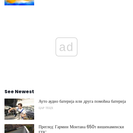
ad
See Newest
Ауто аудио батерија или друга помоћна батерија
ЦАР ТЕЦХ
Преглед: Гармин Монтана 650т вишенаменски
ГПС