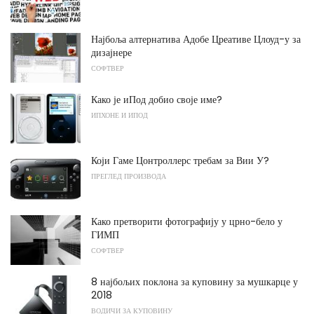
Најбоља алтернатива Адобе Цреативе Цлоуд-у за
дизајнере
СОФТВЕР
Како је иПод добио своје име?
ИПХОНЕ И ИПОД
Који Гаме Цонтроллерс требам за Вии У?
ПРЕГЛЕД ПРОИЗВОДА
Како претворити фотографију у црно-бело у
ГИМП
СОФТВЕР
8 најбољих поклона за куповину за мушкарце у
2018
ВОДИЧИ ЗА КУПОВИНУ