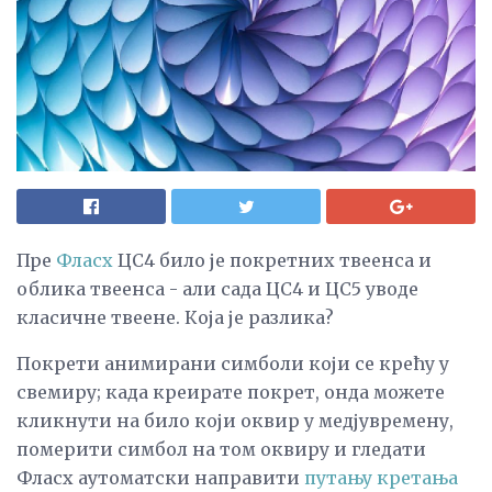
Пре
Фласх
ЦС4 било је покретних твеенса и
облика твеенса - али сада ЦС4 и ЦС5 уводе
класичне твеене. Која је разлика?
Покрети анимирани симболи који се крећу у
свемиру; када креирате покрет, онда можете
кликнути на било који оквир у медјувремену,
померити симбол на том оквиру и гледати
Фласх аутоматски направити
путању кретања