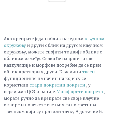
Ако креирате један облик на једном
кључном
окружењу
и други облик на другом кључном
окружењу, можете спојити те двије облике с
обликом између. Свака ће извршити све
калкулације и морфове потребне да се први
облик претвори у други. Класични
твеен
функционише на начин на који су се
користили
стари покретни покрети
, у
верзијама ЦС3 и раније.
У овој врсти покрета
,
морате ручно да креирате све своје кључне
оквире и повежете све њих са покретним
твеенсом који су пратили тачку А до тачке Б.