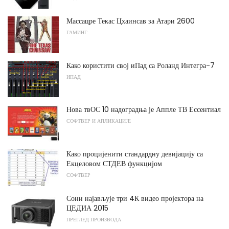
Массацре Текас Цхаинсав за Атари 2600
ГАМИНГ
Како користити свој иПад са Роланд Интегра-7
ИПАД
Нова твОС 10 надоградња је Аппле ТВ Ессентиал
СОФТВЕР И АПЛИКАЦИЈЕ
Како процијенити стандардну девијацију са
Екцеловом СТДЕВ функцијом
СОФТВЕР
Сони најављује три 4К видео пројектора на
ЦЕДИА 2015
ПРЕГЛЕД ПРОИЗВОДА