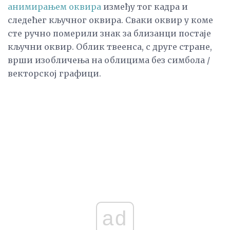
анимирањем оквира
између тог кадра и
следећег кључног оквира. Сваки оквир у коме
сте ручно померили знак за близанци постаје
кључни оквир. Облик твеенса, с друге стране,
врши изобличења на облицима без симбола /
векторској графици.
ad