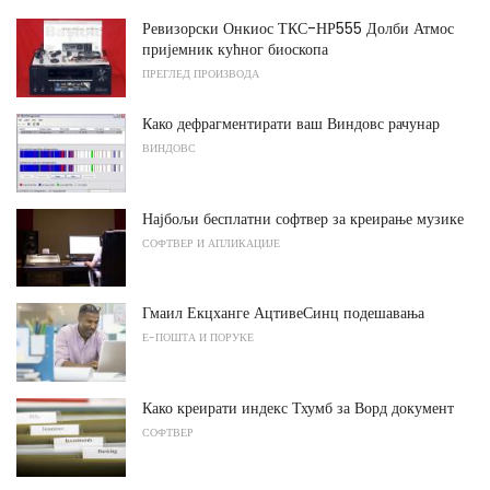
Ревизорски Онкиос ТКС-НР555 Долби Атмос
пријемник кућног биоскопа
ПРЕГЛЕД ПРОИЗВОДА
Како дефрагментирати ваш Виндовс рачунар
ВИНДОВС
Најбољи бесплатни софтвер за креирање музике
СОФТВЕР И АПЛИКАЦИЈЕ
Гмаил Екцханге АцтивеСинц подешавања
Е-ПОШТА И ПОРУКЕ
Како креирати индекс Тхумб за Ворд документ
СОФТВЕР