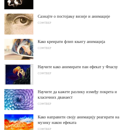
Сазнајте о постојању визије и анимације
СОФТВЕР
Како креирати флип књигу анимација
СОФТВЕР
Научите како анимирати пан ефекат у Фласху
СОФТВЕР
Научите да кажете разлику између покрета и
класичних дванаест
СОФТВЕР
Како направити своју анимацију реагирати на
музику након ефеката
СОФТВЕР