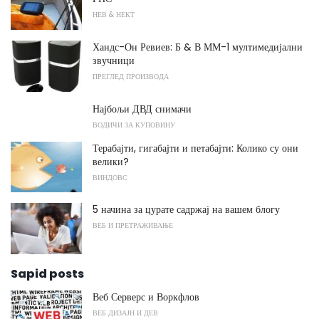
НЕВ & НЕКТ
Хандс-Он Ревиев: Б & В ММ-1 мултимедијални
звучници
ПРЕГЛЕД ПРОИЗВОДА
Најбољи ДВД снимачи
ВОДИЧИ ЗА КУПОВИНУ
Терабајти, гигабајти и петабајти: Колико су они
велики?
ВИНДОВС
5 начина за цурате садржај на вашем блогу
ВЕБ И ПРЕТРАЖИВАЊЕ
Sapid posts
Веб Серверс и Воркфлов
ВЕБ ДИЗАЈН И ДЕВ