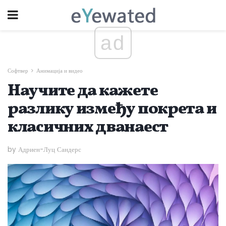
ad
Софтвер
Анимација и видео
Научите да кажете
разлику између покрета и
класичних дванаест
by Адриен-Луц Сандерс