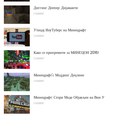
Диггинг Деепер: Дијаманти
ГАМИНГ
Утицај ИоуТуберс на Минецрафт
ГАМИНГ
Како се припремити за МИНЕЦОН 2016!
ГАМИНГ
Минецрафт'с Моддинг Децлине
ГАМИНГ
Минецрафт: Стори Моде Објављен на Вии У
ГАМИНГ