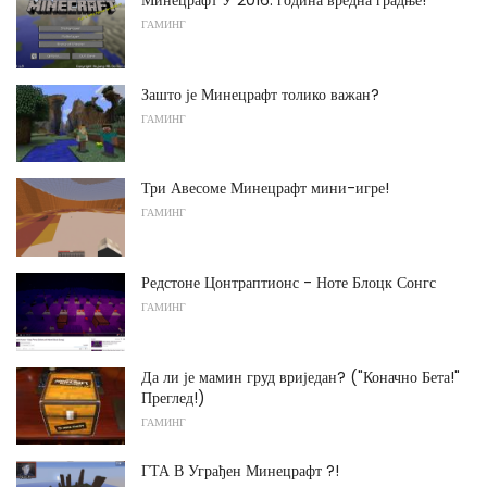
Минецрафт У 2016: година вредна градње!
ГАМИНГ
Зашто је Минецрафт толико важан?
ГАМИНГ
Три Авесоме Минецрафт мини-игре!
ГАМИНГ
Редстоне Цонтраптионс - Ноте Блоцк Сонгс
ГАМИНГ
Да ли је мамин груд вриједан? ("Коначно Бета!"
Преглед!)
ГАМИНГ
ГТА В Уграђен Минецрафт ?!