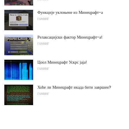
Функције уклоњене из Минецрафт-а
ГАМИНГ
Релаксацијски фактор Минецрафт-а!
ГАМИНГ
Цоол Минецрафт Ускрс јаја!
ГАМИНГ
Хоће ли Минецрафт икада бити завршен?
ГАМИНГ