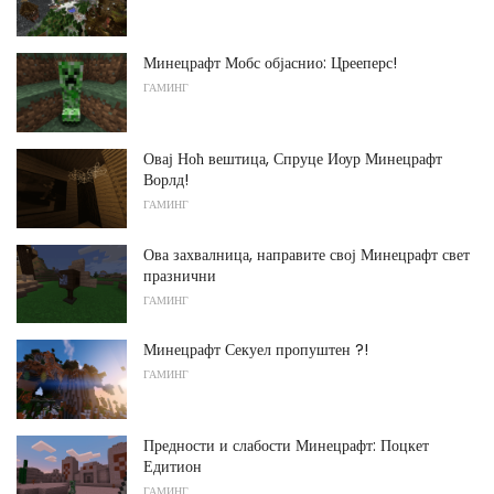
Минецрафт Мобс објаснио: Црееперс!
ГАМИНГ
Овај Ноћ вештица, Спруце Иоур Минецрафт
Ворлд!
ГАМИНГ
Ова захвалница, направите свој Минецрафт свет
празнични
ГАМИНГ
Минецрафт Секуел пропуштен ?!
ГАМИНГ
Предности и слабости Минецрафт: Поцкет
Едитион
ГАМИНГ