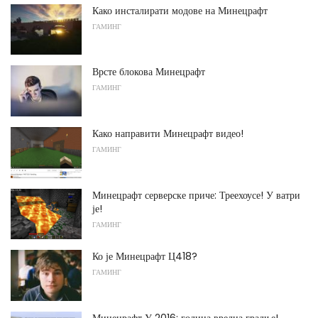
Како инсталирати модове на Минецрафт
ГАМИНГ
Врсте блокова Минецрафт
ГАМИНГ
Како направити Минецрафт видео!
ГАМИНГ
Минецрафт серверске приче: Треехоусе! У ватри
је!
ГАМИНГ
Ко је Минецрафт Ц418?
ГАМИНГ