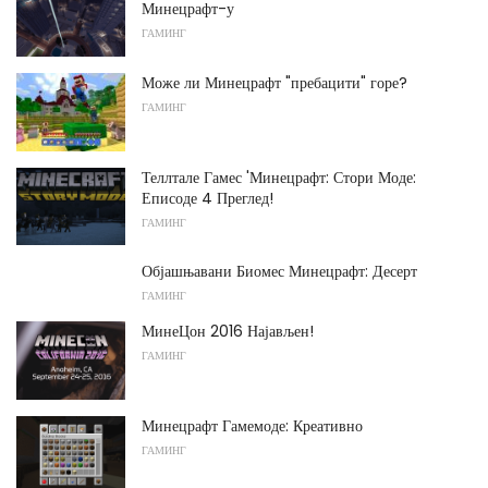
Минецрафт-у
ГАМИНГ
Може ли Минецрафт "пребацити" горе?
ГАМИНГ
Теллтале Гамес 'Минецрафт: Стори Моде:
Еписоде 4 Преглед!
ГАМИНГ
Објашњавани Биомес Минецрафт: Десерт
ГАМИНГ
МинеЦон 2016 Најављен!
ГАМИНГ
Минецрафт Гамемоде: Креативно
ГАМИНГ