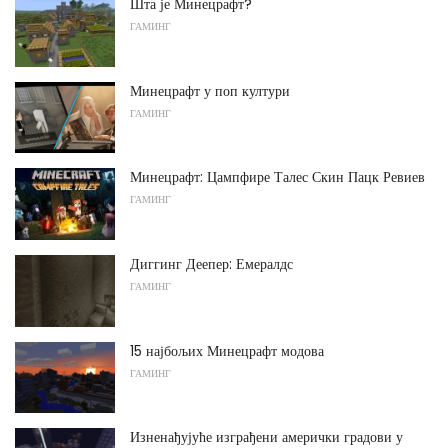
Шта је Минецрафт?
ГАМИНГ
Минецрафт у поп култури
ГАМИНГ
Минецрафт: Цампфире Талес Скин Пацк Ревиев
ГАМИНГ
Диггинг Деепер: Емералдс
ГАМИНГ
15 најбољих Минецрафт модова
ГАМИНГ
Изненађујуће изграђени амерички градови у