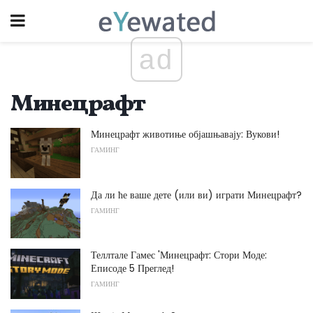
ad
Минецрафт
Минецрафт животиње објашњавају: Вукови!
ГАМИНГ
Да ли ће ваше дете (или ви) играти Минецрафт?
ГАМИНГ
Теллтале Гамес 'Минецрафт: Стори Моде:
Еписоде 5 Преглед!
ГАМИНГ