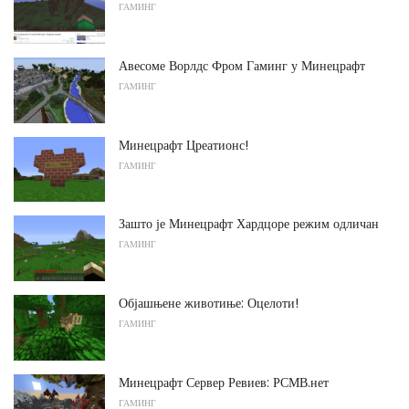
ГАМИНГ
Авесоме Ворлдс Фром Гаминг у Минецрафт
ГАМИНГ
Минецрафт Цреатионс!
ГАМИНГ
Зашто је Минецрафт Хардцоре режим одличан
ГАМИНГ
Објашњене животиње: Оцелоти!
ГАМИНГ
Минецрафт Сервер Ревиев: РСМВ.нет
ГАМИНГ