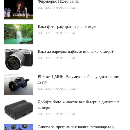
Фиреворкс Пхото Типс
ДИГИТАЛНИ ФОТОАПАРАТИ
Како фотографирати трчање воде
ДИГИТАЛНИ ФОТОАПАРАТИ
Како да одредим најбоље поставке камере?
ДИГИТАЛНИ ФОТОАПАРАТИ
РГБ вс. ЦМИК: Разумевање боја у дигиталном
свету
ДИГИТАЛНИ ФОТОАПАРАТИ
Добијте боље животне век батерије дигиталне
камере
ДИГИТАЛНИ ФОТОАПАРАТИ
Савети за преузимање вашег фотоапарата у