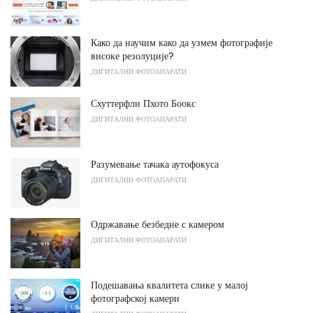
Како да научим како да узмем фотографије
високе резолуције?
ДИГИТАЛНИ ФОТОАПАРАТИ
Схуттерфли Пхото Боокс
ДИГИТАЛНИ ФОТОАПАРАТИ
Разумевање тачака аутофокуса
ДИГИТАЛНИ ФОТОАПАРАТИ
Одржавање безбедне с камером
ДИГИТАЛНИ ФОТОАПАРАТИ
Подешавања квалитета слике у малој
фотографској камери