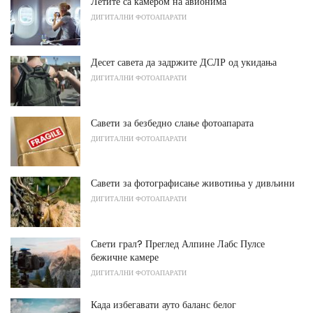
Летите са камером на авионима
ДИГИТАЛНИ ФОТОАПАРАТИ
Десет савета да задржите ДСЛР од укидања
ДИГИТАЛНИ ФОТОАПАРАТИ
Савети за безбедно слање фотоапарата
ДИГИТАЛНИ ФОТОАПАРАТИ
Савети за фотографисање животиња у дивљини
ДИГИТАЛНИ ФОТОАПАРАТИ
Свети грал? Преглед Алпине Лабс Пулсе
бежичне камере
ДИГИТАЛНИ ФОТОАПАРАТИ
Када избегавати ауто баланс белог