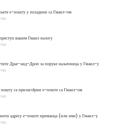
аљете е-пошту у позадини са Гмаил-ом
РУКЕ
 приступ вашем Гмаил налогу
РУКЕ
истите Драг-анд-Дроп за поруке наљепница у Гмаил-у
РУКЕ
 пошту са прилагођене е-поште са Гмаил-ом
РУКЕ
енити адресу е-поште примаоца (или име) у Гмаил-у
РУКЕ