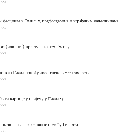
РУКЕ
ти фасцикле у Гмаил-у, подфолдерима и уграђеним наљепницама
РУКЕ
 ко (или шта) приступа вашем Гмаилу
РУКЕ
ти ваш Гмаил помоћу двостепеног аутентичности
РУКЕ
ћити картице у пријему у Гмаил-у
РУКЕ
ан начин за слање е-поште помоћу Гмаил-а
РУКЕ