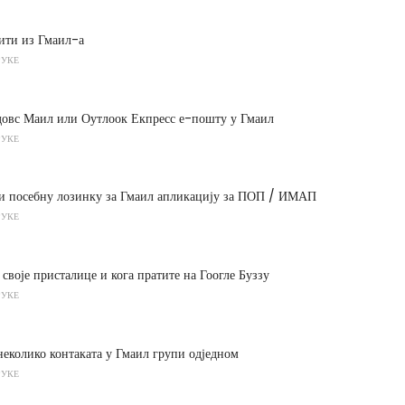
вити из Гмаил-а
РУКЕ
довс Маил или Оутлоок Екпресс е-пошту у Гмаил
РУКЕ
ти посебну лозинку за Гмаил апликацију за ПОП / ИМАП
РУКЕ
 своје присталице и кога пратите на Гоогле Буззу
РУКЕ
неколико контаката у Гмаил групи одједном
РУКЕ