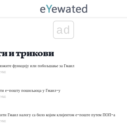
ad
ти и трикови
дложите функцију или побољшање за Гмаил
РУКЕ
ати е-пошту пошиљаоца у Гмаил-у
РУКЕ
пити Гмаил налогу са било којим клијентом е-поште путем ПОП-а
РУКЕ