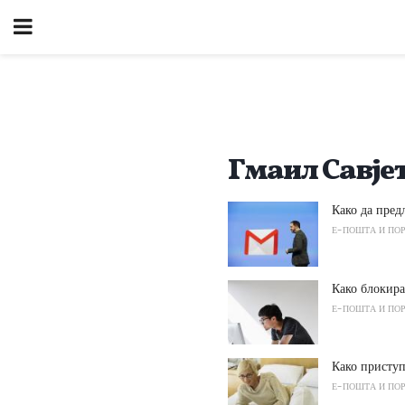
Гмаил Савје
Како да пре
Е-ПОШТА И ПО
Како блокир
Е-ПОШТА И ПО
Како присту
Е-ПОШТА И ПО