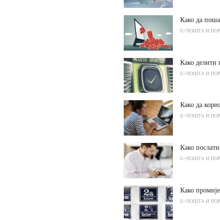
Како да пош
Е-ПОШТА И ПО
Како делити
Е-ПОШТА И ПО
Како да кор
Е-ПОШТА И ПО
Како послати
Е-ПОШТА И ПО
Како промиј
Е-ПОШТА И ПО