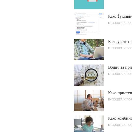
Како (углавн
Е-ПОШТА И ПО
Како увезит
Е-ПОШТА И ПО
Водич за при
Е-ПОШТА И ПО
Како присту
Е-ПОШТА И ПО
Како комбино
Е-ПОШТА И ПО