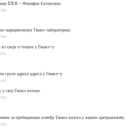
иер 0.5.6 - Фирефок Ектенсион
РУКЕ
ке најкориснијих Гмаил лабораторија
РУКЕ
 из своје е-поште у Гмаил-у
РУКЕ
ти групе адреса адреса у Гмаил-у
РУКЕ
у у свој Гмаил потпис
РУКЕ
начин за пребацивање између Гмаил налога у вашем претраживачу
РУКЕ