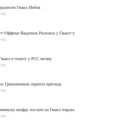
спразнити Гмаил Инбок
РУКЕ
ут-Оффице Вацатион Респонсе у Гмаил-у
РУКЕ
 Гмаил е-пошту у РСС читачу
РУКЕ
и: Греасемонкеи скрипта прегледа
РУКЕ
ременску шифру послате на Гмаил поруке
РУКЕ