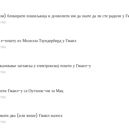
ом) блокирати пошиљаоца и дозволити им да знате да ли сте радили у 
РУКЕ
и е-пошту из Мозилла Тхундербирд у Гмаил
РУКЕ
казивање заглавља у електронској пошти у Гмаил-у
РУКЕ
пити Гмаил-у са Оутлоок-ом за Мац
РУКЕ
вати два (или више) Гмаил налога
РУКЕ