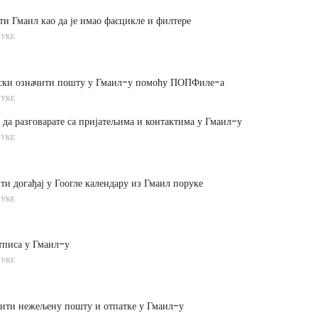
ти Гмаил као да је имао фасцикле и филтере
РУКЕ
тски означити пошту у Гмаил-у помоћу ПОПФиле-а
РУКЕ
о да разговарате са пријатељима и контактима у Гмаил-у
РУКЕ
ти догађај у Гоогле календару из Гмаил поруке
РУКЕ
тписа у Гмаил-у
РУКЕ
нити нежељену пошту и отпатке у Гмаил-у