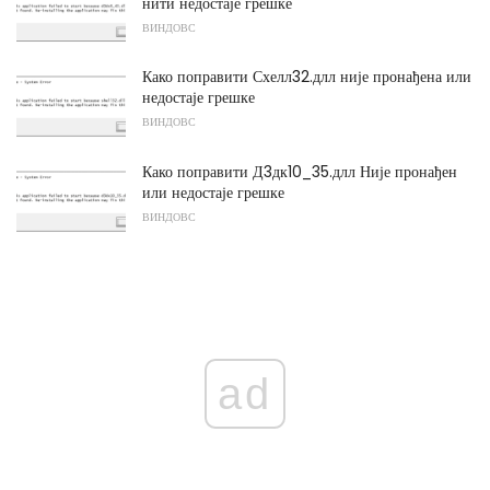
нити недостаје грешке
ВИНДОВС
Како поправити Схелл32.длл није пронађена или
недостаје грешке
ВИНДОВС
Како поправити Д3дк10_35.длл Није пронађен
или недостаје грешке
ВИНДОВС
ad