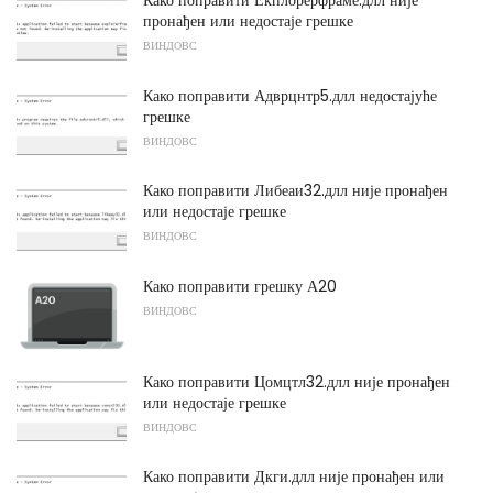
пронађен или недостаје грешке
ВИНДОВС
Како поправити Адврцнтр5.длл недостајуће
грешке
ВИНДОВС
Како поправити Либеаи32.длл није пронађен
или недостаје грешке
ВИНДОВС
Како поправити грешку А20
ВИНДОВС
Како поправити Цомцтл32.длл није пронађен
или недостаје грешке
ВИНДОВС
Како поправити Дкги.длл није пронађен или