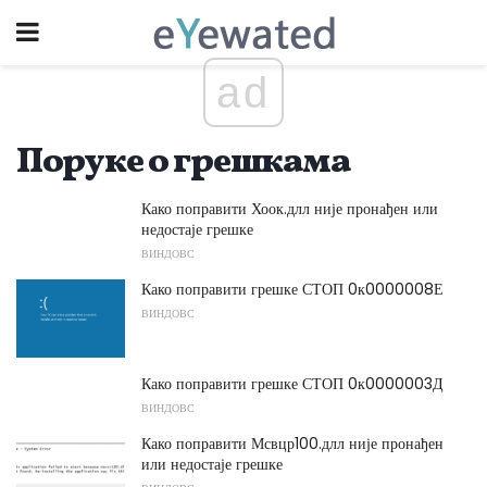
ad
Поруке о грешкама
Како поправити Хоок.длл није пронађен или
недостаје грешке
ВИНДОВС
Како поправити грешке СТОП 0к0000008Е
ВИНДОВС
Како поправити грешке СТОП 0к0000003Д
ВИНДОВС
Како поправити Мсвцр100.длл није пронађен
или недостаје грешке