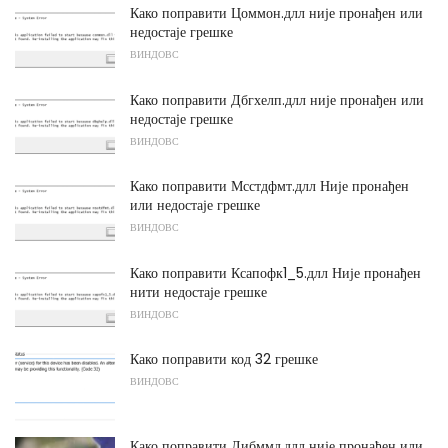
Како поправити Цоммон.длл није пронађен или
недостаје грешке
ВИНДОВС
Како поправити Дбгхелп.длл није пронађен или
недостаје грешке
ВИНДОВС
Како поправити Мсстдфмт.длл Није пронађен
или недостаје грешке
ВИНДОВС
Како поправити Ксапофк1_5.длл Није пронађен
нити недостаје грешке
ВИНДОВС
Како поправити код 32 грешке
ВИНДОВС
Како поправити Либммд.длл није пронађен или