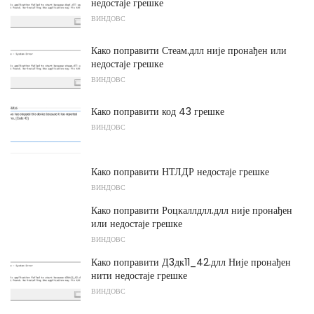
недостаје грешке
ВИНДОВС
Како поправити Стеам.длл није пронађен или
недостаје грешке
ВИНДОВС
Како поправити код 43 грешке
ВИНДОВС
Како поправити НТЛДР недостаје грешке
ВИНДОВС
Како поправити Роцкаллдлл.длл није пронађен
или недостаје грешке
ВИНДОВС
Како поправити Д3дк11_42.длл Није пронађен
нити недостаје грешке
ВИНДОВС