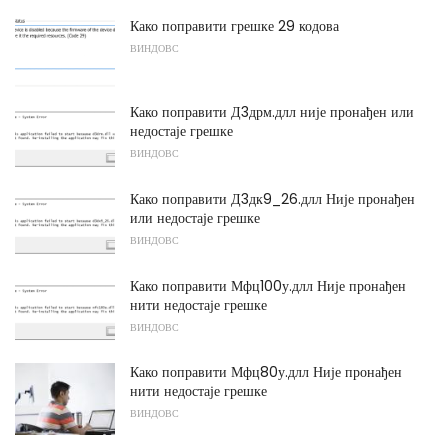
Како поправити грешке 29 кодова
ВИНДОВС
Како поправити Д3дрм.длл није пронађен или
недостаје грешке
ВИНДОВС
Како поправити Д3дк9_26.длл Није пронађен
или недостаје грешке
ВИНДОВС
Како поправити Мфц100у.длл Није пронађен
нити недостаје грешке
ВИНДОВС
Како поправити Мфц80у.длл Није пронађен
нити недостаје грешке
ВИНДОВС