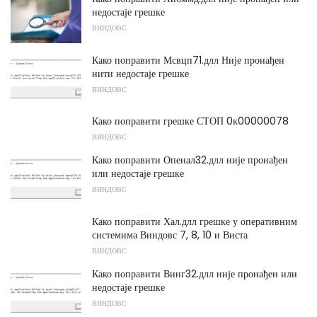
недостаје грешке
ВИНДОВС
Како поправити Мсвцп71.длл Није пронађен
нити недостаје грешке
ВИНДОВС
Како поправити грешке СТОП 0к00000078
ВИНДОВС
Како поправити Опенал32.длл није пронађен
или недостаје грешке
ВИНДОВС
Како поправити Хал.длл грешке у оперативним
системима Виндовс 7, 8, 10 и Виста
ВИНДОВС
Како поправити Винг32.длл није пронађен или
недостаје грешке
ВИНДОВС