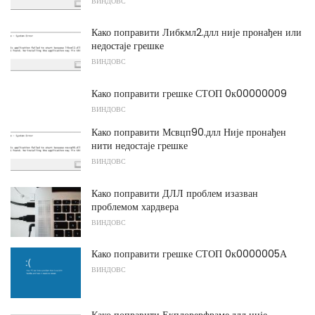
ВИНДОВС
Како поправити Либкмл2.длл није пронађен или
недостаје грешке
ВИНДОВС
Како поправити грешке СТОП 0к00000009
ВИНДОВС
Како поправити Мсвцп90.длл Није пронађен
нити недостаје грешке
ВИНДОВС
Како поправити ДЛЛ проблем изазван
проблемом хардвера
ВИНДОВС
Како поправити грешке СТОП 0к0000005А
ВИНДОВС
Како поправити Екплорерфраме.длл није