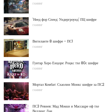
ГАМИНГ
'Неед фор Спеед: Ундергроунд' ПЦ шифре
ГАМИНГ
Вигиланте 8 шифре - ПС1
ГАМИНГ
Гуитар Херо Енцоре: Роцкс тхе 80с шифре
ГАМИНГ
Мортал Комбат: Схаолин Монкс шифре за ПС2
ГАМИНГ
ПС3 Ревиев: Мад Мокки и Массацре оф тхе
Веддинг Даи