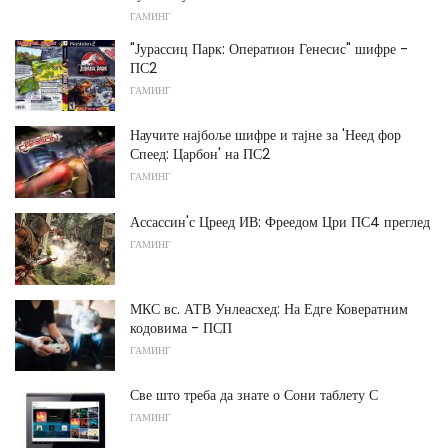
ГАМИНГ
"Јурассиц Парк: Оператион Генесис" шифре -
ПС2
ГАМИНГ
Научите најбоље шифре и тајне за 'Неед фор
Спеед: Царбон' на ПС2
ГАМИНГ
Ассассин'с Цреед ИВ: Фреедом Цри ПС4 преглед
ГАМИНГ
МКС вс. АТВ Унлеасхед: На Едге Ковератним
кодовима - ПСП
ГАМИНГ
Све што треба да знате о Сони таблету С
ГАМИНГ