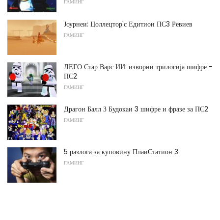
ГАМИНГ
Јоурнеи: Цоллецтор'с Едитион ПС3 Ревиев
ГАМИНГ
ЛЕГО Стар Варс ИИ: изворни трилогија шифре -
ПС2
ГАМИНГ
Драгон Балл З Будокаи 3 шифре и фразе за ПС2
ГАМИНГ
5 разлога за куповину ПлаиСтатион 3
ГАМИНГ