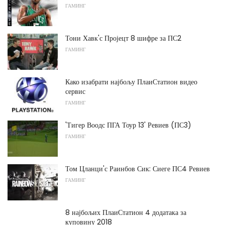
ГАМИНГ
Тони Хавк'с Пројецт 8 шифре за ПС2
ГАМИНГ
Како изабрати најбољу ПлаиСтатион видео
сервис
ГАМИНГ
'Тигер Воодс ПГА Тоур 13' Ревиев (ПС3)
ГАМИНГ
Том Цланци'с Раинбов Сик: Сиеге ПС4 Ревиев
ГАМИНГ
8 најбољих ПлаиСтатион 4 додатака за
куповину 2018