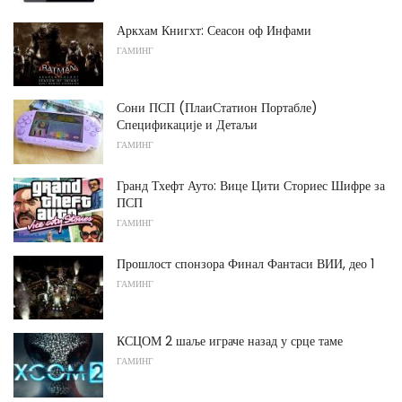
Аркхам Книгхт: Сеасон оф Инфами
ГАМИНГ
Сони ПСП (ПлаиСтатион Портабле)
Спецификације и Детаљи
ГАМИНГ
Гранд Тхефт Ауто: Вице Цити Сториес Шифре за
ПСП
ГАМИНГ
Прошлост спонзора Финал Фантаси ВИИ, део 1
ГАМИНГ
КСЦОМ 2 шаље играче назад у срце таме
ГАМИНГ