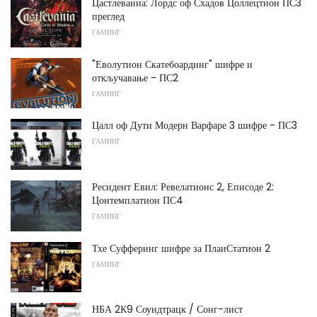
Цастлеваниа: Лордс оф Схадов Цоллецтион ПС3
преглед
ГАМИНГ
"Еволутион Скатебоардинг" шифре и
откључавање - ПС2
ГАМИНГ
Цалл оф Дути Модерн Варфаре 3 шифре - ПС3
ГАМИНГ
Ресидент Евил: Ревелатионс 2, Еписоде 2:
Цонтемплатион ПС4
ГАМИНГ
Тхе Суфферинг шифре за ПлаиСтатион 2
ГАМИНГ
НБА 2К9 Соундтрацк / Сонг-лист