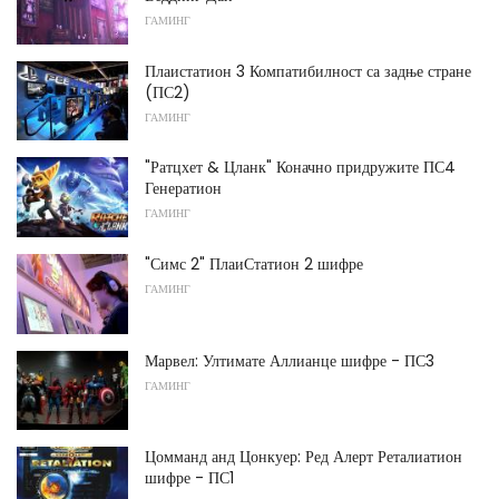
ГАМИНГ
Плаистатион 3 Компатибилност са задње стране
(ПС2)
ГАМИНГ
"Ратцхет & Цланк" Коначно придружите ПС4
Генератион
ГАМИНГ
"Симс 2" ПлаиСтатион 2 шифре
ГАМИНГ
Марвел: Ултимате Аллианце шифре - ПС3
ГАМИНГ
Цомманд анд Цонкуер: Ред Алерт Реталиатион
шифре - ПС1