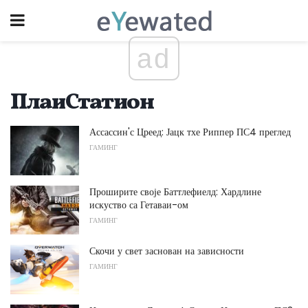
ad
ПлаиСтатион
Ассассин'с Цреед: Јацк тхе Риппер ПС4 преглед
ГАМИНГ
Проширите своје Баттлефиелд: Хардлине
искуство са Гетаваи-ом
ГАМИНГ
Скочи у свет заснован на зависности
ГАМИНГ