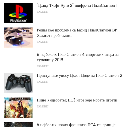
"Гранд Тхефт Ауто 2" шифре за ПлаиСтатион 1
ГАМИНГ
Решавање проблема са Басиц ПлаиСтатион ВР
Хеадсет проблемима
ГАМИНГ
8 најбољих ПлаиСтатион 4 спортских игара за
куповину 2018
ГАМИНГ
Приступање уносу Цхеат Цоде на ПлаиСтатион 2
ГАМИНГ
Нине Ундерратед ПС3 игре које морате играти
ГАМИНГ
5 најбољих нових франшиза ПС4 генерације