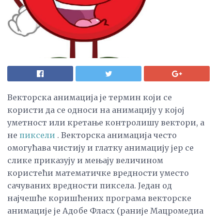
Векторска анимација је термин који се
користи да се односи на анимацију у којој
уметност или кретање контролишу вектори, а
не
пиксели
. Векторска анимација често
омогућава чистију и глатку анимацију јер се
слике приказују и мењају величином
користећи математичке вредности уместо
сачуваних вредности пиксела. Један од
најчешће коришћених програма векторске
анимације је Адобе Фласх (раније Мацромедиа