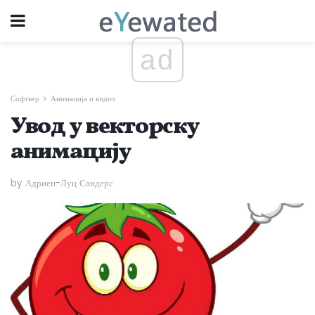
ad
Софтвер
Анимација и видео
Увод у векторску
анимацију
by Адриен-Луц Сандерс