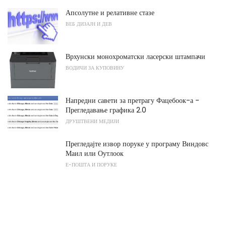
Апсолутне и релативне стазе
ВЕБ ДИЗАЈН И ДЕВ
Врхунски монохроматски ласерски штампачи
ВОДИЧИ ЗА КУПОВИНУ
Напредни савети за претрагу Фацебоок-а -
Прегледавање графика 2.0
ДРУШТВЕНИ МЕДИЈИ
Прегледајте извор поруке у програму Виндовс
Маил или Оутлоок
Е-ПОШТА И ПОРУКЕ