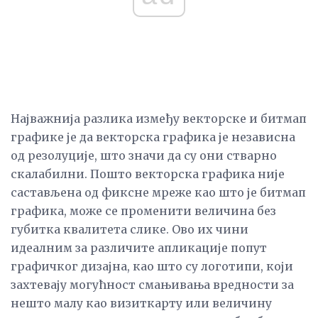
Најважнија разлика између векторске и битмап
графике је да векторска графика је независна
од резолуције, што значи да су они стварно
скалабилни. Пошто векторска графика није
састављена од фиксне мреже као што је битмап
графика, може се променити величина без
губитка квалитета слике. Ово их чини
идеалним за различите апликације попут
графичког дизајна, као што су логотипи, који
захтевају могућност смањивања вредности за
нешто малу као визиткарту или величину