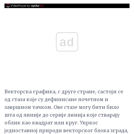
ad
Векторска графика, с друге стране, састоји се
од стаза које су дефинисане почетном и
завршном тачком. Ове стазе могу бити било
шта од линије до серије линија које стварају
облик као квадрат или круг. Упркос
једноставној природи векторског блока зграда,