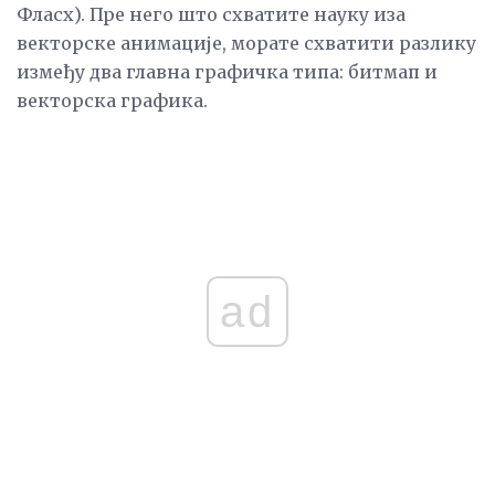
Фласх). Пре него што схватите науку иза
векторске анимације, морате схватити разлику
између два главна графичка типа: битмап и
векторска графика.
ad