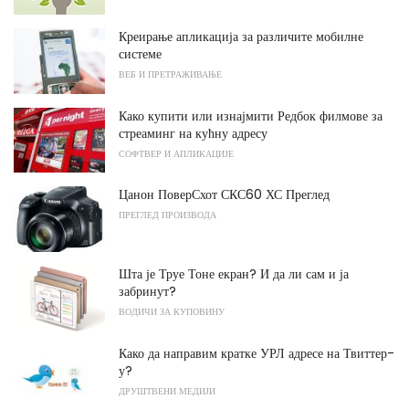
Креирање апликација за различите мобилне
системе
ВЕБ И ПРЕТРАЖИВАЊЕ
Како купити или изнајмити Редбок филмове за
стреаминг на кућну адресу
СОФТВЕР И АПЛИКАЦИЈЕ
Цанон ПоверСхот СКС60 ХС Преглед
ПРЕГЛЕД ПРОИЗВОДА
Шта је Труе Тоне екран? И да ли сам и ја
забринут?
ВОДИЧИ ЗА КУПОВИНУ
Како да направим кратке УРЛ адресе на Твиттер-
у?
ДРУШТВЕНИ МЕДИЈИ