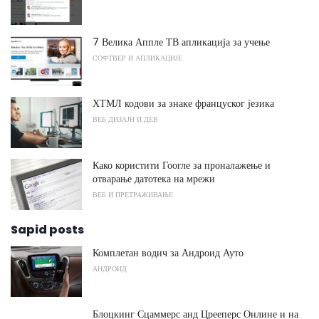
7 Велика Аппле ТВ апликација за учење
СОФТВЕР И АПЛИКАЦИЈЕ
ХТМЛ кодови за знаке француског језика
ВЕБ ДИЗАЈН И ДЕВ
Како користити Гоогле за проналажење и
отварање датотека на мрежи
ВЕБ И ПРЕТРАЖИВАЊЕ
Sapid posts
Комплетан водич за Андроид Ауто
АНДРОИД
Блоцкинг Сцаммерс анд Црееперс Онлине и на