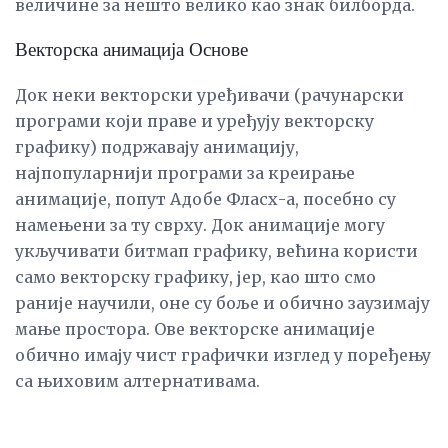
величине за нешто велико као знак билборда.
Векторска анимација Основе
Док неки векторски уређивачи (рачунарски
програми који праве и уређују векторску
графику) подржавају анимацију,
најпопуларнији програми за креирање
анимације, попут Адобе Фласх-а, посебно су
намењени за ту сврху. Док анимације могу
укључивати битмап графику, већина користи
само векторску графику, јер, као што смо
раније научили, оне су боље и обично заузимају
мање простора. Ове векторске анимације
обично имају чист графички изглед у поређењу
са њиховим алтернативама.