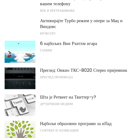
вашем телефону
ВЕБ И ПРЕТРАЖИВАЊЕ
Активирајте Турбо режим у опери за Мац и
Виндовс
БРОВСЕРС
6 најбољих Вии Рхитхм игара
ГАМИНГ
Преглед: Онкио ТКС-8020 Стерео пријемник
ПРЕГЛЕД ПРОИЗВОДА
Шта је Ретвеет на Твиттер-у?
ДРУШТВЕНИ МЕДИЈИ
Најбољи образовни програми за иПад
СОФТВЕР И АПЛИКАЦИЈЕ