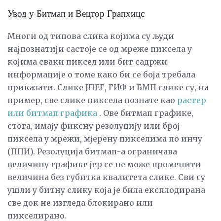
Увод у Битмап и Вецтор Грапхицс
Многи од типова слика којима су људи
најпознатији састоје се од мреже пиксела у
којима сваки пиксел или бит садржи
информације о томе како би се боја требала
приказати. Слике ЈПЕГ, ГИФ и БМП слике су, на
пример, све слике пиксела познате као
растер
или битмап графика
. Ове битмап графике,
стога, имају фиксну резолуцију или број
пиксела у мрежи, мјерену пикселима по инчу
(ППИ). Резолуција битмап-а ограничава
величину графике јер се не може променити
величина без губитка квалитета слике. Сви су
ушли у битну слику која је била експлодирана
све док не изгледа блокирано или
пикселирано.