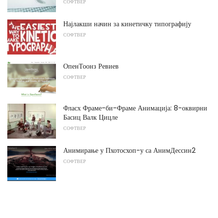
СОФТВЕР
Најлакши начин за кинетичку типографију
СОФТВЕР
ОпенТоонз Ревиев
СОФТВЕР
Фласх Фраме-би-Фраме Анимација: 8-оквирни
Басиц Валк Цицле
СОФТВЕР
Анимирање у Пхотосхоп-у са АнимДессин2
СОФТВЕР