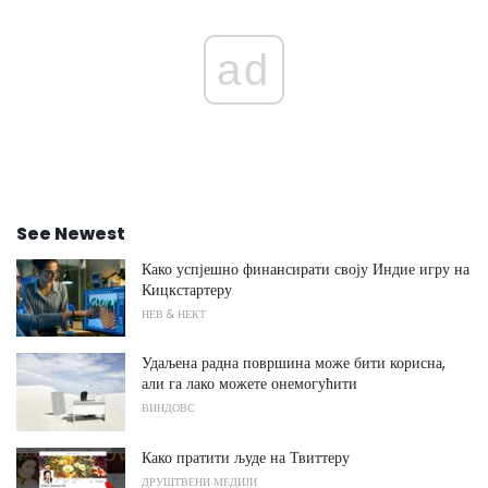
ad
See Newest
Како успјешно финансирати своју Индие игру на
Кицкстартеру
НЕВ & НЕКТ
Удаљена радна површина може бити корисна,
али га лако можете онемогућити
ВИНДОВС
Како пратити људе на Твиттеру
ДРУШТВЕНИ МЕДИЈИ