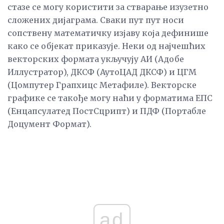
стазе се могу користити за стварање изузетно
сложених дијаграма. Сваки пут пут носи
сопствену математичку изјаву која дефинише
како се објекат приказује. Неки од најчешћих
векторских формата укључују АИ (Адобе
Иллустратор), ДКСФ (АутоЦАД ДКСФ) и ЦГМ
(Цомпутер Грапхицс Метафиле). Векторске
графике се такође могу наћи у форматима ЕПС
(Енцапсулатед ПостСцрипт) и ПДФ (Портабле
Доцумент Формат).
ad