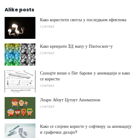
Alike posts
Како користити светла у последњим ефектима
СОФТВЕР
Како креирати 3Д мапу у Пхотосхоп-у
СОФТВЕР
Сазнајте више о Пег барови у анимацији и како
се користи
СОФТВЕР
Леарн Абоут Цутоут Аниматион
СОФТВЕР
Како се слојеви користе у софтверу за анимацију
и графички дизајн?