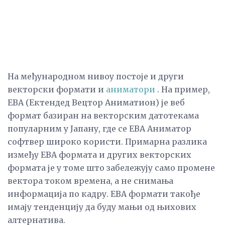
На међународном нивоу постоје и други
векторски формати и
аниматори
. На пример,
ЕВА (Ектендед Вецтор Аниматион) је веб
формат базиран на векторским датотекама
популарним у Јапану, где се ЕВА Аниматор
софтвер широко користи. Примарна разлика
између ЕВА формата и других векторских
формата је у томе што забележују само промене
вектора током времена, а не снимања
информација по кадру. ЕВА формати такође
имају тенденцију да буду мањи од њихових
алтернатива.