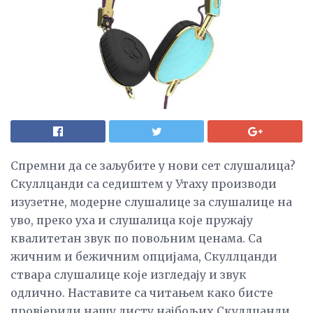
Спремни да се заљубите у нови сет слушалица?
Скуллцанди са седиштем у Утаху производи
изузетне, модерне слушалице за слушалице на
уво, преко уха и слушалица које пружају
квалитетан звук по повољним ценама. Са
жичним и бежичним опцијама, Скуллцанди
ствара слушалице које изгледају и звук
одлично. Наставите са читањем како бисте
провјерили нашу листу најбољих Скуллцанди