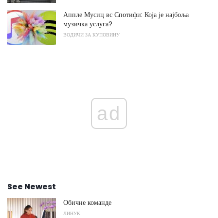
Аппле Мусиц вс Спотифи: Која је најбоља
музичка услуга?
ВОДИЧИ ЗА КУПОВИНУ
ad
See Newest
Обичне команде
ЛИНУК