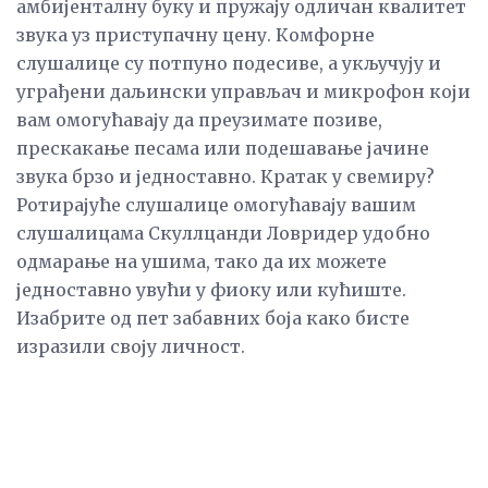
амбијенталну буку и пружају одличан квалитет
звука уз приступачну цену. Комфорне
слушалице су потпуно подесиве, а укључују и
уграђени даљински управљач и микрофон који
вам омогућавају да преузимате позиве,
прескакање песама или подешавање јачине
звука брзо и једноставно. Кратак у свемиру?
Ротирајуће слушалице омогућавају вашим
слушалицама Скуллцанди Ловридер удобно
одмарање на ушима, тако да их можете
једноставно увући у фиоку или кућиште.
Изабрите од пет забавних боја како бисте
изразили своју личност.