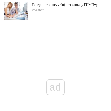
Генеришите шему боја из слике у ГИМП-у
СОФТВЕР
ad