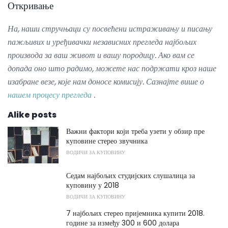
Откривање
На, наши стручњаци су посвећени истраживању и писању
пажљивих и уређивачки независних прегледа најбољих
производа за ваш живот и вашу породицу.
Ако вам се
допада оно што радимо, можете нас подржати кроз наше
изабране везе, које нам доносе комисију.
Сазнајте више о
нашем процесу прегледа
.
Alike posts
Важни фактори који треба узети у обзир пре
куповине стерео звучника
ВОДИЧИ ЗА КУПОВИНУ
Седам најбољих студијских слушалица за
куповину у 2018
ВОДИЧИ ЗА КУПОВИНУ
7 најбољих стерео пријемника купити 2018.
године за између 300 и 600 долара