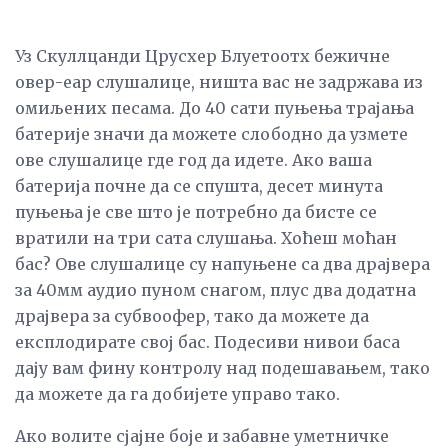
Уз Скуллцанди Црусхер Блуетоотх бежичне
овер-еар слушалице, ништа вас не задржава из
омиљених песама. До 40 сати пуњења трајања
батерије значи да можете слободно да узмете
ове слушалице где год да идете. Ако ваша
батерија почне да се спушта, десет минута
пуњења је све што је потребно да бисте се
вратили на три сата слушања. Хоћеш моћан
бас? Ове слушалице су напуњене са два драјвера
за 40мм аудио пуном снагом, плус два додатна
драјвера за субвоофер, тако да можете да
експлодирате свој бас. Подесиви нивои баса
дају вам фину контролу над подешавањем, тако
да можете да га добијете управо тако.
Ако волите сјајне боје и забавне уметничке