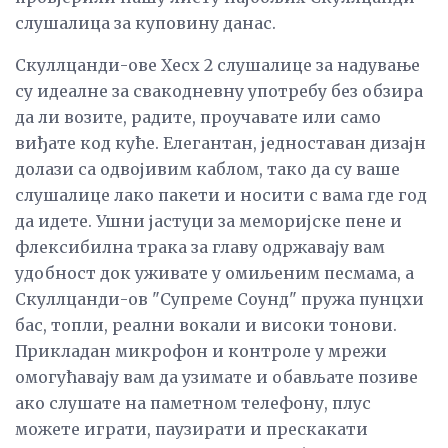
слушалица за куповину данас.
Скуллцанди-ове Хесх 2 слушалице за надување
су идеалне за свакодневну употребу без обзира
да ли возите, радите, проучавате или само
виђате код куће. Елегантан, једноставан дизајн
долази са одвојивим каблом, тако да су ваше
слушалице лако пакети и носити с вама где год
да идете. Ушни јастуци за меморијске пене и
флексибилна трака за главу одржавају вам
удобност док уживате у омиљеним песмама, а
Скуллцанди-ов "Супреме Соунд" пружа пунцхи
бас, топли, реални вокали и високи тонови.
Прикладан микрофон и контроле у ​​мрежи
омогућавају вам да узимате и обављате позиве
ако слушате на паметном телефону, плус
можете играти, паузирати и прескакати