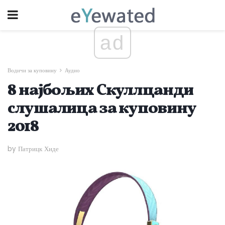
ad
Водичи за куповину
Аудио
8 најбољих Скуллцанди
слушалица за куповину
2018
by Патрицк Хиде