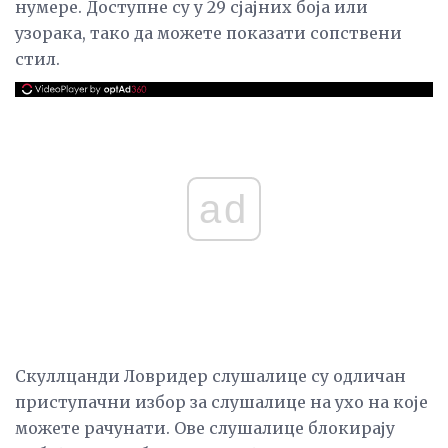
нумере. Доступне су у 29 сјајних боја или
узорака, тако да можете показати сопствени
стил.
ad
Скуллцанди Ловридер слушалице су одличан
приступачни избор за слушалице на ухо на које
можете рачунати. Ове слушалице блокирају