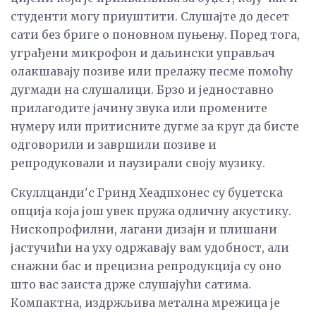
студенти могу приуштити. Слушајте до десет
сати без бриге о поновном пуњењу. Поред тога,
уграђени микрофон и даљински управљач
олакшавају позиве или прелажу песме помоћу
дугмади на слушалици. Брзо и једноставно
прилагодите јачину звука или промените
нумеру или притисните дугме за круг да бисте
одговорили и завршили позиве и
репродуковали и паузирали своју музику.
Скуллцанди'с Гринд Хеадпхонес су буџетска
опција која још увек пружа одличну акустику.
Нископрофилни, лагани дизајн и плишани
јастучићи на уху одржавају вам удобност, али
снажни бас и прецизна репродукција су оно
што вас заиста држе слушајући сатима.
Компактна, издржљива метална мрежица је