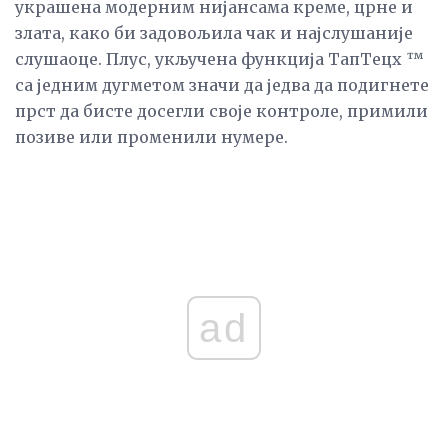
украшена модерним нијансама креме, црне и
злата, како би задовољила чак и најслушаније
слушаоце. Плус, укључена функција ТапТецх ™
са једним дугметом значи да једва да подигнете
прст да бисте досегли своје контроле, примили
позиве или променили нумере.
ad