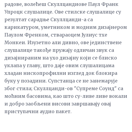
радове, волећеш Скуллцандиове Паул Франк
Упроцк слушалице. Ове стилске слушалице су
резултат сарадње Скуллцанди-а са
карикатуром, уметником и модним дизајнером
Паулом Френком, ствараоцем Јулиус тхе
Монкеи. Изузетно али дивно, ове јединствене
слушалице такође пружају одличан звук са
дизајнираним на ухо дизајну који се блиско
уклапа у главу, што даје овим слушалицама
хладан нископрофилни изглед док блокира
буку у позадини. Супстанца се не занемарује
због стила; Скуллцанди-ов "Супреме Соунд" са
моћним басовима, као што су-ливе ливе вокали
и добро заобљени висови завршавају овај
приступачни аудио пакет.