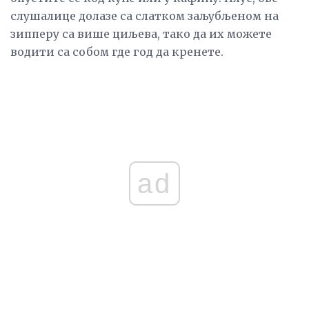
слушалице долазе са слатком заљубљеном на
зипперу са више циљева, тако да их можете
водити са собом где год да кренете.
ad