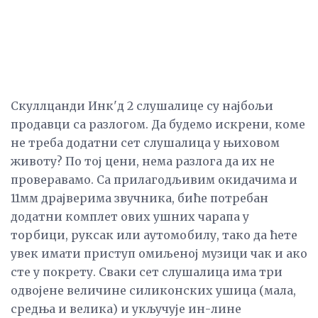
Скуллцанди Инк'д 2 слушалице су најбољи
продавци са разлогом. Да будемо искрени, коме
не треба додатни сет слушалица у њиховом
животу? По тој цени, нема разлога да их не
проверавамо. Са прилагодљивим окидачима и
11мм драјверима звучника, биће потребан
додатни комплет ових ушних чарапа у
торбици, руксак или аутомобилу, тако да ћете
увек имати приступ омиљеној музици чак и ако
сте у покрету. Сваки сет слушалица има три
одвојене величине силиконских ушица (мала,
средња и велика) и укључује ин-лине