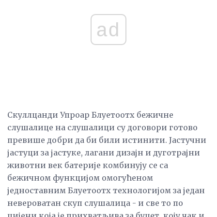
ad
Скуллцанди Упроар Блуетоотх бежичне
слушалице на слушалици су договори готово
превише добри да би били истинити. Јастучни
јастуци за јастуке, лагани дизајн и дуготрајни
животни век батерије комбинују се са
бежичном функцијом омогућеном
једноставним Блуетоотх технологијом за један
невероватан скуп слушалица - и све то по
цијени која је прихватљива за буџет, коју чак и