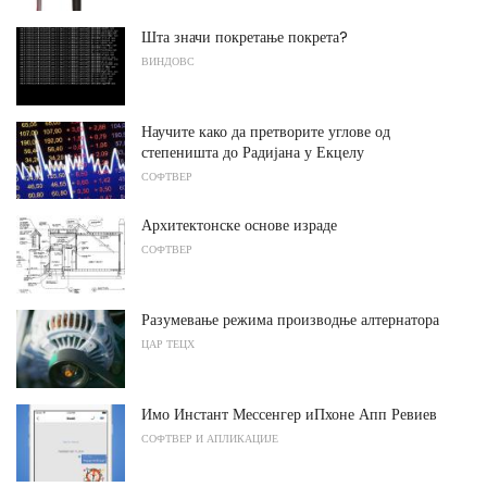
Шта значи покретање покрета?
ВИНДОВС
Научите како да претворите углове од
степеништа до Радијана у Екцелу
СОФТВЕР
Архитектонске основе израде
СОФТВЕР
Разумевање режима производње алтернатора
ЦАР ТЕЦХ
Имо Инстант Мессенгер иПхоне Апп Ревиев
СОФТВЕР И АПЛИКАЦИЈЕ