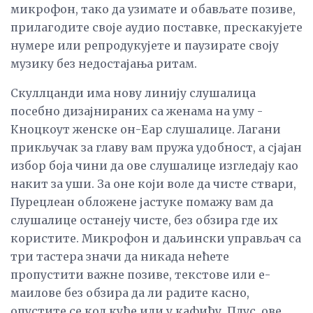
микрофон, тако да узимате и обављате позиве,
прилагодите своје аудио поставке, прескакујете
нумере или репродукујете и паузирате своју
музику без недостајања ритам.
Скуллцанди има нову линију слушалица
посебно дизајнираних са женама на уму -
Кноцкоут женске он-Еар слушалице. Лагани
прикључак за главу вам пружа удобност, а сјајан
избор боја чини да ове слушалице изгледају као
накит за уши. За оне који воле да чисте ствари,
Пурецлеан обложене јастуке помажу вам да
слушалице останеју чисте, без обзира где их
користите. Микрофон и даљински управљач са
три тастера значи да никада нећете
пропустити важне позиве, текстове или е-
маилове без обзира да ли радите касно,
опустите се код куће или у кафићу. Плус, ове