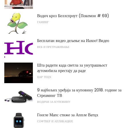
Водич кроз Беллспроут (Покемон # 69)
ГАМИНГ
Бесплатан видео дељење на Иахоо! Видео
ВЕБ И ПРЕТРАЖИВАЊЕ
Шта радити када светла за унутрашњост
аутомобила престају да раде
ЦАР ТЕЦХ
9 најбољих уређаја за куповину 2018. године за
Стреаминг ТВ
ВОДИЧИ ЗА КУПОВИНУ
Гоогле Мапс стиже за Аппле Ватцх
СОФТВЕР И АПЛИКАЦИЈЕ