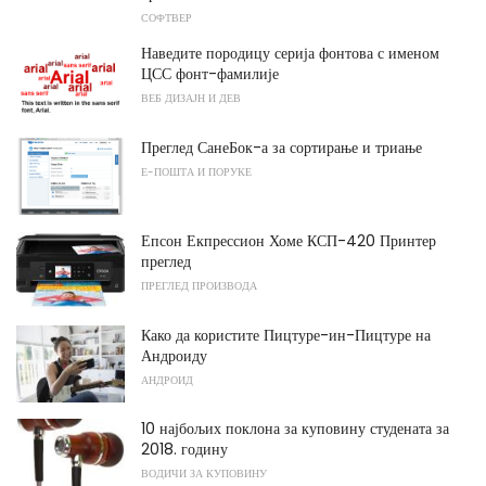
СОФТВЕР
Наведите породицу серија фонтова с именом
ЦСС фонт-фамилије
ВЕБ ДИЗАЈН И ДЕВ
Преглед СанеБок-а за сортирање и триање
Е-ПОШТА И ПОРУКЕ
Епсон Екпрессион Хоме КСП-420 Принтер
преглед
ПРЕГЛЕД ПРОИЗВОДА
Како да користите Пицтуре-ин-Пицтуре на
Андроиду
АНДРОИД
10 најбољих поклона за куповину студената за
2018. годину
ВОДИЧИ ЗА КУПОВИНУ