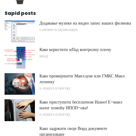
Sapid posts
Додавање музике на видео запис ваших филмова
СОФТВЕР И АПЛИКАЦИЈЕ
Како користити иПад контролну плочу
ИПАД
Како промијенити Маил.цом или ГМКС Маил
лозинку
Е-ПОШТА И ПОРУКЕ
Како приступити бесплатном Иахоо! Е-маил
налог помоћу ИПОП-ова!
Е-ПОШТА И ПОРУКЕ
Како задржати своје Ворд документе
организоване