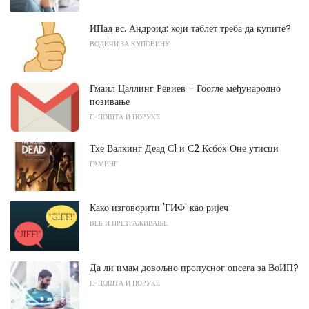
ИПад вс. Андроид: који таблет треба да купите?
ВОДИЧИ ЗА КУПОВИНУ
Гмаил Цаллинг Ревиев - Гоогле међународно
позивање
Е-ПОШТА И ПОРУКЕ
Тхе Валкинг Деад С1 и С2 Ксбок Оне утисци
ГАМИНГ
Како изговорити 'ГИФ' као ријеч
ВЕБ И ПРЕТРАЖИВАЊЕ
Да ли имам довољно пропусног опсега за ВоИП?
Е-ПОШТА И ПОРУКЕ