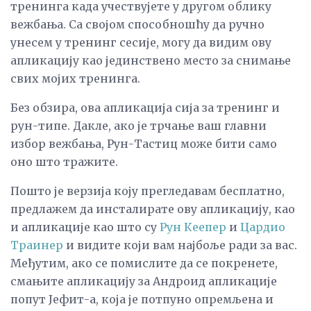
тренинга када учествујете у другом облику
вежбања. Са својом способношћу да ручно
унесем у тренинг сесије, могу да видим ову
апликацију као јединствено место за снимање
свих мојих тренинга.
Без обзира, ова апликација сија за тренинг и
рун-типе. Дакле, ако је трчање ваш главни
избор вежбања, Рун-Тастиц може бити само
оно што тражите.
Пошто је верзија коју прегледавам бесплатно,
предлажем да инсталирате ову апликацију, као
и апликације као што су
Рун Кеепер
и
Цардио
Траинер
и видите који вам најбоље ради за вас.
Међутим, ако се помислите да се покренете,
смањите апликацију за Андроид апликације
попут Јефит-а, која је потпуно опремљена и