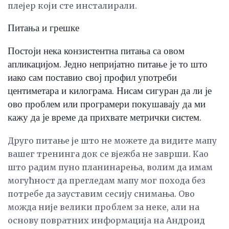
плејер који сте инсталирали.
Питања и грешке
Постоји нека конзистентна питања са овом
апликацијом. Једно непријатно питање је то што
иако сам поставио свој профил употреби
центиметара и килограма. Нисам сигуран да ли је
ово проблем или програмери покушавају да ми
кажу да је време да прихвате метрички систем.
Друго питање је што не можете да видите мапу
вашег тренинга док се вјежба не заврши. Као
што радим пуно планинарења, волим да имам
могућност да прегледам мапу мог похода без
потребе да зауставим сесију снимања. Ово
можда није велики проблем за неке, али на
основу повратних информација на Андроид