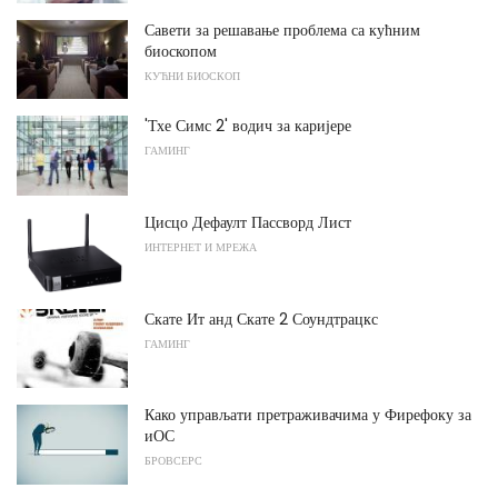
Савети за решавање проблема са кућним
биоскопом
КУЋНИ БИОСКОП
'Тхе Симс 2' водич за каријере
ГАМИНГ
Цисцо Дефаулт Пассворд Лист
ИНТЕРНЕТ И МРЕЖА
Скате Ит анд Скате 2 Соундтрацкс
ГАМИНГ
Како управљати претраживачима у Фирефоку за
иОС
БРОВСЕРС