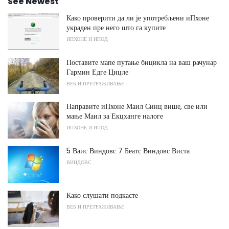
See Newest
Како проверити да ли је употребљени иПхоне
украден пре него што га купите
ИПХОНЕ И ИПОД
Поставите мапе путање бицикла на ваш рачунар
Гармин Едге Цицле
ВЕБ И ПРЕТРАЖИВАЊЕ
Направите иПхоне Маил Синц више, све или
мање Маил за Екцханге налоге
ИПХОНЕ И ИПОД
5 Ваис Виндовс 7 Беатс Виндовс Виста
ВИНДОВС
Како слушати подкасте
ВЕБ И ПРЕТРАЖИВАЊЕ