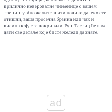
прилично невероватне чињенице о вашем
тренингу. Ако желите знати колико далеко сте
отишли, ваша просечна брзина или чак и
висина коју сте покривали, Рун-Тастиц ће вам
дати све детаље које бисте желели да знате.
ad