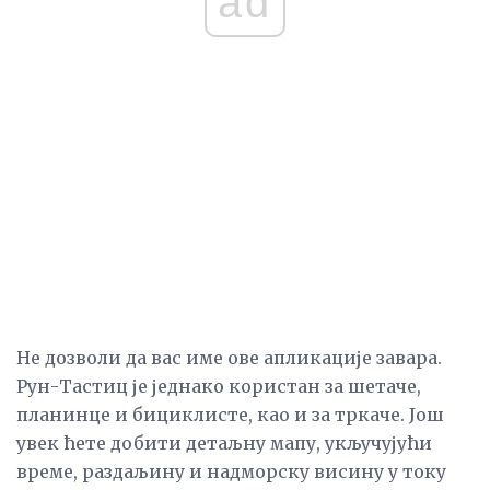
ad
Не дозволи да вас име ове апликације завара.
Рун-Тастиц је једнако користан за шетаче,
планинце и бициклисте, као и за тркаче. Још
увек ћете добити детаљну мапу, укључујући
време, раздаљину и надморску висину у току