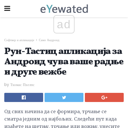
ad
Софтвер и апликације
Само Андроид
Рун-Тастиц апликација за
Андроид чува ваше радње
и друге вежбе
by Тхомас Пхелпс
Од свих начина да се формира, трчање се
сматра једним од најбољих. Следећи пут када
изађете на шетњу, трчање или вожњу, унесите