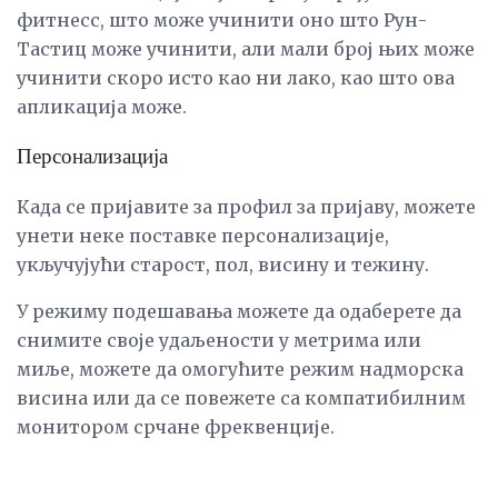
фитнесс, што може учинити оно што Рун-
Тастиц може учинити, али мали број њих може
учинити скоро исто као ни лако, као што ова
апликација може.
Персонализација
Када се пријавите за профил за пријаву, можете
унети неке поставке персонализације,
укључујући старост, пол, висину и тежину.
У режиму подешавања можете да одаберете да
снимите своје удаљености у метрима или
миље, можете да омогућите режим надморска
висина или да се повежете са компатибилним
монитором срчане фреквенције.