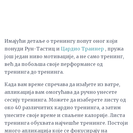
Имајући детаље о тренингу попут оног који
понуди Рун-Тастиц и
Цардио Траинер
, пружа
још један ниво мотивације, а не само тренинг,
већ да побољша своје перформансе од
тренинга до тренинга.
Када вам време спречава да изађете из ватре,
апликација вам омогућава да ручно унесете
сесију тренинга. Можете да изаберете листу од
око 40 различитих кардио тренинга, а затим
унесите своје време и спаљене калорије. Листа
тренинга обухвата најчешће тренинге. Постоји
много апликација које се фокусирају на