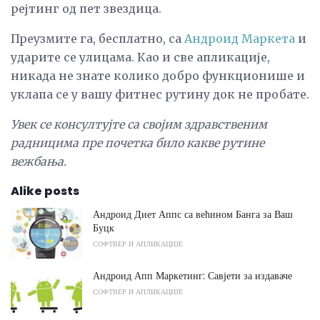
рејтинг од пет звездица.
Преузмите га, бесплатно, са
Андроид Маркета
и
ударите се улицама. Као и све апликације,
никада не знате колико добро функционише и
уклапа се у вашу фитнес рутину док не пробате.
Увек се консултујте са својим здравственим
радницима пре почетка било какве рутине
вежбања.
Alike posts
Андроид Диет Аппс са већином Банга за Ваш
Буцк
СОФТВЕР И АПЛИКАЦИЈЕ
Андроид Апп Маркетинг: Савјети за издаваче
СОФТВЕР И АПЛИКАЦИЈЕ