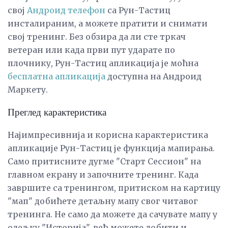
свој
Андроид телефон
са Рун-Тастиц
инсталираним, а можете пратити и снимати
свој тренинг. Без обзира да ли сте тркач
ветеран или када први пут ударате по
плочнику, Рун-Тастиц апликација је моћна
бесплатна апликација
доступна на Андроид
Маркету.
Преглед карактеристика
Најимпресивнија и корисна карактеристика
апликације Рун-Тастиц је функција мапирања.
Само притисните дугме "Старт Сессион" на
главном екрану и започните тренинг. Када
завршите са тренингом, притиском на картицу
"мап" добићете детаљну мапу свог читавог
тренинга. Не само да можете да сачувате мапу у
одељку "Историја", већ можете добити и