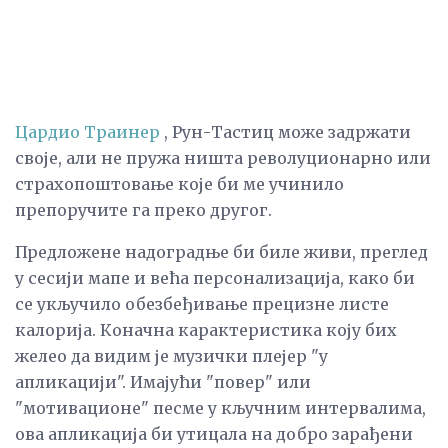
Цардио Траинер
, Рун-Тастиц може задржати
своје, али не пружа ништа револуционарно или
страхопоштовање које би ме учинило
препоручите га преко другог.
Предложене надоградње би биле живи, преглед
у сесији мапе и већа персонализација, како би
се укључило обезбеђивање прецизне листе
калорија. Коначна карактеристика коју бих
желео да видим је музички плејер "у
апликацији". Имајући "повер" или
"мотивационе" песме у кључним интервалима,
ова апликација би утицала на добро зарађени