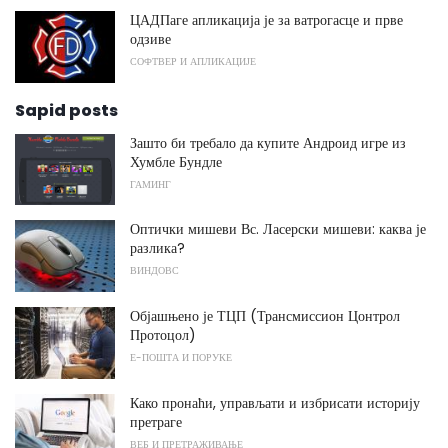
ЦАДПаге апликација је за ватрогасце и прве
одзиве
СОФТВЕР И АПЛИКАЦИЈЕ
Sapid posts
Зашто би требало да купите Андроид игре из
Хумбле Бундле
ГАМИНГ
Оптички мишеви Вс. Ласерски мишеви: каква је
разлика?
ВИНДОВС
Објашњено је ТЦП (Трансмиссион Цонтрол
Протоцол)
Е-ПОШТА И ПОРУКЕ
Како пронаћи, управљати и избрисати историју
претраге
ВЕБ И ПРЕТРАЖИВАЊЕ