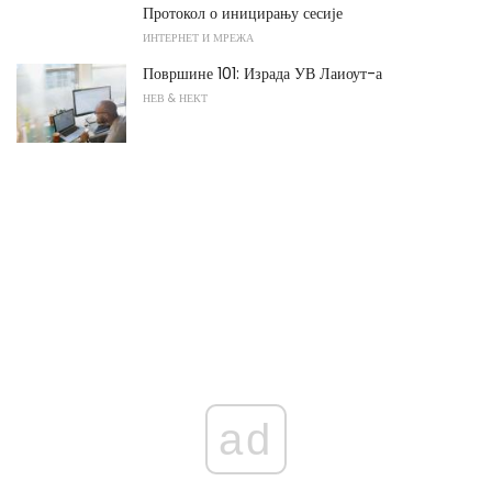
Протокол о иницирању сесије
ИНТЕРНЕТ И МРЕЖА
Површине 101: Израда УВ Лаиоут-а
НЕВ & НЕКТ
ad