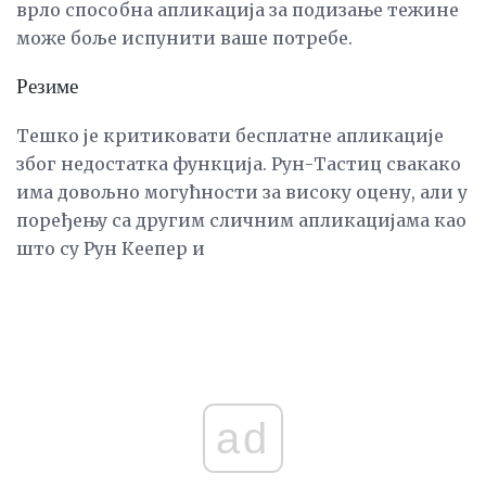
врло способна апликација за подизање тежине
може боље испунити ваше потребе.
Резиме
Тешко је критиковати бесплатне апликације
због недостатка функција. Рун-Тастиц свакако
има довољно могућности за високу оцену, али у
поређењу са другим сличним апликацијама као
што су Рун Кеепер и
ad