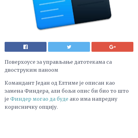
Поверхоусе за управљање датотекама са
двоструким паноом
Командант Један од Елтиме је описан као
замена Финдера, али бољи опис би био то што
је
Финдер могао да буде
ако има напредну
корисничку опцију.