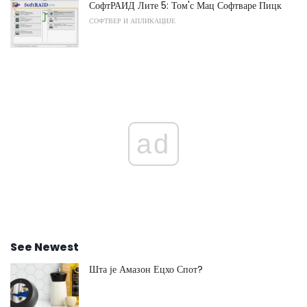
СофтРАИД Лите 5: Том'с Мац Софтваре Пицк
СОФТВЕР И АПЛИКАЦИЈЕ
ad
See Newest
Шта је Амазон Ецхо Спот?