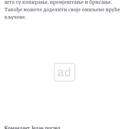
што су копирање, премјештање и брисање.
Такође можете доделити своје омиљене вруће
кључеве.
ad
Командант Један поглед