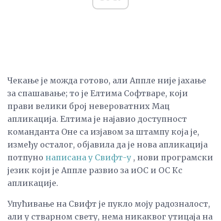
Чекање је можда готово, али Аппле није јахање
за спашавање; то је Елтима Софтваре, који
прави велики број невероватних Мац
апликација. Елтима је најавио доступност
команданта Оне са изјавом за штампу која је,
између осталог, објавила да је нова апликација
потпуно
написана у Свифт-у
, нови програмски
језик који је Аппле развио за иОС и ОС Кс
апликације.
Упућивање на Свифт је пукло моју радозналост,
али у стварном свету, нема никаквог утицаја на