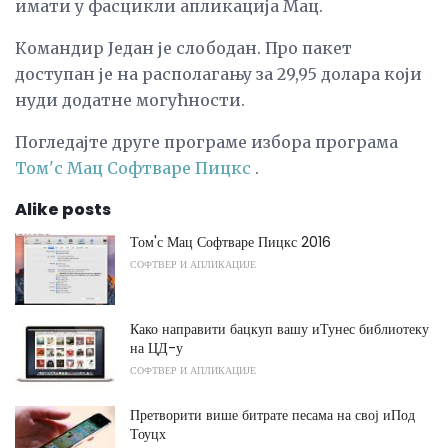
имати у фасцикли апликација Мац.
Командир Један је слободан. Про пакет
доступан је на располагању за 29,95 долара који
нуди додатне могућности.
Погледајте друге програме избора програма
Том'с Мац Софтваре Пицкс
.
Alike posts
Том'с Мац Софтваре Пицкс 2016
СОФТВЕР И АПЛИКАЦИЈЕ
Како направити бацкуп вашу иТунес библиотеку
на ЦД-у
СОФТВЕР И АПЛИКАЦИЈЕ
Претворити више битрате песама на свој иПод
Тоуцх