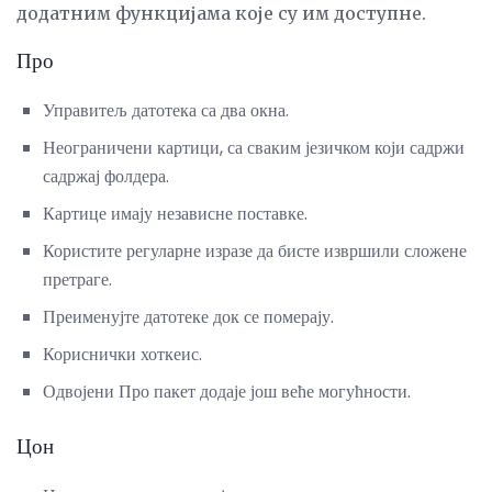
додатним функцијама које су им доступне.
Про
Управитељ датотека са два окна.
Неограничени картици, са сваким језичком који садржи
садржај фолдера.
Картице имају независне поставке.
Користите регуларне изразе да бисте извршили сложене
претраге.
Преименујте датотеке док се померају.
Кориснички хоткеис.
Одвојени Про пакет додаје још веће могућности.
Цон