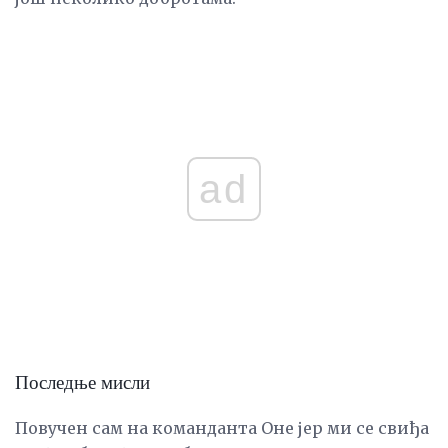
ad
Последње мисли
Повучен сам на команданта Оне јер ми се свиђа