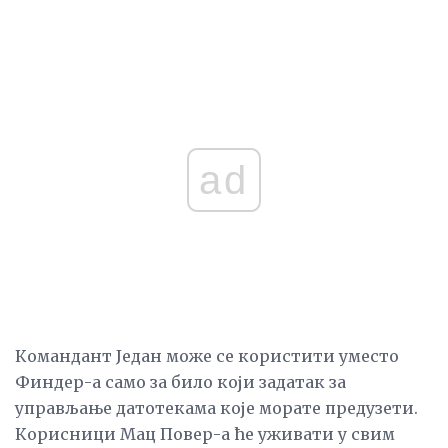
ad
Командант Један може се користити уместо
Финдер-а само за било који задатак за
управљање датотекама које морате предузети.
Корисници Мац Повер-а ће уживати у свим