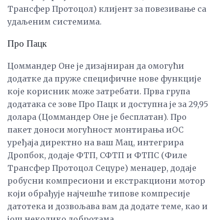
Трансфер Протоцол) клијент за повезивање са
удаљеним системима.
Про Пацк
Цоммандер Оне је дизајниран да омогући
додатке да пруже специфичне нове функције
које корисник може затребати. Прва група
додатака се зове Про Пацк и доступна је за 29,95
долара (Цоммандер Оне је бесплатан). Про
пакет доноси могућност монтирања иОС
уређаја директно на ваш Мац, интегрира
Дропбок, додаје ФТП, СФТП и ФТПС (Филе
Трансфер Протоцол Сецуре) менаџер, додаје
робусни компресиони и екстракциони мотор
који обрађује најчешће типове компресије
датотека и дозвољава вам да додате теме, као и
још неколико добротама.