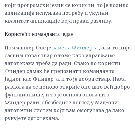
који програмски језик се користи; то је колико
апликација испуњава потребу и укупни
квалитет апликације која прави разлику.
Користећи команданта један
Цоммандер Оне је
замена Финдер-а
, али то није
сасвим нова ствар о томе како управљање
датотекама треба да ради. Свако ко користи
Финдер одмах ће препознати команданта
Једног као Финдер-а, и то је добра ствар. Нема
разлога да се поново открије оно што већ добро
функционише, и то је основа онога што
Финдер ради: обезбедите поглед у Мац-ови
датотечни систем који вам омогућава да лако
рукујете датотекама.