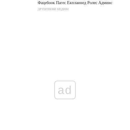
Фацебоок Пагес Екплаинед Ролес Админс
ДРУШТВЕНИ МЕДИЈИ
ad