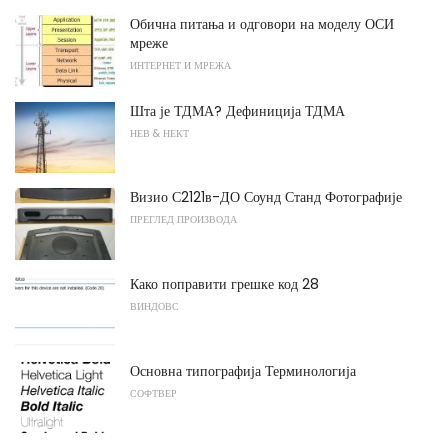
Обична питања и одговори на моделу ОСИ
мреже
ИНТЕРНЕТ И МРЕЖА
Шта је ТДМА? Дефиниција ТДМА
НЕВ & НЕКТ
Визио С2121в-ДО Соунд Станд Фотографије
ПРЕГЛЕД ПРОИЗВОДА
Како поправити грешке код 28
ВИНДОВС
Основна типографија Терминологија
СОФТВЕР