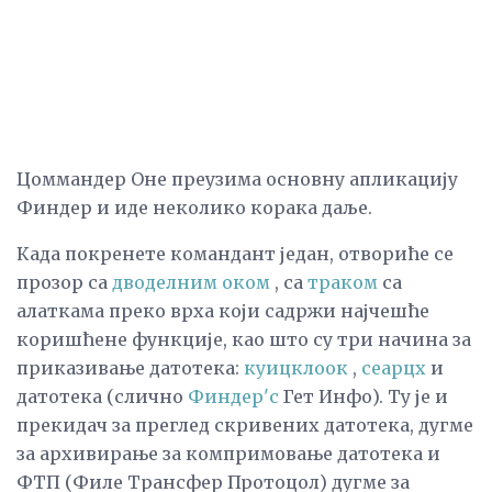
Цоммандер Оне преузима основну апликацију
Финдер и иде неколико корака даље.
Када покренете командант један, отвориће се
прозор са
дводелним оком
, са
траком
са
алаткама преко врха који садржи најчешће
коришћене функције, као што су три начина за
приказивање датотека:
куицклоок
,
сеарцх
и
датотека (слично
Финдер'с
Гет Инфо). Ту је и
прекидач за преглед скривених датотека, дугме
за архивирање за компримовање датотека и
ФТП (Филе Трансфер Протоцол) дугме за