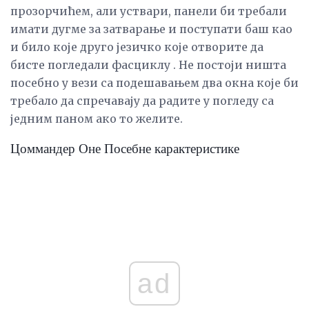
прозорчићем, али уствари, панели би требали
имати дугме за затварање и поступати баш као
и било које друго језичко које отворите да
бисте погледали фасциклу . Не постоји ништа
посебно у вези са подешавањем два окна које би
требало да спречавају да радите у погледу са
једним паном ако то желите.
Цоммандер Оне Посебне карактеристике
ad