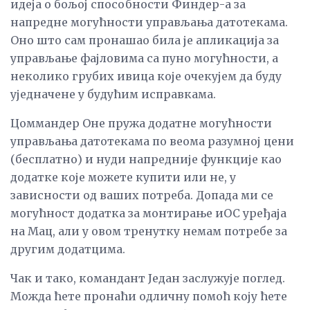
идеја о бољој способности Финдер-а за
напредне могућности управљања датотекама.
Оно што сам пронашао била је апликација за
управљање фајловима са пуно могућности, а
неколико грубих ивица које очекујем да буду
уједначене у будућим исправкама.
Цоммандер Оне пружа додатне могућности
управљања датотекама по веома разумној цени
(бесплатно) и нуди напредније функције као
додатке које можете купити или не, у
зависности од ваших потреба. Допада ми се
могућност додатка за монтирање иОС уређаја
на Мац, али у овом тренутку немам потребе за
другим додатцима.
Чак и тако, командант Један заслужује поглед.
Можда ћете пронаћи одличну помоћ коју ћете