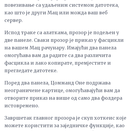
повезивање са удаљеним системом датотека,
као што је други Мац или можда ваш веб
сервер.
Испод траке са алаткама, прозор је подељен у
две панеле. Сваки прозор је приказ у фасцикли
на вашем Мац рачунару. Имајући два панела
омогућава вам да радите са два различита
фасцикла и лако копирате, премјестите и
прегледате датотеке.
Поред два панела, Цомманд Оне подржава
неограничене картице, омогућавајући вам да
отворите приказ на више од само два фолдера
истовремено.
Завршетак главног прозора је скуп хоткеис које
можете користити за заједничке функције, као