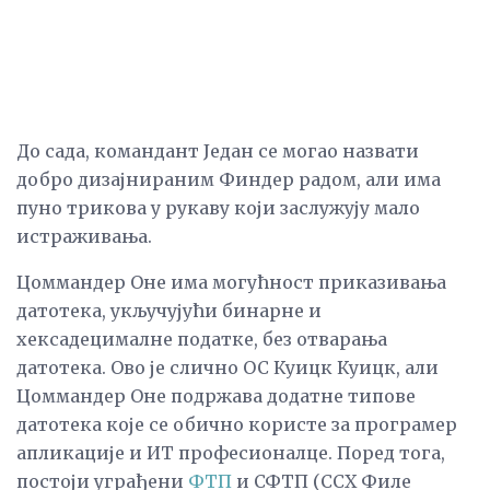
До сада, командант Један се могао назвати
добро дизајнираним Финдер радом, али има
пуно трикова у рукаву који заслужују мало
истраживања.
Цоммандер Оне има могућност приказивања
датотека, укључујући бинарне и
хексадецималне податке, без отварања
датотека. Ово је слично ОС Куицк Куицк, али
Цоммандер Оне подржава додатне типове
датотека које се обично користе за програмер
апликације и ИТ професионалце. Поред тога,
постоји уграђени
ФТП
и СФТП (ССХ Филе