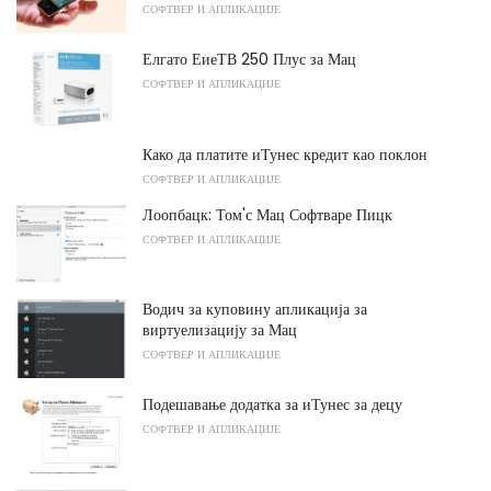
СОФТВЕР И АПЛИКАЦИЈЕ
Елгато ЕиеТВ 250 Плус за Мац
СОФТВЕР И АПЛИКАЦИЈЕ
Како да платите иТунес кредит као поклон
СОФТВЕР И АПЛИКАЦИЈЕ
Лоопбацк: Том'с Мац Софтваре Пицк
СОФТВЕР И АПЛИКАЦИЈЕ
Водич за куповину апликација за
виртуелизацију за Мац
СОФТВЕР И АПЛИКАЦИЈЕ
Подешавање додатка за иТунес за децу
СОФТВЕР И АПЛИКАЦИЈЕ