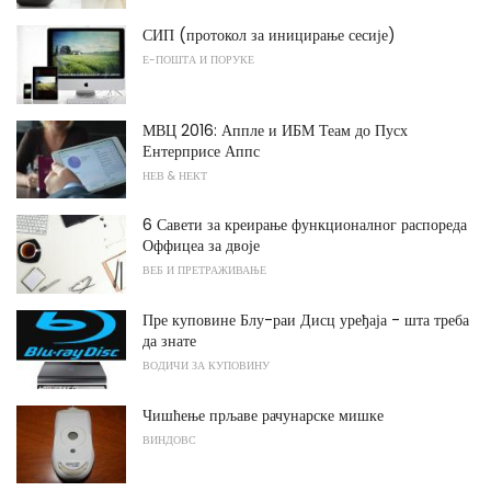
СИП (протокол за иницирање сесије)
Е-ПОШТА И ПОРУКЕ
МВЦ 2016: Аппле и ИБМ Теам до Пусх
Ентерприсе Аппс
НЕВ & НЕКТ
6 Савети за креирање функционалног распореда
Оффицеа за двоје
ВЕБ И ПРЕТРАЖИВАЊЕ
Пре куповине Блу-раи Дисц уређаја - шта треба
да знате
ВОДИЧИ ЗА КУПОВИНУ
Чишћење прљаве рачунарске мишке
ВИНДОВС