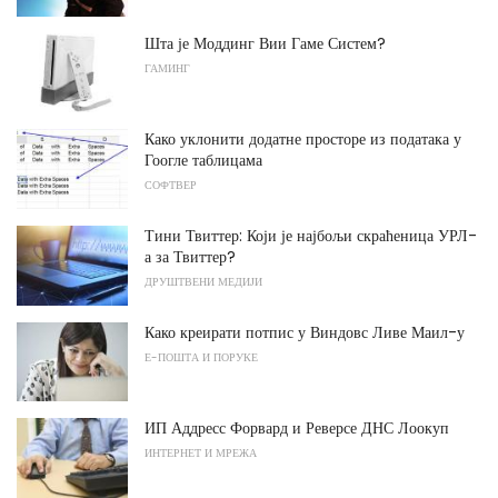
Шта је Моддинг Вии Гаме Систем?
ГАМИНГ
Како уклонити додатне просторе из података у
Гоогле таблицама
СОФТВЕР
Тини Твиттер: Који је најбољи скраћеница УРЛ-
а за Твиттер?
ДРУШТВЕНИ МЕДИЈИ
Како креирати потпис у Виндовс Ливе Маил-у
Е-ПОШТА И ПОРУКЕ
ИП Аддресс Форвард и Реверсе ДНС Лоокуп
ИНТЕРНЕТ И МРЕЖА