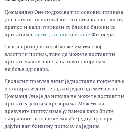
Цоммандер Оне подржава три основна приказа
у сваком окну или табли. Познати као потпуни,
кратки и пали, прикази су блиско блиски са
приказима
листе
,
колоне
и
иконе
Финдера.
Сваки прозор или таб може имати свој
властити приказ, тако да можете поставити
приказ сваког панела на начин који вам
најбоље одговара.
Дводелни преглед чини једноставно покретање
и копирање датотека, али један од сметњи за
Цомманд Оне је да никада не можете поставити
приказ са једним прозорима. Можете да
превучете шипку између панела како бисте
направили што више могуће једну прозору,
дајући вам близину приказу са једним