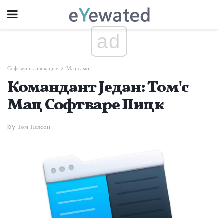
ad
Софтвер и апликације
Мац само
Командант Један: Том'с
Мац Софтваре Пицк
by Том Нелсон