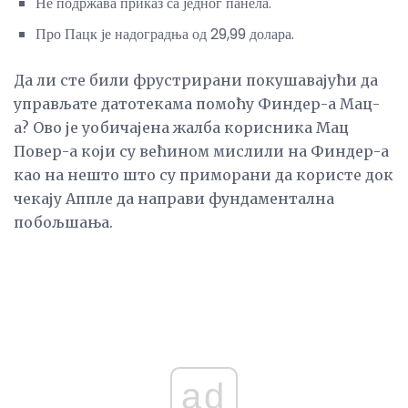
Не подржава приказ са једног панела.
Про Пацк је надоградња од 29,99 долара.
Да ли сте били фрустрирани покушавајући да
управљате датотекама помоћу Финдер-а Мац-
а? Ово је уобичајена жалба корисника Мац
Повер-а који су већином мислили на Финдер-а
као на нешто што су приморани да користе док
чекају Аппле да направи фундаментална
побољшања.
ad