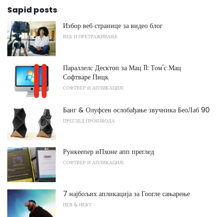
Sapid posts
Избор веб странице за видео блог
ВЕБ И ПРЕТРАЖИВАЊЕ
Параллелс Десктоп за Мац 11: Том'с Мац
Софтваре Пицк
СОФТВЕР И АПЛИКАЦИЈЕ
Банг & Олуфсен ослобађање звучника БеоЛаб 90
ПРЕГЛЕД ПРОИЗВОДА
Рункеепер иПхоне апп преглед
СОФТВЕР И АПЛИКАЦИЈЕ
7 најбољих апликација за Гоогле сањарење
НЕВ & НЕКТ