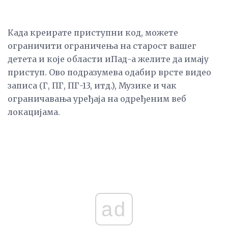
Када креирате приступни код, можете
ограничити ограничења на старост вашег
детета и које области иПад-а желите да имају
приступ. Ово подразумева одабир врсте видео
записа (Г, ПГ, ПГ-13, итд.), Музике и чак
ограничавања уређаја на одређеним веб
локацијама.
ad