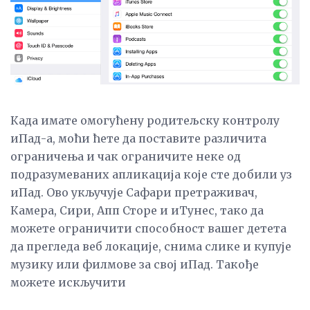
Када имате омогућену родитељску контролу
иПад-а, моћи ћете да поставите различита
ограничења и чак ограничите неке од
подразумеваних апликација које сте добили уз
иПад. Ово укључује Сафари претраживач,
Камера, Сири, Апп Сторе и иТунес, тако да
можете ограничити способност вашег детета
да прегледа веб локације, снима слике и купује
музику или филмове за свој иПад. Такође
можете искључити