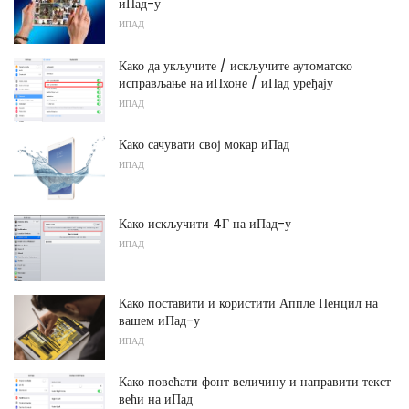
иПад-у
ИПАД
Како да укључите / искључите аутоматско
исправљање на иПхоне / иПад уређају
ИПАД
Како сачувати свој мокар иПад
ИПАД
Како искључити 4Г на иПад-у
ИПАД
Како поставити и користити Аппле Пенцил на
вашем иПад-у
ИПАД
Како повећати фонт величину и направити текст
већи на иПад