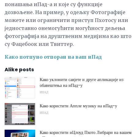
понашања иПад-а и које су функције
дозвољене. На пример, у одељку Фотографије
можете или ограничити приступ Пхотосу или
једноставно онемогућити могућност дељења
фотографија на друштвеним медијима као што
су Фацебоок или Твиттер.
Како потпуно отпоран на ваш иПад
Alike posts
Како уклонити савјете и друге апликације из
обавештења на иПад-у
ИПАД
Како користити Аппле музику на иПад-у
ИПАД
Како користити иЦлоуд Пхото Либрари на вашем