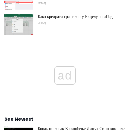
ИПАД
Како креирати графикон у Екцелу за иПад
ИПАД
ad
See Newest
Корак по корак Коришћење Линук Синц команде