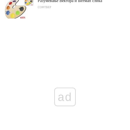
Разумевање Вектора и Битмап слика
СОФТВЕР
ad