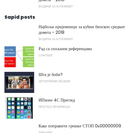
ВОДИЧИ ЗА КУПОВИНУ
Sapid posts
Најбољи пријемници за кућни биоскоп средњег
домета - 2018
ВОДИЧИ ЗА КУПОВИНУ
Рад са спољним референцама
СОФТВЕР
Шта је боби?
ДРУШТВЕНИ МЕДИЈИ
ИПхоне 4С Преглед
ПРЕГЛЕД ПРОИЗВОДА
Како поправити грешке СТОП 0к00000009
ВИНДОВС