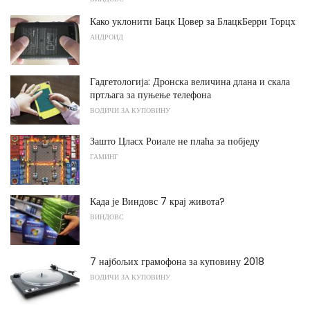
Како уклонити Бацк Цовер за БлацкБерри Торцх
АНДРОИД
Гадгетологија: Дронска величина длана и скала
пртљага за пуњење телефона
ВОДИЧИ ЗА КУПОВИНУ
Зашто Цласх Роиале не плаћа за побједу
ГАМИНГ
Када је Виндовс 7 крај живота?
ВИНДОВС
7 најбољих грамофона за куповину 2018
ВОДИЧИ ЗА КУПОВИНУ