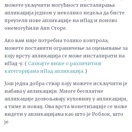
можете укључити могућност инсталирања
апликација једном у неколико недеља да бисте
преузели нове апликације на иПад и поново
онемогућили Апп Сторе.
Ако вам није потребна толико контрола,
можете поставити ограничење за оцењивање за
коју врсту апликација се може инсталирати на
иПад-у. (
Сазнајте више о различитим
категоријама иПад апликација
.)
Још једна добра ствар коју можете искључити је
набава у апликацији. Многе бесплатне
апликације дозвољавају куповину у апликацији,
а тиме и новац. Ова врста монетизације се може
видети у апликацијама као што је Роблок, што
је