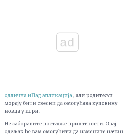
ad
одлична иПад апликација
, али родитељи
морају бити свесни да омогућава куповину
новца у игри.
Не заборавите поставке приватности. Овај
одељак ће вам омогућити да измените начин