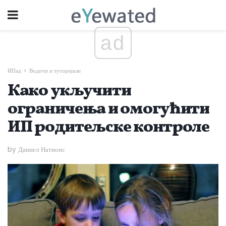
ad
ИПад
Водичи и туторијали
Како укључити
ограничења и омогућити
ИП родитељске контроле
by Даниел Натионс