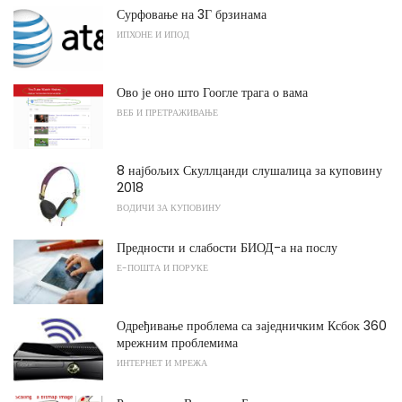
Сурфовање на 3Г брзинама
ИПХОНЕ И ИПОД
Ово је оно што Гоогле трага о вама
ВЕБ И ПРЕТРАЖИВАЊЕ
8 најбољих Скуллцанди слушалица за куповину
2018
ВОДИЧИ ЗА КУПОВИНУ
Предности и слабости БИОД-а на послу
Е-ПОШТА И ПОРУКЕ
Одређивање проблема са заједничким Ксбок 360
мрежним проблемима
ИНТЕРНЕТ И МРЕЖА