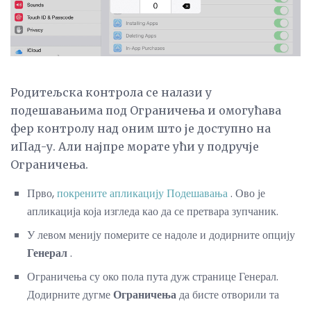
Родитељска контрола се налази у
подешавањима под Ограничења и омогућава
фер контролу над оним што је доступно на
иПад-у. Али најпре морате ући у подручје
Ограничења.
Прво,
покрените апликацију Подешавања
. Ово је
апликација која изгледа као да се претвара зупчаник.
У левом менију померите се надоле и додирните опцију
Генерал
.
Ограничења су око пола пута дуж странице Генерал.
Додирните дугме
Ограничења
да бисте отворили та