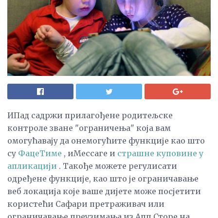
ИПад садржи прилагођене родитељске
контроле зване "ограничења" која вам
омогућавају да онемогућите функције као што
су
ФацеТиме
, иМессаге и
страшне куповине у
апликацији
. Такође можете регулисати
одређене функције, као што је ограничавање
веб локација које ваше дијете може посјетити
користећи Сафари претраживач или
ограничавање преузимања из Апп Сторе на