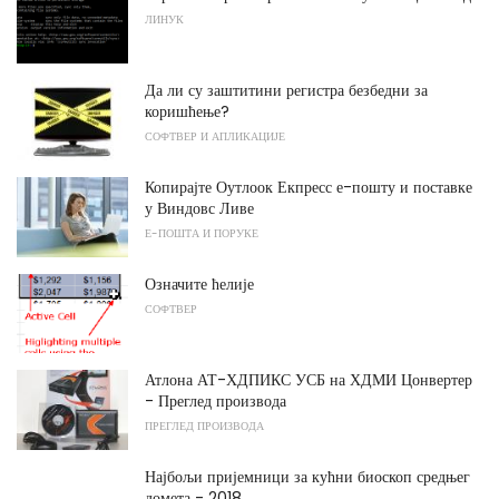
ЛИНУК
Да ли су заштитини регистра безбедни за
коришћење?
СОФТВЕР И АПЛИКАЦИЈЕ
Копирајте Оутлоок Екпресс е-пошту и поставке
у Виндовс Ливе
Е-ПОШТА И ПОРУКЕ
Означите ћелије
СОФТВЕР
Атлона АТ-ХДПИКС УСБ на ХДМИ Цонвертер
- Преглед производа
ПРЕГЛЕД ПРОИЗВОДА
Најбољи пријемници за кућни биоскоп средњег
домета - 2018