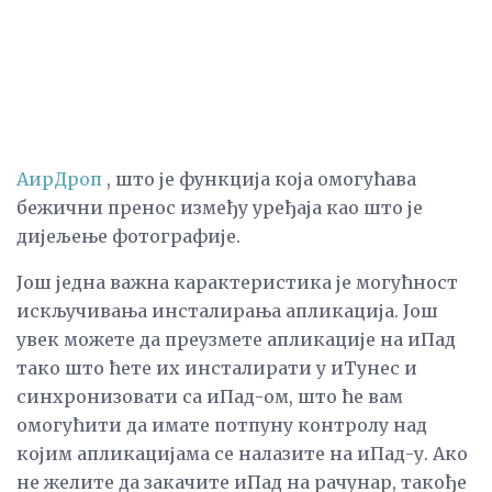
АирДроп
, што је функција која омогућава
бежични пренос између уређаја као што је
дијељење фотографије.
Још једна важна карактеристика је могућност
искључивања инсталирања апликација. Још
увек можете да преузмете апликације на иПад
тако што ћете их инсталирати у иТунес и
синхронизовати са иПад-ом, што ће вам
омогућити да имате потпуну контролу над
којим апликацијама се налазите на иПад-у. Ако
не желите да закачите иПад на рачунар, такође