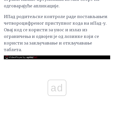
одговарајуће апликације.
ИПад родитељске контроле раде постављањем
четвороцифреног приступног кода на иПад-у.
Овај код се користи за унос и излаз из
ограничења и одвојен је од лозинке који се
користи за закључавање и откључавање
таблета.
ad