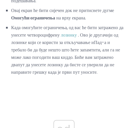
подешавања.
Овај екран ће бити сијечен док не притиснете дугме
Омогући ограничења
на врху екрана.
Када омогућите ограничења, од вас ће бити затражено да
унесете четвороцифрену
лозинку
. Ово је другачији од
лозинке који се користи за откључавање иПад-а и
требало би да буде нешто што ћете запамтити, али га не
може лако погодити ваш киддо. Биће вам затражено
двапут да унесете лозинку да бисте се уверили да не
направите грешку када је први пут уносите.