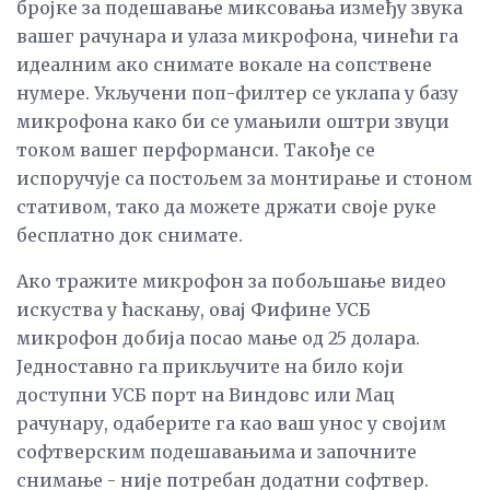
бројке за подешавање миксовања између звука
вашег рачунара и улаза микрофона, чинећи га
идеалним ако снимате вокале на сопствене
нумере. Укључени поп-филтер се уклапа у базу
микрофона како би се умањили оштри звуци
током вашег перформанси. Такође се
испоручује са постољем за монтирање и стоном
стативом, тако да можете држати своје руке
бесплатно док снимате.
Ако тражите микрофон за побољшање видео
искуства у ћаскању, овај Фифине УСБ
микрофон добија посао мање од 25 долара.
Једноставно га прикључите на било који
доступни УСБ порт на Виндовс или Мац
рачунару, одаберите га као ваш унос у својим
софтверским подешавањима и започните
снимање - није потребан додатни софтвер.