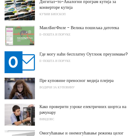
Дигитал-то-Аналогни програм кутија за
конверторе кутија
КУЋНИ БИОСКОП
МаилБигФиле - Велика пошиљка датотека
Е-ПОШТА И ПОРУКЕ
Где могу наћи бесплатну Оутлоок преузимање?
Е-ПОШТА И ПОРУКЕ
Пре куповине преносног медија плејера
ВОДИЧИ ЗА КУПОВИНУ
Како проверити узроке електричних шортса на
рачунару
ВИНДОВС
Омогућавање и онемогућавање режима целог