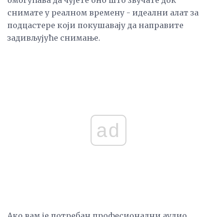
снимате у реалном времену - идеални алат за
подцастере који покушавају да направите
задивљујуће снимање.
ad
Ако вам је потребан професионални аудио