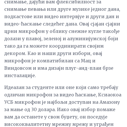
снимање, дајући вам флексибилност за
снимање певања или друге музике једног дана,
подкастове или видео интервјуе и други дан и
видео-ћаскање следећег дана. Овај сјајан сјајни
црни микрофон у облику снежне кугле такође
долази у плавој, зеленој и алуминијумској боји
тако да га можете координирати својим
декором. Као и наши други избори, овај
микрофон је компатибилан са Мац и
Виндовсом и има дизајн плуг-анд-плаи брзе
инсталације.
Идеалан за студенте или оне који само требају
одличан микрофон за видео ћаскање, Ксиаокоа
УСБ микрофон је најбољи доступан на Амазону
за мање од 30 долара. Иако овај избор помаже
вам да останете у свом буџету, он поседује
висококвалитетну мрежну мрежу и уграђен