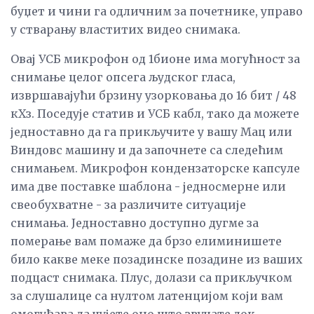
буџет и чини га одличним за почетнике, управо
у стварању властитих видео снимака.
Овај УСБ микрофон од 1бионе има могућност за
снимање целог опсега људског гласа,
извршавајући брзину узорковања до 16 бит / 48
кХз. Поседује статив и УСБ кабл, тако да можете
једноставно да га прикључите у вашу Мац или
Виндовс машину и да започнете са следећим
снимањем. Микрофон кондензаторске капсуле
има две поставке шаблона - једносмерне или
свеобухватне - за различите ситуације
снимања. Једноставно доступно дугме за
померање вам помаже да брзо елиминишете
било какве меке позадинске позадине из ваших
подцаст снимака. Плус, долази са прикључком
за слушалице са нултом латенцијом који вам
омогућава да чујете оно што звучате док