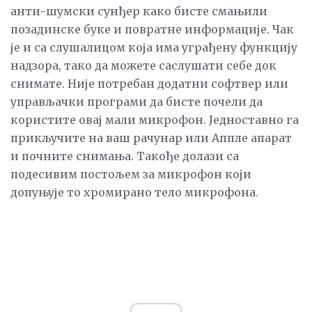
анти-шумски сунђер како бисте смањили
позадинске буке и повратне информације. Чак
је и са слушалицом која има уграђену функцију
надзора, тако да можете саслушати себе док
снимате. Није потребан додатни софтвер или
управљачки програми да бисте почели да
користите овај мали микрофон. Једноставно га
прикључите на ваш рачунар или Аппле апарат
и почните снимања. Такође долази са
подесивим постољем за микрофон који
допуњује то хромирано тело микрофона.