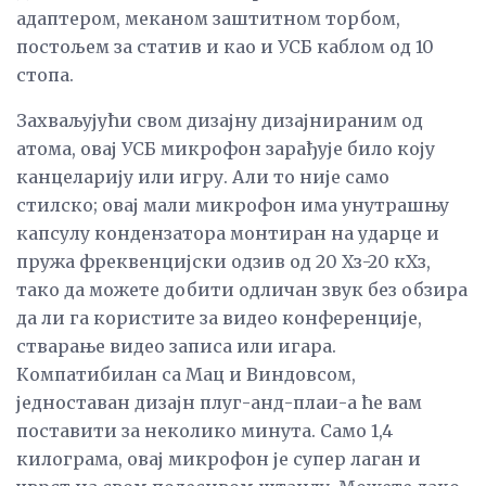
адаптером, меканом заштитном торбом,
постољем за статив и као и УСБ каблом од 10
стопа.
Захваљујући свом дизајну дизајнираним од
атома, овај УСБ микрофон зарађује било коју
канцеларију или игру. Али то није само
стилско; овај мали микрофон има унутрашњу
капсулу кондензатора монтиран на ударце и
пружа фреквенцијски одзив од 20 Хз-20 кХз,
тако да можете добити одличан звук без обзира
да ли га користите за видео конференције,
стварање видео записа или игара.
Компатибилан са Мац и Виндовсом,
једноставан дизајн плуг-анд-плаи-а ће вам
поставити за неколико минута. Само 1,4
килограма, овај микрофон је супер лаган и