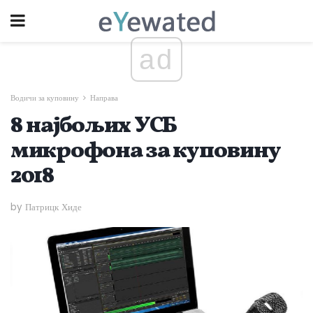
ad
Водичи за куповину
Направа
8 најбољих УСБ
микрофона за куповину
2018
by Патрицк Хиде