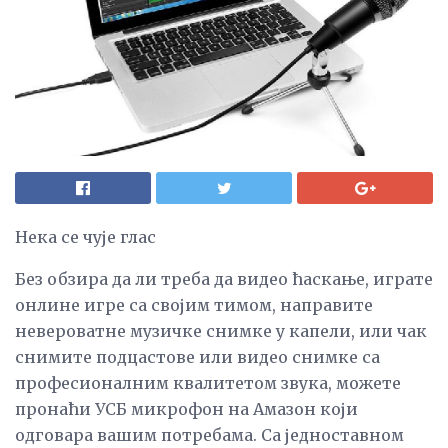
Нека се чује глас
Без обзира да ли треба да видео ћаскање, играте
онлине игре са својим тимом, направите
невероватне музичке снимке у капели, или чак
снимите подцастове или видео снимке са
професионалним квалитетом звука, можете
пронаћи УСБ микрофон на Амазон који
одговара вашим потребама. Са једноставном