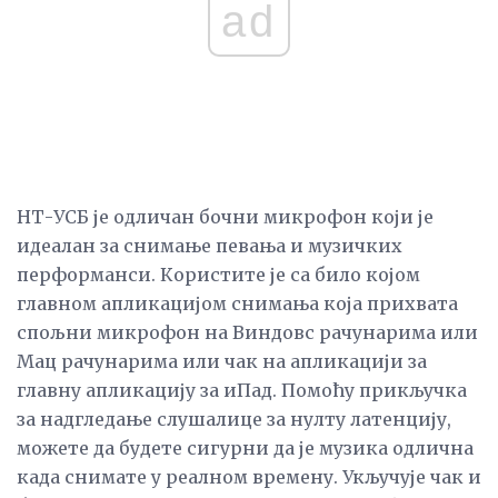
ad
НТ-УСБ је одличан бочни микрофон који је
идеалан за снимање певања и музичких
перформанси. Користите је са било којом
главном апликацијом снимања која прихвата
спољни микрофон на Виндовс рачунарима или
Мац рачунарима или чак на апликацији за
главну апликацију за иПад. Помоћу прикључка
за надгледање слушалице за нулту латенцију,
можете да будете сигурни да је музика одлична
када снимате у реалном времену. Укључује чак и