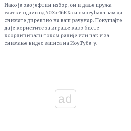
Иако је ово јефтин избор, он и даље пружа
глатки одзив од 50Хз-16КХз и омогућава вам да
снимате директно на ваш рачунар. Покушајте
да је користите за играње како бисте
координирали током рације или чак и за
снимање видео записа на ИоуТубе-у.
ad