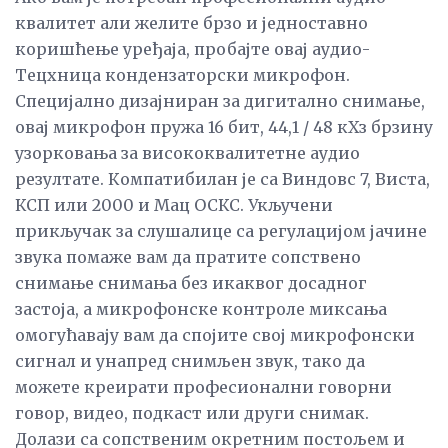
квалитет али желите брзо и једноставно
коришћење уређаја, пробајте овај аудио-
Тецхница кондензаторски микрофон.
Специјално дизајниран за дигитално снимање,
овај микрофон пружа 16 бит, 44,1 / 48 кХз брзину
узорковања за висококвалитетне аудио
резултате. Компатибилан је са Виндовс 7, Виста,
КСП или 2000 и Мац ОСКС. Укључени
прикључак за слушалице са регулацијом јачине
звука помаже вам да пратите сопствено
снимање снимања без икаквог досадног
застоја, а микрофонске контроле миксања
омогућавају вам да спојите свој микрофонски
сигнал и унапред снимљен звук, тако да
можете креирати професионални говорни
говор, видео, подкаст или други снимак.
Долази са сопственим окретним постољем и