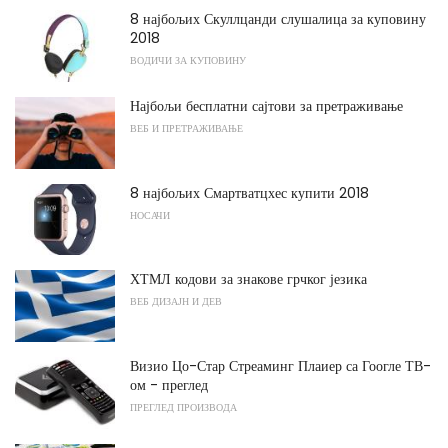
8 најбољих Скуллцанди слушалица за куповину
2018
ВОДИЧИ ЗА КУПОВИНУ
Најбољи бесплатни сајтови за претраживање
ВЕБ И ПРЕТРАЖИВАЊЕ
8 најбољих Смартватцхес купити 2018
НОСАЧИ
ХТМЛ кодови за знакове грчког језика
ВЕБ ДИЗАЈН И ДЕВ
Визио Цо-Стар Стреаминг Плаиер са Гоогле ТВ-
ом - преглед
ПРЕГЛЕД ПРОИЗВОДА