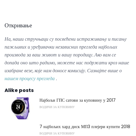
Откривање
На, наши стручњаци су посвећени истраживању и писању
пажљивих и уређивачки независних прегледа најбољих
производа за ваш живот и вашу породицу.
Ако вам се
допада оно што радимо, можете нас подржати кроз наше
изабране везе, које нам доносе комисију.
Сазнајте више о
нашем процесу прегледа
.
Alike posts
Најбољи ГПС сатови за куповину у 2017
ВОДИЧИ ЗА КУПОВИНУ
7 најбољих хард диск МП3 плејери купити 2018
ВОДИЧИ ЗА КУПОВИНУ