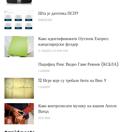
Шта је датотека ПСП?
ВИНДОВС
Како идентификовати Оутлоок Екпресс
канцеларијски фолдер
Е-ПОШТА И ПОРУКЕ
Пацифиц Рим: Видео Гаме Ревиев (КСБЛА)
ГАМИНГ
12 Игре које су требале бити на Вии У
ГАМИНГ
Како контролисати музику на вашем Аппле
Ватцх
НОСАЧИ