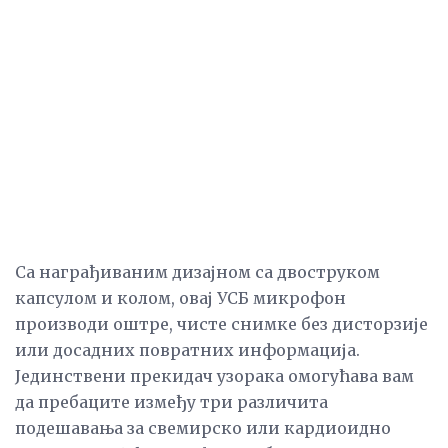
Са награђиваним дизајном са двоструком
капсулом и колом, овај УСБ микрофон
производи оштре, чисте снимке без дисторзије
или досадних повратних информација.
Јединствени прекидач узорака омогућава вам
да пребаците између три различита
подешавања за свемирско или кардиоидно