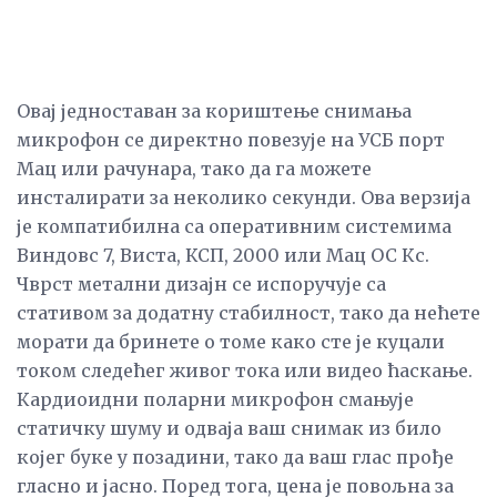
Овај једноставан за кориштење снимања
микрофон се директно повезује на УСБ порт
Мац или рачунара, тако да га можете
инсталирати за неколико секунди. Ова верзија
је компатибилна са оперативним системима
Виндовс 7, Виста, КСП, 2000 или Мац ОС Кс.
Чврст метални дизајн се испоручује са
стативом за додатну стабилност, тако да нећете
морати да бринете о томе како сте је куцали
током следећег живог тока или видео ћаскање.
Кардиоидни поларни микрофон смањује
статичку шуму и одваја ваш снимак из било
којег буке у позадини, тако да ваш глас прође
гласно и јасно. Поред тога, цена је повољна за