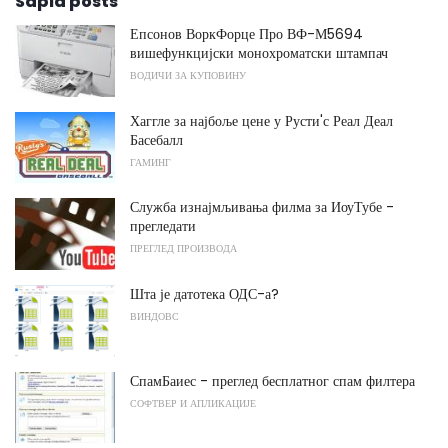
Sapid posts
Епсонов ВоркФорце Про ВФ-М5694
вишефункцијски монохроматски штампач
ВОДИЧИ ЗА КУПОВИНУ
Хаггле за најбоље цене у Русти'с Реал Деал
Басебалл
ГАМИНГ
Служба изнајмљивања филма за ИоуТубе -
прегледати
ПРЕГЛЕД ПРОИЗВОДА
Шта је датотека ОДС-а?
ВИНДОВС
СпамБаиес - преглед бесплатног спам филтера
СОФТВЕР И АПЛИКАЦИЈЕ