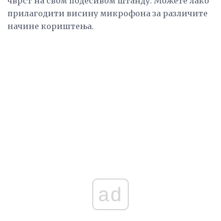
чврст на свом подесивом штанду. Можете лако
прилагодити висину микрофона за различите
начине кориштења.
ad