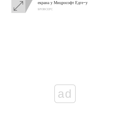
екрана у Мицрософт Едге-у
БРОВСЕРС
ad