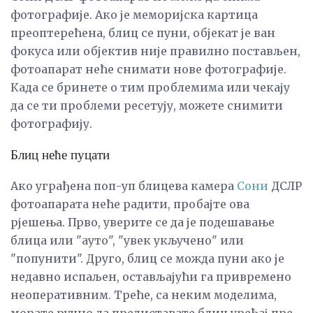
фотографије. Ако је меморијска картица
преоптерећена, блиц се пуни, објекат је ван
фокуса или објектив није правилно постављен,
фотоапарат неће снимати нове фотографије.
Када се бринете о тим проблемима или чекају
да се ти проблеми ресетују, можете снимити
фотографију.
Блиц неће пуцати
Ако уграђена поп-уп блицева камера
Сони
ДСЛР
фотоапарата неће радити, пробајте ова
рјешења. Прво, уверите се да је подешавање
блица или "ауто", "увек укључено" или
"попунити". Друго, блиц се можда пуни ако је
недавно испаљен, остављајући га привремено
неоперативним. Треће, са неким моделима,