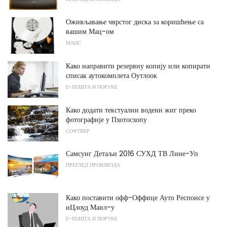
Оживљавање чврстог диска за коришћење са
вашим Мац-ом
МАЦС
Како направити резервну копију или копирати
списак аутокомплета Оутлоок
Е-ПОШТА И ПОРУКЕ
Како додати текстуални водени жиг преко
фотографије у Пхотосхопу
СОФТВЕР
Самсунг Детаљи 2016 СУХД ТВ Лине-Уп
ПРЕГЛЕД ПРОИЗВОДА
Како поставити офф-Оффице Ауто Респонсе у
иЦлоуд Маил-у
Е-ПОШТА И ПОРУКЕ