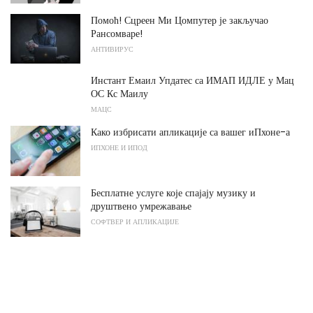
Помоћ! Сцреен Ми Цомпутер је закључао
Рансомваре!
АНТИВИРУС
Инстант Емаил Упдатес са ИМАП ИДЛЕ у Мац
ОС Кс Маилу
МАЦС
Како избрисати апликације са вашег иПхоне-а
ИПХОНЕ И ИПОД
Бесплатне услуге које спајају музику и
друштвено умрежавање
СОФТВЕР И АПЛИКАЦИЈЕ