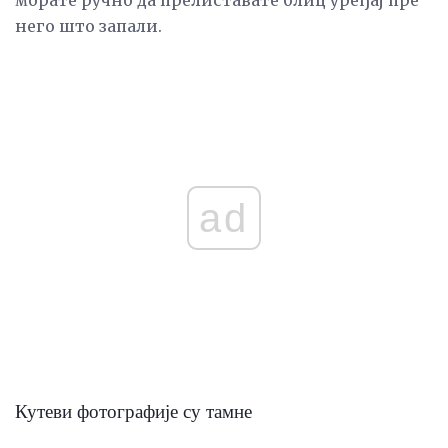
морате ручно да прелиставате блиц уређај пре
него што запали.
ad
Кутеви фотографије су тамне