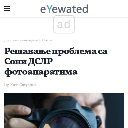
ad
Дигитални фотоапарати
Основе
Решавање проблема са
Сони ДСЛР
фотоапаратима
by Киле Сцхурман