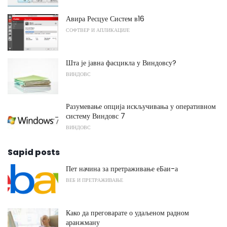
Авира Ресцуе Систем в16
СОФТВЕР И АПЛИКАЦИЈЕ
Шта је јавна фасцикла у Виндовсу?
ВИНДОВС
Разумевање опција искључивања у оперативном
систему Виндовс 7
ВИНДОВС
Sapid posts
Пет начина за претраживање еБаи-а
ВЕБ И ПРЕТРАЖИВАЊЕ
Како да преговарате о удаљеном радном
аранжману