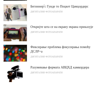
Бегиннер'с Гуиде то Поцкет Цамцордерс
ДИГИТАЛНИ ФОТОАПАРАТИ
Откријте шта се на екрану екрана приказује
ДИГИТАЛНИ ФОТОАПАРАТИ
Фиксирање проблема фокусирања помоћу
ДСЛР-а
ДИГИТАЛНИ ФОТОАПАРАТИ
Разумевање формата АВЦХД камкордера
ДИГИТАЛНИ ФОТОАПАРАТИ