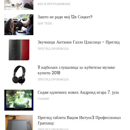
ВЕБ И ПРЕТРАЖИВАЊЕ
Зашто не ради мој 12в Соцкет?
ЦАР ТЕЦХ
Звучници Антхони Галло Цлассицо - Преглед
ПРЕГЛЕД ПРОИЗВОДА
11 најбољих слушалица за љубитеље музике
купити 2018
ПРЕГЛЕД ПРОИЗВОДА
Седам одличних нових Андроид игара 7. јула
ГАМИНГ
Преглед таблета Вацом Интуос3 Профессионал
Грапхицс
ПРЕГЛЕД ПРОИЗВОДА