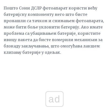
Пошто Сони ДСЛР фотоапарат користи већу
батеријску компоненту него што бисте
пронашли са тачком и снимањем фотоапарата,
може бити боље уклонити батерију. Ако имате
проблема са убацивањем батерије, користите
ивицу пакета да бисте померили механизам за
блокаду закључавања, што омогућава лакшем
клизању батерије у одељак.
ad