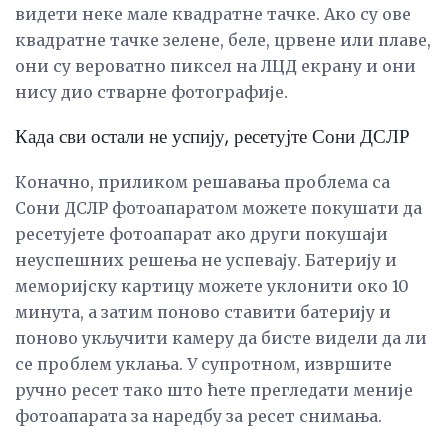
видети неке мале квадратне тачке. Ако су ове
квадратне тачке зелене, беле, црвене или плаве,
они су вероватно пиксел на ЛЦД екрану и они
нису дио стварне фотографије.
Када сви остали не успију, ресетујте Сони ДСЛР
Коначно, приликом решавања проблема са
Сони ДСЛР фотоапаратом можете покушати да
ресетујете фотоапарат ако други покушаји
неуспешних решења не успевају. Батерију и
меморијску картицу можете уклонити око 10
минута, а затим поново ставити батерију и
поново укључити камеру да бисте видели да ли
се проблем уклања. У супротном, извршите
ручно ресет тако што ћете прегледати меније
фотоапарата за наредбу за ресет снимања.