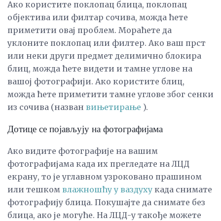
Ако користите поклопац блица, поклопац
објектива или филтар сочива, можда ћете
приметити овај проблем. Мораћете да
уклоните поклопац или филтер. Ако ваш прст
или неки други предмет делимично блокира
блиц, можда ћете видети и тамне углове на
вашој фотографији. Ако користите блиц,
можда ћете приметити тамне углове због сенки
из сочива (назван
вињетирање
).
Дотице се појављују на фотографијама
Ако видите фотографије на вашим
фотографијама када их прегледате на ЛЦД
екрану, то је углавном узроковано прашином
или тешком
влажношћу у ваздуху
када снимате
фотографију блица. Покушајте да снимате без
блица, ако је могуће. На ЛЦД-у такође можете