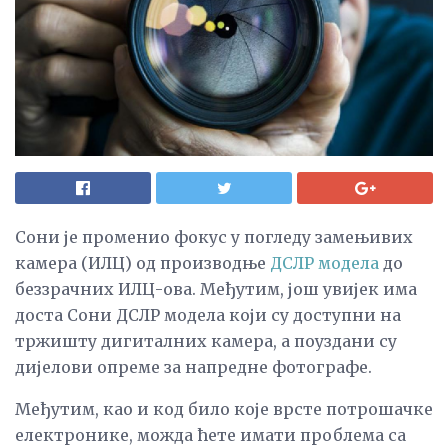
Сони је променио фокус у погледу замењивих
камера (ИЛЦ) од производње
ДСЛР модела
до
беззрачних ИЛЦ-ова. Међутим, још увијек има
доста Сони ДСЛР модела који су доступни на
тржишту дигиталних камера, а поуздани су
дијелови опреме за напредне фотографе.
Међутим, као и код било које врсте потрошачке
електронике, можда ћете имати проблема са