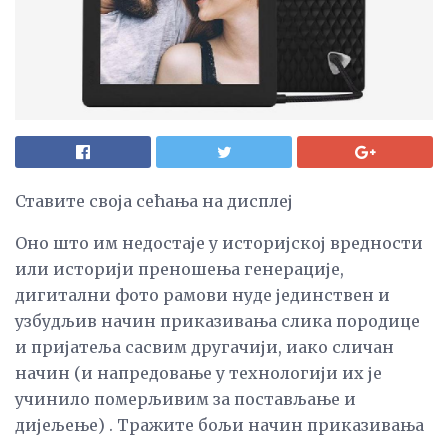
Ставите своја сећања на дисплеј
Оно што им недостаје у историјској вредности
или историји преношења генерације,
дигитални фото рамови нуде јединствен и
узбудљив начин приказивања слика породице
и пријатеља сасвим другачији, иако сличан
начин (и напредовање у технологији их је
учинило померљивим за постављање и
дијељење) . Тражите бољи начин приказивања