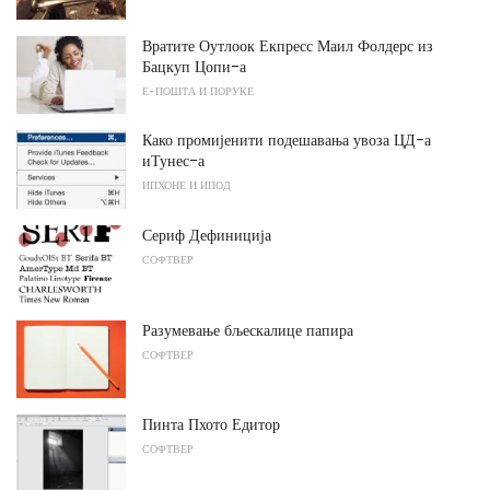
Вратите Оутлоок Екпресс Маил Фолдерс из
Бацкуп Цопи-а
Е-ПОШТА И ПОРУКЕ
Како промијенити подешавања увоза ЦД-а
иТунес-а
ИПХОНЕ И ИПОД
Сериф Дефиниција
СОФТВЕР
Разумевање бљескалице папира
СОФТВЕР
Пинта Пхото Едитор
СОФТВЕР