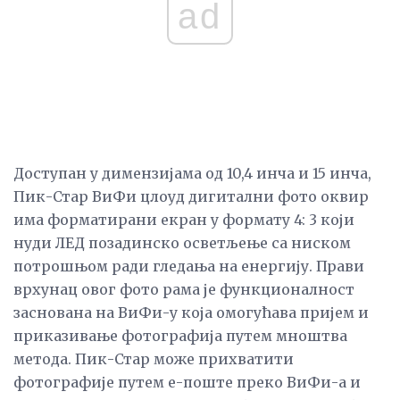
ad
Доступан у димензијама од 10,4 инча и 15 инча,
Пик-Стар ВиФи цлоуд дигитални фото оквир
има форматирани екран у формату 4: 3 који
нуди ЛЕД позадинско осветљење са ниском
потрошњом ради гледања на енергију. Прави
врхунац овог фото рама је функционалност
заснована на ВиФи-у која омогућава пријем и
приказивање фотографија путем мноштва
метода. Пик-Стар може прихватити
фотографије путем е-поште преко ВиФи-а и