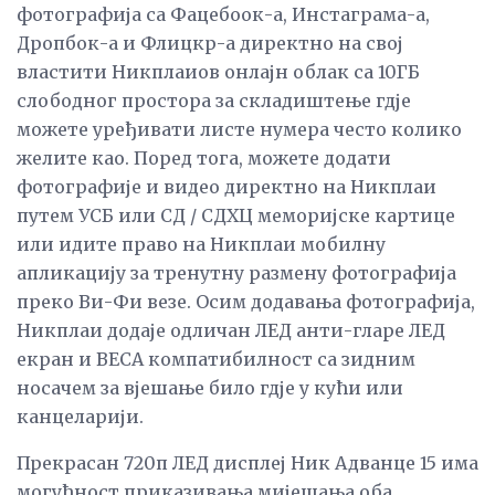
фотографија са Фацебоок-а, Инстаграма-а,
Дропбок-а и Флицкр-а директно на свој
властити Никплаиов онлајн облак са 10ГБ
слободног простора за складиштење гдје
можете уређивати листе нумера често колико
желите као. Поред тога, можете додати
фотографије и видео директно на Никплаи
путем УСБ или СД / СДХЦ меморијске картице
или идите право на Никплаи мобилну
апликацију за тренутну размену фотографија
преко Ви-Фи везе. Осим додавања фотографија,
Никплаи додаје одличан ЛЕД анти-гларе ЛЕД
екран и ВЕСА компатибилност са зидним
носачем за вјешање било гдје у кући или
канцеларији.
Прекрасан 720п ЛЕД дисплеј Ник Адванце 15 има
могућност приказивања мијешања оба