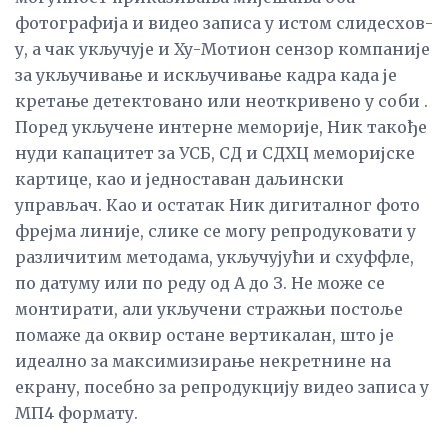
фотографија и видео записа у истом слидесхов-
у, а чак укључује и Ху-Мотион сензор компаније
за укључивање и искључивање кадра када је
кретање детектовано или неоткривено у соби .
Поред укључене интерне меморије, Ник такође
нуди капацитет за УСБ, СД и СДХЦ меморијске
картице, као и једноставан даљински
управљач. Као и остатак Ник дигиталног фото
фрејма линије, слике се могу репродуковати у
различитим методама, укључујући и схуффле,
по датуму или по реду од А до З. Не може се
монтирати, али укључени стражњи постоље
помаже да оквир остане вертикалан, што је
идеално за максимизирање некретнине на
екрану, посебно за репродукцију видео записа у
МП4 формату.