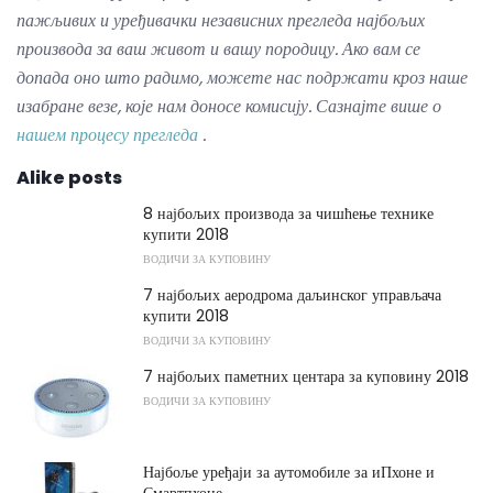
пажљивих и уређивачки независних прегледа најбољих
производа за ваш живот и вашу породицу.
Ако вам се
допада оно што радимо, можете нас подржати кроз наше
изабране везе, које нам доносе комисију.
Сазнајте више о
нашем процесу прегледа
.
Alike posts
8 најбољих производа за чишћење технике
купити 2018
ВОДИЧИ ЗА КУПОВИНУ
7 најбољих аеродрома даљинског управљача
купити 2018
ВОДИЧИ ЗА КУПОВИНУ
7 најбољих паметних центара за куповину 2018
ВОДИЧИ ЗА КУПОВИНУ
Најбоље уређаји за аутомобиле за иПхоне и
Смартпхоне