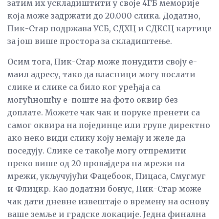
затим их ускладиштити у своје 4ГБ меморије
која може задржати до 20.000 слика. Додатно,
Пик-Стар подржава УСБ, СДХЦ и СДКСЦ картице
за још више простора за складиштење.
Осим тога, Пик-Стар може понудити своју е-
маил адресу, тако да власници могу послати
слике и слике са било ког уређаја са
могућношћу е-поште на фото оквир без
доплате. Можете чак чак и поруке пренети са
самог оквира на појединце или групе директно
ако неко види слику коју немају и желе да
поседују. Слике се такође могу отпремити
преко више од 20 провајдера на мрежи на
мрежи, укључујући Фацебоок, Пицаса, Смугмуг
и Флицкр. Као додатни бонус, Пик-Стар може
чак дати дневне извештаје о времену на основу
ваше земље и градске локације. Једна финална