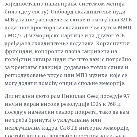
за једноставно навигирање системом менија
било где у свету). Онбоард складиштење нуди
4ГБ укупне расподеле за слике и омогућава 32ГБ
додатног простора за складиштење путем ММЦ
/ МС / СД меморијске картице или другог УСБ
уређаја за складиштење података. Кориснички
фриендли, контролна плоча сакривена на
полеђини оквира нуди све што вам је потребно
за креирање галерија, додавање нових слика и
репродуковање видео или МП3 музике, које се
могу додати помоћу опција спољне меморије.
Дигитални фото рам Никплаи Сеед поседује 9.7-
инчни екран високе резолуције 1024 к 768 и
поседује наменски сензор покрета, тако да вам
не треба бринути о укључивању или
искључивању кадра. Са 8 ГБ интерне меморије,
постоји више од довољно простора за хиљаде