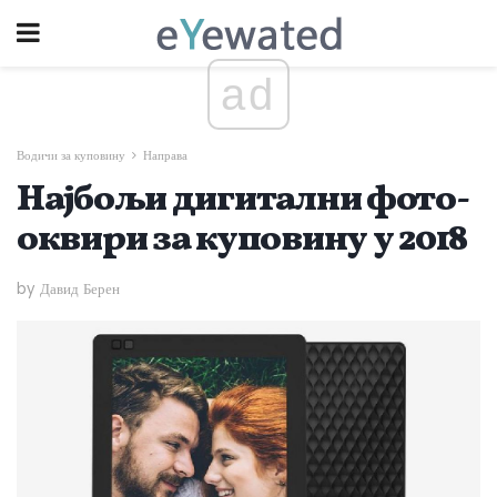
ad
Водичи за куповину
Направа
Најбољи дигитални фото-
оквири за куповину у 2018
by Давид Берен