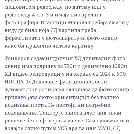
мешовитом редоследу, по датуму или у
редоследу А-то-З и имају низ прелаза
фотографија. Власници Мацова требају имати у
виду да било која СД картица треба
форматирати у фотоапарату за фото оквир
како би правилно читала картицу.
Тенкеров седаминдрични ХД дигитални фото
оквир има подршку за 720п и делимично 1080п
ХД видео репродукцију на екрану од 1024 к 600
ИПС (16: 9). Додавање функционалности
аутоматског ротирања олакшава да фото оквир
прилагођава фото-оријентацији без толико
подизања прста. Не постоји ни потребно
подешавање. Тенкер је заиста плуг-анд-плаи
решење без софтвера за учење. Само укључите и
додајте слике путем УСБ драјва или ММЦ, СД