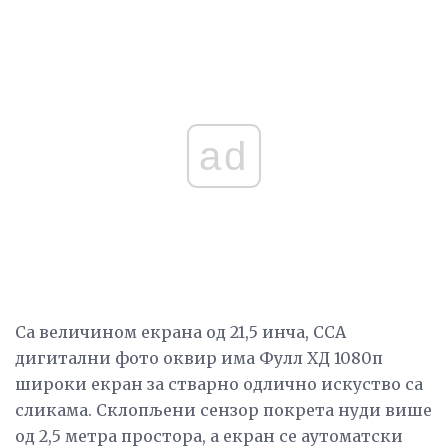
ad
Са величином екрана од 21,5 инча, ССА
дигитални фото оквир има Фулл ХД 1080п
широки екран за стварно одлично искуство са
сликама. Склопљени сензор покрета нуди више
од 2,5 метра простора, а екран се аутоматски