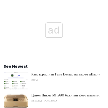
ad
See Newest
Како користити Гаме Центар на вашем иПад-у
ИПАД
Цанон Пикма МП990 бежични фото штампач
ПРЕГЛЕД ПРОИЗВОДА