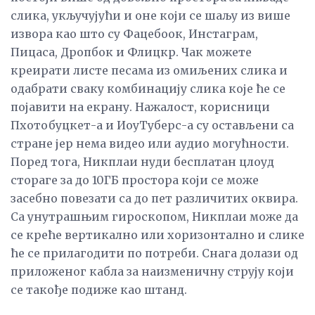
слика, укључујући и оне који се шаљу из више
извора као што су Фацебоок, Инстаграм,
Пицаса, Дропбок и Флицкр. Чак можете
креирати листе песама из омиљених слика и
одабрати сваку комбинацију слика које ће се
појавити на екрану. Нажалост, корисници
Пхотобуцкет-а и ИоуТуберс-а су остављени са
стране јер нема видео или аудио могућности.
Поред тога, Никплаи нуди бесплатан цлоуд
стораге за до 10ГБ простора који се може
засебно повезати са до пет различитих оквира.
Са унутрашњим гироскопом, Никплаи може да
се креће вертикално или хоризонтално и слике
ће се прилагодити по потреби. Снага долази од
приложеног кабла за наизменичну струју који
се такође подиже као штанд.