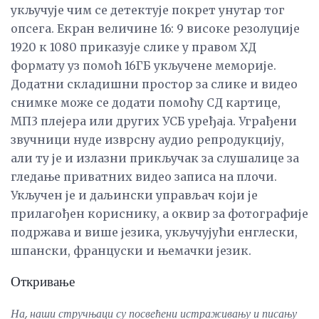
укључује чим се детектује покрет унутар тог
опсега. Екран величине 16: 9 високе резолуције
1920 к 1080 приказује слике у правом ХД
формату уз помоћ 16ГБ укључене меморије.
Додатни складишни простор за слике и видео
снимке може се додати помоћу СД картице,
МП3 плејера или других УСБ уређаја. Уграђени
звучници нуде изврсну аудио репродукцију,
али ту је и излазни прикључак за слушалице за
гледање приватних видео записа на плочи.
Укључен је и даљински управљач који је
прилагођен кориснику, а оквир за фотографије
подржава и више језика, укључујући енглески,
шпански, француски и њемачки језик.
Откривање
На, наши стручњаци су посвећени истраживању и писању