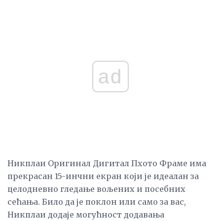
ad
Никплаи Оригинал Дигитал Пхото Фраме има
прекрасан 15-инчни екран који је идеалан за
целодневно гледање вољених и посебних
сећања. Било да је поклон или само за вас,
Никплаи додаје могућност додавања