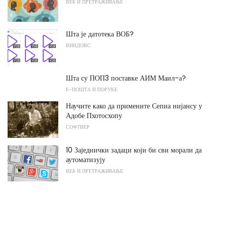
ВЕБ И ПРЕТРАЖИВАЊЕ
Шта је датотека ВОБ?
ВИНДОВС
Шта су ПОП3 поставке АИМ Маил-а?
Е-ПОШТА И ПОРУКЕ
Научите како да примените Сепиа нијансу у
Адобе Пхотосхопу
СОФТВЕР
10 Заједнички задаци који би сви морали да
аутоматизују
ВЕБ И ПРЕТРАЖИВАЊЕ