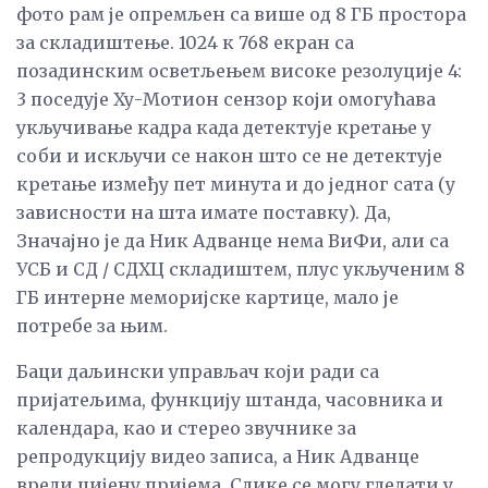
фото рам је опремљен са више од 8 ГБ простора
за складиштење. 1024 к 768 екран са
позадинским осветљењем високе резолуције 4:
3 поседује Ху-Мотион сензор који омогућава
укључивање кадра када детектује кретање у
соби и искључи се након што се не детектује
кретање између пет минута и до једног сата (у
зависности на шта имате поставку). Да,
Значајно је да Ник Адванце нема ВиФи, али са
УСБ и СД / СДХЦ складиштем, плус укљученим 8
ГБ интерне меморијске картице, мало је
потребе за њим.
Баци даљински управљач који ради са
пријатељима, функцију штанда, часовника и
календара, као и стерео звучнике за
репродукцију видео записа, а Ник Адванце
вреди цијену пријема. Слике се могу гледати у