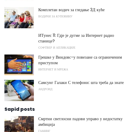
Комплетан водич за гледање 3Д куће
ВОДИЧИ ЗА КУПОВИНУ
ИТунес 11: Гдје је дугме за Интернет радио
станице?
СОФТВЕР И АПЛИКАЦИЈЕ
Грешке у Виндовс-у повезане са ограниченим
приступом
ИНТЕРНЕТ И МРЕЖА
Самсунг Галаки С телефони: шта треба да знате
АНДРОИД
Sapid posts
Смртни светлосни падови управо у недостатку
амбиција
ГАМИНГ