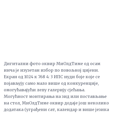
Дигитални фото оквир МиОлдТиме од осам
инча је изузетан избор по повољној цијени.
Екран од 1024 к 768 4: 3 ИПС нуди боје које се
појављују само мало више од конкуренције,
омогућавајући лепу галерију сјећања.
Могућност монтирања на зид или постављање
на стол, МиОлдТиме оквир додаје још неколико
додатака (уграђени сат, календар и више језика