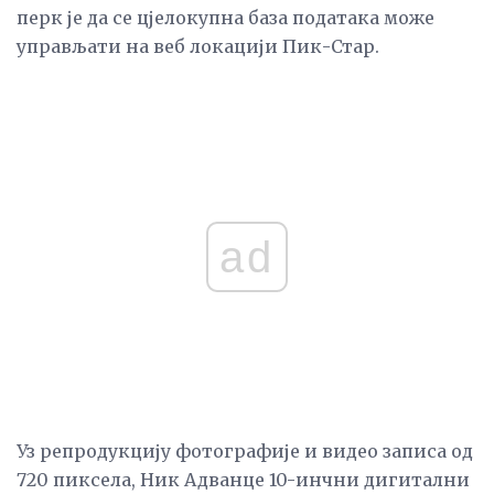
перк је да се цјелокупна база података може
управљати на веб локацији Пик-Стар.
ad
Уз репродукцију фотографије и видео записа од
720 пиксела, Ник Адванце 10-инчни дигитални