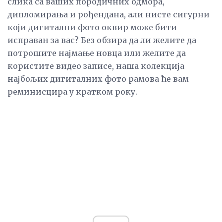
слика са ваших породичних одмора,
дипломирања и рођендана, али нисте сигурни
који дигитални фото оквир може бити
исправан за вас? Без обзира да ли желите да
потрошите најмање новца или желите да
користите видео записе, наша колекција
најбољих дигиталних фото рамова ће вам
реминисцира у кратком року.