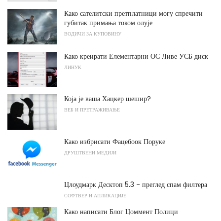
Како сателитски претплатници могу спречити
губитак примања током олује
ВОДИЧИ ЗА КУПОВИНУ
Како креирати Елементарни ОС Ливе УСБ диск
ЛИНУК
Која је ваша Хацкер шешир?
ВЕБ И ПРЕТРАЖИВАЊЕ
Како избрисати Фацебоок Поруке
ДРУШТВЕНИ МЕДИЈИ
Цлоудмарк Десктоп 5.3 - преглед спам филтера
СОФТВЕР И АПЛИКАЦИЈЕ
Како написати Блог Цоммент Полици