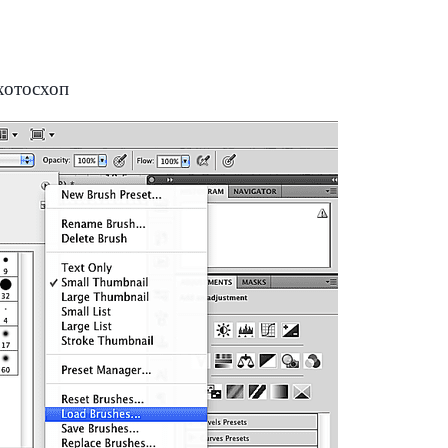
хотосхоп