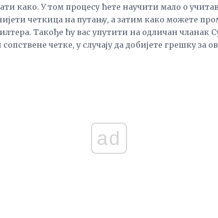
ати како. У том процесу ћете научити мало о учита
нијети четкица на путању, а затим како можете пр
лтера. Такође ћу вас упутити на одличан чланак С
сопствене четке, у случају да добијете грешку за о
ad