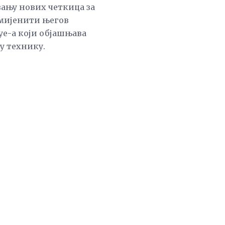
вању нових четкица за
омијенити његов
уе-а који објашњава
ву технику.