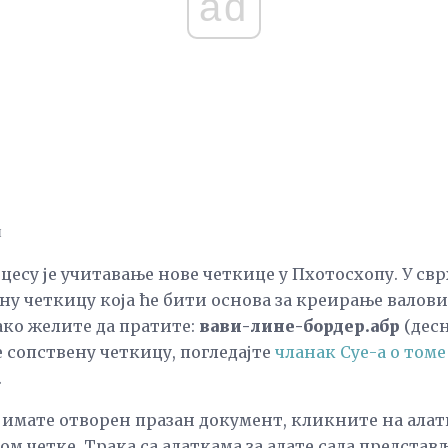
ad
н
цесу је учитавање нове четкице у Пхотосхопу. У свр
ну четкицу која ће бити основа за креирање валов
ако желите да пратите:
вави-лине-бордер.абр
(десн
 сопствену четкицу, погледајте
чланак Суе-а о томе
.
 имате отворен празан документ, кликните на алат
ом четке. Трака са алаткама за алате сада представ