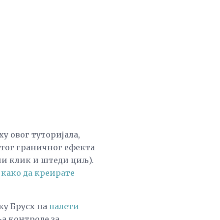
ху овог туторијала,
итог граничног ефекта
и клик и штеди циљ).
 како да креирате
ку Брусх на
палети
ља контроле за