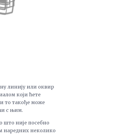
чну линију или оквир
иалом који ћете
ли то такође може
ћи с њим.
о што није посебно
ом наредних неколико