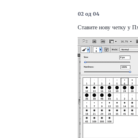
02 од 04
Ставите нову четку у П