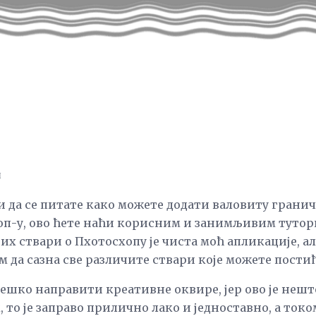
н
и да се питате како можете додати валовиту грани
хоп-у, ово ћете наћи корисним и занимљивим тутор
јних ствари о Пхотосхопу је чиста моћ апликације, а
 да сазна све различите ствари које можете пости
ешко направити креативне оквире, јер ово је нешт
то је заправо прилично лако и једноставно, а ток