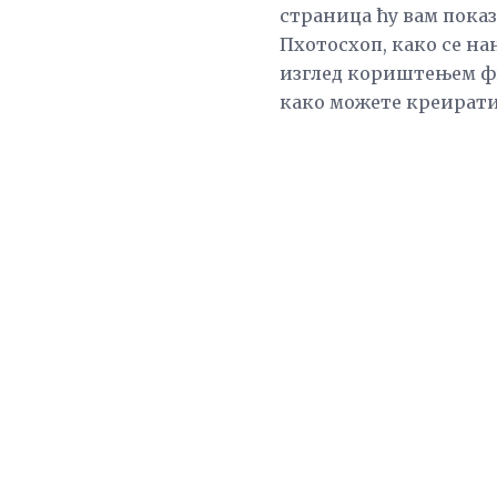
страница ћу вам показ
Пхотосхоп, како се на
изглед кориштењем фи
како можете креирати 