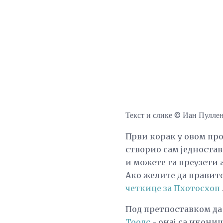
Текст и слике © Иан Пулле
Први корак у овом про
створио сам једностав
и можете га преузети 
Ако желите да правите
четкице за Пхотосхоп
Под претпоставком да
Тоолс
- онај са икониц