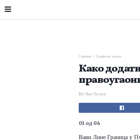
Софтвер
Графички дизајн
Како додати
правоугаони
by Иан Пуллен
01 од 04
Вави Лине Граница у П