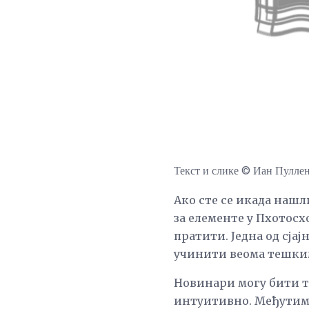
Текст и слике © Иан Пулле
Ако сте се икада нашл
за елементе у Пхотос
пратити. Једна од сја
учинити веома тешким
Новинари могу бити т
интуитивно. Међутим, 