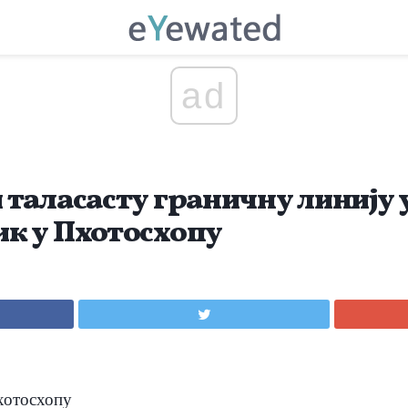
ad
 таласасту граничну линију 
к у Пхотосхопу
хотосхопу