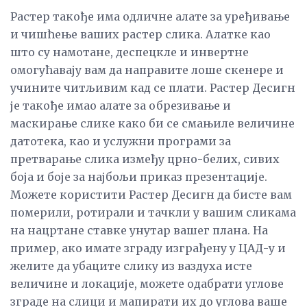
Растер такође има одличне алате за уређивање
и чишћење ваших растер слика. Алатке као
што су намотане, деспецкле и инвертне
омогућавају вам да направите лоше скенере и
учините читљивим кад се плати. Растер Десигн
је такође имао алате за обрезивање и
маскирање слике како би се смањиле величине
датотека, као и услужни програми за
претварање слика између црно-белих, сивих
боја и боје за најбољи приказ презентације.
Можете користити Растер Десигн да бисте вам
померили, ротирали и тачкли у вашим сликама
на нацртане ставке унутар вашег плана. На
пример, ако имате зграду изграђену у ЦАД-у и
желите да убаците слику из ваздуха исте
величине и локације, можете одабрати углове
зграде на слици и мапирати их до углова ваше