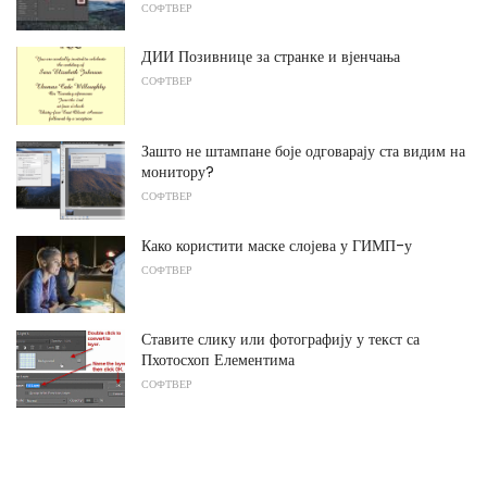
СОФТВЕР
ДИИ Позивнице за странке и вјенчања
СОФТВЕР
Зашто не штампане боје одговарају ста видим на
монитору?
СОФТВЕР
Како користити маске слојева у ГИМП-у
СОФТВЕР
Ставите слику или фотографију у текст са
Пхотосхоп Елементима
СОФТВЕР