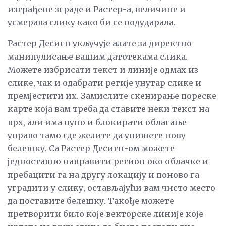
изграђене зграде и Растер-а, величине и
усмерава слику како би се подударала.
Растер Десигн укључује алате за директно
манипулисање вашим датотекама слика.
Можете избрисати текст и линије одмах из
слике, чак и одабрати регије унутар слике и
премјестити их. Замислите скенирање пореске
карте која вам треба да ставите неки текст на
врх, али има пуно и блокирати облагање
управо тамо где желите да упишете нову
белешку. Са Растер Десигн-ом можете
једноставно направити регион око облачке и
пребацити га на другу локацију и поново га
уградити у слику, остављајући вам чисто место
да поставите белешку. Такође можете
претворити било које векторске линије које