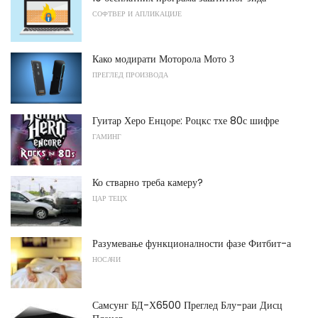
СОФТВЕР И АПЛИКАЦИЈЕ
Како модирати Моторола Мото З
ПРЕГЛЕД ПРОИЗВОДА
Гуитар Херо Енцоре: Роцкс тхе 80с шифре
ГАМИНГ
Ко стварно треба камеру?
ЦАР ТЕЦХ
Разумевање функционалности фазе Фитбит-а
НОСАЧИ
Самсунг БД-Х6500 Преглед Блу-раи Дисц