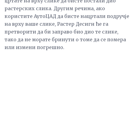
цртате на врху слике да бисте постали дио
растерских слика. Другим речима, ако
користите АутоЦАД да бисте нацртали подручје
на врху ваше слике, Растер Десигн ће га
претворити да би заправо био дио те слике,
тако да не морате бринути о томе да се помера
или измени погрешно.