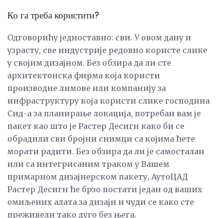
Ко га треба користити?
Одговорићу једноставно: сви. У овом дану и
узрасту, све индустрије редовно користе слике
у својим дизајном. Без обзира да ли сте
архитектонска фирма која користи
производне лимове или компанију за
инфраструктуру која користи слике господина
Сид-а за планирање локација, потребан вам је
пакет као што је Растер Десигн како би се
обрадили сви бројни снимци са којима ћете
морати радити. Без обзира да ли је самосталан
или са интегрисаним траком у Вашем
примарном дизајнерском пакету, АутоЦАД
Растер Десигн ће брзо постати један од ваших
омиљених алата за дизајн и чуди се како сте
преживели тако дуго без њега.