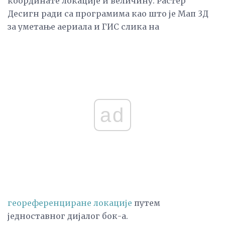
координате локације и величину. Растер
Десигн ради са програмима као што је Мап 3Д
за уметање аериала и ГИС слика на
ad
геореференциране локације
путем
једноставног дијалог бок-а.