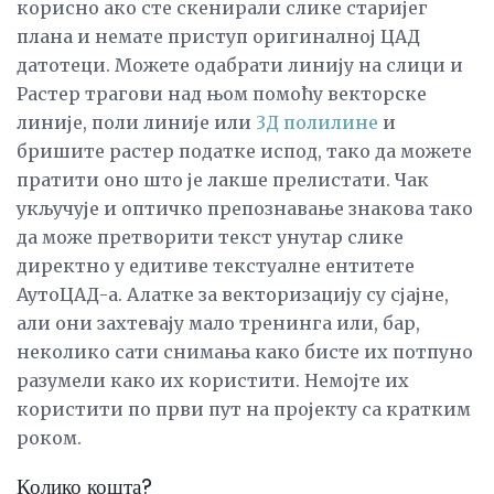
корисно ако сте скенирали слике старијег
плана и немате приступ оригиналној ЦАД
датотеци. Можете одабрати линију на слици и
Растер трагови над њом помоћу векторске
линије, поли линије или
3Д полилине
и
бришите растер податке испод, тако да можете
пратити оно што је лакше прелистати. Чак
укључује и оптичко препознавање знакова тако
да може претворити текст унутар слике
директно у едитиве текстуалне ентитете
АутоЦАД-а. Алатке за векторизацију су сјајне,
али они захтевају мало тренинга или, бар,
неколико сати снимања како бисте их потпуно
разумели како их користити. Немојте их
користити по први пут на пројекту са кратким
роком.
Колико кошта?