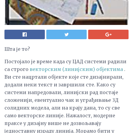
Шта је то?
Постојало је време када су ЦАД системи радили
са строго
векторским (линијским) објектима
.
Ви сте нацртали објекте које сте дизајнирали,
додали неки текст и завршили сте. Како су
системи напредовали, линијски рад постаје
сложенији, евентуално чак и уграђивање 3Д
солидних модела, али на крају дана, то су све
само векторске линије. Нажалост, модерне
праксе у дизајну више не дозвољавају
једноставну израду линија. Морамо бити у