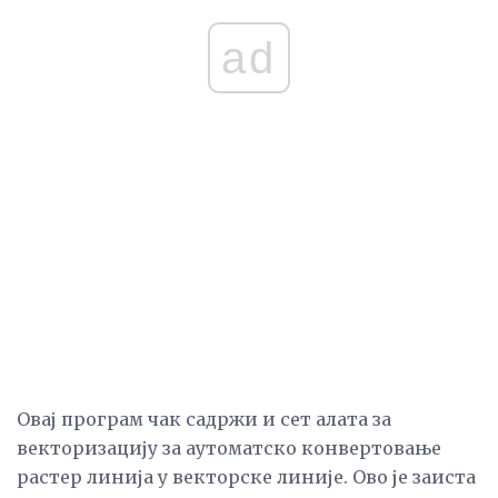
ad
Овај програм чак садржи и сет алата за
векторизацију за аутоматско конвертовање
растер линија у векторске линије. Ово је заиста