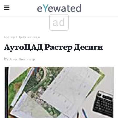
ad
Софтвер
Графички дизајн
АутоЦАД Растер Десигн
by Јамес Цоппингер