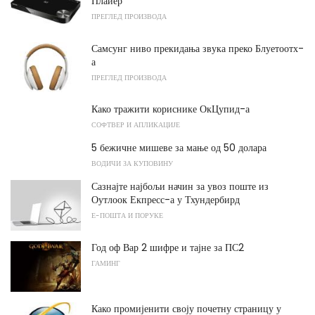
Плаиер
ПРЕГЛЕД ПРОИЗВОДА
Самсунг ниво прекидања звука преко Блуетоотх-
а
ПРЕГЛЕД ПРОИЗВОДА
Како тражити кориснике ОкЦупид-а
СОФТВЕР И АПЛИКАЦИЈЕ
5 бежичне мишеве за мање од 50 долара
ВОДИЧИ ЗА КУПОВИНУ
Сазнајте најбољи начин за увоз поште из
Оутлоок Екпресс-а у Тхундербирд
Е-ПОШТА И ПОРУКЕ
Год оф Вар 2 шифре и тајне за ПС2
ГАМИНГ
Како промијенити своју почетну страницу у