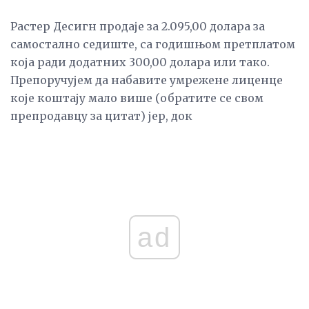
Растер Десигн продаје за 2.095,00 долара за
самостално седиште, са годишњом претплатом
која ради додатних 300,00 долара или тако.
Препоручујем да набавите умрежене лиценце
које коштају мало више (обратите се свом
препродавцу за цитат) јер, док
ad