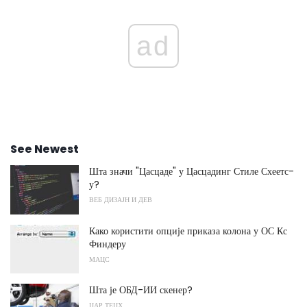
ad
See Newest
Шта значи "Цасцаде" у Цасцадинг Стиле Схеетс-
у?
ВЕБ ДИЗАЈН И ДЕВ
Како користити опције приказа колона у ОС Кс
Финдеру
МАЦС
Шта је ОБД-ИИ скенер?
ЦАР ТЕЦХ