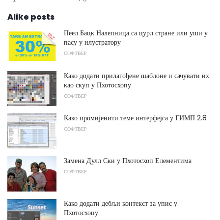
Alike posts
Пеел Бацк Налепница са цурл стране или уши у
пасу у илустратору
СОФТВЕР
Како додати прилагођене шаблоне и сачувати их
као скуп у Пхотосхопу
СОФТВЕР
Како промијенити теме интерфејса у ГИМП 2.8
СОФТВЕР
Замена Дулл Ски у Пхотосхоп Елементима
СОФТВЕР
Како додати дебљи контекст за упис у
Пхотосхопу