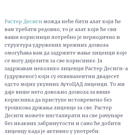
Растер Десигн
можда неће бити алат који ће
вам требати редовно, то је алат који ће сви
ваши корисници потребно је периодично и
структура удружених мрежних дозвола
омогућава вам да задржите мање лиценци које
се могу дијелити за све кориснике. Ја
задржавам неколико лиценци Растер Десигн-а
(удруженог) који су еквивалентни двадесет
одсто мојих укупних АутоЦАД лиценци. То ми
даје више него довољно дозвола за више
корисника да приступе истовремено без
трошкова држања лиценце за све. Растер
Десигн можете инсталирати на све рачунаре
без икаквих забринутости и само ће добити
лиценцу када је активно у употреби.