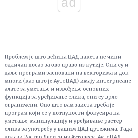
ad
Проблем је што већина ЦАД пакета не чини
одличан посао за ово право из кутије. Они су и
даље програми засновани на векторима и док
многи (као што је АутоЦАД) имају интегрисане
алате за уметање и извођење основних
функција за уређивање слика, они су врло
ограничени. Оно што вам заиста треба је
програм који се у потпуности фокусира на
уметање, манипулацију и уређивање растер
слика за употребу у вашим ЦАД цртежима. Тада
долази Растер Десигн из Аутодеск. АутоЦАД