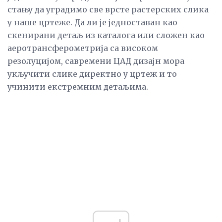
стању да уградимо све врсте растерских слика
у наше цртеже. Да ли је једноставан као
скенирани детаљ из каталога или сложен као
аеротрансферометрија са високом
резолуцијом, савремени ЦАД дизајн мора
укључити слике директно у цртеж и то
учинити екстремним детаљима.