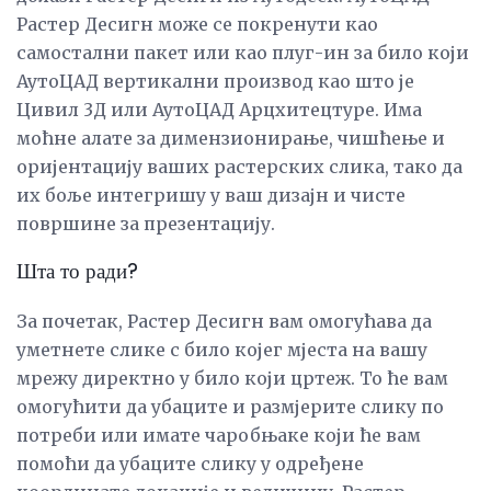
Растер Десигн може се покренути као
самостални пакет или као плуг-ин за било који
АутоЦАД вертикални производ као што је
Цивил 3Д или АутоЦАД Арцхитецтуре. Има
моћне алате за димензионирање, чишћење и
оријентацију ваших растерских слика, тако да
их боље интегришу у ваш дизајн и чисте
површине за презентацију.
Шта то ради?
За почетак, Растер Десигн вам омогућава да
уметнете слике с било којег мјеста на вашу
мрежу директно у било који цртеж. То ће вам
омогућити да убаците и размјерите слику по
потреби или имате чаробњаке који ће вам
помоћи да убаците слику у одређене