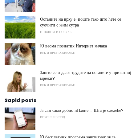
Останите на врху е-поште тако што ћете се
суочити с њим сутра
Е-ПОШТА И ПОРУКЕ
10 веома познатих Интернет мачака
ВЕБ И ПРЕТРАЖИВАЊЕ
Зашто се и даље трудите да останете у приватној
мрежи?
ВЕБ И ПРЕТРАЖИВАЊЕ
Sapid posts
Ја сам само добио иПхоне ... Шта је следеће?
ИПХОНЕ И ИПОД
10 бесплатних програма заштитног зида