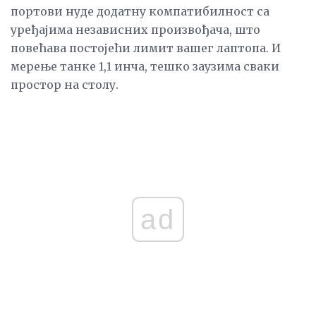
портови нуде додатну компатибилност са
уређајима независних произвођача, што
повећава постојећи лимит вашег лаптопа. И
мерење танке 1,1 инча, тешко заузима сваки
простор на столу.
ad