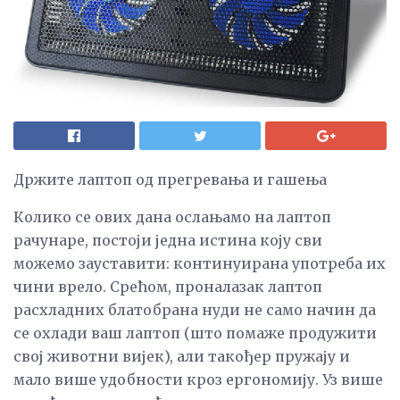
Држите лаптоп од прегревања и гашења
Колико се ових дана ослањамо на лаптоп
рачунаре, постоји једна истина коју сви
можемо зауставити: континуирана употреба их
чини врело. Срећом, проналазак лаптоп
расхладних блатобрана нуди не само начин да
се охлади ваш лаптоп (што помаже продужити
свој животни вијек), али такођер пружају и
мало више удобности кроз ергономију. Уз више