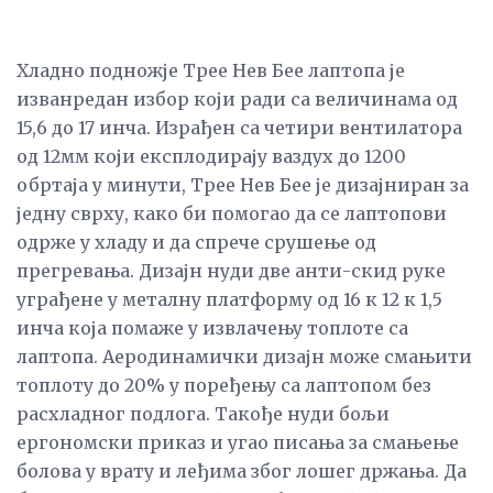
Хладно подножје Трее Нев Бее лаптопа је
изванредан избор који ради са величинама од
15,6 до 17 инча. Израђен са четири вентилатора
од 12мм који експлодирају ваздух до 1200
обртаја у минути, Трее Нев Бее је дизајниран за
једну сврху, како би помогао да се лаптопови
одрже у хладу и да спрече срушење од
прегревања. Дизајн нуди две анти-скид руке
уграђене у металну платформу од 16 к 12 к 1,5
инча која помаже у извлачењу топлоте са
лаптопа. Аеродинамички дизајн може смањити
топлоту до 20% у поређењу са лаптопом без
расхладног подлога. Такође нуди бољи
ергономски приказ и угао писања за смањење
болова у врату и леђима због лошег држања. Да