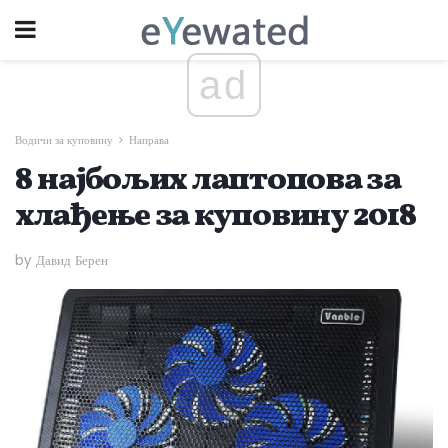
ad
Водичи за куповину
Направа
8 најбољих лаптопова за
хлађење за куповину 2018
by Давид Берен