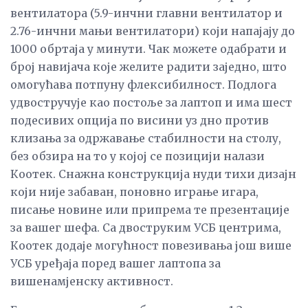
вентилатора (5.9-инчни главни вентилатор и
2.76-инчни мањи вентилатори) који напајају до
1000 обртаја у минути. Чак можете одабрати и
број навијача које желите радити заједно, што
омогућава потпуну флексибилност. Подлога
удвостручује као постоље за лаптоп и има шест
подесивих опција по висини уз дно против
клизања за одржавање стабилности на столу,
без обзира на то у којој се позицији налази
Коотек. Снажна конструкција нуди тихи дизајн
који није забаван, поновно играње игара,
писање новине или припрема те презентације
за вашег шефа. Са двоструким УСБ центрима,
Коотек додаје могућност повезивања још више
УСБ уређаја поред вашег лаптопа за
вишенамјенску активност.