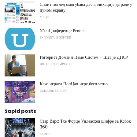
Сплит поглед омогућава две апликације да раде у
пуном екрану
МАЦС
УберЦонференце Ревиев
Е-ПОШТА И ПОРУКЕ
Интернет Домаин Наме Систем - Шта је ДНС?
ИНТЕРНЕТ И МРЕЖА
Како играти ПопЦап игре бесплатно
КОНЗОЛЕ ЗА ИГРУ
Sapid posts
Стар Варс: Тхе Форце Унлеасхед шифре за Ксбок
360
ГАМИНГ