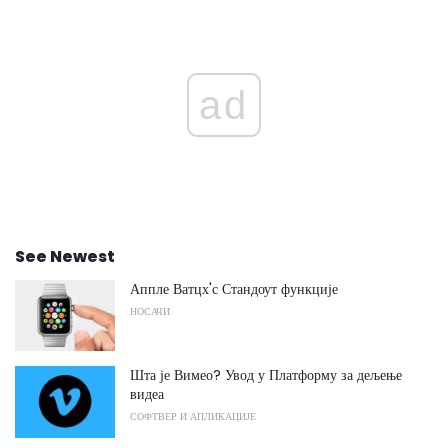
ad
See Newest
Аппле Ватцх'с Стандоут функције
НОСАЧИ
Шта је Вимео? Увод у Платформу за дељење
видеа
СОФТВЕР И АПЛИКАЦИЈЕ