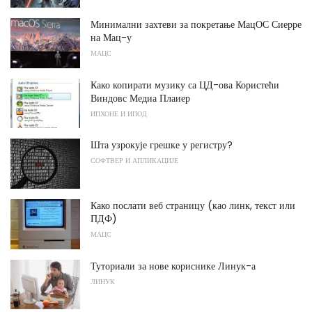
Минимални захтеви за покретање МацОС Сиерре
на Мац-у
МАЦС
Како копирати музику са ЦД-ова Користећи
Виндовс Медиа Плаиер
ИПХОНЕ И ИПОД
Шта узрокује грешке у регистру?
СОФТВЕР И АПЛИКАЦИЈЕ
Како послати веб страницу (као линк, текст или
ПДФ)
МАЦС
Туториали за нове кориснике Линук-а
ЛИНУК