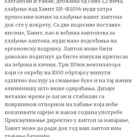
Елегантан и танак, дебљина од само 1,2 инча,
хлађење пад Хавит ХВ-Ф2056 нуди ултра
преносиви начин за хлађење вашег лаптопа
док сте у покрету. Са две подесиве поставке
висине, Хавит, као и већина лаптопова за
хлађење лаптопа, нуди мало подсећања на
ергономску подршку. Лаптоп може бити
довољно подигнут да бисте извукли притисак
на леђима и кичми. Три 110мм вентилатора
који се окрећу на 1000 обртаја у минути
одлично послују за смањење буке и на тај начин
елиминишу што више одвраћања. Дизајн
металне мреже је лаган и стабилан са
површином отпорном на хабање која неће
показивати оцјене и након година употребе.
Прикључивање директно у лаптоп за напајање,
Хавит може да ради док год ваш лаптоп има
трајање батерије.