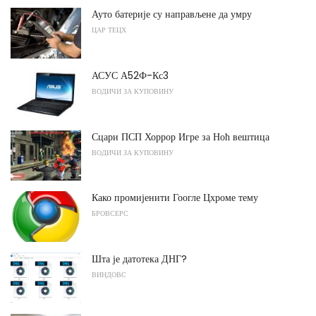
Ауто батерије су направљене да умру
ЦАР ТЕЦХ
АСУС А52Ф-Кс3
ВОДИЧИ ЗА КУПОВИНУ
Сцари ПСП Хоррор Игре за Ноћ вештица
ВОДИЧИ ЗА КУПОВИНУ
Како промијенити Гоогле Цхроме тему
БРОВСЕРС
Шта је датотека ДНГ?
ВИНДОВС