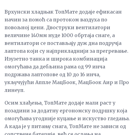
Врхунски хладњак ТопМате додаје ефикасан
начин за помоћ са протоком ваздуха по
повољној цени. Двоструки вентилатори
величине 140мм нуде 1000 обртаја снаге, а
вентилатори се постављају дуж дна подручја
лаптопа који су најприкладнији за прегревање.
Изузетно танка и широка комбинација
омогућава да дебљина рама од 99 инча
подржава лаптопове од 10 до 16 инча,
укључујући Аппле МацБоок, МацБоок Аир и Про
линеуп.
Осим хлађења, ТопМате додаје мали раст у
позадини за додатну ергономску подршку која
омогућава угодније куцање и искуство гледања.
А када је у питању снага, ТопМате не зависи од
сопствене батерије, већ се ослања на