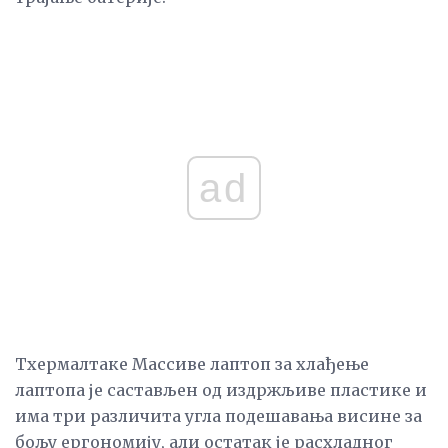
ad
Тхермалтаке Массиве лаптоп за хлађење
лаптопа је састављен од издржљиве пластике и
има три различита угла подешавања висине за
бољу ергономију, али остатак је расхладног