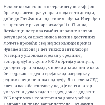
Неколико лаптопова на тржишту постаје још
брже од лаптоп рачунара и када се то догоди,
доћи до ЛотФанци подесиве хлађења. Изграђен
за преносне рачунаре између 11 и 17 инча,
ЛотФанци покрива гамбит играних лаптоп
рачунара и, са шест нивоа висине доступних,
можете пронаћи свој најповољнији приказ.
Чување лаптопа је пет тихих вентилатора
(четири у угловима и један у средини),
генерирајући укупно 1000 обртаја у минути,
док диспергира ваздух преко дна машине како
би задржао ваздух и грејање од изградње у
једном специфичном подручју. Два зелена ЛЕД
светла вас обавештавају када је вентилатор
укључен и дува хладан ваздух, док се додатни
УСБ порт може користити за друге уређаје.
Направљен преко вашег лаптопа, ЛотФанци