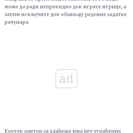
може да ради непрекидно док играте игрице, а
затим искључите док обављају редовне задатке
рачунара.
ad
Коотек лаптоп за хлађење има пет уграђених