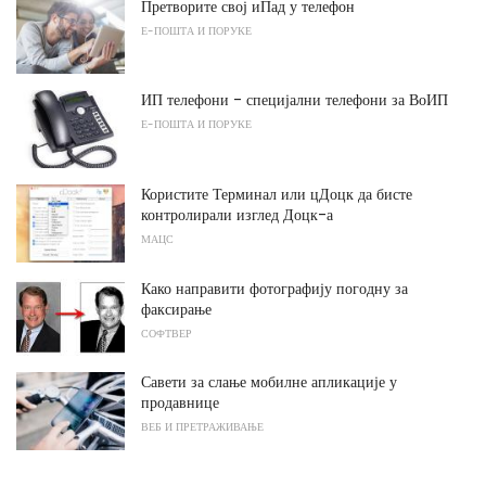
Претворите свој иПад у телефон
Е-ПОШТА И ПОРУКЕ
ИП телефони - специјални телефони за ВоИП
Е-ПОШТА И ПОРУКЕ
Користите Терминал или цДоцк да бисте
контролирали изглед Доцк-а
МАЦС
Како направити фотографију погодну за
факсирање
СОФТВЕР
Савети за слање мобилне апликације у
продавнице
ВЕБ И ПРЕТРАЖИВАЊЕ