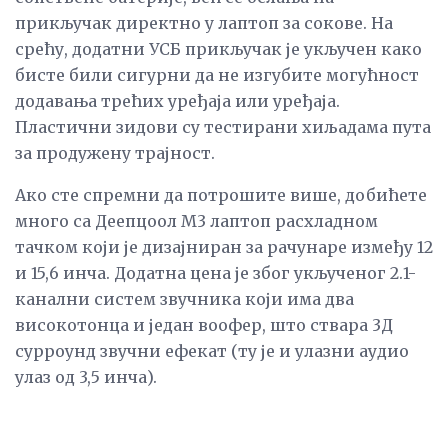
прикључак директно у лаптоп за сокове. На
срећу, додатни УСБ прикључак је укључен како
бисте били сигурни да не изгубите могућност
додавања трећих уређаја или уређаја.
Пластични зидови су тестирани хиљадама пута
за продужену трајност.
Ако сте спремни да потрошите више, добићете
много са Деепцоол М3 лаптоп расхладном
тачком који је дизајниран за рачунаре између 12
и 15,6 инча. Додатна цена је због укљученог 2.1-
канални систем звучника који има два
високотонца и један воофер, што ствара 3Д
сурроунд звучни ефекат (ту је и улазни аудио
улаз од 3,5 инча).