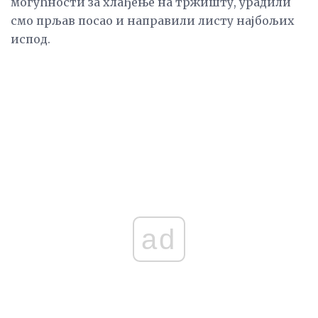
могућности за хлађење на тржишту, урадили
смо прљав посао и направили листу најбољих
испод.
ad