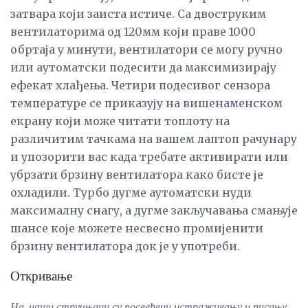
затвара који заиста истиче. Са двоструким
вентилаторима од 120мм који праве 1000
обртаја у минути, вентилатори се могу ручно
или аутоматски подесити да максимизирају
ефекат хлађења. Четири подесивог сензора
температуре се приказују на вишенаменском
екрану који може читати топлоту на
различитим тачкама на вашем лаптоп рачунару
и упозорити вас када требате активирати или
убрзати брзину вентилатора како бисте је
охладили. Турбо дугме аутоматски нуди
максималну снагу, а дугме закључавања смањује
шансе које можете несвесно промијенити
брзину вентилатора док је у употреби.
Откривање
На, наши стручњаци су посвећени истраживању и писању