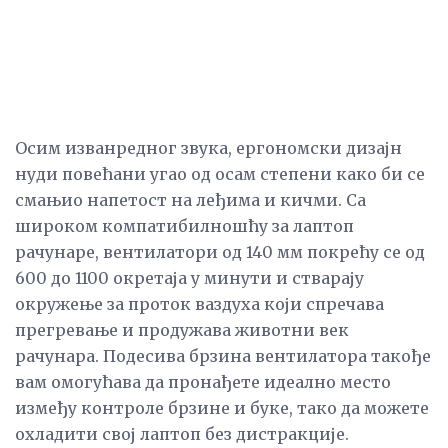
Осим изванредног звука, ергономски дизајн
нуди повећани угао од осам степени како би се
смањио напетост на леђима и кичми. Са
широком компатибилношћу за лаптоп
рачунаре, вентилатори од 140 мм покрећу се од
600 до 1100 окретаја у минути и стварају
окружење за проток ваздуха који спречава
прегревање и продужава животни век
рачунара. Подесива брзина вентилатора такође
вам омогућава да пронађете идеално место
између контроле брзине и буке, тако да можете
охладити свој лаптоп без дистракције.