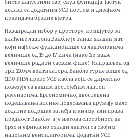
бисте напустили свој скуп функција, јастук
долази са додатним УСБ портом и дизајном
прекидача брзине вјетра.
Изванредан избор у простору, компјутер за
хлађење лаптопа Ванбле је танак хладан мат
који најбоље функционише са лаптоповима
величине од 15 до 17 инча (иако ће мање
величине радити сасвим фине). Направљен од
три 110мм вентилатора, Ванбле гурне више од
1100 РПМ преко УСБ кабла који се директно
повезује са вашим постојећим лаптоп
рачунарима. Ергономично, двостепена
подешавања висине подесавања пружају мало
додатне подршке за леђа и кичму, али права
предност Ванбле-а је његова способност да
брзо и ефикасно охлади лаптоп са својим
напојним вентилаторима. Додатни УСБ