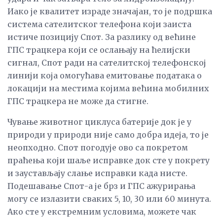
Иако је квалитет израде значајан, то је подршка
система сателитског телефона који заиста
истиче позицију Спот. За разлику од већине
ГПС трацкера који се ослањају на ћелијски
сигнал, Спот ради на сателитској телефонској
линији која омогућава емитовање података о
локацији на местима којима већина мобилних
ГПС трацкера не може да стигне.
Чување животног циклуса батерије док је у
природи у природи није само добра идеја, то је
неопходно. Спот погодује ово са покретом
праћења који шаље исправке док сте у покрету
и заустављају слање исправки када нисте.
Подешавање Спот-а је брз и ГПС ажурирања
могу се излазити сваких 5, 10, 30 или 60 минута.
Ако сте у екстремним условима, можете чак