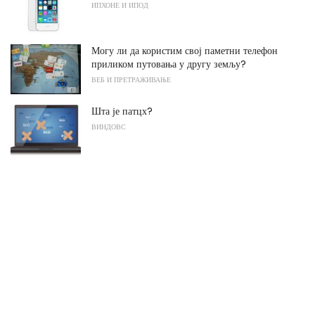
ИПХОНЕ И ИПОД
Могу ли да користим свој паметни телефон
приликом путовања у другу земљу?
ВЕБ И ПРЕТРАЖИВАЊЕ
Шта је патцх?
ВИНДОВС