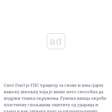
ad
Спот Ген3 је ГПС трацкер за снове и има сјајну
вањску шкољку која је више него способна да
издржи тешка окружења. Гумена ивица окреће
пластичну спољашњу заштиту од удараца и
удара и чак затвара тело за хидроизолацију.