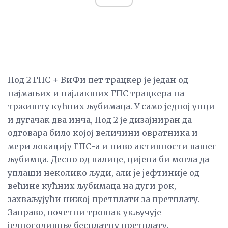
Под 2 ГПС + ВиФи пет трацкер је један од
најмањих и најлакших ГПС трацкера на
тржишту кућних љубимаца. У само једној унци
и дугачак два инча, Под 2 је дизајниран да
одговара било којој величини овратника и
мери локацију ГПС-а и ниво активности вашег
љубимца. Десно од палице, цијена би могла да
уплаши неколико људи, али је јефтиније од
већине кућних љубимаца на дуги рок,
захваљујући нижој претплати за претплату.
Заправо, почетни трошак укључује
једногодишњу бесплатну претплату.