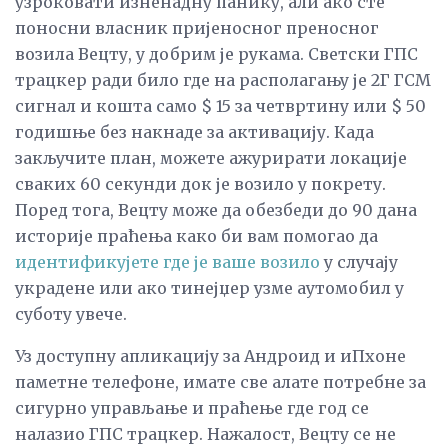
узроковати изненадну панику, али ако сте
поносни власник пријеносног преносног
возила Вецту, у добрим је рукама. Светски ГПС
трацкер ради било где на располагању је 2Г ГСМ
сигнал и кошта само $ 15 за четвртину или $ 50
годишње без накнаде за активацију. Када
закључите план, можете ажурирати локације
сваких 60 секунди док је возило у покрету.
Поред тога, Вецту може да обезбеди до 90 дана
историје праћења како би вам помогао да
идентификујете где је ваше возило
у случају
украдене или ако тинејџер узме аутомобил у
суботу увече.
Уз доступну апликацију за Андроид и иПхоне
паметне телефоне, имате све алате потребне за
сигурно управљање и праћење где год се
налазио ГПС трацкер. Нажалост, Вецту се не