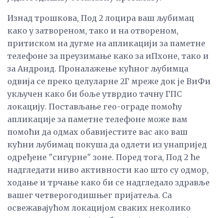
Изнад трошкова, Под 2 лоцира ваш љубимац
како у затвореном, тако и на отвореном,
притиском на дугме на апликацији за паметне
телефоне за преузимање како за иПхоне, тако и
за Андроид. Проналажење кућног љубимца
одвија се преко целуларне 2Г мреже док је ВиФи
укључен како би боље утврдио тачну ГПС
локацију. Постављање гео-ограде помоћу
апликације за паметне телефоне може вам
помоћи да одмах обавијестите вас ако ваш
кућни љубимац покуша да одлети из унапријед
одређене "сигурне" зоне. Поред тога, Под 2 ће
надгледати ниво активности као што су одмор,
ходање и трчање како би се надгледало здравље
вашег четверогодишњег пријатеља. Са
освежавајућом локацијом сваких неколико