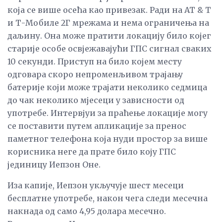
која се више осећа као привезак. Ради на АТ & Т
и Т-Мобиле 2Г мрежама и нема ограничења на
даљину. Она може пратити локацију било којег
старије особе освјежавајући ГПС сигнал сваких
10 секунди. Приступ на било којем месту
одговара скоро непроменљивом трајању
батерије који може трајати неколико седмица
до чак неколико мјесеци у зависности од
употребе. Интервјуи за праћење локације могу
се поставити путем апликације за пренос
паметног телефона која нуди простор за више
корисника неге да прате било коју ГПС
јединицу Иепзон Оне.
Иза капије, Иепзон укључује шест месеци
бесплатне употребе, након чега следи месечна
накнада од само 4,95 долара месечно.