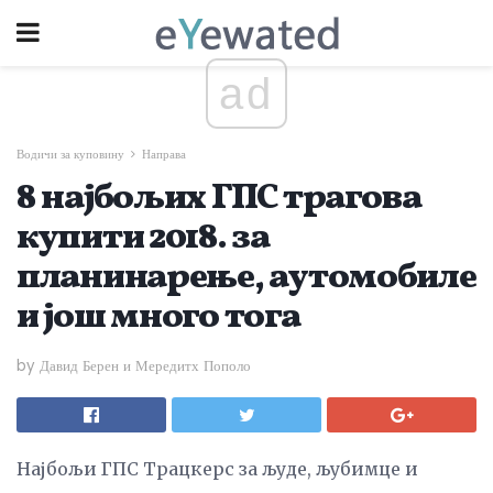
ad
Водичи за куповину
Направа
8 најбољих ГПС трагова
купити 2018. за
планинарење, аутомобиле
и још много тога
by Давид Берен и Мередитх Пополо
Најбољи ГПС Трацкерс за људе, љубимце и