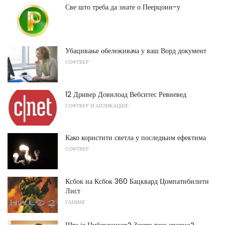
Све што треба да знате о Пеерцоин-у
Убацивање обележивача у ваш Ворд документ
СОФТВЕР
12 Дривер Довнлоад Вебситес Ревиевед
СОФТВЕР И АПЛИКАЦИЈЕ
Како користити светла у последњим ефектима
СОФТВЕР
Ксбок на Ксбок 360 Бацквард Цомпатибилити
Лист
ГАМИНГ
Шта је Циберлоцкер? Зашто тако спорно?