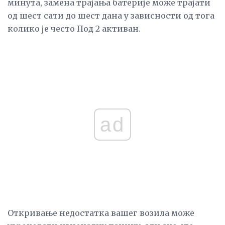
минута, замена трајања батерије може трајати
од шест сати до шест дана у зависности од тога
колико је често Под 2 активан.
ad
Откривање недостатка вашег возила може