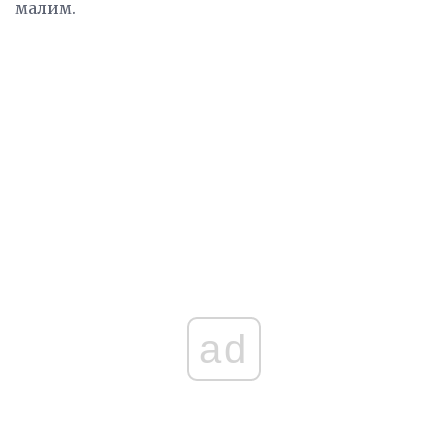
малим.
ad