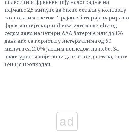
подесити и фреквенцију надоградње на
најмање 2,5 минуте да бисте остали у контакту
са спољним светом. Трајање батерије варира по
фреквенцији коришћења, али може ићи од
седам дана на четири ААА батерије или до 156
дана ако се користи у интервалима од 60
минута са 100% јасним погледом на небо. За
авантуриста који воли да стигне до стаза, Спот
Ген3 је неопходан.
ad