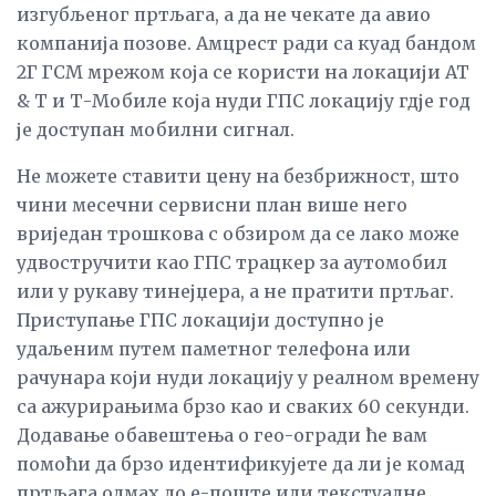
изгубљеног пртљага, а да не чекате да авио
компанија позове. Амцрест ради са куад бандом
2Г ГСМ мрежом која се користи на локацији АТ
& Т и Т-Мобиле која нуди ГПС локацију гдје год
је доступан мобилни сигнал.
Не можете ставити цену на безбрижност, што
чини месечни сервисни план више него
вриједан трошкова с обзиром да се лако може
удвостручити као ГПС трацкер за аутомобил
или у рукаву тинејџера, а не пратити пртљаг.
Приступање ГПС локацији доступно је
удаљеним путем паметног телефона или
рачунара који нуди локацију у реалном времену
са ажурирањима брзо као и сваких 60 секунди.
Додавање обавештења о гео-огради ће вам
помоћи да брзо идентификујете да ли је комад
пртљага одмах до е-поште или текстуалне