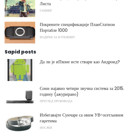
Листа
ГАМИНГ
Покрените спецификације ПлаиСтатион
Портабле 1000
ВОДИЧИ ЗА КУПОВИНУ
Sapid posts
Да ли је иПхоне исте ствари као Андроид?
Сони најавио четири звучна система за 2015.
годину (ажурирано)
ПРЕГЛЕД ПРОИЗВОДА
Избегавајте Сунчаре са овим УВ-осетљивим
гаџетима
НОСАЧИ