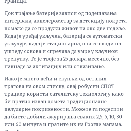
граница.
Док трајање батерије зависи од подешавања
интервала, акцелерометар за детекцију покрета
помаже да се продужи живот на око две недеље.
Када је уређај укључен, батерија се аутоматски
укључује; када је стационарна, она се своди на
уштеду сокова и спречава да умре у кључном
тренутку. То је твоје за 25 долара месечно, без
накнаде за активацију или отказивање.
Иако је много већи и скупљи од осталих
трагова на овом списку, овај робусни СПОТ
трацкер користи сателитску технологију како
би пратио изван домета традиционалне
целуларне покривености. Можете га подесити
да бисте добили ажурирања сваких 2,5, 5, 10, 30
или 60 минута и пратите их на Гоогле мапама.