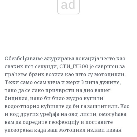
ad
Обезбеђивање ажурирања локација често као
сваких пет секунди, СТИ_ГЛ300 је савршен за
праћење брзих возила као што су мотоцикли.
Тежи само осам унча и мери 3 инча дужине,
тако да се лако причврсти на дно вашег
бицикла, иако би било мудро купити
водоотпорно кућиште да би га заштитили. Као
и код других уређаја на овој листи, омогућава
вам да одредите геофенцију и поставите
упозорења када ваш мотоцикл излази изван