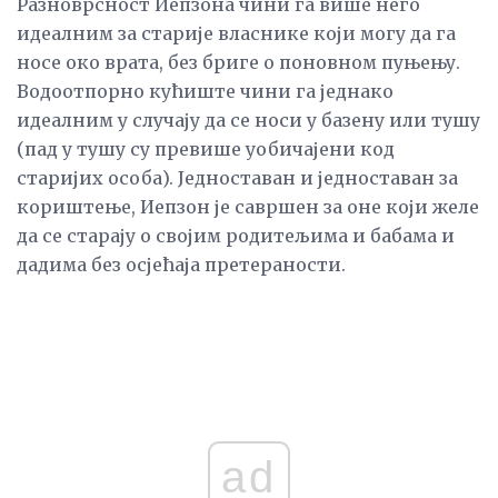
Разноврсност Иепзона чини га више него
идеалним за старије власнике који могу да га
носе око врата, без бриге о поновном пуњењу.
Водоотпорно кућиште чини га једнако
идеалним у случају да се носи у базену или тушу
(пад у тушу су превише уобичајени код
старијих особа). Једноставан и једноставан за
кориштење, Иепзон је савршен за оне који желе
да се старају о својим родитељима и бабама и
дадима без осјећаја претераности.
ad