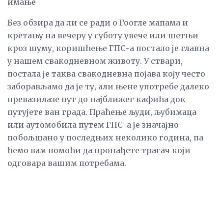
имање
Без обзира да ли се ради о Гоогле мапама и
кретању на вечеру у суботу увече или шетњи
кроз шуму, коришћење ГПС-а постало је главна
у нашем свакодневном животу. У ствари,
постала је таква свакодневна појава коју често
заборављамо да је ту, али њене употребе далеко
превазилазе пут до најближег кафића док
путујете ван града. Праћење људи, љубимаца
или аутомобила путем ГПС-а је значајно
побољшано у последњих неколико година, па
ћемо вам помоћи да пронађете трагач који
одговара вашим потребама.