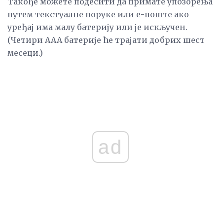
Такође можете подесити да примате упозорења
путем текстуалне поруке или е-поште ако
уређај има малу батерију или је искључен.
(Четири ААА батерије ће трајати добрих шест
месеци.)
ad