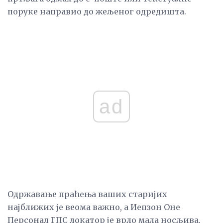
поруке направио до жељеног одредишта.
ad
Одржавање праћења ваших старијих
најближих је веома важно, а Иепзон Оне
Персонал ГПС локатор је врло мала носљива,