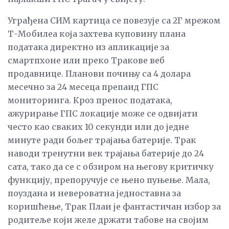
Уграђена СИМ картица се повезује са 2Г мрежом
Т-Мобилеа која захтева куповину плана
података директно из апликације за
смартпхоне или преко Тракове веб
продавнице. Планови почињу са 4 долара
месечно за 24 месеца препаид ГПС
мониторинга. Кроз пренос података,
ажурирање ГПС локације може се одвијати
често као сваких 10 секунди или до једне
минуте ради бољег трајања батерије. Трак
наводи тренутни век трајања батерије до 24
сата, тако да се с обзиром на његову критичку
функцију, препоручује се њено пуњење. Мала,
поуздана и невероватна једноставна за
коришћење, Трак Плаи је фантастичан избор за
родитеље који желе држати табове на својим