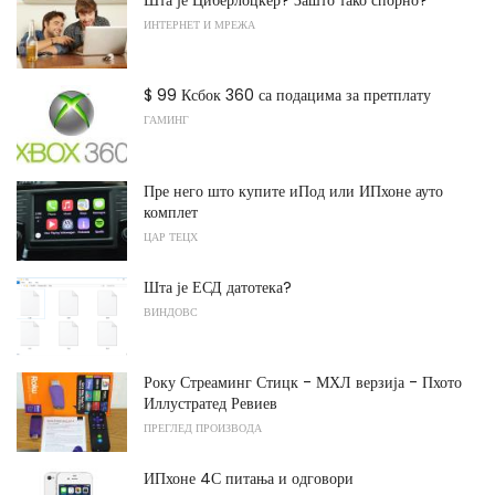
ИНТЕРНЕТ И МРЕЖА
$ 99 Ксбок 360 са подацима за претплату
ГАМИНГ
Пре него што купите иПод или ИПхоне ауто
комплет
ЦАР ТЕЦХ
Шта је ЕСД датотека?
ВИНДОВС
Року Стреаминг Стицк - МХЛ верзија - Пхото
Иллустратед Ревиев
ПРЕГЛЕД ПРОИЗВОДА
ИПхоне 4С питања и одговори