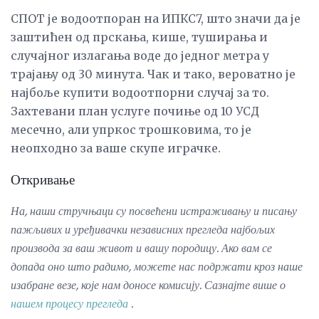
СПОТ је водоотпоран на ИПКС7, што значи да је
заштићен од прскања, кише, туширања и
случајног излагања воде до једног метра у
трајању од 30 минута. Чак и тако, вероватно је
најбоље купити водоотпорни случај за то.
Захтевани план услуге почиње од 10 УСД
месечно, али упркос трошковима, то је
неопходно за ваше скупе играчке.
Откривање
На, наши стручњаци су посвећени истраживању и писању
пажљивих и уређивачки независних прегледа најбољих
производа за ваш живот и вашу породицу.
Ако вам се
допада оно што радимо, можете нас подржати кроз наше
изабране везе, које нам доносе комисију.
Сазнајте више о
нашем процесу прегледа
.