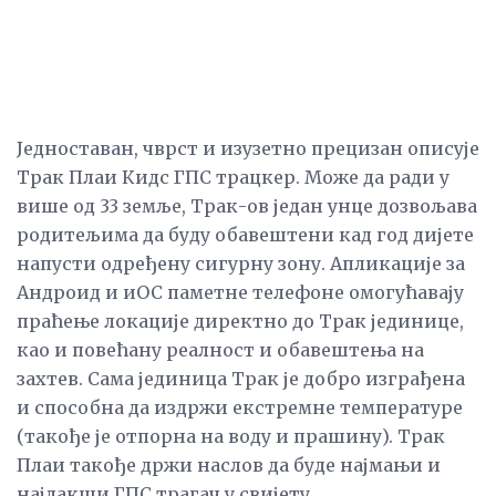
Једноставан, чврст и изузетно прецизан описује
Трак Плаи Кидс ГПС трацкер. Може да ради у
више од 33 земље, Трак-ов један унце дозвољава
родитељима да буду обавештени кад год дијете
напусти одређену сигурну зону. Апликације за
Андроид и иОС паметне телефоне омогућавају
праћење локације директно до Трак јединице,
као и повећану реалност и обавештења на
захтев. Сама јединица Трак је добро изграђена
и способна да издржи екстремне температуре
(такође је отпорна на воду и прашину). Трак
Плаи такође држи наслов да буде најмањи и
најлакши ГПС трагач у свијету.