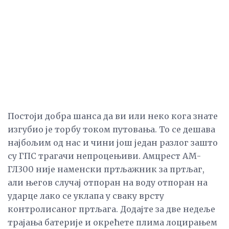
Постоји добра шанса да ви или неко кога знате
изгубио је торбу током путовања. То се дешава
најбољим од нас и чини још један разлог зашто
су ГПС трагачи непроцењиви. Амцрест АМ-
ГЛ300 није наменски пртљажник за пртљаг,
али његов случај отпоран на воду отпоран на
ударце лако се уклапа у сваку врсту
контролисаног пртљага. Додајте за две недеље
трајања батерије и окрећете плима лоцирањем