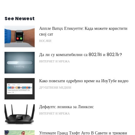
See Newest
Аппле Ватцх Етикуетте: Када можете користити
свој сат
НОСАЧИ
Да ли су компатибилни са 802.11б и 802.11г?
ИНТЕРНЕТ И МРЕЖА
Како повезати одређено време на ИоуТубе видео
ДРУШТВЕНИ МЕДИЈИ
Дефаултс лозинка за Линксис
ИНТЕРНЕТ И МРЕЖА
Ултимате Гранд Тхефт Ауто В Савети и трикови