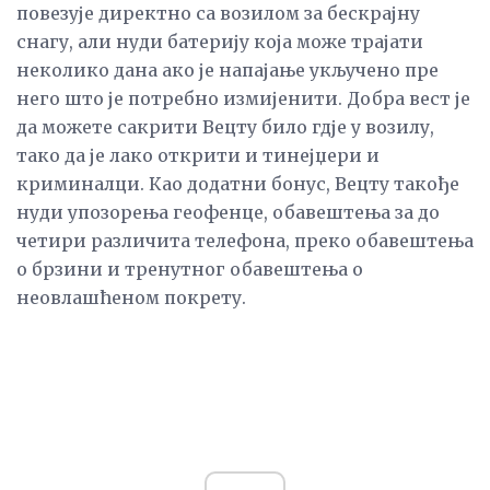
повезује директно са возилом за бескрајну
снагу, али нуди батерију која може трајати
неколико дана ако је напајање укључено пре
него што је потребно измијенити. Добра вест је
да можете сакрити Вецту било гдје у возилу,
тако да је лако открити и тинејџери и
криминалци. Као додатни бонус, Вецту такође
нуди упозорења геофенце, обавештења за до
четири различита телефона, преко обавештења
о брзини и тренутног обавештења о
неовлашћеном покрету.