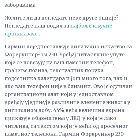
заборавима.
Желите ли да погледате неке друге опције?
Погледајте наш водич за
најбоље кључне
проналазаче
.
Гармин поједностављује дигитално искуство са
Фореруннер-ом 230. Уређај чита звучне упуте
које се повезују на ваш паметни телефон,
праћење позива, текстуалних порука,
подсетника календара и још много тога, чак и
ако ваш телефон није у близини. Ово је одличан
организациони алат који у једноставном
уређају уједињује различите елементе живота у
дигиталном добу. 44% већа величина екрана
приказује обавештења у ЛЕД-у која је лако
читљива, са текстом који је већи од просечног
паметног телефона. Гармин Фореруннер 230