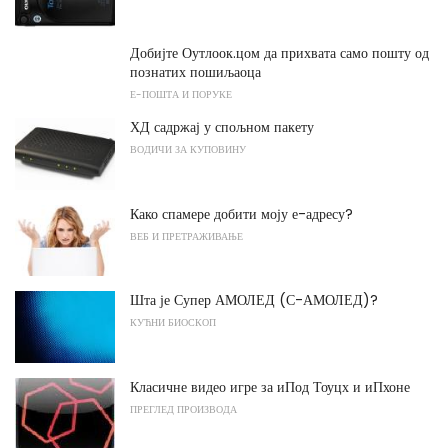
Добијте Оутлоок.цом да прихвата само пошту од
познатих пошиљаоца
Е-ПОШТА И ПОРУКЕ
ХД садржај у спољном пакету
ВОДИЧИ ЗА КУПОВИНУ
Како спамере добити моју е-адресу?
ВЕБ И ПРЕТРАЖИВАЊЕ
Шта је Супер АМОЛЕД (С-АМОЛЕД)?
КУЋНИ БИОСКОП
Класичне видео игре за иПод Тоуцх и иПхоне
ПРЕГЛЕД ПРОИЗВОДА