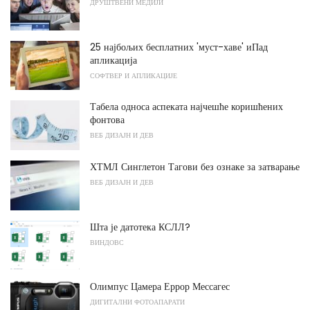
ДРУШТВЕНИ МЕДИЈИ
25 најбољих бесплатних 'муст-хаве' иПад
апликација
СОФТВЕР И АПЛИКАЦИЈЕ
Табела односа аспеката најчешће коришћених
фонтова
ВЕБ ДИЗАЈН И ДЕВ
ХТМЛ Синглетон Тагови без ознаке за затварање
ВЕБ ДИЗАЈН И ДЕВ
Шта је датотека КСЛЛ?
ВИНДОВС
Олимпус Цамера Еррор Мессагес
ДИГИТАЛНИ ФОТОАПАРАТИ