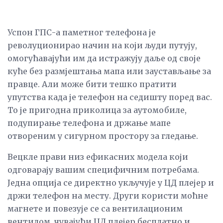
Успон ГПС-а паметног телефона је
револуционирао начин на који људи путују,
омогућавајући им да истражују даље од своје
куће без размјештања мапа или заустављање за
правце. Али може бити тешко пратити
упутства када је телефон на седишту поред вас.
То је пригодна приколица за аутомобиле,
подупирање телефона и држање мапе
отвореним у сигурном простору за гледање.
Вецкле прави низ ефикасних модела који
одговарају вашим специфичним потребама.
Једна опција се директно укључује у ЦД плејер и
држи телефон на месту. Други користи моћне
магнете и повезује се са вентилационим
вентилом, чувајући ЦД плејер бесплатно и