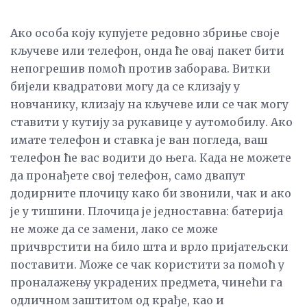
Ако особа коју купујете редовно збриње своје
кључеве или телефон, онда ће овај пакет бити
непогрешив помоћ против заборава. Витки
бијели квадратови могу да се клизају у
новчанику, клизају на кључеве или се чак могу
ставити у кутију за рукавице у аутомобилу. Ако
имате телефон и ставка је ван погледа, ваш
телефон ће вас водити до њега. Када не можете
да пронађете свој телефон, само двапут
додирните плочицу како би звонили, чак и ако
је у тишини. Плочица је једноставна: батерија
не може да се замени, лако се може
причврстити на било шта и врло пријатељски
поставити. Може се чак користити за помоћ у
проналажењу украдених предмета, чинећи га
одличном заштитом од крађе, као и