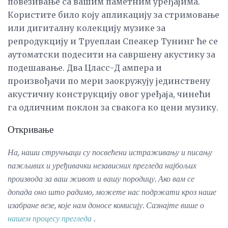
повезивање са вашим паметним уређајима.
Користите било коју апликацију за стримовање
или дигиталну колекцију музике за
репродукцију и Труеплаи Спеакер Тунинг ће се
аутоматски подесити на савршену акустику за
подешавање. Два Цласс-Д ампера и
произвођачи по мери заокружују јединствену
акустичну конструкцију овог уређаја, чинећи
га одличним поклон за свакога ко цени музику.
Откривање
На, наши стручњаци су посвећени истраживању и писању
пажљивих и уређивачки независних прегледа најбољих
производа за ваш живот и вашу породицу.
Ако вам се
допада оно што радимо, можете нас подржати кроз наше
изабране везе, које нам доносе комисију.
Сазнајте више о
нашем процесу прегледа
.