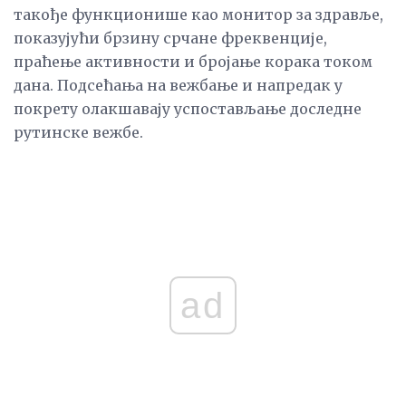
такође функционише као монитор за здравље,
показујући брзину срчане фреквенције,
праћење активности и бројање корака током
дана. Подсећања на вежбање и напредак у
покрету олакшавају успостављање доследне
рутинске вежбе.
ad