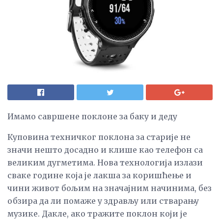
Имамо савршене поклоне за баку и деду
Куповина техничког поклона за старије не
значи нешто досадно и клише као телефон са
великим дугметима. Нова технологија излази
сваке године која је лакша за коришћење и
чини живот бољим на значајним начинима, без
обзира да ли помаже у здрављу или стварању
музике. Дакле, ако тражите поклон који је