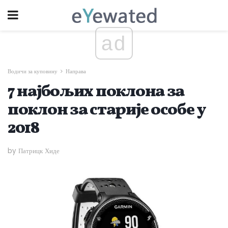
ad
Водичи за куповину
Направа
7 најбољих поклона за
поклон за старије особе у
2018
by Патрицк Хиде