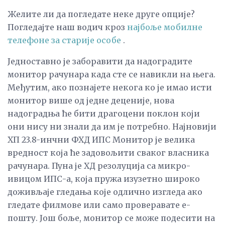
Желите ли да погледате неке друге опције?
Погледајте наш водич кроз
најбоље мобилне
телефоне за старије особе
.
Једноставно је заборавити да надоградите
монитор рачунара када сте се навикли на њега.
Међутим, ако познајете некога ко је имао исти
монитор више од једне деценије, нова
надоградња ће бити драгоцени поклон који
они нису ни знали да им је потребно. Најновији
ХП 23.8-инчни ФХД ИПС Монитор је велика
вредност која ће задовољити сваког власника
рачунара. Пуна је ХД резолуција са микро-
ивицом ИПС-а, која пружа изузетно широко
доживљаје гледања које одлично изгледа ако
гледате филмове или само проверавате е-
пошту. Још боље, монитор се може подесити на