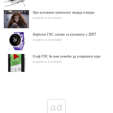
Пре куповине преносног медија плејера
ВОДИЧИ ЗА КУПОВИНУ
Најбољи ГПС сатови за куповину у 2017
ВОДИЧИ ЗА КУПОВИНУ
Голф ГПС ће вам помоћи да усавршите курс
ВОДИЧИ ЗА КУПОВИНУ
ad