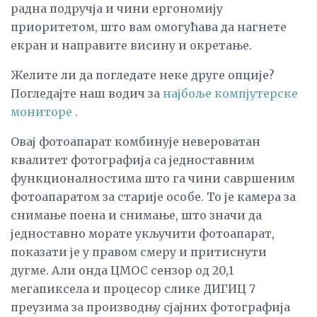
радна подручја и чини ергономију
приоритетом, што вам омогућава да нагнете
екран и направите висину и окретање.
Желите ли да погледате неке друге опције?
Погледајте наш водич за
најбоље компјутерске
мониторе
.
Овај фотоапарат комбинује невероватан
квалитет фотографија са једноставним
функционалностима што га чини савршеним
фотоапаратом за старије особе. То је камера за
снимање поена и снимање, што значи да
једноставно морате укључити фотоапарат,
показати је у правом смеру и притиснути
дугме. Али онда ЦМОС сензор од 20,1
мегапиксела и процесор слике ДИГИЦ 7
преузима за производњу сјајних фотографија