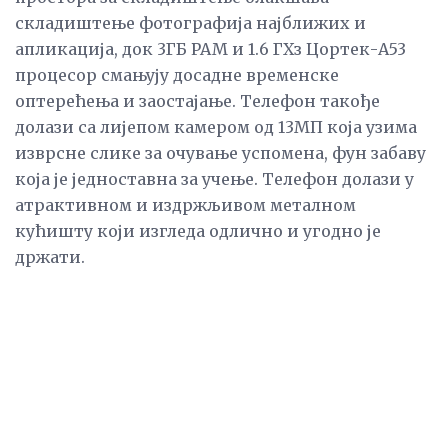
складиштење фотографија најближих и
апликација, док 3ГБ РАМ и 1.6 ГХз Цортек-А53
процесор смањују досадне временске
оптерећења и заостајање. Телефон такође
долази са лијепом камером од 13МП која узима
изврсне слике за очување успомена, фун забаву
која је једноставна за учење. Телефон долази у
атрактивном и издржљивом металном
кућишту који изгледа одлично и угодно је
држати.