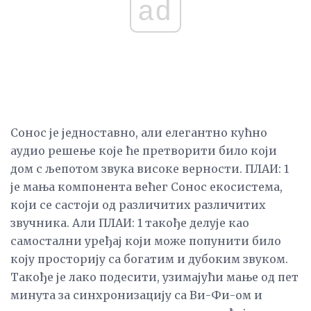
ad
Сонос је једноставно, али елегантно кућно
аудио решење које ће претворити било који
дом с љепотом звука високе верности. ПЛАИ: 1
је мања компонента већег Сонос екосистема,
који се састоји од различитих различитих
звучника. Али ПЛАИ: 1 такође делује као
самостални уређај који може попунити било
коју просторију са богатим и дубоким звуком.
Такође је лако подесити, узимајући мање од пет
минута за синхронизацију са Ви-Фи-ом и