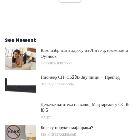
See Newest
Како избрисати адресу из Листе аутокомплета
Оутлоок
Е-ПОШТА И ПОРУКЕ
Пионеер СП-СБ23В Звучници - Преглед
ПРЕГЛЕД ПРОИЗВОДА
Дељење датотека на вашој Мац мрежи у ОС Кс
10.5
МАЦС
Које су поруке емајлирања?
ВЕБ И ПРЕТРАЖИВАЊЕ