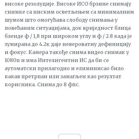
високе резолуције. Високе ИСО брзине снимају
снимке са ниским осветљењем са минималним
шумом што омогућава слободу снимања у
повећаним ситуацијама, док вриједност блица
бленде ф / 1,8 при широком углу и ф / 2.8 када је
зумирана до 4.2к даје невероватну дефиницију
и фокус. Камера такође снима видео снимак у
1080п и има Интелигентни ИС да би се
аутоматски прилагодио и елиминисао било
какав претрпан или замагљен као резултат
корисника. Снима до 8 фпс.