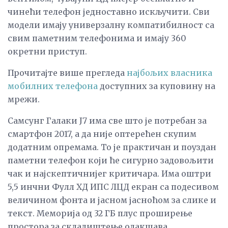
чинећи телефон једноставно искључити. Сви
модели имају универзалну компатибилност са
свим паметним телефонима и имају 360
окретни приступ.
Прочитајте више прегледа
најбољих власника
мобилних телефона
доступних за куповину на
мрежи.
Самсунг Галаки Ј7 има све што је потребан за
смартфон 2017, а да није оптерећен скупим
додатним опремама. То је практичан и поуздан
паметни телефон који ће сигурно задовољити
чак и најскептичнијег критичара. Има оштри
5,5 инчни Фулл ХД ИПС ЛЦД екран са подесивом
величином фонта и јасном јасноћом за слике и
текст. Меморија од 32 ГБ плус проширење
простора за складиштење олакшава