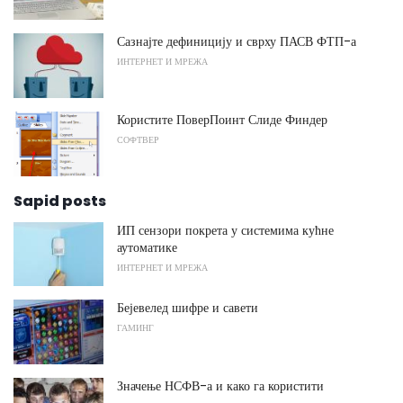
Сазнајте дефиницију и сврху ПАСВ ФТП-а
ИНТЕРНЕТ И МРЕЖА
Користите ПоверПоинт Слиде Финдер
СОФТВЕР
Sapid posts
ИП сензори покрета у системима кућне
аутоматике
ИНТЕРНЕТ И МРЕЖА
Бејевелед шифре и савети
ГАМИНГ
Значење НСФВ-а и како га користити