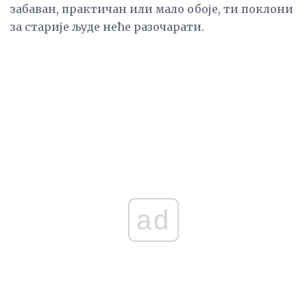
забаван, практичан или мало обоје, ти поклони
за старије људе неће разочарати.
ad