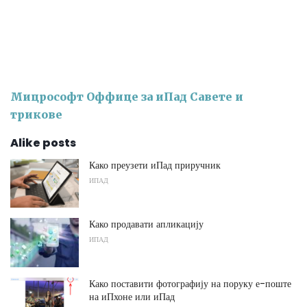
Мицрософт Оффице за иПад Савете и
трикове
Alike posts
Како преузети иПад приручник
ИПАД
Како продавати апликацију
ИПАД
Како поставити фотографију на поруку е-поште
на иПхоне или иПад