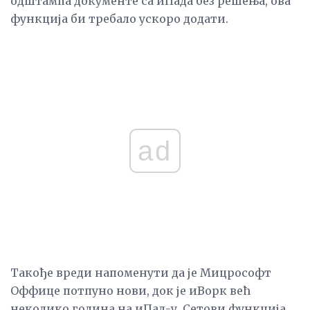
одштампа документе са иПада без решења, ова
функција би требало ускоро додати.
ad
Такође вреди напоменути да је Мицрософт
Оффице потпуно нови, док је иВорк већ
неколико година на иПад-у. Сетови функција