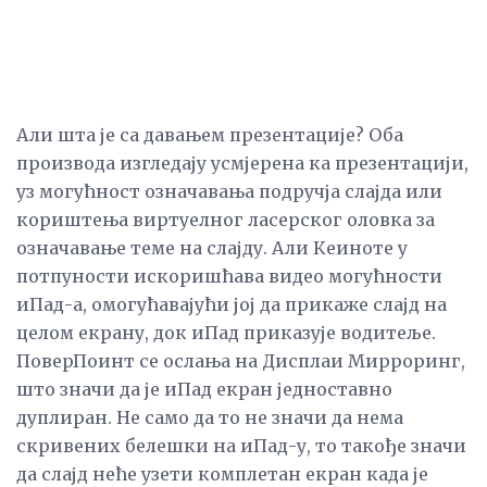
Али шта је са давањем презентације? Оба
производа изгледају усмјерена ка презентацији,
уз могућност означавања подручја слајда или
кориштења виртуелног ласерског оловка за
означавање теме на слајду. Али Кеиноте у
потпуности искоришћава видео могућности
иПад-а, омогућавајући јој да прикаже слајд на
целом екрану, док иПад приказује водитеље.
ПоверПоинт се ослања на Дисплаи Мирроринг,
што значи да је иПад екран једноставно
дуплиран. Не само да то не значи да нема
скривених белешки на иПад-у, то такође значи
да слајд неће узети комплетан екран када је