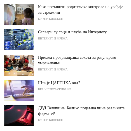
Како поставити родитељске контроле на уређаје
за стреаминг
КУЋНИ БИОСКОП
Сервери су срце и плућа на Интернету
ИНТЕРНЕТ И МРЕЖА
Преглед програмирања сокета за рачунарско
умрежавање
ИНТЕРНЕТ И МРЕЖА
Шта је ЦАПТЦХА код?
ВЕБ И ПРЕТРАЖИВАЊЕ
ДВД Величина: Колико података чине различите
формате?
КУЋНИ БИОСКОП