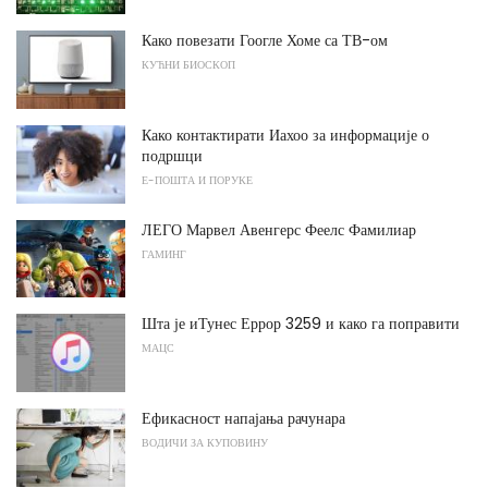
Како повезати Гоогле Хоме са ТВ-ом
КУЋНИ БИОСКОП
Како контактирати Иахоо за информације о
подршци
Е-ПОШТА И ПОРУКЕ
ЛЕГО Марвел Авенгерс Феелс Фамилиар
ГАМИНГ
Шта је иТунес Еррор 3259 и како га поправити
МАЦС
Ефикасност напајања рачунара
ВОДИЧИ ЗА КУПОВИНУ