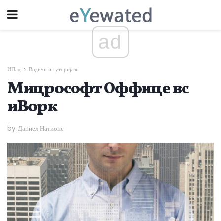
ad
ИПад
Водичи и туторијали
Мицрософт Оффице вс
иВорк
by Даниел Натионс