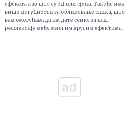
ефеката као што су 3Д или сјена. Такође има
више могућности за обликовање слика, што
вам омогућава да им дате сенку за пад,
рефлексију међу многим другим ефектима.
ad