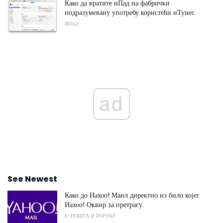
Како да вратите иПад на фабрички
подразумевану употребу користећи иТунес
ИПАД
ad
See Newest
Како до Иахоо! Маил директно из било којег
Иахоо! Оквир за претрагу
Е-ПОШТА И ПОРУКЕ