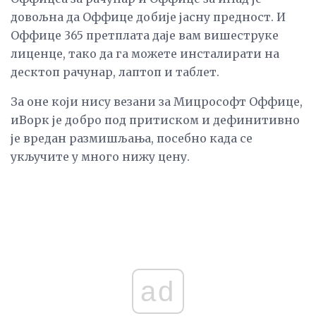
довољна да Оффице добије јасну предност. И
Оффице 365 претплата даје вам вишеструке
лиценце, тако да га можете инсталирати на
десктоп рачунар, лаптоп и таблет.
За оне који нису везани за Мицрософт Оффице,
иВорк је добро под притиском и дефинитивно
је вредан размишљања, посебно када се
укључите у много нижу цену.
ad