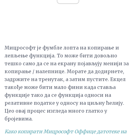
Мицрософт је фумбле лопта на копирање и
лепљење функција. То може бити довољно
тешко само да се на екрану појављују менији за
копирање / налепнице. Морате да додирнете,
задржите на тренутак, а затим пустите. Екцел
такође може бити мало фини када ставља
функције тако да се функција односи на
релативне податке у односу на циљну ћелију.
Цео овај процес изгледа много глатко у
бројевима.
Како копирати Мицрософт Оффице датотеке на