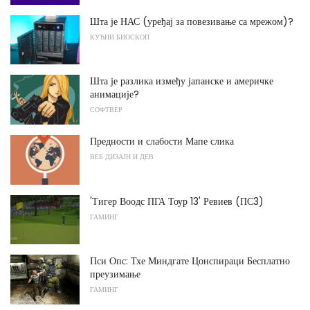
Шта је НАС (уређај за повезивање са мрежом)?
КУЋНИ БИОСКОП
Шта је разлика између јапанске и америчке
анимације?
СОФТВЕР
Предности и слабости Мапе слика
ВЕБ ДИЗАЈН И ДЕВ
'Тигер Воодс ПГА Тоур 13' Ревиев (ПС3)
ГАМИНГ
Пси Опс: Тхе Миндгате Цонспираци Бесплатно
преузимање
ГАМИНГ