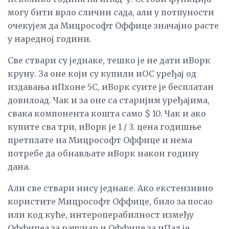
могу бити врло слични сада, али у потпуности
очекујем да Мицрософт Оффице значајно расте
у наредној години.
Све ствари су једнаке, тешко је не дати иВорк
круну. За оне који су купили иОС уређај од
издавања иПхоне 5С, иВорк суите је бесплатан
довнлоад. Чак и за оне са старијим уређајима,
свака компонента кошта само $ 10. Чак и ако
купите сва три, иВорк је 1 / 3. цена годишње
претплате на Мицрософт Оффице и нема
потребе да обнављате иВорк након годину
дана.
Али све ствари нису једнаке. Ако екстензивно
користите Мицрософт Оффице, било за посао
или код куће, интероперабилност између
Оффицеа за рачунар и Оффице за иПад је