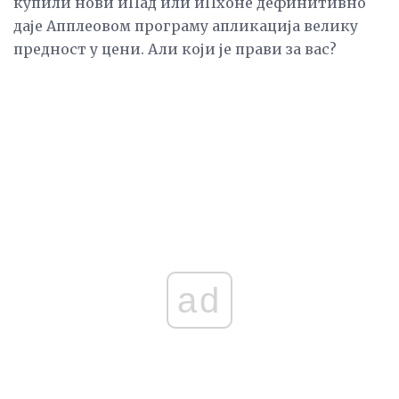
купили нови иПад или иПхоне дефинитивно
даје Апплеовом програму апликација велику
предност у цени. Али који је прави за вас?
ad