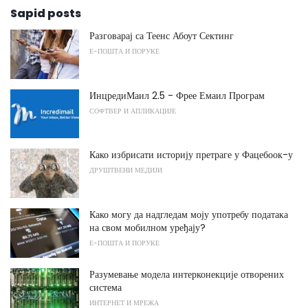
Sapid posts
Разговарај са Теенс Абоут Сектинг
Е-ПОШТА И ПОРУКЕ
ИнцредиМаил 2.5 - Фрее Емаил Програм
СОФТВЕР И АПЛИКАЦИЈЕ
Како избрисати историју претраге у Фацебоок-у
ДРУШТВЕНИ МЕДИЈИ
Како могу да надгледам моју употребу података
на свом мобилном уређају?
Е-ПОШТА И ПОРУКЕ
Разумевање модела интерконекције отворених
система
ИНТЕРНЕТ И МРЕЖА