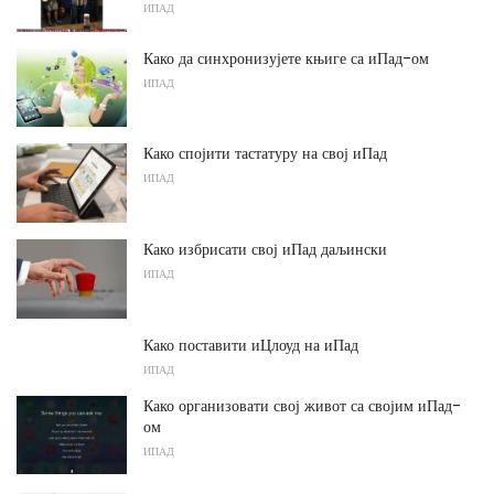
ИПАД
Како да синхронизујете књиге са иПад-ом
ИПАД
Како спојити тастатуру на свој иПад
ИПАД
Како избрисати свој иПад даљински
ИПАД
Како поставити иЦлоуд на иПад
ИПАД
Како организовати свој живот са својим иПад-
ом
ИПАД