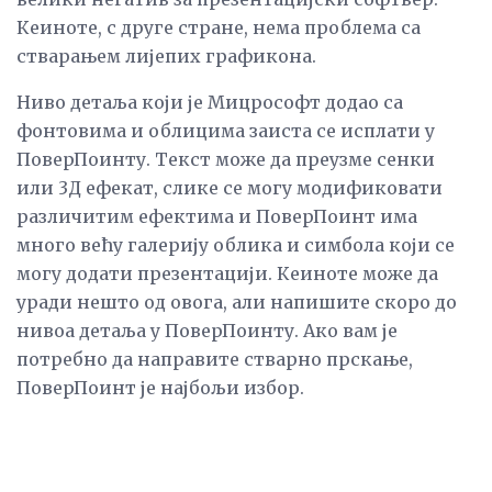
Кеиноте, с друге стране, нема проблема са
стварањем лијепих графикона.
Ниво детаља који је Мицрософт додао са
фонтовима и облицима заиста се исплати у
ПоверПоинту. Текст може да преузме сенки
или 3Д ефекат, слике се могу модификовати
различитим ефектима и ПоверПоинт има
много већу галерију облика и симбола који се
могу додати презентацији. Кеиноте може да
уради нешто од овога, али напишите скоро до
нивоа детаља у ПоверПоинту. Ако вам је
потребно да направите стварно прскање,
ПоверПоинт је најбољи избор.