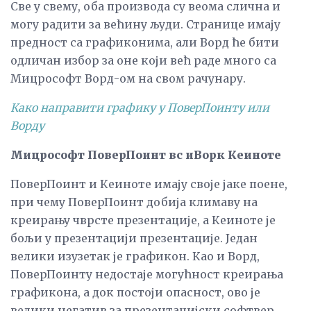
Све у свему, оба производа су веома слична и
могу радити за већину људи. Странице имају
предност са графиконима, али Ворд ће бити
одличан избор за оне који већ раде много са
Мицрософт Ворд-ом на свом рачунару.
Како направити графику у ПоверПоинту или
Ворду
Мицрософт ПоверПоинт вс иВорк Кеиноте
ПоверПоинт и Кеиноте имају своје јаке поене,
при чему ПоверПоинт добија климаву на
креирању чврсте презентације, а Кеиноте је
бољи у презентацији презентације. Један
велики изузетак је графикон. Као и Ворд,
ПоверПоинту недостаје могућност креирања
графикона, а док постоји опасност, ово је
велики негатив за презентацијски софтвер.