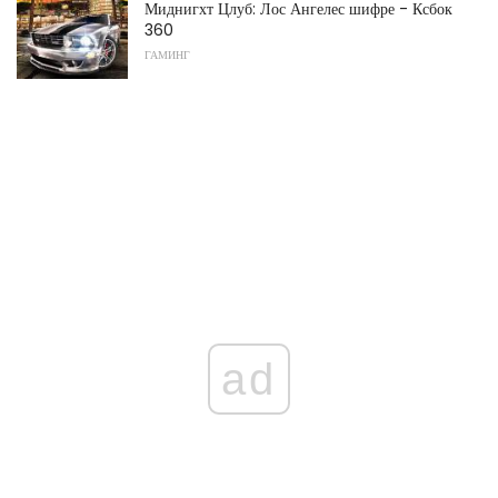
Миднигхт Цлуб: Лос Ангелес шифре - Ксбок
360
ГАМИНГ
ad