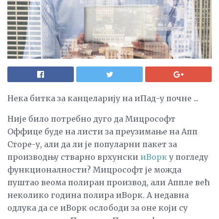
Нека битка за канцеларију на иПад-у почне ...
Није било потребно дуго да Мицрософт
Оффице буде на листи за преузимање на Апп
Сторе-у, али да ли је популарни пакет за
производњу стварно врхунски
иВорк
у погледу
функционалности? Мицрософт је можда
пуштао веома полиран производ, али Аппле већ
неколико година полира иВорк. А недавна
одлука да се иВорк ослободи за оне који су