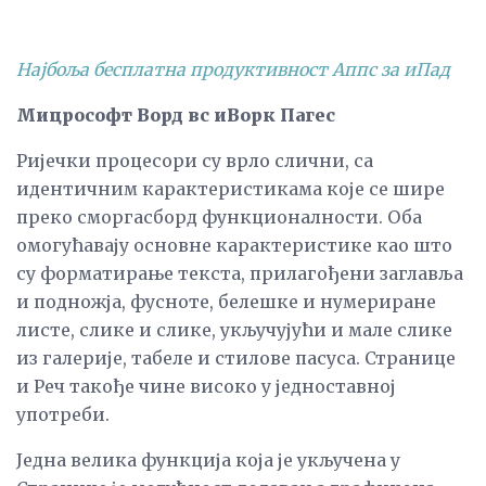
Најбоља бесплатна продуктивност Аппс за иПад
Мицрософт Ворд вс иВорк Пагес
Ријечки процесори су врло слични, са
идентичним карактеристикама које се шире
преко сморгасборд функционалности. Оба
омогућавају основне карактеристике као што
су форматирање текста, прилагођени заглавља
и подножја, фусноте, белешке и нумериране
листе, слике и слике, укључујући и мале слике
из галерије, табеле и стилове пасуса. Странице
и Реч такође чине високо у једноставној
употреби.
Једна велика функција која је укључена у