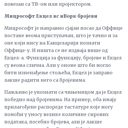
повезан са ТВ-ом или пројектором.
Мицрософт Екцел вс иВорк бројеви
Мицрософт је направио сјајан посао да Оффице
постане веома приступачан, што је тачно и за
оне који нису на Канцеларији познати
Оффице-у. И ништа се не издваја више од
Екцел-а. Функција за функцију, бројеве и Екцел
су веома слична. Али у ономе што би могло
бити изненађење стољећа, Екцел је заправо
лакше радити него са бројевима.
Пажљиво је упознати са чињеницом да је Екцел
победио над бројевима. На пример, оба имају
прилагођене распореде тастатуре које могу
помоћи у уносу велике количине сирових
података, посебно бројева, али је лакше