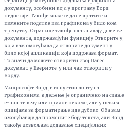
Странице је могућност додавања графикона
документу, особини која у програму Ворд
недостаје. Такође можете да се вратите и
измените податке иза графикона у било ком
тренутку. Странице такође олакшавају дељење
документа, подржавајући функцију Отворите у,
која вам омогућава да отворите документ у
било којој апликацији која подржава формат.
То значи да можете отворити свој Пагес
документ у Еверноте-у или чак отворити у
Ворду.
Мицрософт Ворд је испустио лопту са
графиконима, а дељење је ограничено на слање
е-поште везу или прилог некоме, али у неким
опцијама за форматирање иде дубоко. Оба вам
омогућавају да промените боју текста, али Ворд
такође дозвољава додавање специјалних