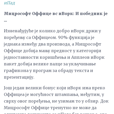
иПад
Мицрософт Оффице вс иВорк: И победник је
...
Изненађујуће је колико добро иВорк држи у
поређењу са Оффицеом. 90% функција је
једнака између два производа, а Мицрософт
Оффице добија мању предност у категорији
једноставности коришћења и Апплеов иВорк
пакет добија велике палце за укључивање
графикона у програм за обраду текста и
презентацију.
Још један велики бонус који иВорк има преко
Оффицеа је могућност штампања, међутим, у
сврху овог поређења, не узимам то у обзир. Док
Мицрософт Оффице тренутно не може да