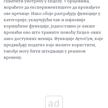
схватити употребу у Екцелу. У бројевима,
мораћете да експериментишете да пронађете
ове пречице. Иако обоје разграђују функције у
категорије, укључујући чак и најновије
коришћене функције, једноставно је лакше
пронаћи оно што тражите помоћу Екцел-ових
лако доступних менија. Функције АутоСум, које
предвиђају податке које желите користити,
такође могу бити штедњаци у реалном
времену.
ad