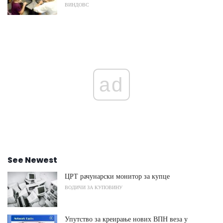
ВИНДОВС
ad
See Newest
ЦРТ рачунарски монитор за купце
ВОДИЧИ ЗА КУПОВИНУ
Упутство за креирање нових ВПН веза у