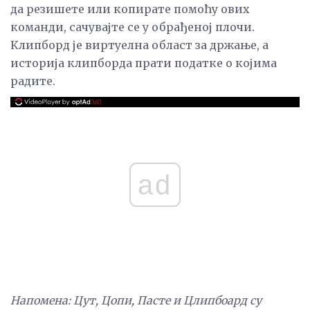
да резишете или копирате помоћу ових
команди, сачувајте се у обрађеној плочи.
Клипборд је виртуелна област за држање, а
историја клипборда прати податке о којима
радите.
ad
Напомена: Цут, Цопи, Пасте и Цлипбоард су