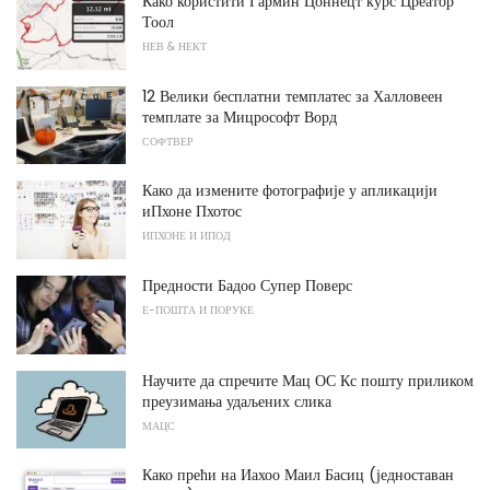
Како користити Гармин Цоннецт курс Цреатор
Тоол
НЕВ & НЕКТ
12 Велики бесплатни темплатес за Халловеен
темплате за Мицрософт Ворд
СОФТВЕР
Како да измените фотографије у апликацији
иПхоне Пхотос
ИПХОНЕ И ИПОД
Предности Бадоо Супер Поверс
Е-ПОШТА И ПОРУКЕ
Научите да спречите Мац ОС Кс пошту приликом
преузимања удаљених слика
МАЦС
Како прећи на Иахоо Маил Басиц (једноставан