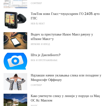
СОФТВЕР
ТомТом нови Гласс-тоуцхсцреен ГО 2405 ауто
ГПС
НЕВ & НЕКТ
Водич за приступање Иахоо Маил рачуну у
иПхоне Маил-у
ИПХОНЕ И ИПОД
Шта је ДаилиБоотх?
ВЕБ И ПРЕТРАЖИВАЊЕ
Најлакши начин уклањања слика или позадине у
Мицрософт Оффицеу
СОФТВЕР
Како уметнути слику у линији у поруци са Мац
ОС Кс Маилом
МАЦС