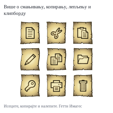
Више о смањивању, копирању, лепљењу и
клипборду
Исеците, копирајте и налепите. Гетти Имагес