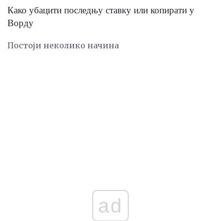
Како убацити последњу ставку или копирати у
Ворду
Постоји неколико начина
ad