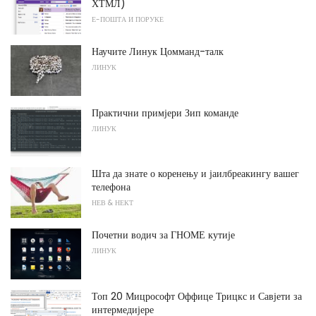
ХТМЛ)
Е-ПОШТА И ПОРУКЕ
Научите Линук Цомманд-талк
ЛИНУК
Практични примјери Зип команде
ЛИНУК
Шта да знате о коренењу и јаилбреакингу вашег
телефона
НЕВ & НЕКТ
Почетни водич за ГНОМЕ кутије
ЛИНУК
Топ 20 Мицрософт Оффице Трицкс и Савјети за
интермедијере