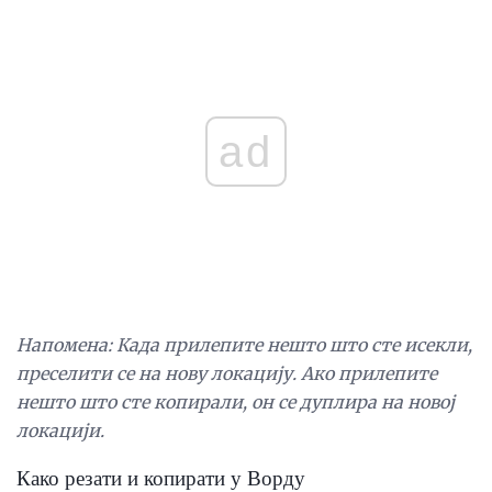
ad
Напомена: Када прилепите нешто што сте исекли,
преселити се на нову локацију.
Ако прилепите
нешто што сте копирали, он се дуплира на новој
локацији.
Како резати и копирати у Ворду