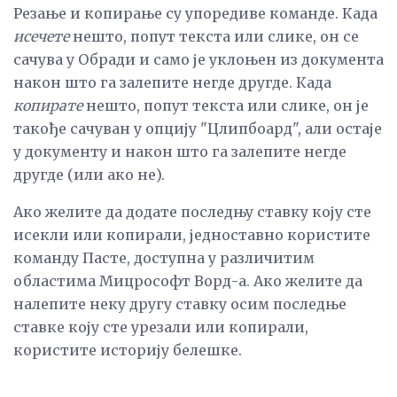
Резање и копирање су упоредиве команде. Када
исечете
нешто, попут текста или слике, он се
сачува у Обради и само је уклоњен из документа
након што га залепите негде другде. Када
копирате
нешто, попут текста или слике, он је
такође сачуван у опцију "Цлипбоард", али остаје
у документу и након што га залепите негде
другде (или ако не).
Ако желите да додате последњу ставку коју сте
исекли или копирали, једноставно користите
команду Пасте, доступна у различитим
областима Мицрософт Ворд-а. Ако желите да
налепите неку другу ставку осим последње
ставке коју сте урезали или копирали,
користите историју белешке.