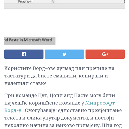
Користите Ворд-ове дугмад или пречице на
тастатури да бисте смањили, копирали и
налепили ставке
Три команде Цут, Цопи анд Пасте могу бити
најчешће коришћене команде у
Мицрософт
Ворд-у
. Омогућавају једноставно премјештање
текста и слика унутар документа, и постоји
неколико начина за њихово примјену. Шта год