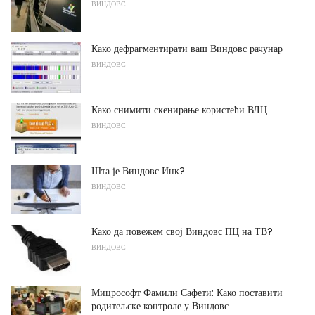
ВИНДОВС
Како дефрагментирати ваш Виндовс рачунар
ВИНДОВС
Како снимити скенирање користећи ВЛЦ
ВИНДОВС
Шта је Виндовс Инк?
ВИНДОВС
Како да повежем свој Виндовс ПЦ на ТВ?
ВИНДОВС
Мицрософт Фамили Сафети: Како поставити
родитељске контроле у ​​Виндовс