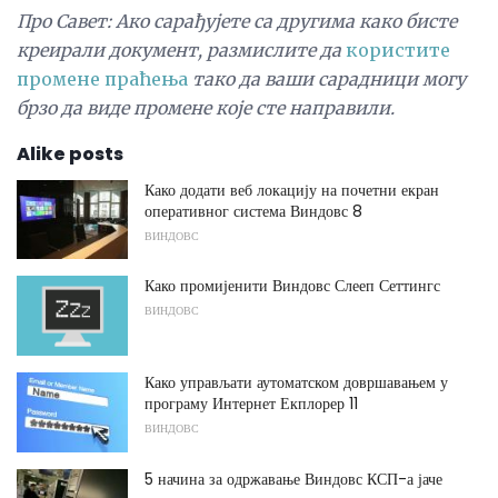
Про Савет: Ако сарађујете са другима како бисте
креирали документ, размислите да
користите
промене праћења
тако да ваши сарадници могу
брзо да виде промене које сте направили.
Alike posts
Како додати веб локацију на почетни екран
оперативног система Виндовс 8
ВИНДОВС
Како промијенити Виндовс Слееп Сеттингс
ВИНДОВС
Како управљати аутоматском довршавањем у
програму Интернет Екплорер 11
ВИНДОВС
5 начина за одржавање Виндовс КСП-а јаче