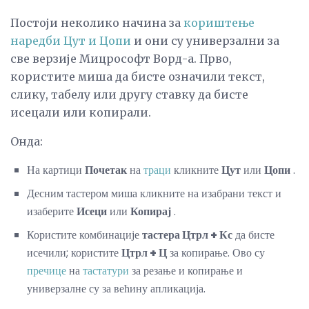
Постоји неколико начина за
кориштење
наредби Цут и Цопи
и они су универзални за
све верзије Мицрософт Ворд-а. Прво,
користите миша да бисте означили текст,
слику, табелу или другу ставку да бисте
исецали или копирали.
Онда:
На картици
Почетак
на
траци
кликните
Цут
или
Цопи
.
Десним тастером миша кликните на изабрани текст и
изаберите
Исеци
или
Копирај
.
Користите комбинације
тастера Цтрл + Кс
да бисте
исечили; користите
Цтрл + Ц
за копирање. Ово су
пречице
на
тастатури
за резање и копирање и
универзалне су за већину апликација.