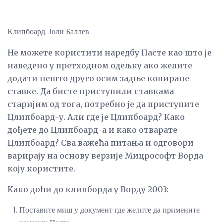
Клипбоард. Јоли Баллев
Не можете користити наредбу Пасте као што је
наведено у претходном одељку ако желите
додати нешто друго осим задње копиране
ставке. Да бисте приступили ставкама
старијим од тога, потребно је да приступите
Цлипбоард-у. Али где је Цлипбоард? Како
дођете до Цлипбоард-а и како отварате
Цлипбоард? Сва важећа питања и одговори
варирају на основу верзије Мицрософт Ворда
коју користите.
Како доћи до клипборда у Ворду 2003:
Поставите миш у документ где желите да примените