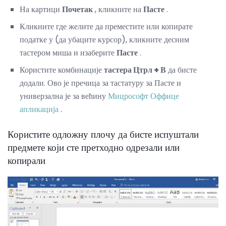
На картици
Почетак
, кликните на
Пасте
.
Кликните где желите да преместите или копирате
податке у (да убаците курсор), кликните десним
тастером миша и изаберите
Пасте
.
Користите комбинације
тастера Цтрл + В
да бисте
додали. Ово је пречица за тастатуру за Пасте и
универзална је за већину
Мицрософт Оффице
апликација
.
Користите одложну плочу да бисте испуштали
предмете који сте претходно одрезали или
копирали