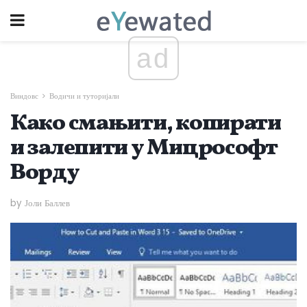
ad
Виндовс
Водичи и туторијали
Како смањити, копирати
и залепити у Мицрософт
Ворду
by Јоли Баллев