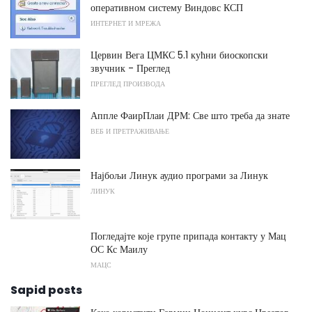
оперативном систему Виндовс КСП
ИНТЕРНЕТ И МРЕЖА
Цервин Вега ЦМКС 5.1 кућни биоскопски
звучник - Преглед
ПРЕГЛЕД ПРОИЗВОДА
Аппле ФаирПлаи ДРМ: Све што треба да знате
ВЕБ И ПРЕТРАЖИВАЊЕ
Најбољи Линук аудио програми за Линук
ЛИНУК
Погледајте које групе припада контакту у Мац
ОС Кс Маилу
МАЦС
Sapid posts