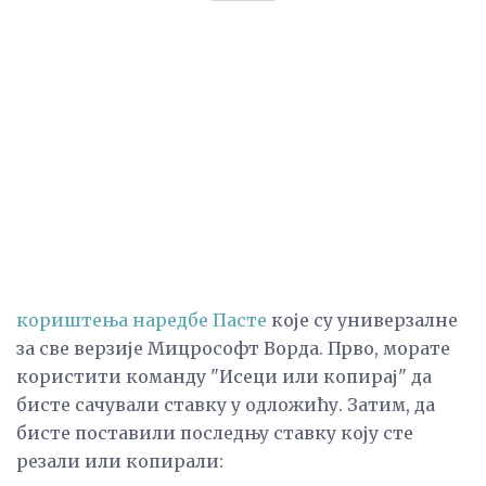
кориштења наредбе Пасте
које су универзалне
за све верзије Мицрософт Ворда. Прво, морате
користити команду "Исеци или копирај" да
бисте сачували ставку у одложићу. Затим, да
бисте поставили последњу ставку коју сте
резали или копирали: