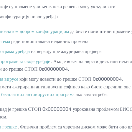
 које су промене учињене, нека решења могу укључивати:
онфигурацију новог уређаја
познатом добром конфигурацијом
да бисте поништили промене
стема
ради поништавања недавних промена
ограма уређаја
на верзију пре ажурирања драјвера
рограме за своје уређаје
. Ако је возач на чврсти диск или неки д
сти до грешке СТОП 0к00000004.
за вирусе
који могу довести до грешке СТОП 0к00000004.
имати ажурирани антивирусни софтвер како бисте спречили ове 
 бесплатних антивирусних програма
ако вам затреба.
екад је грешка СТОП 0к00000004 узрокована проблемом БИО
лем.
а грешке
. Физички проблем са чврстим диском може бити оно 