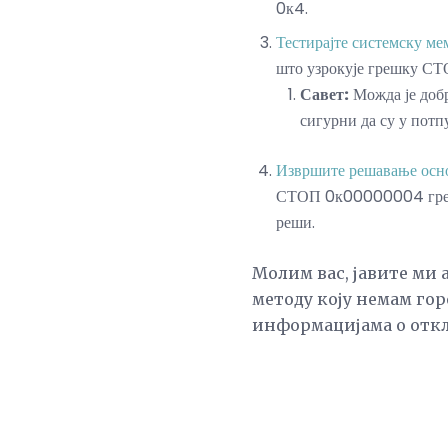
0к4.
Тестирајте системску ме
што узрокује грешку 
Савет:
Можда је добр
сигурни да су у потп
Извршите решавање ос
СТОП 0к00000004 грешке
реши.
Молим вас, јавите ми
методу коју немам го
информацијама о отк