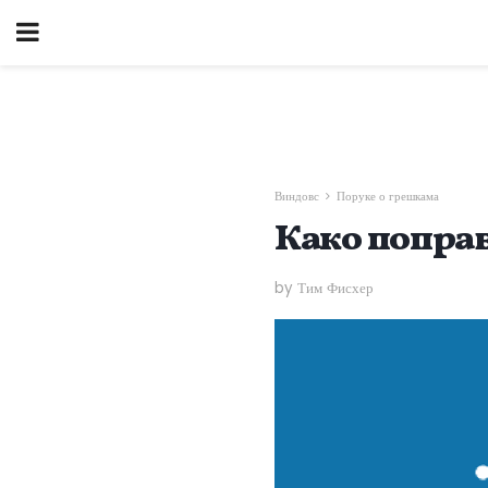
Виндовс
Поруке о грешкама
Како попра
by Тим Фисхер