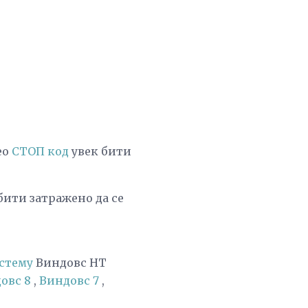
ео
СТОП код
увек бити
бити затражено да се
стему
Виндовс НТ
овс 8
,
Виндовс 7
,