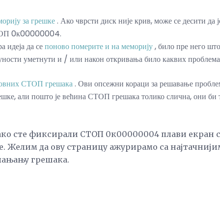
морију за грешке
. Ако чврсти диск није крив, може се десити да
СТОП 0к00000004.
а идеја да се
поново померите и на меморију
, било пре него што
уности уметнути и / или након откривања било каквих проблема
новних СТОП грешака
. Ови опсежни кораци за решавање пробле
, али пошто је већина СТОП грешака толико слична, они би т
 ако сте фиксирали СТОП 0к00000004 плави екран
ре. Желим да ову страницу ажурирамо са најтачни
лањању грешака.