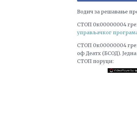
Водич за решавање пр
СТОП 0к00000004 греш
управљачког програма
СТОП 0к00000004 греш
оф Деатх (БСОД). Једн
СТОП поруци: