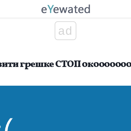
ad
вити грешке СТОП 0к000000