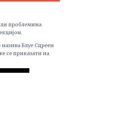
ли проблемима
екцијом.
то назива Блуе Сцреен
же се приказати на