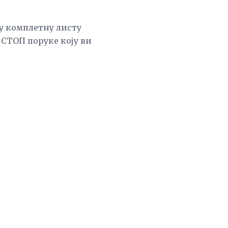
у комплетну листу
 СТОП поруке коју ви