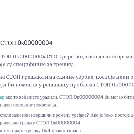
ке СТОП 0к00000004
ТОП 0к00000004 СТОП је ретко, тако да постоје ма
је су специфичне за грешку.
а СТОП грешака има сличне узроке, постоје неки 
ји би помогли у решавању проблема СТОП 0к00000
ар
ако то већ нисте урадили. СТОП 0к00000004 би могао бити с
 након поновног покретања.
нсталирали или извршили промену уређаја? Ако је тако, постоје д
оузроковали грешку СТОП 0к00000004.
 тестирајте грешку 0к4 плавог екрана.