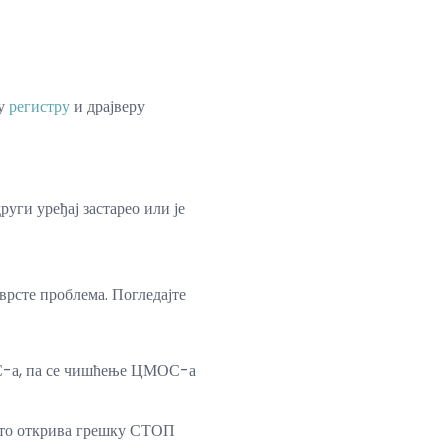
 у
регистру
и драјверу
руги уређај застарео или је
врсте проблема. Погледајте
С-а, па се чишћење ЦМОС-а
што открива грешку СТОП