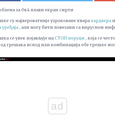
облема за 0к4 плави екран смрти
ке су највероватније узроковане квара
хардвера
и
 уређаја
, али могу бити повезани са вирусном инф
ка се увек појављује на
СТОП поруци
, која се чес
а од грешака испод или комбинација обе грешке мо
ad