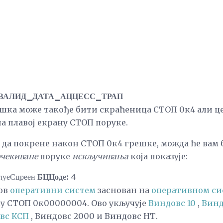
ВАЛИД_ДАТА_АЦЦЕСС_ТРАП
шка може такође бити скраћеница СТОП 0к4 али ц
на плавој екрану СТОП поруке.
у да покрене након СТОП 0к4 грешке, можда ће вам 
очекиване
поруке
искључивања
која показује:
луеСцреен
БЦЦоде:
4
ов
оперативни систем
заснован на
оперативном си
у СТОП 0к00000004. Ово укључује
Виндовс 10
,
Винд
вс КСП
, Виндовс 2000 и Виндовс НТ.