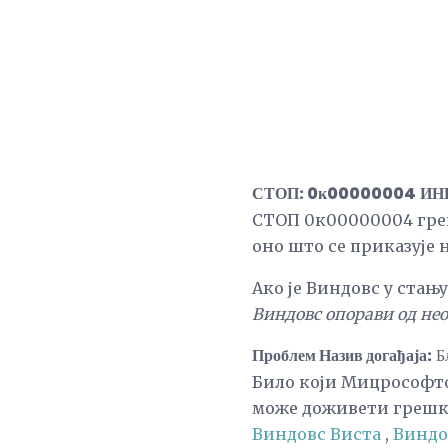
СТОП: 0к00000004
ИН
СТОП 0к00000004 гре
оно што се приказује 
Ако је Виндовс у стањ
Виндовс опорави од не
Проблем Назив догађаја:
Б
Било који Мицрософт
може доживети грешк
Виндовс Виста
,
Виндо