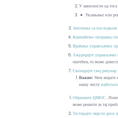
У зависности од тога
Уклањање или рек
Започиње са последњом 
Коришћење опоравка си
Враћање управљачког пр
Ажурирајте управљачке п
оштећен, то може дове
Скенирајте свој рачунар 
Важно:
Увек морате 
нашу листу
најбољих
Обришите ЦМОС
. Пон
може решити за тај проб
Тестирајте чврсти диск з