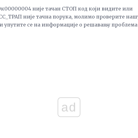
к00000004 није тачан СТОП код који видите или
_ТРАП није тачна порука, молимо проверите наш
и упутите се на информације о решавању проблема
ad