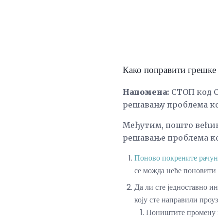
Како поправити греш
Напомена:
СТОП код С
решавању проблема ко
Међутим, пошто већин
решавање проблема ко
Поново покрените рачун
се можда неће поновити
Да ли сте једноставно и
коју сте направили пр
Поништите промену и