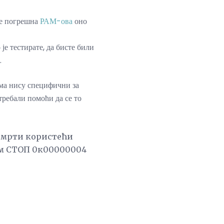
 је погрешна
РАМ-ова
оно
 је тестирате, да бисте били
.
ма нису специфични за
ребали помоћи да се то
 смрти користећи
јим СТОП 0к00000004