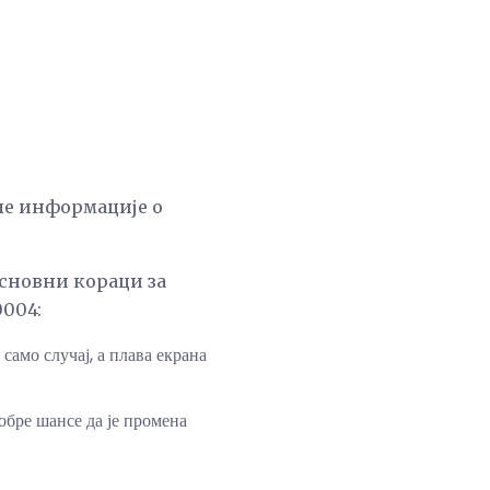
ле информације о
основни кораци за
004:
амо случај, а плава екрана
обре шансе да је промена