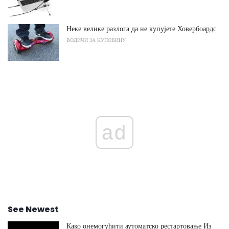
Неке велике разлога да не купујете Ховербоардс
ВОДИЧИ ЗА КУПОВИНУ
ad
See Newest
Како онемогућити аутоматско рестартовање Из