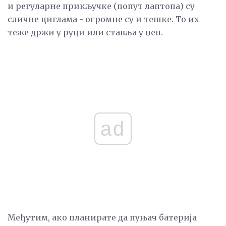
и регуларне прикључке (попут лаптопа) су
сличне циглама - огромне су и тешке. То их
теже држи у руци или ставља у џеп.
ad
Међутим, ако планирате да пуњач батерија