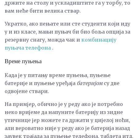
држите на столу и ускладиштите га у торбу, то
вам неће бити велика ствар.
Укратко, ако пењате или сте студенти који иду
у и из класе, мањи пуњач би био боља опција за
резервну снагу, можда чак и
комбинацију
пуњача телефона
.
Време пуњења
Када је у питању време пуњења, пуњење
батерије и пуњење уређаја
батеријом
су две
одвојене ствари.
На примјер, обично је у реду ако је потребно
неко вријеме да напуните батерију из зидне
утичнице јер можете га држати у цијелој ноћи,
али вероватно није у реду ако је батерија назад
заувек трајала за пуњење телефона, таблета итд.