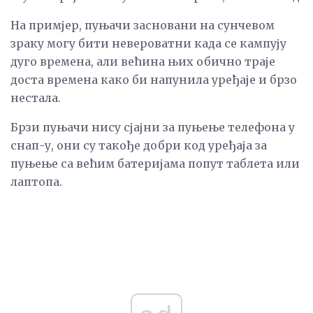
На примјер, пуњачи засновани на сунчевом
зраку могу бити невероватни када се кампују
дуго времена, али већина њих обично траје
доста времена како би напунила уређаје и брзо
нестала.
Брзи пуњачи нису сјајни за пуњење телефона у
снап-у, они су такође добри код уређаја за
пуњење са већим батеријама попут таблета или
лаптопа.