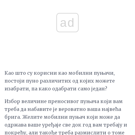
ad
Као што су корисни као мобилни пуњачи,
постоји пуно различитих од којих можете
изабрати, па како одабрати само један?
Избор величине преносивог пуњача који вам
треба да набавите је вероватно ваша највећа
брига. Желите мобилни пуњач који може да
одржава ваше уређаје све док год вам требају и
покрећу, али такође треба размислити о томе