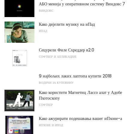
АБО менија у оперативном систему Виндовс 7
ВИНДОВС
Како дијелити музику на иПад
ИПАД
Сецурели Филе Схреддер в2.0
СОФТВЕР И АПЛИКАЦИЈЕ
9 најбољих лаких лаптопа купити 2018
ВОДИЧИ ЗА КУПОВИНУ
Како користити Магнетиц Лассо алат у Адобе
Пхотосхопу
СОФТВЕР
Како ажурирати подешавања вашег иПхоне-а
ИПХОНЕ И ИПОД