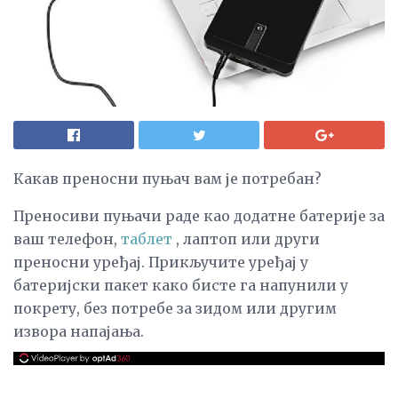
Какав преносни пуњач вам је потребан?
Преносиви пуњачи раде као додатне батерије за
ваш телефон,
таблет
, лаптоп или други
преносни уређај. Прикључите уређај у
батеријски пакет како бисте га напунили у
покрету, без потребе за зидом или другим
извора напајања.