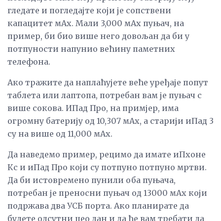
гледате и погледајте који је сопствени
капацитет мАх. Мали 3,000 мАх пуњач, на
пример, би био више него довољан да би у
потпуности напунио већину паметних
телефона.
Ако тражите да наплаћујете веће уређаје попут
таблета или лаптопа, потребан вам је пуњач с
више сокова. ИПад Про, на примјер, има
огромну батерију од 10,307 мАх, а старији иПад 3
су на више од 11,000 мАх.
Да наведемо пример, рецимо да имате иПхоне
Кс и иПад Про који су потпуно потпуно мртви.
Да би истовремено пунили оба пуњача,
потребан је преносни пуњач од 13000 мАх који
подржава два УСБ порта. Ако планирате да
будете одсутни цео дан и да ће вам требати да