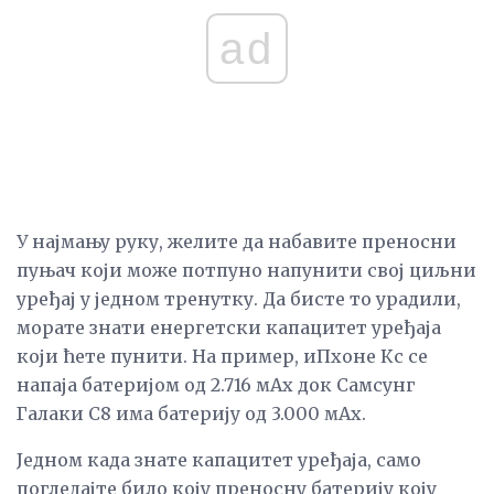
ad
У најмању руку, желите да набавите преносни
пуњач који може потпуно напунити свој циљни
уређај у једном тренутку. Да бисте то урадили,
морате знати енергетски капацитет уређаја
који ћете пунити. На пример, иПхоне Кс се
напаја батеријом од 2.716 мАх док Самсунг
Галаки С8 има батерију од 3.000 мАх.
Једном када знате капацитет уређаја, само
погледајте било коју преносну батерију коју