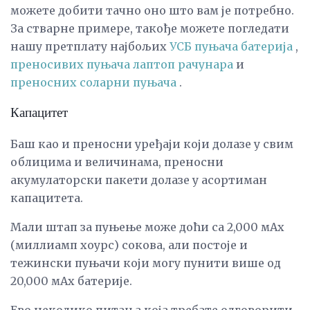
можете добити тачно оно што вам је потребно.
За стварне примере, такође можете погледати
нашу претплату најбољих
УСБ пуњача батерија
,
преносивих пуњача лаптоп рачунара
и
преносних соларни пуњача
.
Капацитет
Баш као и преносни уређаји који долазе у свим
облицима и величинама, преносни
акумулаторски пакети долазе у асортиман
капацитета.
Мали штап за пуњење може доћи са 2,000 мАх
(миллиамп хоурс) сокова, али постоје и
тежински пуњачи који могу пунити више од
20,000 мАх батерије.