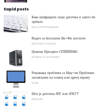
Sapid posts
Како шифрирати своје датотеке и зашто би
требало
ВЕБ И ПРЕТРАЖИВАЊЕ
Водич за бесплатне Ви-Фи хотспоте
ИНТЕРНЕТ И МРЕЖА
Цомпак Пресарио СР2050НКС
ВОДИЧИ ЗА КУПОВИНУ
Решавање проблема са Мац-ом Проблеми:
заглављени на плавој или црној екрану
МАЦС
Шта је датотека ЈПГ или ЈПЕГ?
ВИНДОВС