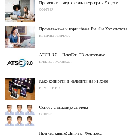
Промените смер кретања курсора у Екцелу
СОФТВЕР
Проналажење и коришћење Ви-Фи Хот спотова
ИНТЕРНЕТ И МРЕЖА
АТСЦ 3.0 - НектГен ТВ емитовање
ПРЕГЛЕД ПРОИЗВОДА
Како копирати и налепити на иПхоне
ИПХОНЕ И ИПОД
Основе анимације стилова
СОФТВЕР
Преглед књиге: Дигитал Фортресс