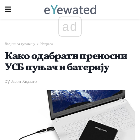
ad
Водичи за куповину
Направа
Како одабрати преносни
УСБ пуњач и батерију
by Јасон Хидалго