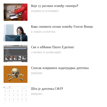
Које су разлике између скенера?
ВОДИЧИ ЗА КУПОВИНУ
Како снимити позив помоћу Гоогле Воице
Е-ПОШТА И ПОРУКЕ
Све о иМовие Пхото Едитинг
СОФТВЕР И АПЛИКАЦИЈЕ
Списак извршних надоградњи датотека
ВИНДОВС
Шта је датотека СФЗ?
ВИНДОВС