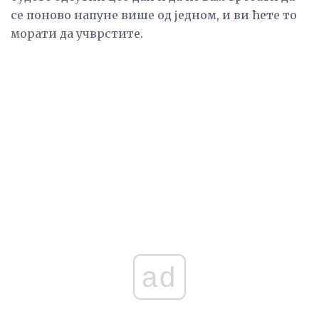
се поново напуне више од једном, и ви ћете то
морати да учврстите.
ad