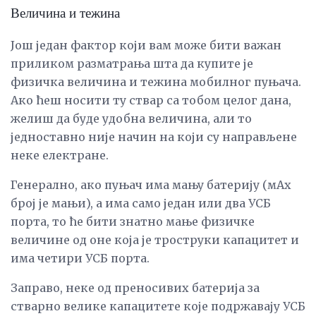
Величина и тежина
Још један фактор који вам може бити важан
приликом разматрања шта да купите је
физичка величина и тежина мобилног пуњача.
Ако ћеш носити ту ствар са тобом целог дана,
желиш да буде удобна величина, али то
једноставно није начин на који су направљене
неке електране.
Генерално, ако пуњач има мању батерију (мАх
број је мањи), а има само један или два УСБ
порта, то ће бити знатно мање физичке
величине од оне која је троструки капацитет и
има четири УСБ порта.
Заправо, неке од преносивих батерија за
стварно велике капацитете које подржавају УСБ