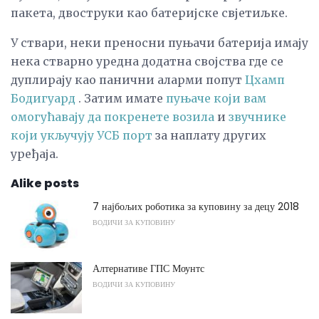
пакета, двоструки као батеријске свјетиљке.
У ствари, неки преносни пуњачи батерија имају
нека стварно уредна додатна својства где се
дуплирају као панични аларми попут
Цхамп
Бодигуард
. Затим имате
пуњаче који вам
омогућавају да покренете возила
и
звучнике
који укључују УСБ порт
за наплату других
уређаја.
Alike posts
7 најбољих роботика за куповину за децу 2018
ВОДИЧИ ЗА КУПОВИНУ
Алтернативе ГПС Моунтс
ВОДИЧИ ЗА КУПОВИНУ