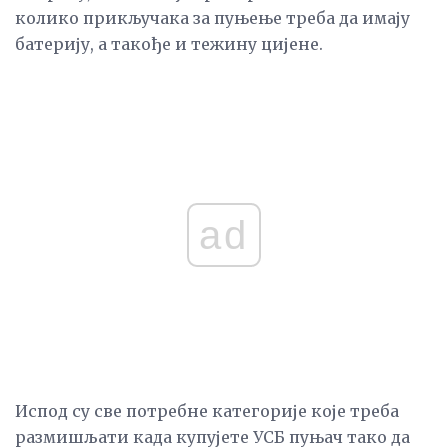
колико прикључака за пуњење треба да имају
батерију, а такође и тежину цијене.
ad
Испод су све потребне категорије које треба
размишљати када купујете УСБ пуњач тако да