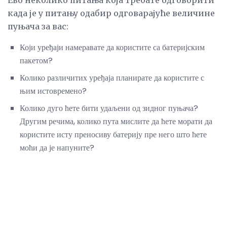
Ево неколико питања која требате одговорити
када је у питању одабир одговарајуће величине
пуњача за вас:
Који уређаји намеравате да користите са батеријским
пакетом?
Колико различитих уређаја планирате да користите с
њим истовремено?
Колико дуго ћете бити удаљени од зидног пуњача?
Другим речима, колико пута мислите да ћете морати да
користите исту преносиву батерију пре него што ћете
моћи да је напуните?