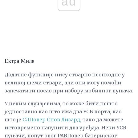
ad
Ектра Миле
Додатне функције нису стварно неопходне у
великој шеми ствари, али они могу помоћи
запечатити посао при избору мобилног пуњача.
У неким случајевима, то може бити нешто
једноставно као што има два УСБ порта, као
што је
СЛПовер Снов Лизард,
тако да можете
истовремено напунити два уређаја. Неки УСБ
пуњачи, попут овог РАВПовер батеријског