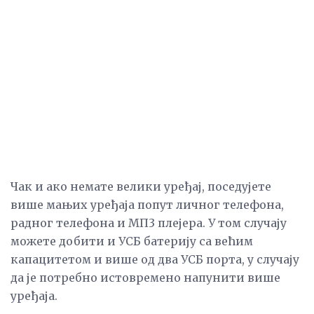
Чак и ако немате велики уређај, поседујете
више мањих уређаја попут личног телефона,
радног телефона и МП3 плејера. У том случају
можете добити и УСБ батерију са већим
капацитетом и више од два УСБ порта, у случају
да је потребно истовремено напунити више
уређаја.