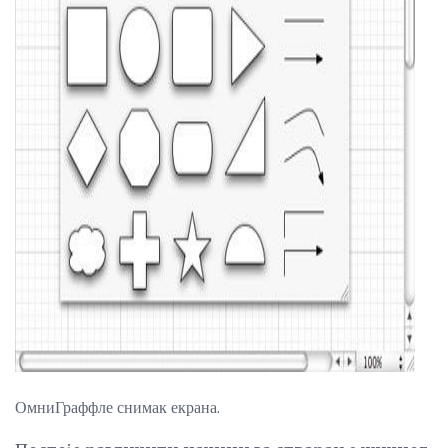
ad
ОмниГраффле снимак екрана.