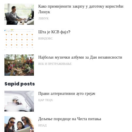
Како примијенити закрпу у датотеку користећи
Линук
ЛИНУК
Шта је КСВ фајл?
ВИНДОВС
Најбољи музички албуми за Дан независности
ВЕБ И ПРЕТРАЖИВАЊЕ
Sapid posts
Прави алтернативни ауто грејач
ЦАР ТЕЦХ
Дељење породице на Честа питања
ИПАД