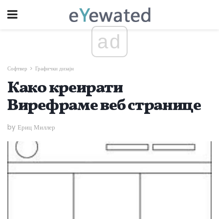
ad
Софтвер
Графички дизајн
Како креирати
Вирефраме веб странице
by Ериц Миллер