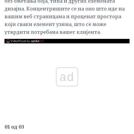
без ометања боја, типа и других елемената
дизајна. Концентришите се на оно што иде на
вашим веб страницама и проценат простора
који сваки елемент узима, што се може
утврдити потребама вашег клијента.
ad
01 од 03