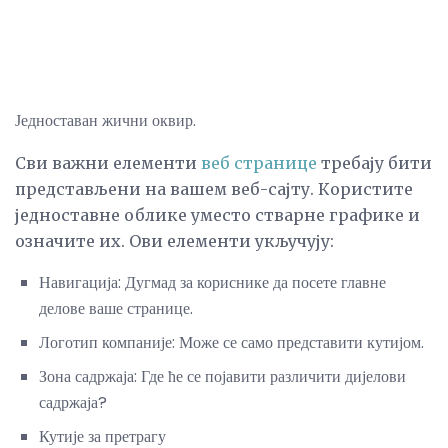
Једноставан жични оквир.
Сви важни елементи
веб странице
требају бити
представљени на вашем веб-сајту. Користите
једноставне облике уместо стварне графике и
означите их. Ови елементи укључују:
Навигација: Дугмад за кориснике да посете главне
делове ваше странице.
Логотип компаније: Може се само представити кутијом.
Зона садржаја: Где ће се појавити различити дијелови
садржаја?
Кутије за претрагу