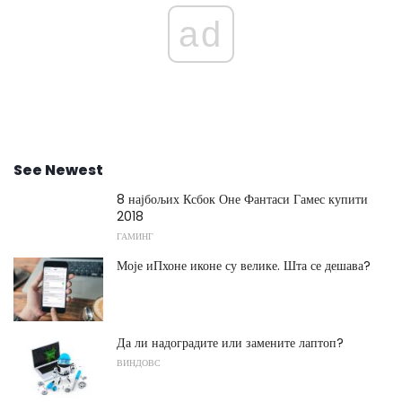
ad
See Newest
8 најбољих Ксбок Оне Фантаси Гамес купити
2018
ГАМИНГ
Моје иПхоне иконе су велике. Шта се дешава?
Да ли надоградите или замените лаптоп?
ВИНДОВС