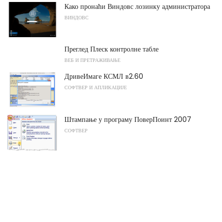
Како пронаћи Виндовс лозинку администратора
ВИНДОВС
Преглед Плеск контролне табле
ВЕБ И ПРЕТРАЖИВАЊЕ
ДривеИмаге КСМЛ в2.60
СОФТВЕР И АПЛИКАЦИЈЕ
Штампање у програму ПоверПоинт 2007
СОФТВЕР