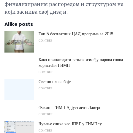
финализираним распоредом и структуром на
који заснива свој дизајн.
Alike posts
Топ 5 бесплатних ЦАД програма за 2018
СОФТВЕР
Како прилагодити размак између парова слова
користећи ГИМП
СОФТВЕР
Светло плаве боје
СОФТВЕР
Факинг ГИМП Адјустмент Лаиерс
СОФТВЕР
Чување слика као ЈПЕГ у ГИМП-у
СОФТВЕР