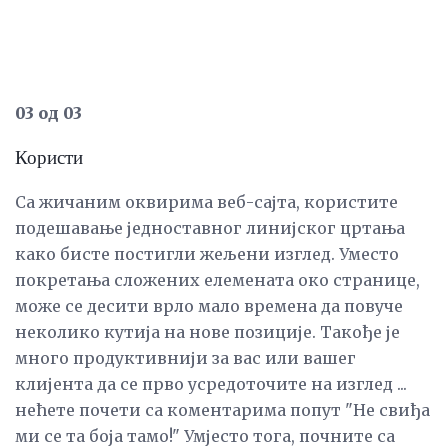
03 од 03
Користи
Са жичаним оквирима веб-сајта, користите
подешавање једноставног линијског цртања
како бисте постигли жељени изглед. Уместо
покретања сложених елемената око странице,
може се десити врло мало времена да повуче
неколико кутија на нове позиције. Такође је
много продуктивнији за вас или вашег
клијента да се прво усредоточите на изглед ...
нећете почети са коментарима попут "Не свиђа
ми се та боја тамо!" Умјесто тога, почните са