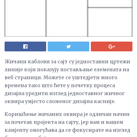
Жичани каблови за сајт су једноставни цртежи
линије који показују постављање елемената на
веб страници. Можете се уштедјети много
времена тако што ћете у почетку процеса
дизајна уредити изглед једноставног жичног
оквира умјесто сложеног дизајна касније.
Коришћење жичаних оквира је одличан начин
за почетак пројекта на сајту, јер вам и вашем
клијенту омогућава да се фокусирате на изглед