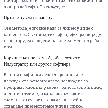
Постоје различити начини за стварање жичног
оквира веб сајта. То укључује:
Цртање руком на папиру
Ова метода је згодна када се лицем у лице с
клијентом. Скицирајте своје идеје о распореду
на папиру, са фокусом на које елементе треба
ићи.
Коришћење програма Адобе Пхотосхоп,
Иллустратор или другог софтвера
Већина графичких софтверских пакета
поседује све основне алате неопходне за
креирање жичних рамова. Једноставне линије,
облици и текст (за означавање ваших
елемената) су све што вам је потребно за
стварање презентиране жичне слике.