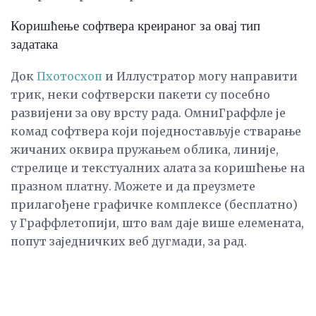
Коришћење софтвера креираног за овај тип
задатака
Док
Пхотосхоп
и Иллустратор могу направити
трик, неки софтверски пакети су посебно
развијени за ову врсту рада. ОмниГраффле је
комад софтвера који поједностављује стварање
жичаних оквира пружањем облика, линије,
стрелице и текстуалних алата за коришћење на
празном платну. Можете и да преузмете
прилагођене графичке комплексе (бесплатно)
у Граффлетопији, што вам даје више елемената,
попут заједничких веб дугмади, за рад.