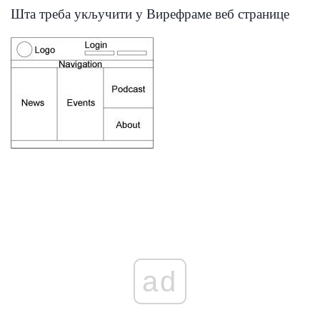
Шта треба укључити у Вирефраме веб странице
ad