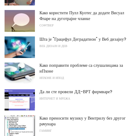
Како користити Пулл Куотес да додате Висуал
Фларе на дуготрајне чланке
СОФТВЕР
Шта је "Грацефул Деградатион" у Веб дизајну?
ВЕБ ДИЗАЈН И ДЕВ
Како поправити проблеме са слушалицама за
иПхоне
ИПХОНЕ И ИПОД
Да ли сте провели ДД-ВРТ фирмваре?
ИНТЕРНЕТ И МРЕЖА
Како преносити музику у Вентрилу без другог
рачунара
ГАМИНГ