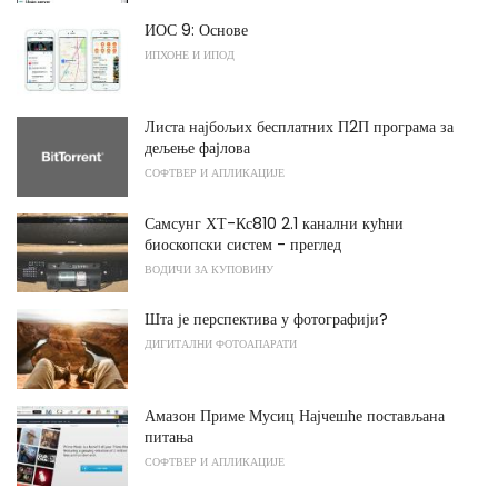
ИОС 9: Основе
ИПХОНЕ И ИПОД
Листа најбољих бесплатних П2П програма за
дељење фајлова
СОФТВЕР И АПЛИКАЦИЈЕ
Самсунг ХТ-Кс810 2.1 канални кућни
биоскопски систем - преглед
ВОДИЧИ ЗА КУПОВИНУ
Шта је перспектива у фотографији?
ДИГИТАЛНИ ФОТОАПАРАТИ
Амазон Приме Мусиц Најчешће постављана
питања
СОФТВЕР И АПЛИКАЦИЈЕ