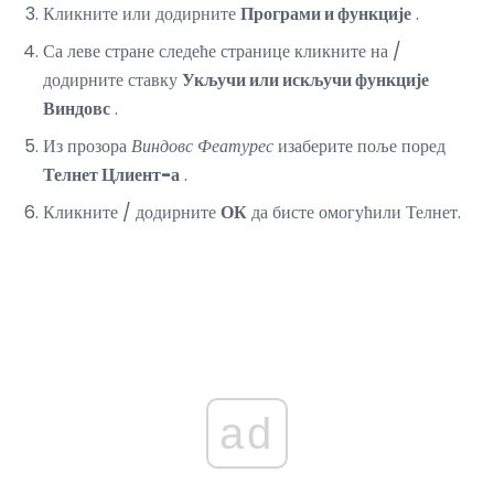
Кликните или додирните
Програми и функције
.
Са леве стране следеће странице кликните на /
додирните ставку
Укључи или искључи функције
Виндовс
.
Из прозора
Виндовс Феатурес
изаберите поље поред
Телнет Цлиент-а
.
Кликните / додирните
ОК
да бисте омогућили Телнет.
ad