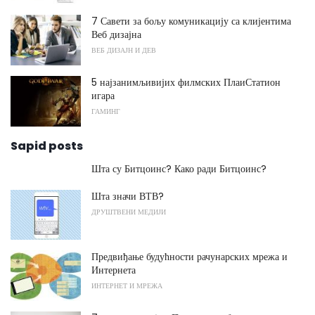
7 Савети за бољу комуникацију са клијентима
Веб дизајна
ВЕБ ДИЗАЈН И ДЕВ
5 најзанимљивијих филмских ПлаиСтатион
игара
ГАМИНГ
Sapid posts
Шта су Битцоинс? Како ради Битцоинс?
Шта значи ВТВ?
ДРУШТВЕНИ МЕДИЈИ
Предвиђање будућности рачунарских мрежа и
Интернета
ИНТЕРНЕТ И МРЕЖА