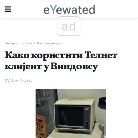
ad
Интернет и мрежа
Кључни концепти
Како користити Телнет
клијент у Виндовсу
by Тим Фисхер