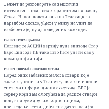
Телнет да разговарате са вештачки
интелигентним психотерапистом по имену
Елиза
. Након повезивања на Телехацк са
наредбом одоздо, уђите у елизу на упит да
изаберете једну од наведених команди.
телнет телехацк.цом
Погледајте АСЦИИ верзију пуне епизоде ​​Стар
Варс Еписоде ИВ тако што ћете унети ово у
командној линији:
телнет товел.блинкенлигхтс.нл
Поред ових забавних малога ствари које
можете учинити у Телнет-у, постоји и више
система информационих
система
. ББС је
сервер који вам омогућава да радите ствари
попут поруке другим корисницима,
прегледање вести, дијељење датотека и још