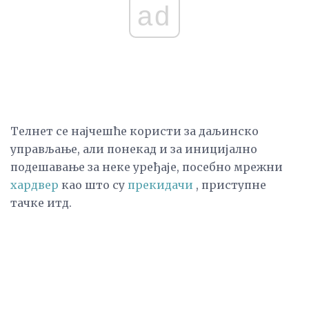
ad
Телнет се најчешће користи за даљинско
управљање, али понекад и за иницијално
подешавање за неке уређаје, посебно мрежни
хардвер
као што су
прекидачи
, приступне
тачке итд.