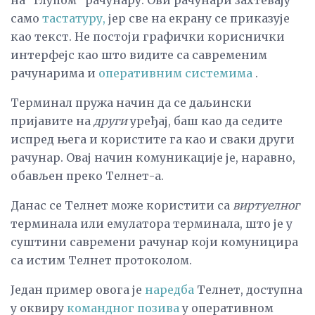
на "глупом" рачунару. Ови рачунари захтевају
само
тастатуру,
јер све на екрану се приказује
као текст. Не постоји графички кориснички
интерфејс као што видите са савременим
рачунарима и
оперативним системима
.
Терминал пружа начин да се даљински
пријавите на
други
уређај, баш као да седите
испред њега и користите га као и сваки други
рачунар. Овај начин комуникације је, наравно,
обављен преко Телнет-а.
Данас се Телнет може користити са
виртуелног
терминала или емулатора терминала, што је у
суштини савремени рачунар који комуницира
са истим Телнет протоколом.
Један пример овога је
наредба
Телнет, доступна
у оквиру
командног позива
у оперативном