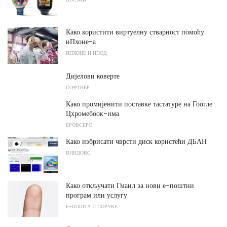
Како користити виртуелну стварност помоћу
иПхоне-а
ИПХОНЕ И ИПОД
Дијелови коверте
СОФТВЕР
Како промијенити поставке тастатуре на Гоогле
Цхромебоок-има
БРОВСЕРС
Како избрисати чврсти диск користећи ДБАН
ВИНДОВС
Како откључати Гмаил за нови е-поштни
програм или услугу
Е-ПОШТА И ПОРУКЕ