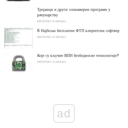
Тројанци и други злонамерни програми у
рачунарству
ИНТЕРНЕТ И МРЕЖА
6 Најбољи бесплатни ФТП клијентски софтвер
ИНТЕРНЕТ И МРЕЖА
Које су кључне ВПН безбедносне технологије?
ИНТЕРНЕТ И МРЕЖА
ad