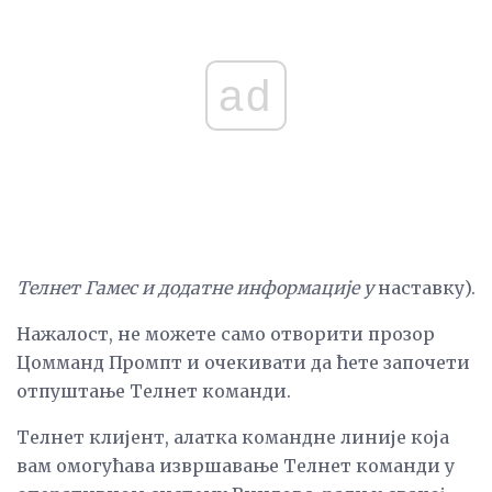
ad
Телнет Гамес и додатне информације у
наставку).
Нажалост, не можете само отворити прозор
Цомманд Промпт и очекивати да ћете започети
отпуштање Телнет команди.
Телнет клијент, алатка командне линије која
вам омогућава извршавање Телнет команди у