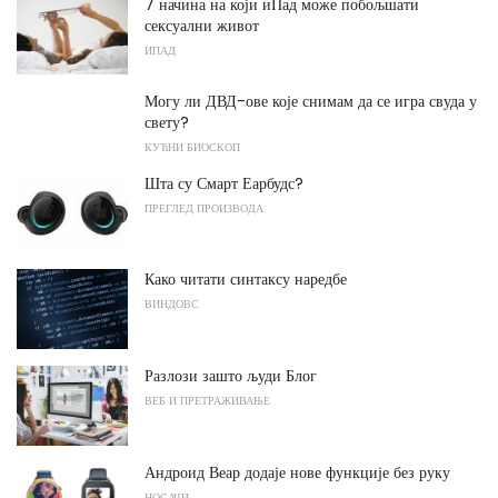
7 начина на који иПад може побољшати
сексуални живот
ИПАД
Могу ли ДВД-ове које снимам да се игра свуда у
свету?
КУЋНИ БИОСКОП
Шта су Смарт Еарбудс?
ПРЕГЛЕД ПРОИЗВОДА
Како читати синтаксу наредбе
ВИНДОВС
Разлози зашто људи Блог
ВЕБ И ПРЕТРАЖИВАЊЕ
Андроид Веар додаје нове функције без руку
НОСАЧИ