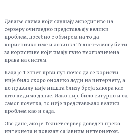
Давање свима који слушају акредитиве на
серверу очигледно представљају велики
проблем, посебно с обзиром на то да
корисничко име и лозинка Телнет-а могу бити
за кориснике који имају пуно неограничена
права на систем.
Када је Телнет први пут почео да се користи,
није било скоро онолико људи на интернету, а
по правилу није ништа близу броја хакера као
што видимо данас. Иако није било сигурно и од
самог почетка, то није представљало велики
проблем као и сада.
Ове дане, ако је Телнет сервер доведен преко
интернета и повезан са јавним интернетом,