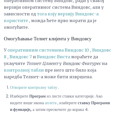
оперативном систему Виндовс, ради у свакој
верзији оперативног система Виндовс, али у
зависности од
тога коју верзију Виндовс-а
користите
, можда ћете прво морати да је
омогућите.
Омогућавање Телнет клијента у Виндовсу
У
оперативним системима Виндовс 10
,
Виндовс
8
,
Виндовс 7
и
Виндовс Виста
мораћете да
укључите
Телнет Цлиент
у
Виндовс Феатурес
на
контролној табли
пре него што било која
наредба Телнет-а може бити извршена.
Отворите контролну таблу
.
Изаберите
Програм
из листе ставки категорије. Ако
видите више икона
аплета
, изаберите
ставку Програми
и функције,
а затим прескочите до корака 4.