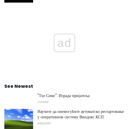
ad
See Newest
"Тхе Симс": Израда пријатеља
ГАМИНГ
Научите да онемогућите аутоматско рестартовање
у оперативном систему Виндовс КСП
ВИНДОВС