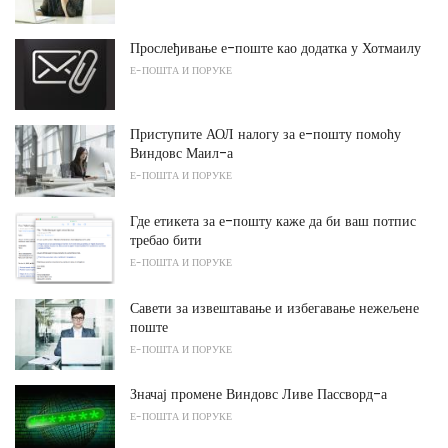
Прослеђивање е-поште као додатка у Хотмаилу
Е-ПОШТА И ПОРУКЕ
Приступите АОЛ налогу за е-пошту помоћу
Виндовс Маил-а
Е-ПОШТА И ПОРУКЕ
Где етикета за е-пошту каже да би ваш потпис
требао бити
Е-ПОШТА И ПОРУКЕ
Савети за извештавање и избегавање нежељене
поште
Е-ПОШТА И ПОРУКЕ
Значај промене Виндовс Ливе Пассворд-а
Е-ПОШТА И ПОРУКЕ