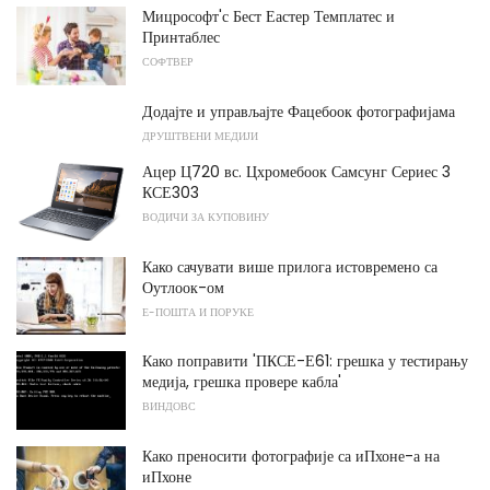
Мицрософт'с Бест Еастер Темплатес и
Принтаблес
СОФТВЕР
Додајте и управљајте Фацебоок фотографијама
ДРУШТВЕНИ МЕДИЈИ
Ацер Ц720 вс. Цхромебоок Самсунг Сериес 3
КСЕ303
ВОДИЧИ ЗА КУПОВИНУ
Како сачувати више прилога истовремено са
Оутлоок-ом
Е-ПОШТА И ПОРУКЕ
Како поправити 'ПКСЕ-Е61: грешка у тестирању
медија, грешка провере кабла'
ВИНДОВС
Како преносити фотографије са иПхоне-а на
иПхоне