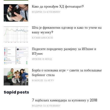
Како да пронађем ХД фотоапарат?
ВОДИЧИ ЗА КУПОВИНУ
Шта је фреквентни одговор и како то утиче на
вашу музику?
КУЋНИ БИОСКОП
Подесите породичну размјену за ИПхоне и
ИТунес
ИПХОНЕ И ИПОД
Борба о основама игре - савети за побољшање
борбеног стила
КОНЗОЛЕ ЗА ИГРУ
Sapid posts
7 најбољих камкордера за куповину у 2018
ВОДИЧИ ЗА КУПОВИНУ