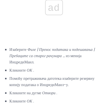
ad
Изаберите
Филе |
Пренос података и подешавања |
Пребаците са старог рачунара ...
из менија
ИнцредиМаил.
Кликните
ОК
.
Помоћу претраживача датотека изаберите резервну
копију података о ИнцредиМаил-у.
Кликните на дугме
Отвори
.
Кликните
ОК
.