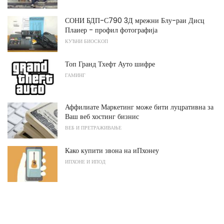
СОНИ БДП-С790 3Д мрежни Блу-раи Дисц
Плаиер - профил фотографија
КУЋНИ БИОСКОП
Топ Гранд Тхефт Ауто шифре
ГАМИНГ
Аффилиате Маркетинг може бити луцративна за
Ваш веб хостинг бизнис
ВЕБ И ПРЕТРАЖИВАЊЕ
Како купити звона на иПхонеу
ИПХОНЕ И ИПОД