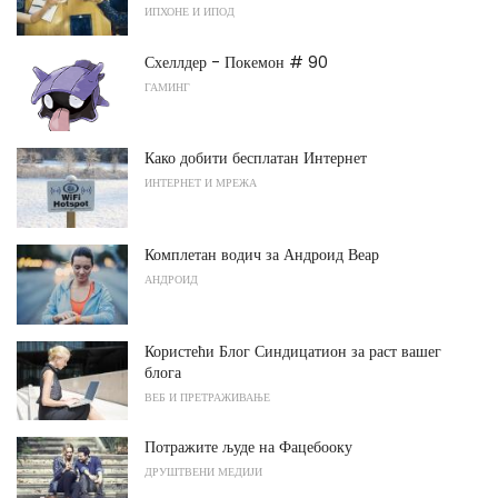
ИПХОНЕ И ИПОД
Схеллдер - Покемон # 90
ГАМИНГ
Како добити бесплатан Интернет
ИНТЕРНЕТ И МРЕЖА
Комплетан водич за Андроид Веар
АНДРОИД
Користећи Блог Синдицатион за раст вашег
блога
ВЕБ И ПРЕТРАЖИВАЊЕ
Потражите људе на Фацебооку
ДРУШТВЕНИ МЕДИЈИ