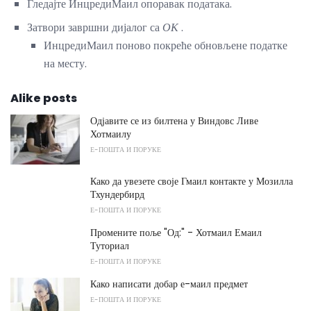
Гледајте ИнцредиМаил опоравак података.
Затвори завршни дијалог са
ОК
.
ИнцредиМаил поново покреће обновљене податке
на месту.
Alike posts
Одјавите се из билтена у Виндовс Ливе
Хотмаилу
Е-ПОШТА И ПОРУКЕ
Како да увезете своје Гмаил контакте у Мозилла
Тхундербирд
Е-ПОШТА И ПОРУКЕ
Промените поље "Од:" - Хотмаил Емаил
Туториал
Е-ПОШТА И ПОРУКЕ
Како написати добар е-маил предмет
Е-ПОШТА И ПОРУКЕ