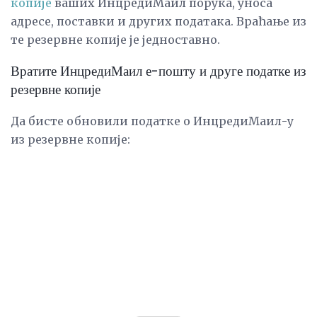
копије
ваших ИнцредиМаил порука, уноса
адресе, поставки и других података. Враћање из
те резервне копије је једноставно.
Вратите ИнцредиМаил е-пошту и друге податке из
резервне копије
Да бисте обновили податке о ИнцредиМаил-у
из резервне копије: