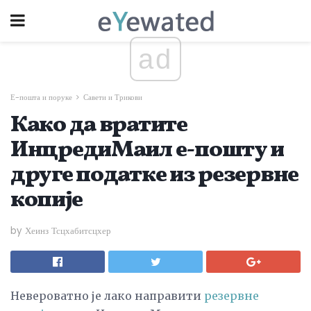
ad
Е-пошта и поруке
Савети и Трикови
Како да вратите
ИнцредиМаил е-пошту и
друге податке из резервне
копије
by Хеинз Тсцхабитсцхер
Невероватно је лако направити
резервне