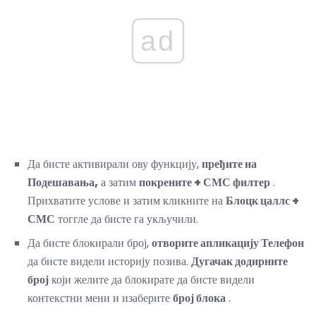
ad
Да бисте активирали ову функцију,
пређите на
Подешавања,
а затим
покрените + СМС филтер
.
Прихватите услове и затим кликните на
Блоцк цаллс +
СМС
тоггле да бисте га укључили.
Да бисте блокирали број,
отворите апликацију Телефон
да бисте видели историју позива.
Дугачак додирните
број
који желите да блокирате да бисте видели
контекстни мени и изаберите
број блока
.