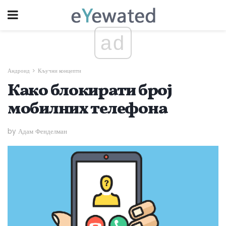
ad
Андроид
Кључни концепти
Како блокирати број
мобилних телефона
by Адам Фенделман