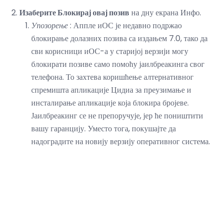
Изаберите Блокирај овај позив
на дну екрана Инфо.
Упозорење
: Аппле иОС је недавно подржао
блокирање долазних позива са издањем 7.0, тако да
сви корисници иОС-а у старијој верзији могу
блокирати позиве само помоћу јаилбреакинга свог
телефона. То захтева коришћење алтернативног
спремишта апликације Цидиа за преузимање и
инсталирање апликације која блокира бројеве.
Јаилбреакинг се не препоручује, јер ће поништити
вашу гаранцију. Уместо тога, покушајте да
надоградите на новију верзију оперативног система.