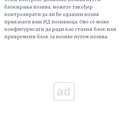
блокирања позива, можете такођер
контролирати да ли ће одлазни позив
приказати ваш ИД позиваоца. Ово се може
конфигурисати да ради као стални блок или
привремени блок за позиве путем позива.
ad