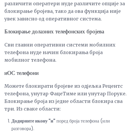
различити оператери нуде различите опције за
блокирање бројева, тако да ова функција није
увек зависно од оперативног система.
Блокирање долазних телефонских бројева
Сви главни оперативни системи мобилних
телефона нуде начин блокирања броја
мобилног телефона.
иОС телефони
Можете блокирати бројеве из одјељка Рецентс
телефона, унутар ФацеТиме или унутар Поруке.
Блокирање броја из једне области блокира сва
три. Из сваке области:
Додирните икону "и"
поред броја телефона (или
разговора).