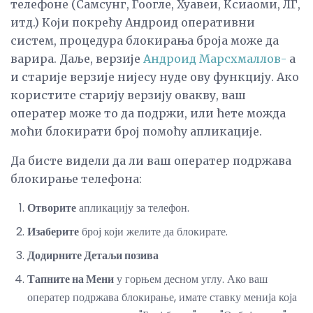
телефоне (Самсунг, Гоогле, Хуавеи, Ксиаоми, ЛГ,
итд.) Који покрећу Андроид оперативни
систем, процедура блокирања броја може да
варира. Даље, верзије
Андроид Марсхмаллов-
а
и старије верзије нијесу нуде ову функцију. Ако
користите старију верзију овакву, ваш
оператер може то да подржи, или ћете можда
моћи блокирати број помоћу апликације.
Да бисте видели да ли ваш оператер подржава
блокирање телефона:
Отворите
апликацију за телефон.
Изаберите
број који желите да блокирате.
Додирните Детаљи позива
Тапните на Мени
у горњем десном углу. Ако ваш
оператер подржава блокирање, имате ставку менија која