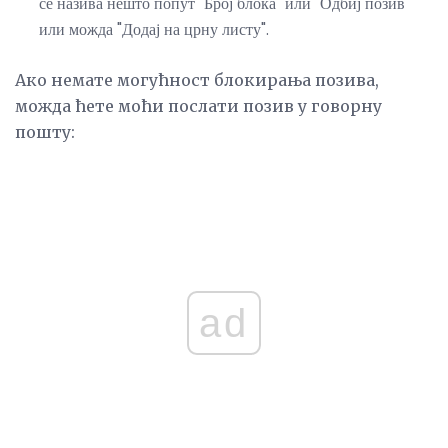
се назива нешто попут "Број блока" или "Одбиј позив"
или можда "Додај на црну листу".
Ако немате могућност блокирања позива,
можда ћете моћи послати позив у говорну
пошту:
ad