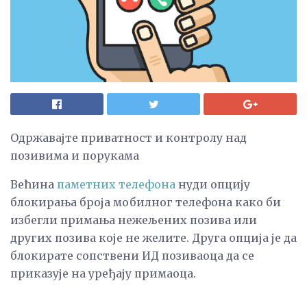
Одржавајте приватност и контролу над
позивима и порукама
Већина
паметних телефона
нуди опцију
блокирања броја мобилног телефона како би
избегли примања нежељених позива или
других позива које не желите. Друга опција је да
блокирате сопствени ИД позиваоца да се
приказује на уређају примаоца.