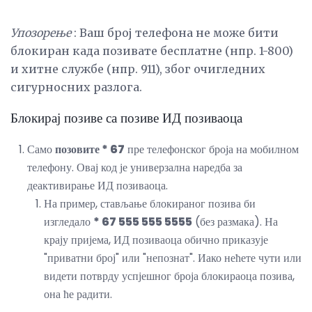
Упозорење
: Ваш број телефона не може бити
блокиран када позивате бесплатне (нпр. 1-800)
и хитне службе (нпр. 911), због очигледних
сигурносних разлога.
Блокирај позиве са позиве ИД позиваоца
Само
позовите * 67
пре телефонског броја на мобилном
телефону. Овај код је универзална наредба за
деактивирање ИД позиваоца.
На пример, стављање блокираног позива би
изгледало
* 67 555 555 5555
(без размака). На
крају пријема, ИД позиваоца обично приказује
"приватни број" или "непознат". Иако нећете чути или
видети потврду успјешног броја блокираоца позива,
она ће радити.