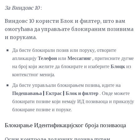
За Виндовс 10
:
Виндовс 10 користи Блок и филтер, што вам
омогућава да управљате блокираним позивима
и порукама.
Да бисте блокирали позив или поруку, отворите
апликацију
Телефон
или
Мессагинг
, притисните дугме
на број који желите да блокирате и изаберите
Блоцк
из
контекстног менија.
Да бисте управљали блокирањем позива, идите на
Подешавања |
Ектрас |
Блок и филтер
. Овде можете
блокирати позиве који немају ИД позиваоца и приказују
блокиране позиве и поруке.
Блокирање Идентификацијског броја позиваоца
Осим контроле долазних позива путем