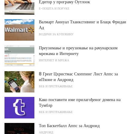
Едитор у програму Оутлоок
Е-ПОШТА И ПОРУКЕ
Валмарт Аннуал Тханксгивинг и Блацк Фридаи
Ад
ВОДИЧИ ЗА КУПОВИНУ
Преузимање и преузимање на рачунарским
мрежама и Интернету
ИНТЕРНЕТ И МРЕЖА
8 Греат Цхристмас Схоппинг Лист Аппс за
иПхоне и Андроид
ВЕБ И ПРЕТРАЖИВАЊЕ
Како поставити име прилагођеног домена на
Тумблр
ВЕБ И ПРЕТРАЖИВАЊЕ
Топ Баскетбалл Аппс за Андроид
АНДРОИД