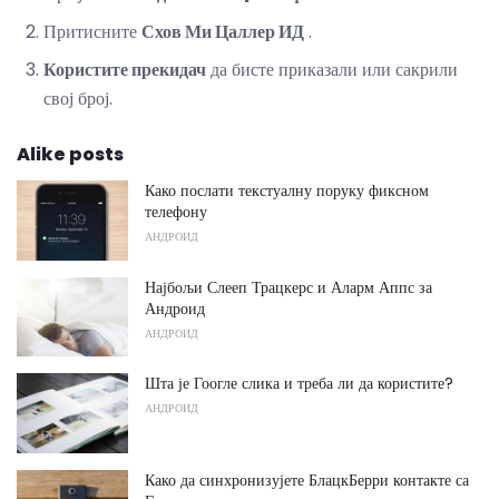
Притисните
Схов Ми Цаллер ИД
.
Користите прекидач
да бисте приказали или сакрили
свој број.
Alike posts
Како послати текстуалну поруку фиксном
телефону
АНДРОИД
Најбољи Слееп Трацкерс и Аларм Аппс за
Андроид
АНДРОИД
Шта је Гоогле слика и треба ли да користите?
АНДРОИД
Како да синхронизујете БлацкБерри контакте са