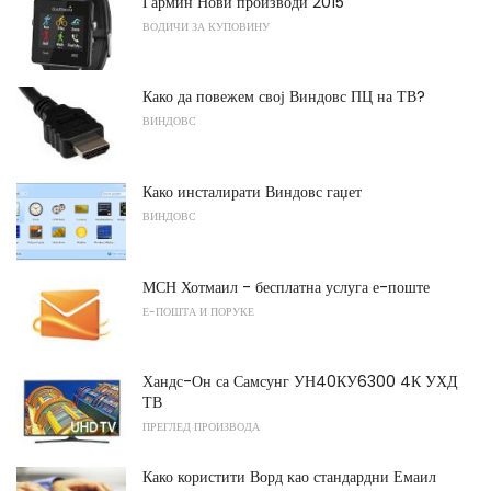
Гармин Нови производи 2015
ВОДИЧИ ЗА КУПОВИНУ
Како да повежем свој Виндовс ПЦ на ТВ?
ВИНДОВС
Како инсталирати Виндовс гаџет
ВИНДОВС
МСН Хотмаил - бесплатна услуга е-поште
Е-ПОШТА И ПОРУКЕ
Хандс-Он са Самсунг УН40КУ6300 4К УХД
ТВ
ПРЕГЛЕД ПРОИЗВОДА
Како користити Ворд као стандардни Емаил