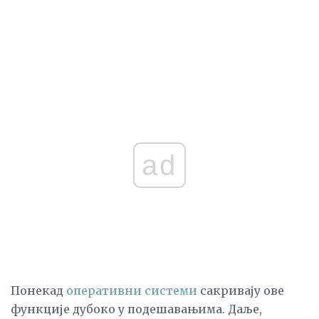
ad
Понекад
оперативни системи
сакривају ове
функције дубоко у подешавањима. Даље,