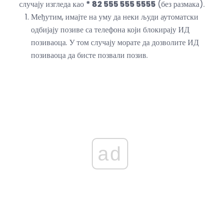
случају изгледа као
* 82 555 555 5555
(без размака).
Међутим, имајте на уму да неки људи аутоматски
одбијају позиве са телефона који блокирају ИД
позиваоца. У том случају морате да дозволите ИД
позиваоца да бисте позвали позив.
ad