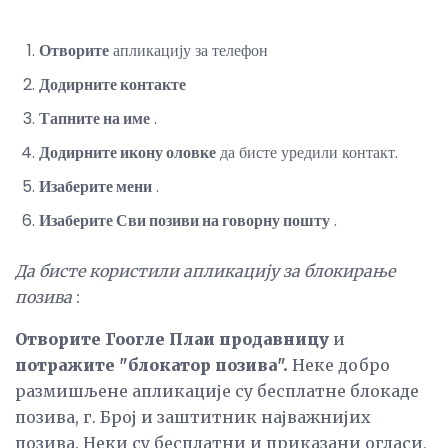
Отворите
апликацију за телефон
Додирните контакте
Тапните на име
.
Додирните икону оловке
да бисте уредили контакт.
Изаберите мени
.
Изаберите Сви позиви на говорну пошту
.
Да бисте користили апликацију за блокирање
позива
:
Отворите Гоогле Плаи продавницу
и
потражите "блокатор позива".
Неке добро
размишљене апликације су бесплатне блокаде
позива, г. Број и заштитник најважнијих
позива. Неки су бесплатни и приказани огласи,