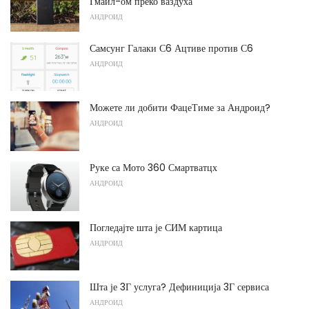
Гмаил-ом преко ваздуха
АНДРОИД
Самсунг Галаки С6 Ацтиве против С6
АНДРОИД
Можете ли добити ФацеТиме за Андроид?
АНДРОИД
Руке са Мото 360 Смартватцх
АНДРОИД
Погледајте шта је СИМ картица
АНДРОИД
Шта је 3Г услуга? Дефиниција 3Г сервиса
АНДРОИД