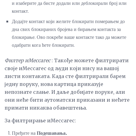
и изаберите да бисте додали или деблокирали број или
контакт.
Додајте контакт који желите блокирати померањем до
дна свих блокираних бројева и бирањем контакта за
блокирање. Ово покреће ваше контакте тако да можете
одабрати кога ћете блокирати.
Филтер иМессагес
: Такође можете филтрирати
своје иМессагес од људи који нису на вашој
листи контаката. Када сте филтрирали барем
једну поруку, нова картица приказује
непознате слање. И даље добијате поруке, али
они неће бити аутоматски приказани и нећете
примати никаква обавештења.
За филтрирање иМессагес:
Пређите на
Подешавања.