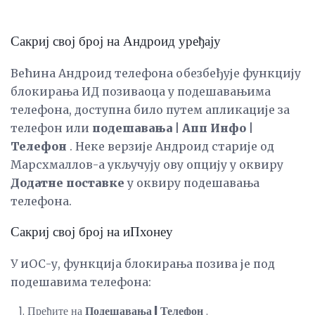
Сакриј свој број на Андроид уређају
Већина Андроид телефона обезбеђује функцију
блокирања ИД позиваоца у подешавањима
телефона, доступна било путем апликације за
телефон или
подешавања |
Апп Инфо |
Телефон
. Неке верзије Андроид старије од
Марсхмаллов-а укључују ову опцију у оквиру
Додатне поставке
у оквиру подешавања
телефона.
Сакриј свој број на иПхонеу
У иОС-у, функција блокирања позива је под
подешавима телефона:
Пређите на
Подешавања |
Телефон
.