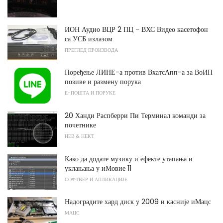
ИОН Аудио ВЦР 2 ПЦ - ВХС Видео касетофон
са УСБ излазом
ПРЕГЛЕД ПРОИЗВОДА
Поређење ЛИНЕ-а против ВхатсАпп-а за ВоИП
позиве и размену порука
Е-ПОШТА И ПОРУКЕ
20 Ханди Распберри Пи Терминал команди за
почетнике
НЕВ & НЕКТ
Како да додате музику и ефекте утапања и
уклањања у иМовие 11
СОФТВЕР И АПЛИКАЦИЈЕ
Надоградите хард диск у 2009 и касније иМацс
МАЦС