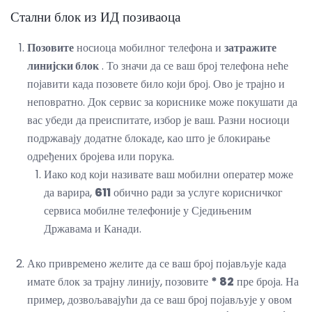
Стални блок из ИД позиваоца
Позовите
носиоца мобилног телефона и
затражите
линијски блок
. То значи да се ваш број телефона неће
појавити када позовете било који број. Ово је трајно и
неповратно. Док сервис за кориснике може покушати да
вас убеди да преиспитате, избор је ваш. Разни носиоци
подржавају додатне блокаде, као што је блокирање
одређених бројева или порука.
Иако код који називате ваш мобилни оператер може
да варира,
611
обично ради за услуге корисничког
сервиса мобилне телефоније у Сједињеним
Државама и Канади.
Ако привремено желите да се ваш број појављује када
имате блок за трајну линију, позовите
* 82
пре броја. На
пример, дозвољавајући да се ваш број појављује у овом