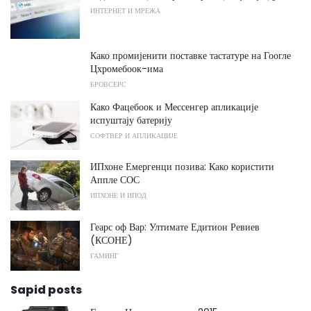
ИНТЕРНЕТ И МРЕЖА
Како промијенити поставке тастатуре на Гоогле
Цхромебоок-има
БРОВСЕРС
Како Фацебоок и Мессенгер апликације
испуштају батерију
СОФТВЕР И АПЛИКАЦИЈЕ
ИПхоне Емергенци позива: Како користити
Аппле СОС
ИПХОНЕ И ИПОД
Геарс оф Вар: Ултимате Едитион Ревиев
(КСОНЕ)
ГАМИНГ
Sapid posts