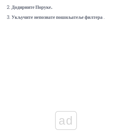
Додирните Поруке.
Укључите
непознате пошиљатеље филтера
.
ad