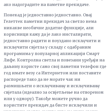
ако надоградите на паметне прекидаче.
Понекад је једноставно једноставно. Овај
Гелеттек паметни прекидач за светло нема
никакве необичне додатне функције, али
корисници кажу да је лако инсталирати,
једноставно радити и поуздано искључити и
искључити свјетла у складу с одабраним
програмима у популарној апликацији Смарт
Лифе. Контролна светла и повезани уређаји на
даљину користе само свој паметни телефон где
год имате везу са Интернетом или поставите
распореде тако да не морате чак ни
размишљати о искључивању и искључивању
свјетала (идеално за освјетљење на отвореном
или у одмору). Такође можете ручно да
користите прекидач да бисте искључили и