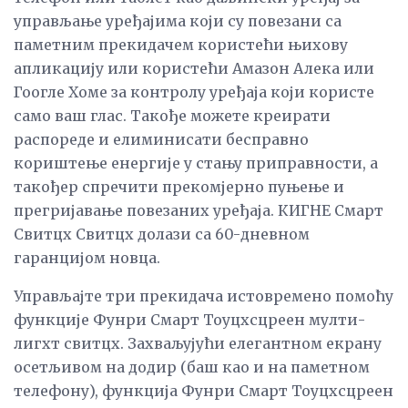
управљање уређајима који су повезани са
паметним прекидачем користећи њихову
апликацију или користећи Амазон Алека или
Гоогле Хоме за контролу уређаја који користе
само ваш глас. Такође можете креирати
распореде и елиминисати бесправно
кориштење енергије у стању приправности, а
такођер спречити прекомјерно пуњење и
прегријавање повезаних уређаја. КИГНЕ Смарт
Свитцх Свитцх долази са 60-дневном
гаранцијом новца.
Управљајте три прекидача истовремено помоћу
функције Фунри Смарт Тоуцхсцреен мулти-
лигхт свитцх. Захваљујући елегантном екрану
осетљивом на додир (баш као и на паметном
телефону), функција Фунри Смарт Тоуцхсцреен