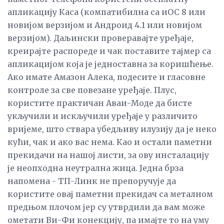
апликацију Каса (компатибилна са иОС 8 или
новијом верзијом и Андроид 4.1 или новијом
верзијом). Даљински проверавајте уређаје,
креирајте распореде и чак поставите тајмер са
апликацијом која је једноставна за коришћење.
Ако имате Амазон Алека, подесите и гласовне
контроле за све повезане уређаје. Плус,
користите практичан Аваи-Моде да бисте
укључили и искључили уређаје у различито
вријеме, што ствара убедљиву илузију да је неко
кући, чак и ако вас нема. Као и остали паметни
прекидачи на нашој листи, за ову инсталацију
је неопходна неутрална жица. Једна брза
напомена - ТП-Линк не препоручује да
користите овај паметни прекидач са металном
предњом плочом јер су утврдили да вам може
ометати Ви-Фи конекцију, па имајте то на уму