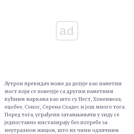
ad
Лутрон прекидач може да делује као паметни
мост који се повезује са другим паметним
кућним маркама као што су Нест, Хонеивелл,
ецобее, Сонос, Серена Схадес и још много тога.
Поред тога, уграђени затамњивачи у зиду се
једноставно инсталирају без потребе за
неутралном жицом, што их чини одличним