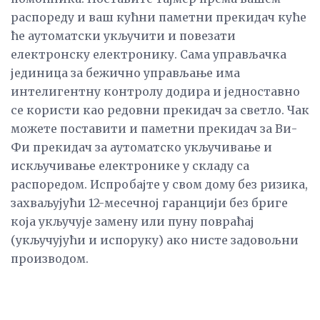
распореду и ваш кућни паметни прекидач куће
ће аутоматски укључити и повезати
електронску електронику. Сама управљачка
јединица за бежично управљање има
интелигентну контролу додира и једноставно
се користи као редовни прекидач за светло. Чак
можете поставити и паметни прекидач за Ви-
Фи прекидач за аутоматско укључивање и
искључивање електронике у складу са
распоредом. Испробајте у свом дому без ризика,
захваљујући 12-месечној гаранцији без бриге
која укључује замену или пуну повраћај
(укључујући и испоруку) ако нисте задовољни
производом.