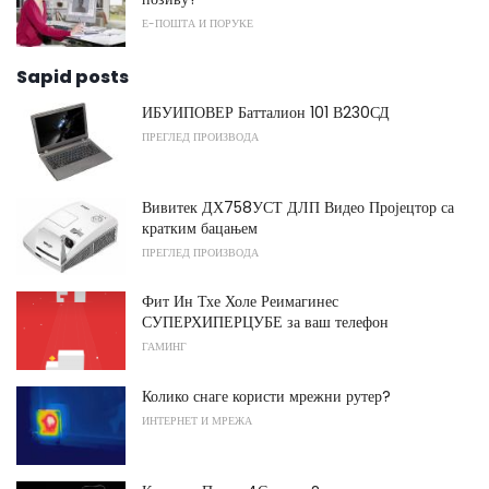
Е-ПОШТА И ПОРУКЕ
Sapid posts
ИБУИПОВЕР Батталион 101 В230СД
ПРЕГЛЕД ПРОИЗВОДА
Вивитек ДХ758УСТ ДЛП Видео Пројецтор са
кратким бацањем
ПРЕГЛЕД ПРОИЗВОДА
Фит Ин Тхе Холе Реимагинес
СУПЕРХИПЕРЦУБЕ за ваш телефон
ГАМИНГ
Колико снаге користи мрежни рутер?
ИНТЕРНЕТ И МРЕЖА