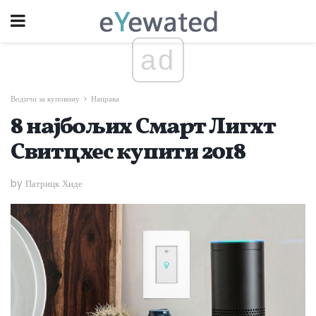
ad
Водичи за куповину
Направа
8 најбољих Смарт Лигхт
Свитцхес купити 2018
by Патрицк Хиде