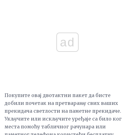
ad
Покупите овај двотактни пакет да бисте
добили почетак на претварању свих ваших
прекидача светлости на паметне прекидаче.
Укључите или искључите уређаје са било ког
места помоћу табличног рачунара или
паметног телефона користећи бесплатну