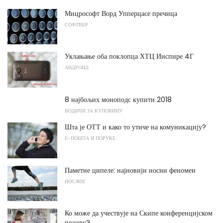
Мицрософт Ворд Упперцасе пречица
СОФТВЕР
Уклањање оба поклопца ХТЦ Инспире 4Г
АНДРОИД
8 најбољих моноподс купити 2018
ВОДИЧИ ЗА КУПОВИНУ
Шта је ОТТ и како то утиче на комуникацију?
Е-ПОШТА И ПОРУКЕ
Паметне ципеле: најновији носни феномен
НОСАЧИ
Ко може да учествује на Скипе конференцијском
позиву?