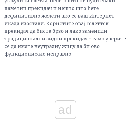
укључили светла, нешто што не нуди сваки
паметни прекидач и нешто што ћете
дефинитивно желети ако се ваш Интернет
икада изостави. Користите овај Гелеттек
прекидач да бисте брзо и лако заменили
традиционални зидни прекидач - само уверите
се да имате неутралну жицу да би ово
функционисало исправно.
ad