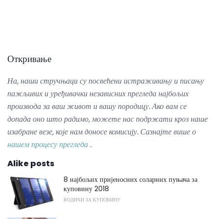
Откривање
На, наши стручњаци су посвећени истраживању и писању
пажљивих и уређивачки независних прегледа најбољих
производа за ваш живот и вашу породицу.
Ако вам се
допада оно што радимо, можете нас подржати кроз наше
изабране везе, које нам доносе комисију.
Сазнајте више о
нашем процесу прегледа
.
Alike posts
8 најбољих пријеносних соларних пуњача за
куповину 2018
ВОДИЧИ ЗА КУПОВИНУ