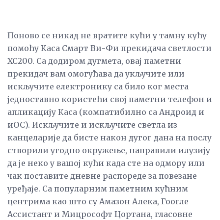
Поново се никад не вратите кући у тамну кућу
помоћу Каса Смарт Ви-Фи прекидача светлости
ХС200. Са додиром дугмета, овај паметни
прекидач вам омогућава да укључите или
искључите електронику са било ког места
једноставно користећи свој паметни телефон и
апликацију Каса (компатибилно са Андроид и
иОС). Искључите и искључите светла из
канцеларије да бисте након дугог дана на послу
створили угодно окружење, направили илузију
да је неко у вашој кући када сте на одмору или
чак поставите дневне распореде за повезане
уређаје. Са популарним паметним кућним
центрима као што су Амазон Алека, Гоогле
Ассистант и Мицрософт Цортана, гласовне