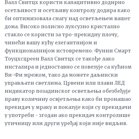
Валл Свитцх користи капацитивно додирно
осетљивост и осетљиву контролу додира како
би оптимизовала снагу над осветљењем вашег
дома. Високо полисно луксузно кристално
стакло се користи за тро-прекидну плочу,
чинећи вашу кућу елегантнијом и
функционалнијом истовремено. Фунни Смарт
Тоуцхсцреен Валл Свитцх се такође лако
инсталира и једноставно се повезује са кућном
Ви-Фи мрежом, тако да можете даљински
управљати светлима. Црвени или плави ЛЕД
индикатор позадинског осветљења обезбеђује
праву количину освјетљења како би пронашао
прекидач у мраку и показује који су прекидачи
у употреби - згодан ако прекидач контролише
утичницу или други уређај који није видљив.