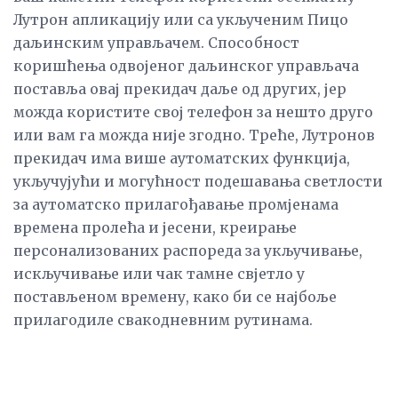
Лутрон апликацију или са укљученим Пицо
даљинским управљачем. Способност
коришћења одвојеног даљинског управљача
поставља овај прекидач даље од других, јер
можда користите свој телефон за нешто друго
или вам га можда није згодно. Треће, Лутронов
прекидач има више аутоматских функција,
укључујући и могућност подешавања светлости
за аутоматско прилагођавање промјенама
времена пролећа и јесени, креирање
персонализованих распореда за укључивање,
искључивање или чак тамне свјетло у
постављеном времену, како би се најбоље
прилагодиле свакодневним рутинама.