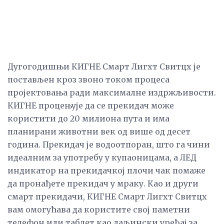
Дугогодишњи КИГНЕ Смарт Лигхт Свитцх је
постављен кроз звоно током процеса
пројектовања ради максималне издржљивости.
КИГНЕ процењује да се прекидач може
користити до 20 милиона пута и има
планирани животни век од више од десет
година. Прекидач је водоотпоран, што га чини
идеалним за употребу у купаоницама, а ЛЕД
индикатор на прекидачкој плочи чак помаже
да пронађете прекидач у мраку. Као и други
смарт прекидачи, КИГНЕ Смарт Лигхт Свитцх
вам омогућава да користите свој паметни
телефон или таблет као даљински уређај за