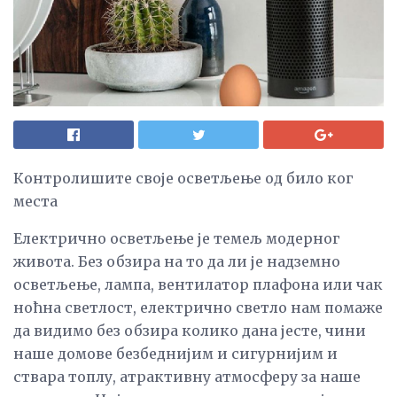
Контролишите своје осветљење од било ког
места
Електрично осветљење је темељ модерног
живота. Без обзира на то да ли је надземно
осветљење, лампа, вентилатор плафона или чак
ноћна светлост, електрично светло нам помаже
да видимо без обзира колико дана јесте, чини
наше домове безбеднијим и сигурнијим и
ствара топлу, атрактивну атмосферу за наше