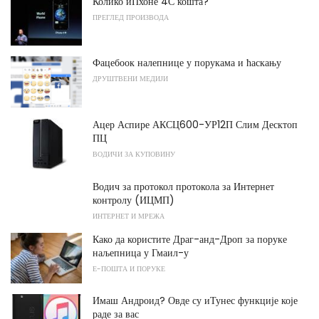
Колико иПхоне 4С кошта?
ПРЕГЛЕД ПРОИЗВОДА
Фацебоок налепнице у порукама и ћаскању
ДРУШТВЕНИ МЕДИЈИ
Ацер Аспире АКСЦ600-УР12П Слим Десктоп
ПЦ
ВОДИЧИ ЗА КУПОВИНУ
Водич за протокол протокола за Интернет
контролу (ИЦМП)
ИНТЕРНЕТ И МРЕЖА
Како да користите Драг-анд-Дроп за поруке
наљепница у Гмаил-у
Е-ПОШТА И ПОРУКЕ
Имаш Андроид? Овде су иТунес функције које
раде за вас