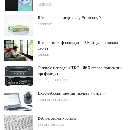
АНДРОИД
Шта је јавна фасцикла у Виндовсу?
ВИНДОВС
Шта је "порт форвардинг"? Како да поставим
своје?
ГАМИНГ
Онкио'с напредни ТКС-8160 стерео пријемник
профилиран
ПРЕГЛЕД ПРОИЗВОДА
Цхромебооки против таблета у буџету
ВОДИЧИ ЗА КУПОВИНУ
Веб безбедни крстари
ВЕБ ДИЗАЈН И ДЕВ