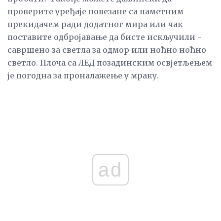
проверите уређаје повезане са паметним
прекидачем ради додатног мира или чак
поставите одбројавање да бисте искључили -
савршено за светла за одмор или ноћно ноћно
светло. Плоча са ЛЕД позадинским освјетљењем
је погодна за проналажење у мраку.
ad