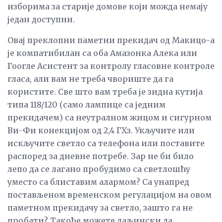
изборима за старије домове који можда немају
један доступни.
Овај преклопни паметни прекидач од Макицо-а
је компатибилан са оба Амазонка Алека или
Гоогле Асистент за контролу гласовне контроле
гласа, али вам не треба чвориште да га
користите. Све што вам треба је зидна кутија
типа 118/120 (само лампице са једним
прекидачем) са неутралном жицом и сигурном
Ви-Фи конекцијом од 2,4 ГХз. Укључите или
искључите светло са телефона или поставите
распоред за дневне потребе. Зар не би било
лепо да се лагано пробудимо са светлошћу
уместо са блиставим алармом? Са унапред
постављеном временском регулацијом на овом
паметном прекидачу за светло, зашто га не
пробати? Такође можете даљински да