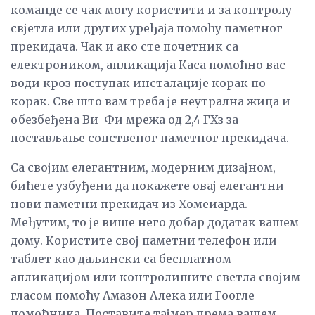
команде се чак могу користити и за контролу
свјетла или других уређаја помоћу паметног
прекидача. Чак и ако сте почетник са
електроником, апликација Каса помоћно вас
води кроз поступак инсталације корак по
корак. Све што вам треба је неутрална жица и
обезбеђена Ви-Фи мрежа од 2,4 ГХз за
постављање сопственог паметног прекидача.
Са својим елегантним, модерним дизајном,
бићете узбуђени да покажете овај елегантни
нови паметни прекидач из Хомеиарда.
Међутим, то је више него добар додатак вашем
дому. Користите свој паметни телефон или
таблет као даљински са бесплатном
апликацијом или контролишите светла својим
гласом помоћу Амазон Алека или Гоогле
помоћника. Поставите тајмер према вашем