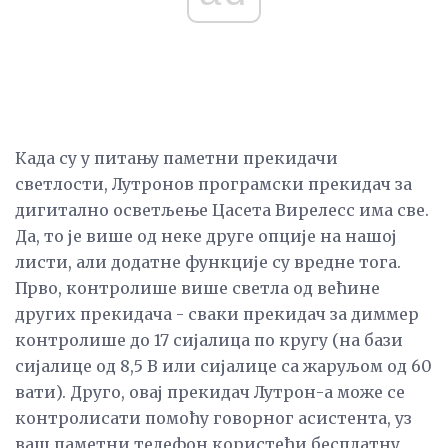
Када су у питању паметни прекидачи
светлости, Лутронов програмски прекидач за
дигитално осветљење Цасета Вирелесс има све.
Да, то је више од неке друге опције на нашој
листи, али додатне функције су вредне тога.
Прво, контролише више светла од већине
других прекидача - сваки прекидач за диммер
контролише до 17 сијалица по кругу (на бази
сијалице од 8,5 В или сијалице са жаруљом од 60
вати). Друго, овај прекидач Лутрон-а може се
контролисати помоћу говорног асистента, уз
ваш паметни телефон користећи бесплатну