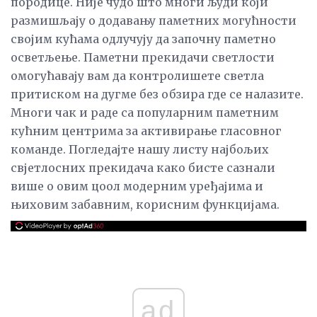
породице. Није чудо што многи људи који
размишљају о додавању паметних могућности
својим кућама одлучују да започну паметно
осветљење. Паметни прекидачи светлости
омогућавају вам да контролишете светла
притиском на дугме без обзира где се налазите.
Многи чак и раде са популарним паметним
кућним центрима за активирање гласовног
команде. Погледајте нашу листу најбољих
свјетлосних прекидача како бисте сазнали
више о овим цоол модерним уређајима и
њиховим забавним, корисним функцијама.
ad