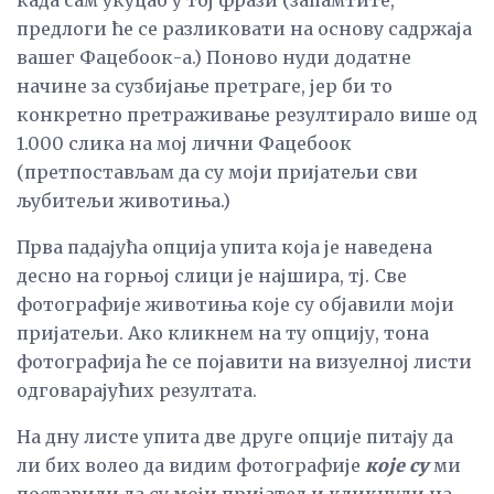
када сам укуцао у тој фрази (запамтите,
предлоги ће се разликовати на основу садржаја
вашег Фацебоок-а.) Поново нуди додатне
начине за сузбијање претраге, јер би то
конкретно претраживање резултирало више од
1.000 слика на мој лични Фацебоок
(претпостављам да су моји пријатељи сви
љубитељи животиња.)
Прва падајућа опција упита која је наведена
десно на горњој слици је најшира, тј. Све
фотографије животиња које су објавили моји
пријатељи. Ако кликнем на ту опцију, тона
фотографија ће се појавити на визуелној листи
одговарајућих резултата.
На дну листе упита две друге опције питају да
ли бих волео да видим фотографије
које су
ми