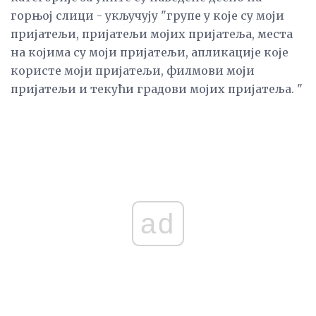
горњој слици - укључују "групе у које су моји
пријатељи, пријатељи мојих пријатеља, места
на којима су моји пријатељи, апликације које
користе моји пријатељи, филмови моји
пријатељи и текући градови мојих пријатеља. "
ad