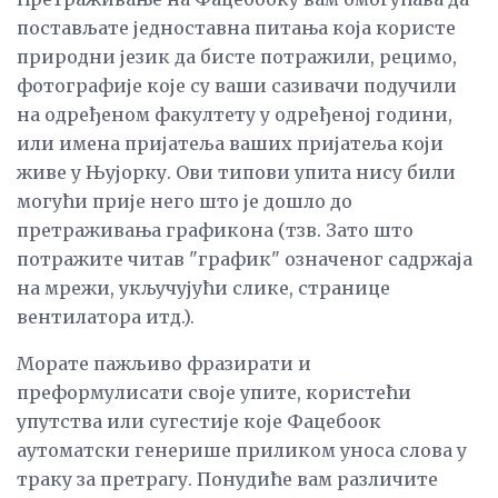
постављате једноставна питања која користе
природни језик да бисте потражили, рецимо,
фотографије које су ваши сазивачи подучили
на одређеном факултету у одређеној години,
или имена пријатеља ваших пријатеља који
живе у Њујорку. Ови типови упита нису били
могући прије него што је дошло до
претраживања графикона (тзв. Зато што
потражите читав "график" означеног садржаја
на мрежи, укључујући слике, странице
вентилатора итд.).
Морате пажљиво фразирати и
преформулисати своје упите, користећи
упутства или сугестије које Фацебоок
аутоматски генерише приликом уноса слова у
траку за претрагу. Понудиће вам различите