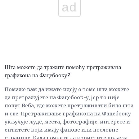
ad
Шта можете да тражите помоћу претраживача
графикона на Фацебооку?
Помаже вам да имате идеју о томе шта можете
да претражујете на Фацебоок-у, јер то није
попут Веба, где можете претраживати било шта
и све. Претраживање графикона на Фацебооку
укључује људе, места, фотографије, интересе и
ентитете који имају фанове или пословне
странице. Када почнете да користите поље за