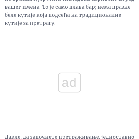
вашег имена. То је само плава бар; нема празне
беле кутије која подсећа на традиционалне
кутије за претрагу.
ad
Дакле, да започнете претраживање, једноставно