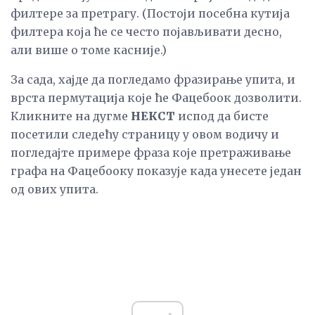
филтере за претрагу. (Постоји посебна кутија
филтера која ће се често појављивати десно,
али више о томе касније.)
За сада, хајде да погледамо фразирање упита, и
врста пермутација које ће Фацебоок дозволити.
Кликните на дугме
НЕКСТ
испод да бисте
посетили следећу страницу у овом водичу и
погледајте примере фраза које претраживање
графа на Фацебооку показује када унесете један
од ових упита.