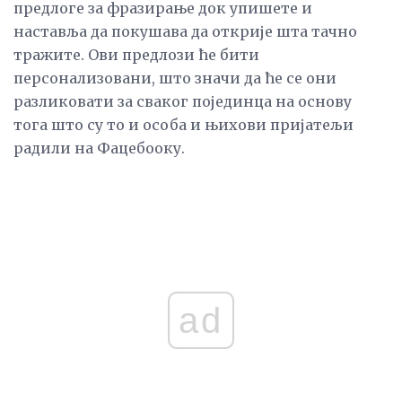
предлоге за фразирање док упишете и
наставља да покушава да открије шта тачно
тражите. Ови предлози ће бити
персонализовани, што значи да ће се они
разликовати за сваког појединца на основу
тога што су то и особа и њихови пријатељи
радили на Фацебооку.
ad