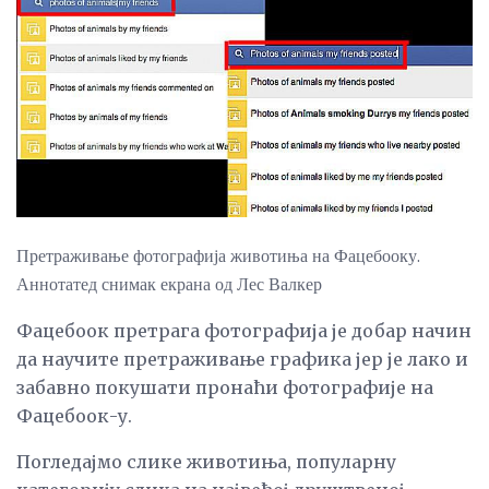
Претраживање фотографија животиња на Фацебооку.
Аннотатед снимак екрана од Лес Валкер
Фацебоок претрага фотографија је добар начин
да научите претраживање графика јер је лако и
забавно покушати пронаћи фотографије на
Фацебоок-у.
Погледајмо слике животиња, популарну