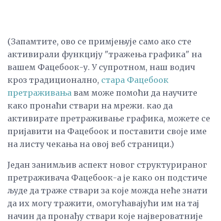
(Запамтите, ово се примјењује само ако сте
активирали функцију "тражења графика" на
вашем Фацебоок-у. У супротном, наш водич
кроз традиционално,
стара Фацебоок
претраживања
вам може помоћи да научите
како пронаћи ствари на мрежи. као да
активирате претраживање графика, можете се
пријавити на Фацебоок и поставити своје име
на листу чекања на овој веб страници.)
Један занимљив аспект новог структурираног
претраживача Фацебоок-а је како он подстиче
људе да траже ствари за које можда неће знати
да их могу тражити, омогућавајући им на тај
начин да пронађу ствари које највероватније