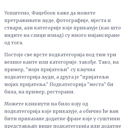
Уопштено, Фацебоок каже да можете
претраживати људе, фотографије, мјеста и
ствари, али категорије које приказује (као што
видите на слици изнад) су много нијансиране
од тога.
Постоје све врсте подкатегорија под тим три
велике канте или категорије. такође. Тако, на
пример, "моји пријатељи" су кључна
подкатегорија људи, а друга је "пријатељи
мојих пријатеља." Подкатегорија "места" би
била, на пример, ресторани.
Можете кликнути на било коју од
подкатегорија које приказује, а обично ће вам
бити приказане додатне фразе које у суштини
представљају више подкатегорија или додатне