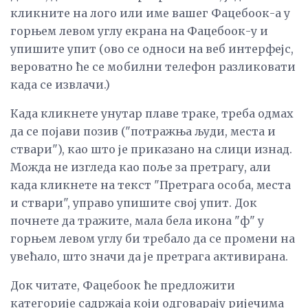
кликните на лого или име вашег Фацебоок-а у
горњем левом углу екрана на Фацебоок-у и
упишите упит (ово се односи на веб интерфејс,
вероватно ће се мобилни телефон разликовати
када се извлачи.)
Када кликнете унутар плаве траке, треба одмах
да се појави позив ("потражња људи, места и
ствари"), као што је приказано на слици изнад.
Можда не изгледа као поље за претрагу, али
када кликнете на текст "Претрага особа, места
и ствари", управо упишите свој упит. Док
почнете да тражите, мала бела икона "ф" у
горњем левом углу би требало да се промени на
увећало, што значи да је претрага активирана.
Док читате, Фацебоок ће предложити
категорије садржаја који одговарају ријечима