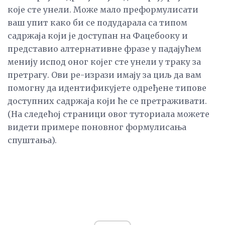
које сте унели. Може мало преформулисати
ваш упит како би се подударала са типом
садржаја који је доступан на Фацебооку и
представио алтернативне фразе у падајућем
менију испод оног којег сте унели у траку за
претрагу. Ови ре-изрази имају за циљ да вам
помогну да идентификујете одређене типове
доступних садржаја који ће се претраживати.
(На следећој страници овог туториала можете
видети примере поновног формулисања
спуштања).