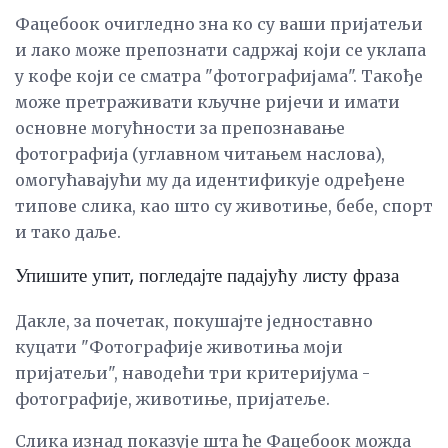
Фацебоок очигледно зна ко су ваши пријатељи
и лако може препознати садржај који се уклапа
у кофе који се сматра "фотографијама". Такође
може претраживати кључне ријечи и имати
основне могућности за препознавање
фотографија (углавном читањем наслова),
омогућавајући му да идентификује одређене
типове слика, као што су животиње, бебе, спорт
и тако даље.
Упишите упит, погледајте падајућу листу фраза
Дакле, за почетак, покушајте једноставно
куцати "Фотографије животиња моји
пријатељи", наводећи три критеријума -
фотографије, животиње, пријатеље.
Слика изнад показује шта ће Фацебоок можда