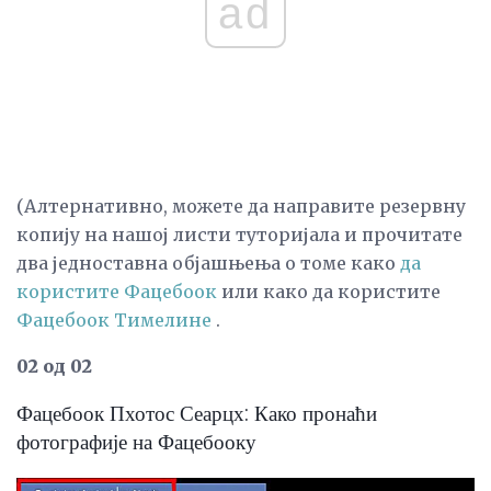
ad
(Алтернативно, можете да направите резервну
копију на нашој листи туторијала и прочитате
два једноставна објашњења о томе како
да
користите Фацебоок
или како да користите
Фацебоок Тимелине
.
02 од 02
Фацебоок Пхотос Сеарцх: Како пронаћи
фотографије на Фацебооку