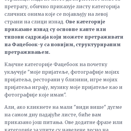
претрагу, обично приказује листу категорија
сличних онима које се појављују на левој
страни на слици изнад.
Ове категорије
приказане изнад су основне канте или
типови садржаја који можете претраживати
на Фацебоок-у са новијим, структурираним
претраживањем.
Кључне категорије Фацебоок на почетку
укључује "моје пријатеље, фотографије мојих
пријатеља, ресторани у близини, игре мојих
пријатеља играју, музику моје пријатеље као и
фотографије које имам".
Али, ако кликнете на мали "види више" дугме
на самом дну падајуће листе, биће вам
приказано још питања. Ове додатне фразе или
категорије за упите су наведене десно на