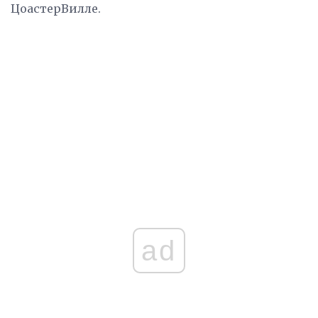
ЦоастерВилле.
ad