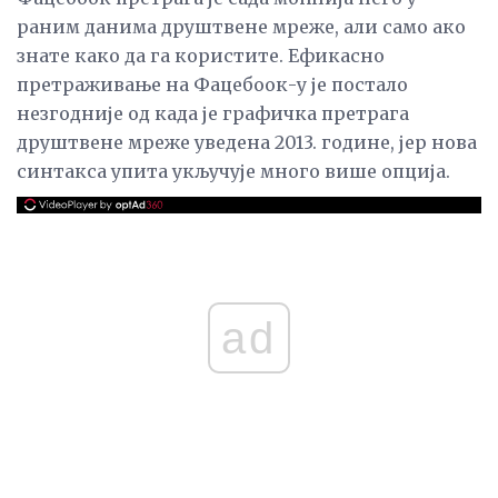
раним данима друштвене мреже, али само ако
знате како да га користите. Ефикасно
претраживање на Фацебоок-у је постало
незгодније од када је графичка претрага
друштвене мреже уведена 2013. године, јер нова
синтакса упита укључује много више опција.
ad