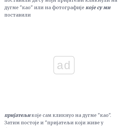
поставили да су моји пријатељи кликнули на
дугме "као" или на фотографије
које су ми
поставили
ad
пријатељи
које сам кликнуо на дугме "као".
Затим постоје и "пријатељи који живе у