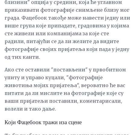
близини" опција у средини, која ће углавном
приказивати фотографије снимљене близу мог
града. Фацебоок такође може навести једну или
више група које припадате, градовима у којима
сте живели или компанијама за које сте
радили, питајући се да ли желите да видите
фотографије својих пријатеља који пада у једну
од тих канти.
Ако сте оставили "постављени" у првобитном
упиту и управо куцали, "фотографије
животиња мојих пријатеља", вероватно ће вас
питати да ли мислите на фотографије које су
ваши пријатељи поставили, коментарисали,
волели и тако даље.
Који Фацебоок тражи иза сцене