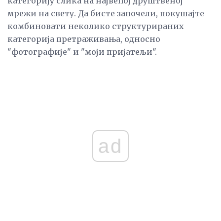
категорију слика на највећој друштвеној
мрежи на свету. Да бисте започели, покушајте
комбиновати неколико структурираних
категорија претраживања, односно
"фотографије" и "моји пријатељи".
ad