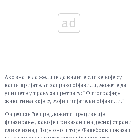
ad
Ако знате да желите да видите слике које су
ваши пријатељи заправо објавили, можете да
упишете у траку за претрагу: "Фотографије
животиња које су моји пријатељи објавили."
Фацебоок ће предложити прецизније
фразирање, како је приказано на десној страни
слике изнад. То је оно што је Фацебоок показао