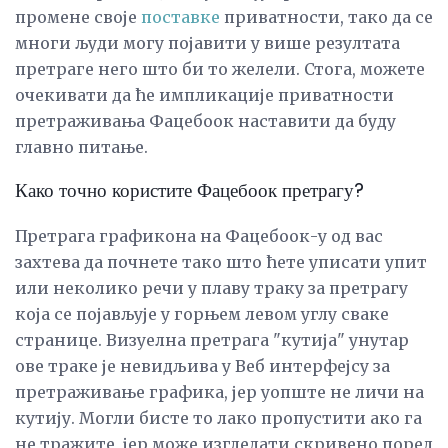
промене своје
поставке
приватности, тако да се
многи људи могу појавити у више резултата
претраге него што би то желели. Стога, можете
очекивати да ће импликације приватности
претраживања Фацебоок наставити да буду
главно питање.
Како точно користите Фацебоок претрагу?
Претрага графикона на Фацебоок-у од вас
захтева да почнете тако што ћете уписати упит
или неколико речи у плаву траку за претрагу
која се појављује у горњем левом углу сваке
странице. Визуелна претрага "кутија" унутар
ове траке је невидљива у Веб интерфејсу за
претраживање графика, јер уопште не личи на
кутију. Могли бисте то лако пропустити ако га
не тражите, јер може изгледати скривено поред