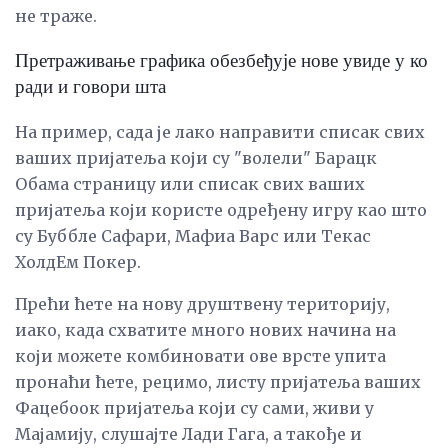
не траже.
Претраживање графика обезбеђује нове увиде у ко
ради и говори шта
На пример, сада је лако направити списак свих
ваших пријатеља који су "волели" Барацк
Обама страницу или списак свих ваших
пријатеља који користе одређену игру као што
су Буббле Сафари, Мафиа Варс или Текас
ХолдЕм Покер.
Прећи ћете на нову друштвену територију,
иако, када схватите много нових начина на
који можете комбиновати ове врсте упита
пронаћи ћете, рецимо, листу пријатеља ваших
Фацебоок пријатеља који су сами, живи у
Мајамију, слушајте Лади Гага, а такође и