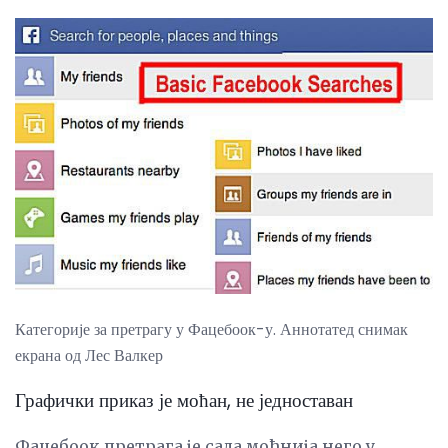
Категорије за претрагу у Фацебоок-у. Аннотатед снимак
екрана од Лес Валкер
Графички приказ је моћан, не једноставан
Фацебоок претрага је сада моћнија него у