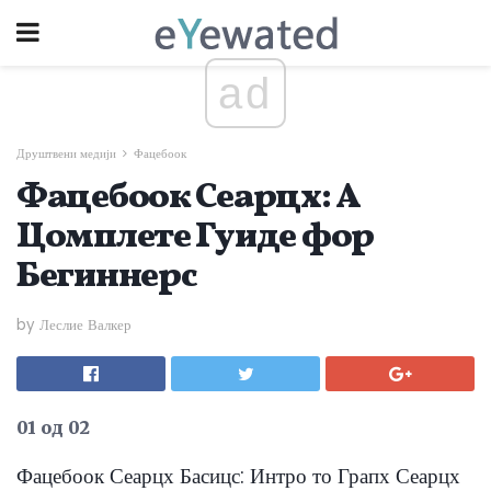
ad
Друштвени медији
Фацебоок
Фацебоок Сеарцх: А
Цомплете Гуиде фор
Бегиннерс
by Леслие Валкер
01 од 02
Фацебоок Сеарцх Басицс: Интро то Грапх Сеарцх