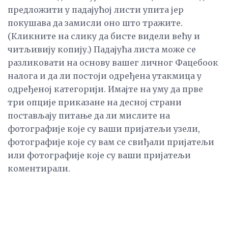
предложити у падајућој листи упита јер
покушава да замисли оно што тражите.
(Кликните на слику да бисте видели већу и
читљивију копију.) Падајућа листа може се
разликовати на основу вашег личног Фацебоок
налога и да ли постоји одређена утакмица у
одређеној категорији. Имајте на уму да прве
три опције приказане на десној страни
постављају питање да ли мислите на
фотографије које су ваши пријатељи узели,
фотографије које су вам се свиђали пријатељи
или фотографије које су ваши пријатељи
коментирали.