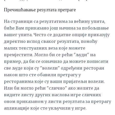
Пречишћавање резултата претраге
На страници са резултатима за већину упита,
биће Вам приказано још начина за побољшање
вашег упита. Често се додатне опције приказују
директно испод сваког резултата, помоћу
малих текстуалних веза које можете
премјестити. Могло би се рећи "људи" на
пример, да би се означило да можете пописати
све људе који су "волели" одређени ресторан
након што сте обавили претрагу у
ресторанима које су ваши пријатељи волели.
Или би могло рећи "слично" ако желите да
видите листу других наслова игре сличних
оном приказаном у листи резултата за претрагу
апликације које сте укључили у игре.