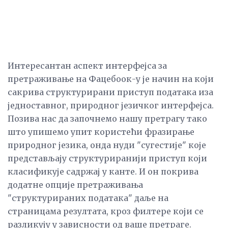
Интересантан аспект интерфејса за
претраживање на Фацебоок-у је начин на који
сакрива структурирани приступ података иза
једноставног, природног језичког интерфејса.
Позива нас да започнемо нашу претрагу тако
што упишемо упит користећи фразирање
природног језика, онда нуди "сугестије" које
представљају структуриранији приступ који
класификује садржај у канте. И он покрива
додатне опције претраживања
"структурираних података" даље на
страницама резултата, кроз филтере који се
разликују у зависности од ваше претраге.