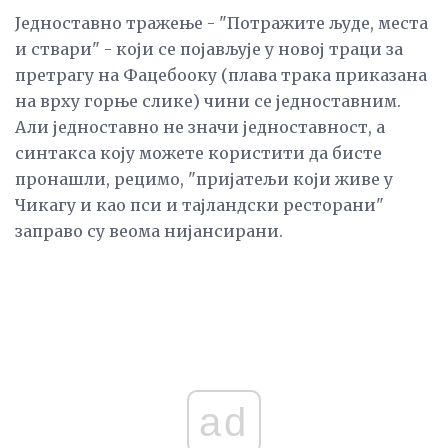
Једноставно тражење - "Потражите људе, места
и ствари" - који се појављује у новој траци за
претрагу на Фацебооку (плава трака приказана
на врху горње слике) чини се једноставним.
Али једноставно не значи једноставност, а
синтакса коју можете користити да бисте
пронашли, рецимо, "пријатељи који живе у
Чикагу и као пси и тајландски ресторани"
заправо су веома нијансирани.
ad