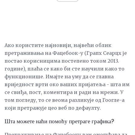
Ако користите најновији, највећи облик
претраживања на Фацебоок-у (Грапх Сеарцх је
постао корисницима постепено током 2013.
године), плаћа се како би сте научили како то
функционише. Имајте на уму да се главна
вриједност врти око ваших пријатеља - шта им
се свиђа, пост, коментира и ради на мрежи. У
том погледу, то се веома разликује од Гоогле-а
који претражује цео веб по дефаулту.
Шта можете наћи помоћу претраге графика?
Претраживање на Фацебооку вам омогућава да