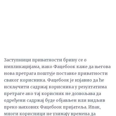
Заступници приватности брину се о
импликацијама, иако Фацебоок каже да његова
нова претрага поштује поставке приватности
сваког корисника. Фацебоок је изјавио да ће
искључити садржај корисника у резултатима
претраге ако тај корисник не дозвољава да
одређени садржај буде објављен или видљив
преко њихових Фацебоок пријатеља. Ипак,
многи корисници не узимају времена да