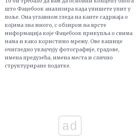
То би требало да вам да основни концепт онога
што Фацебоок анализира када упишете упит у
поље. Она углавном гледа на канте садржаја о
којима зна много, с обзиром на врсте
информација које Фацебоок прикупља о свима
нама и како користимо мрежу. Ове кашице
очигледно укључују фотографије, градове,
имена предузећа, имена места и слично
структуриране податке.
ad