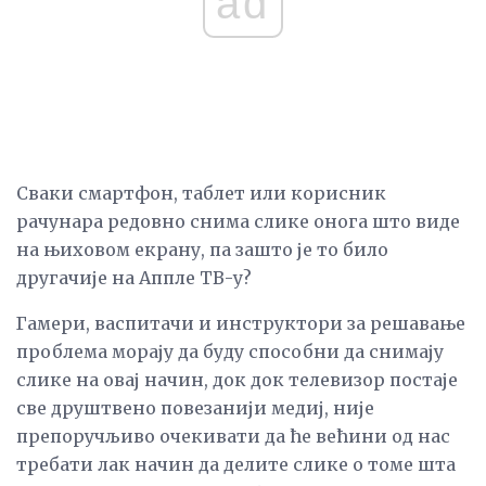
ad
Сваки смартфон, таблет или корисник
рачунара редовно снима слике онога што виде
на њиховом екрану, па зашто је то било
другачије на Аппле ТВ-у?
Гамери, васпитачи и инструктори за решавање
проблема морају да буду способни да снимају
слике на овај начин, док док телевизор постаје
све друштвено повезанији медиј, није
препоручљиво очекивати да ће већини од нас
требати лак начин да делите слике о томе шта