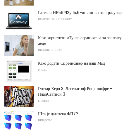
Гатеваи НЕ56Р12у 15,6-инчни лаптоп рачунар
ВОДИЧИ ЗА КУПОВИНУ
Како користити иТунес ограничења за заштиту
деце
ИПХОНЕ И ИПОД
Како додати Сцреенсавер на ваш Мац
МАЦС
Гуитар Херо 3: Легендс оф Роцк шифре -
ПлаиСтатион 3
ГАМИНГ
Шта је датотека ФП7?
ВИНДОВС