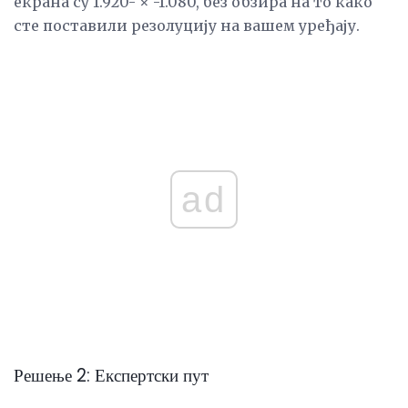
екрана су 1.920- × -1.080, без обзира на то како
сте поставили резолуцију на вашем уређају.
ad
Решење 2: Експертски пут