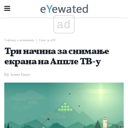
ad
Софтвер и апликације
Само за иОС
Три начина за снимање
екрана на Аппле ТВ-у
by Јонни Еванс