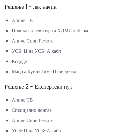
Решење 1 - лак начин
Аппле ТВ
Повезан телевизор са ХДМИ каблом
Аппле Сири Ремоте
УСБ-Ц на УСБ-А кабл
Ксцоде
Мац са КуицкТиме Плаиер-ом
Решење 2 - Експертски пут
Аппле ТВ
Специјални донгле
Аппле Сири Ремоте
УСБ-Ц на УСБ-А кабл