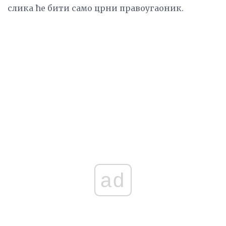
слика ће бити само црни правоугаоник.
ad