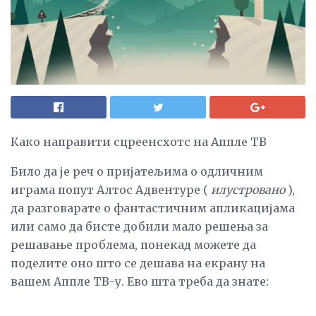
Како направити сцреенсхотс на Аппле ТВ
Било да је реч о пријатељима о одличним
играма попут Алтос Адвентуре (
илустровано
),
да разговарате о фантастичним апликацијама
или само да бисте добили мало решења за
решавање проблема, понекад можете да
поделите оно што се дешава на екрану на
вашем Аппле ТВ-у. Ево шта треба да знате: