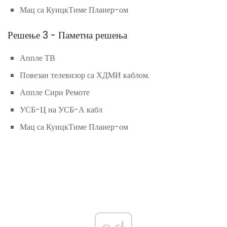
Мац са КуицкТиме Плаиер-ом
Решење 3 - Паметна решења
Аппле ТВ
Повезан телевизор са ХДМИ каблом.
Аппле Сири Ремоте
УСБ-Ц на УСБ-А кабл
Мац са КуицкТиме Плаиер-ом