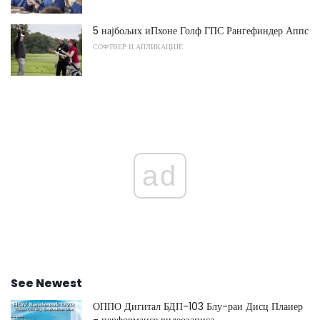
5 најбољих иПхоне Голф ГПС Рангефиндер Аппс
СОФТВЕР И АПЛИКАЦИЈЕ
ad
See Newest
ОППО Дигитал БДП-103 Блу-раи Дисц Плаиер