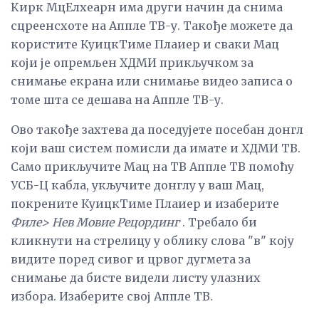
Кирк МцЕлхеарн има други начин да снима
сцреенсхоте на Аппле ТВ-у. Такође можете да
користите КуицкТиме Плаиер и сваки Мац
који је опремљен ХДМИ прикључком за
снимање екрана или снимање видео записа о
томе шта се дешава на Аппле ТВ-у.
Ово такође захтева да поседујете посебан донгл
који ваш систем помисли да имате и ХДМИ ТВ.
Само прикључите Мац на ТВ Аппле ТВ помоћу
УСБ-Ц кабла, укључите донглу у ваш Мац,
покрените КуицкТиме Плаиер и изаберите
Филе> Нев Мовие Рецординг
. Требало би
кликнути на стрелицу у облику слова "в" коју
видите поред сивог и црвог дугмета за
снимање да бисте видели листу улазних
избора. Изаберите свој Аппле ТВ.