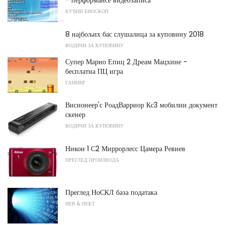
- перформансе видеозаписа
КУЋНИ БИОСКОП
8 најбољих бас слушалица за куповину 2018
ВОДИЧИ ЗА КУПОВИНУ
Супер Марио Епиц 2 Дреам Мацхине -
бесплатна ПЦ игра
ГАМИНГ
Висионеер'с РоадВарриор Кс3 мобилни документ
скенер
ВОДИЧИ ЗА КУПОВИНУ
Никон 1 С2 Миррорлесс Цамера Ревиев
ПРЕГЛЕД ПРОИЗВОДА
Преглед НоСКЛ база података
НЕВ & НЕКТ