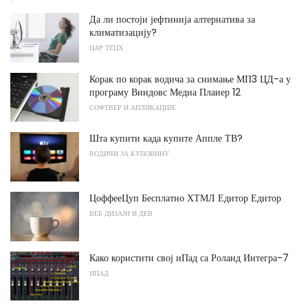
Да ли постоји јефтинија алтернатива за
климатизацију?
ЦАР ТЕЦХ
Корак по корак водича за снимање МП3 ЦД-а у
програму Виндовс Медиа Плаиер 12
СОФТВЕР И АПЛИКАЦИЈЕ
Шта купити када купите Аппле ТВ?
ВОДИЧИ ЗА КУПОВИНУ
ЦоффееЦуп Бесплатно ХТМЛ Едитор Едитор
ВЕБ ДИЗАЈН И ДЕВ
Како користити свој иПад са Роланд Интегра-7
ИПАД