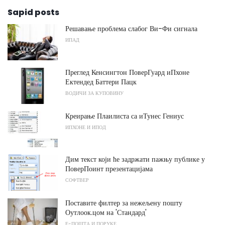
Sapid posts
Решавање проблема слабог Ви-Фи сигнала
ИПАД
Преглед Кенсингтон ПоверГуард иПхоне
Ектендед Баттери Пацк
ВОДИЧИ ЗА КУПОВИНУ
Креирање Плаилиста са иТунес Гениус
ИПХОНЕ И ИПОД
Дим текст који ће задржати пажњу публике у
ПоверПоинт презентацијама
СОФТВЕР
Поставите филтер за нежељену пошту
Оутлоок.цом на 'Стандард'
Е-ПОШТА И ПОРУКЕ