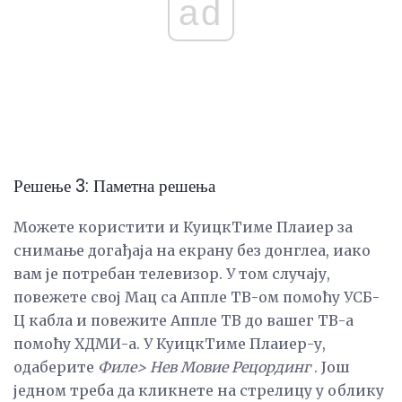
ad
Решење 3: Паметна решења
Можете користити и КуицкТиме Плаиер за
снимање догађаја на екрану без донглеа, иако
вам је потребан телевизор. У том случају,
повежете свој Мац са Аппле ТВ-ом помоћу УСБ-
Ц кабла и повежите Аппле ТВ до вашег ТВ-а
помоћу ХДМИ-а. У КуицкТиме Плаиер-у,
одаберите
Филе> Нев Мовие Рецординг
. Још
једном треба да кликнете на стрелицу у облику