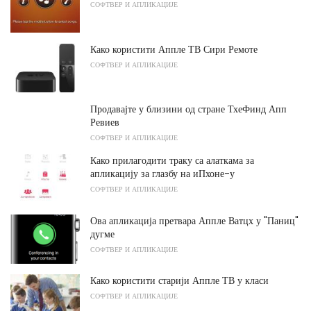
СОФТВЕР И АПЛИКАЦИЈЕ
Како користити Аппле ТВ Сири Ремоте
СОФТВЕР И АПЛИКАЦИЈЕ
Продавајте у близини од стране ТхеФинд Апп
Ревиев
СОФТВЕР И АПЛИКАЦИЈЕ
Како прилагодити траку са алаткама за
апликацију за глазбу на иПхоне-у
СОФТВЕР И АПЛИКАЦИЈЕ
Ова апликација претвара Аппле Ватцх у "Паниц"
дугме
СОФТВЕР И АПЛИКАЦИЈЕ
Како користити старији Аппле ТВ у класи
СОФТВЕР И АПЛИКАЦИЈЕ