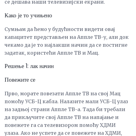
се дешава наши телевизијски екрани.
Како је то учињено
Сумњам да ћемо у будућности видети овај
капацитет представљен на Аппле ТВ-у, али док
чекамо да је то најлакши начин да се постигне
задатак, користећи Аппле ТВ и Мац.
Решење 1: лак начин
Повежите се
Прво, морате повезати Аппле ТВ на свој Мац
помоћу УСБ-Ц кабла. Налазите мали УСБ-Ц улаз
на задњој страни Аппле ТВ-а. Тада би требали
да прикључите свој Аппле ТВ на напајање и
повежете га са телевизором помоћу ХДМИ
улаза. Ако не успете да се повежете на ХДМИ,