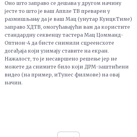
Оно што заправо се дешава у другом начину
јесте то што је ваш Аппле ТВ преварен у
размишљању да је ваш Мац (унутар КуицкТиме)
заправо ХДТВ, омогућавајући вам да користите
стандардну секвенцу тастера Мац Цомманд-
Оптион-4 да бисте снимили сцреенсхоте
догађаја који узимају ставите на екран.
Нажалост, то је несавршено решење јер не
можете да снимите било који ДРМ-заштићени
видео (на пример, иТунес филмове) на овај
начин.