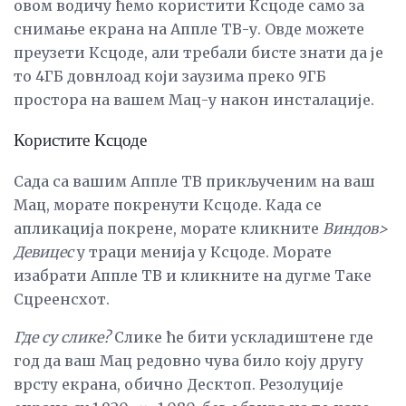
овом водичу ћемо користити Ксцоде само за
снимање екрана на Аппле ТВ-у. Овде можете
преузети Ксцоде, али требали бисте знати да је
то 4ГБ довнлоад који заузима преко 9ГБ
простора на вашем Мац-у након инсталације.
Користите Ксцоде
Сада са вашим Аппле ТВ прикљученим на ваш
Мац, морате покренути Ксцоде. Када се
апликација покрене, морате кликните
Виндов>
Девицес
у траци менија у Ксцоде. Морате
изабрати Аппле ТВ и кликните на дугме Таке
Сцреенсхот.
Где су слике?
Слике ће бити ускладиштене где
год да ваш Мац редовно чува било коју другу
врсту екрана, обично Десктоп. Резолуције