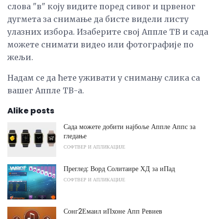
слова "в" коју видите поред сивог и црвеног
дугмета за снимање да бисте видели листу
улазних избора. Изаберите свој Аппле ТВ и сада
можете снимати видео или фотографије по
жељи.
Надам се да ћете уживати у снимању слика са
вашег Аппле ТВ-а.
Alike posts
Сада можете добити најбоље Аппле Аппс за
гледање
СОФТВЕР И АПЛИКАЦИЈЕ
Преглед: Ворд Солитаире ХД за иПад
СОФТВЕР И АПЛИКАЦИЈЕ
Сонг2Емаил иПхоне Апп Ревиев