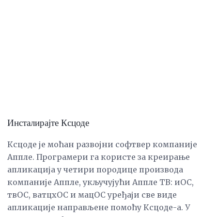
Инсталирајте Ксцоде
Ксцоде је моћан развојни софтвер компаније
Аппле. Програмери га користе за креирање
апликација у четири породице производа
компаније Аппле, укључујући Аппле ТВ: иОС,
твОС, ватцхОС и мацОС уређаји све виде
апликације направљене помоћу Ксцоде-а. У