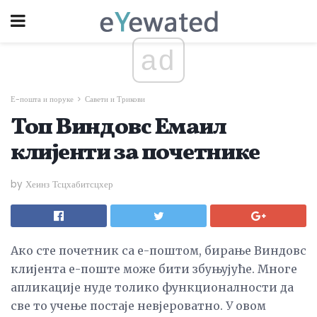
ad
Е-пошта и поруке
Савети и Трикови
Топ Виндовс Емаил
клијенти за почетнике
by Хеинз Тсцхабитсцхер
Ако сте почетник са е-поштом, бирање Виндовс
клијента е-поште може бити збуњујуће. Многе
апликације нуде толико функционалности да
све то учење постаје невјероватно. У овом