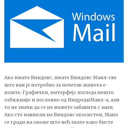
Ако имате Виндовс, имате Виндовс Маил-све
што вам је потребно за почетак живота е-
поште. Графички, интерфејс изгледа нешто
озбиљније и пословно од ИнцредиМаил-а, али
то не значи да се не можете забавити с њим.
Ако сте навикли на Виндовс екосистем, Маил
се гради на ономе што већ знате како бисте