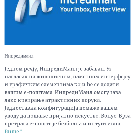
Инцредимаил
Једном речју, ИнцредиМаил је забаван. Уз
нагласак на живописном, паметном интерфејсу
и графичким елементима који ће се додати
вашим е-поштама, ИнцредиМаил омогућава
лако креирање атрактивних порука.
Једноставна конфигурација помаже вашем
уводу да пошаље пријатно искуство. Бонус: Брза
претрага е-поште је безболна и интуитивна.
Више "