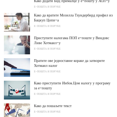
Како додати Бцц прималце у е-пошту у АОЛ-у
Е-ПОШТА И ПОРУКЕ
Како да вратите Мозилла Тхундербирд профил из
Бацкуп Цопи-а
Е-ПОШТА И ПОРУКЕ
Приступите налогама ПОП е-поште у Виндовс
Ливе Хотмаил-у
Е-ПОШТА И ПОРУКЕ
Пратите ове једноставне кораке да затворите
Хотмаил налог
Е-ПОШТА И ПОРУКЕ
Како приступити Инбок.Цом налогу у програму
за е-пошту
Е-ПОШТА И ПОРУКЕ
Како да пошаљете текст
Е-ПОШТА И ПОРУКЕ