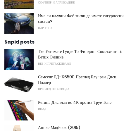
СОФТВЕР И АПЛИКАЦИЈЕ
Има ли кључни Фоб значи да имате сигурносни
систем?
ЦАР ТЕЦХ
Sapid posts
Тхе Ултимате Гуиде То Финдинг Сометхинг То
Ватцх Онлине
ВЕБ И ПРЕТРАЖИВАЊЕ
Самсунг БД-Х6500 Преглед Блу-раи Дисц
Плаиер
ПРЕГЛЕД ПРОИЗВОДА
Ретина Дисплаи вс 4К против Труе Тоне
ИПАД
Аппле МацБоок (2015)