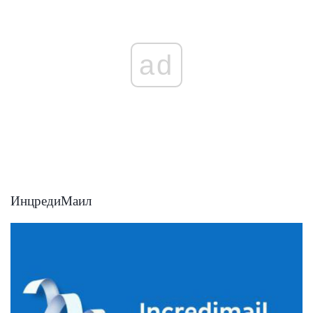
ad
ИнцредиМаил