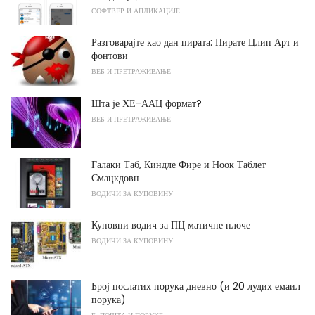
СОФТВЕР И АПЛИКАЦИЈЕ
Разговарајте као дан пирата: Пирате Цлип Арт и
фонтови
ВЕБ И ПРЕТРАЖИВАЊЕ
Шта је ХЕ-ААЦ формат?
ВЕБ И ПРЕТРАЖИВАЊЕ
Галаки Таб, Киндле Фире и Ноок Таблет
Смацкдовн
ВОДИЧИ ЗА КУПОВИНУ
Куповни водич за ПЦ матичне плоче
ВОДИЧИ ЗА КУПОВИНУ
Број послатих порука дневно (и 20 лудих емаил
порука)