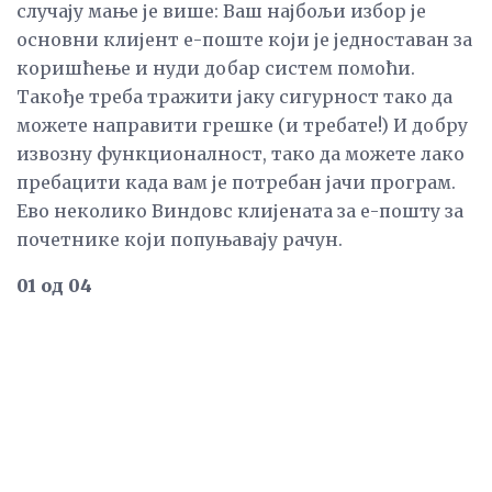
случају мање је више: Ваш најбољи избор је
основни клијент е-поште који је једноставан за
коришћење и нуди добар систем помоћи.
Такође треба тражити јаку сигурност тако да
можете направити грешке (и требате!) И добру
извозну функционалност, тако да можете лако
пребацити када вам је потребан јачи програм.
Ево неколико Виндовс клијената за е-пошту за
почетнике који попуњавају рачун.
01 од 04