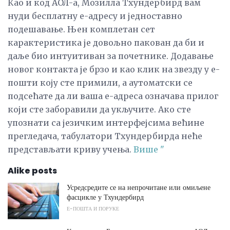
Као и код АОЛ-а, Мозилла Тхундербирд вам
нуди бесплатну е-адресу и једноставно
подешавање. Њен комплетан сет
карактеристика је довољно пакован да би и
даље био интуитиван за почетнике. Додавање
новог контакта је брзо и као клик на звезду у е-
пошти коју сте примили, а аутоматски се
подсећате да ли ваша е-адреса означава прилог
који сте заборавили да укључите. Ако сте
упознати са језичким интерфејсима већине
прегледача, табулатори Тхундербирда неће
представљати криву учења.
Више "
Alike posts
Усредсредите се на непрочитане или омиљене
фасцикле у Тхундербирд
Е-ПОШТА И ПОРУКЕ