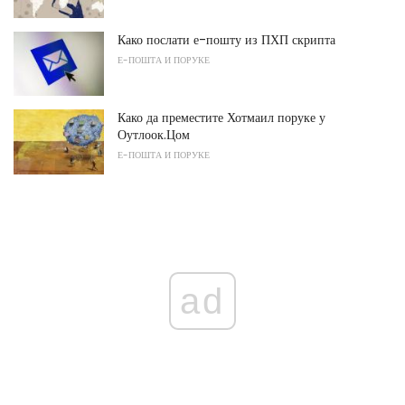
Како послати е-пошту из ПХП скрипта
Е-ПОШТА И ПОРУКЕ
Како да преместите Хотмаил поруке у
Оутлоок.Цом
Е-ПОШТА И ПОРУКЕ
ad