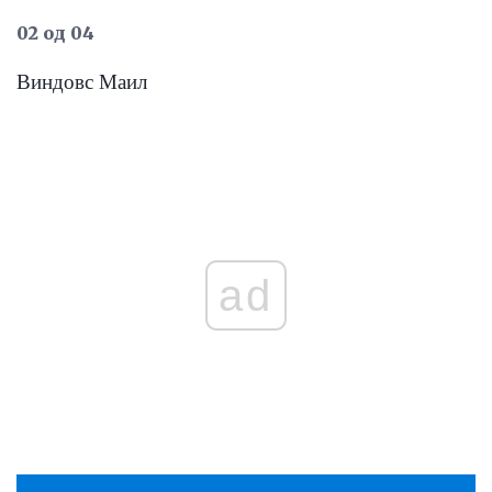
02 од 04
Виндовс Маил
ad