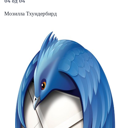
04 од 04
Мозилла Тхундербирд