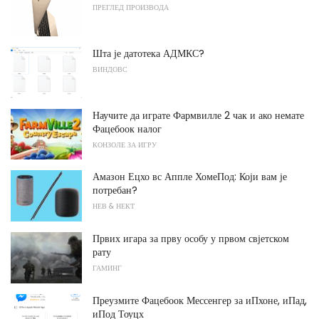
ПРЕГЛЕД ПРОИЗВОДА
Шта је датотека АДМКС?
ВИНДОВС
Научите да играте Фармвилле 2 чак и ако немате
Фацебоок налог
КОНЗОЛЕ ЗА ИГРУ
Амазон Ецхо вс Аппле ХомеПод: Који вам је
потребан?
НЕВ & НЕКТ
Првих игара за прву особу у првом свјетском
рату
ГАМИНГ
Преузмите Фацебоок Мессенгер за иПхоне, иПад,
иПод Тоуцх