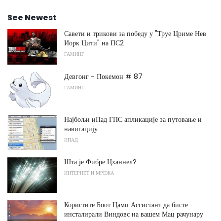
See Newest
Савети и трикови за победу у "Труе Цриме Нев
Иорк Цити" на ПС2
ГАМИНГ
Девгонг - Покемон # 87
ГАМИНГ
Најбољи иПад ГПС апликације за путовање и
навигацију
ИПАД
Шта је Фибре Цханнел?
ИНТЕРНЕТ И МРЕЖА
Користите Боот Цамп Ассистант да бисте
инсталирали Виндовс на вашем Мац рачунару