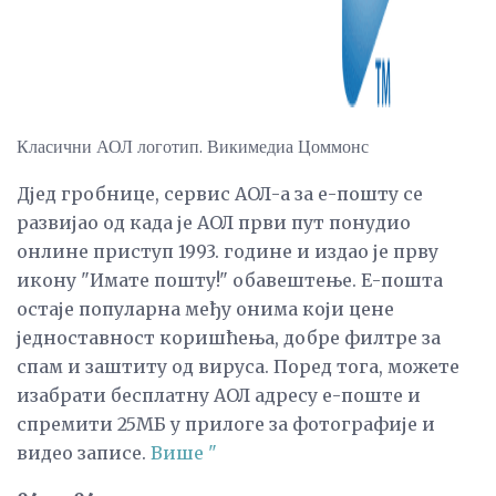
Класични АОЛ логотип. Викимедиа Цоммонс
Дјед гробнице, сервис АОЛ-а за е-пошту се
развијао од када је АОЛ први пут понудио
онлине приступ 1993. године и издао је прву
икону "Имате пошту!" обавештење. Е-пошта
остаје популарна међу онима који цене
једноставност коришћења, добре филтре за
спам и заштиту од вируса. Поред тога, можете
изабрати бесплатну АОЛ адресу е-поште и
спремити 25МБ у прилоге за фотографије и
видео записе.
Више "