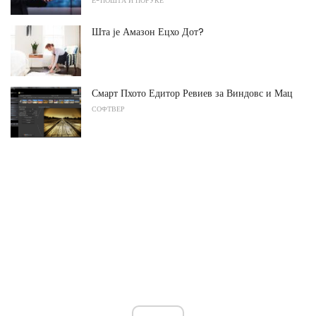
Е-ПОШТА И ПОРУКЕ
Шта је Амазон Ецхо Дот?
Смарт Пхото Едитор Ревиев за Виндовс и Мац
СОФТВЕР