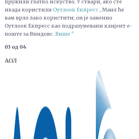
пружили глатко искуство. У ствари, ако сте
икада користили
Оутлоок Екпресс
, Маил ће
вам врло лако користити; он је заменио
Оутлоок Екпресс као подразумевани клијент е-
поште за Виндовс.
Више "
03 од 04
АОЛ