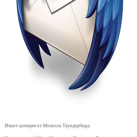
ad
Имаге цопиригхт Мозилла Тхундербирд