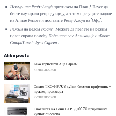
Искључите Реад-Алоуд
притиском на Плаи / Паусе да
бисте паузирали репродукцију, а затим превуците надоле
на Аппле Ремоте и поставите Реад-Алоуд на 'Офф'.
Режим
на целом
екрану
: Можете да пређете на режим
целог екрана помоћу
Подешавања> Апликације> иБоокс
СториТиме> Фулл Сцреен
.
Alike posts
Како користити Аце Стреам
КУЋНИ БИОСКОП
Онкио ТКС-НР708 кућни биоскоп пријемник -
преглед производа
КУЋНИ БИОСКОП
Спотлигхт на Сони СТР-ДН1070 пријемнику
кућног биоскопа