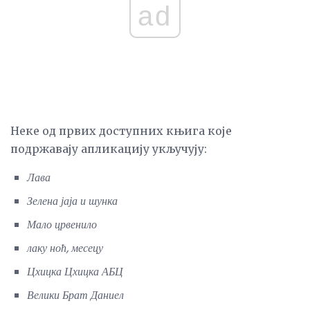
ad
Неке од првих доступних књига које
подржавају апликацију укључују:
Лава
Зелена јаја и шунка
Мало црвенило
лаку ноћ, месецу
Цхицка Цхицка АБЦ
Велики Брат Даниел