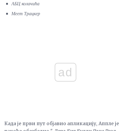
АБЦ колачића
Меет Трацкер
ad
Када је први пут објавио апликацију, Аппле је