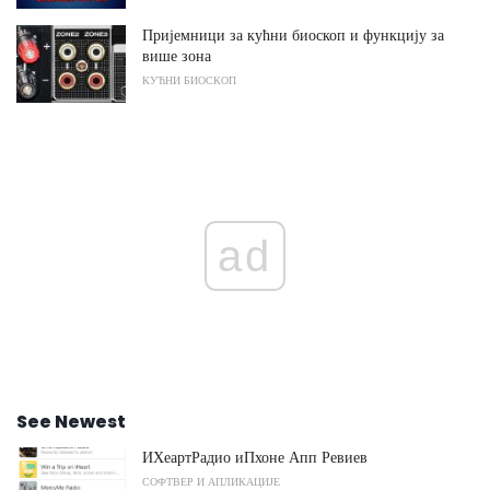
Пријемници за кућни биоскоп и функцију за
више зона
КУЋНИ БИОСКОП
ad
See Newest
ИХеартРадио иПхоне Апп Ревиев
СОФТВЕР И АПЛИКАЦИЈЕ