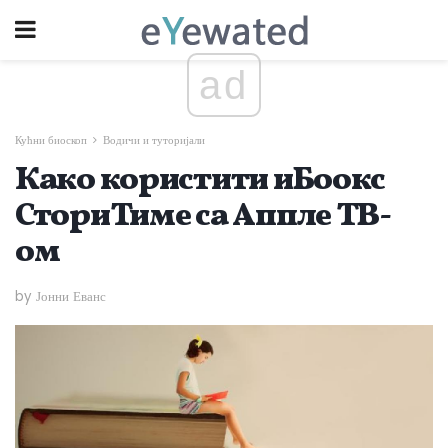
ad
Кућни биоскоп
Водичи и туторијали
Како користити иБоокс
СториТиме са Аппле ТВ-
ом
by Јонни Еванс