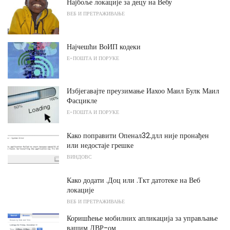
Најбоље локације за децу на Вебу
ВЕБ И ПРЕТРАЖИВАЊЕ
Најчешћи ВоИП кодеки
Е-ПОШТА И ПОРУКЕ
Избјегавајте преузимање Иахоо Маил Булк Маил
Фасцикле
Е-ПОШТА И ПОРУКЕ
Како поправити Опенал32.длл није пронађен
или недостаје грешке
ВИНДОВС
Како додати .Доц или .Ткт датотеке на Веб
локације
ВЕБ И ПРЕТРАЖИВАЊЕ
Коришћење мобилних апликација за управљање
вашим ДВР-ом