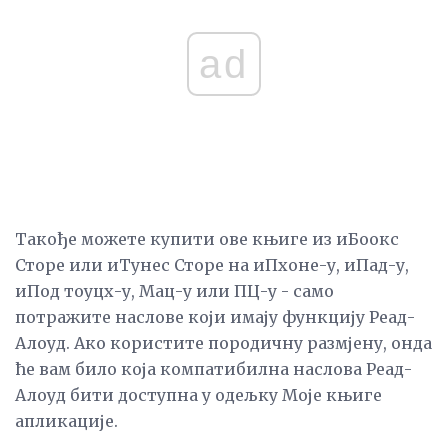
ad
Такође можете купити ове књиге из иБоокс
Сторе или иТунес Сторе на иПхоне-у, иПад-у,
иПод тоуцх-у, Мац-у или ПЦ-у - само
потражите наслове који имају функцију Реад-
Алоуд. Ако користите породичну размјену, онда
ће вам било која компатибилна наслова Реад-
Алоуд бити доступна у одељку Моје књиге
апликације.