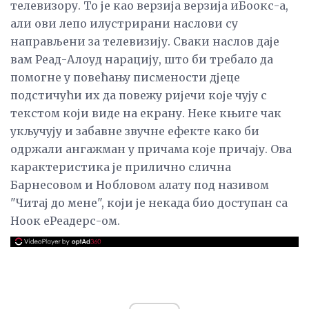
телевизору. То је као верзија верзија иБоокс-а,
али ови лепо илустрирани наслови су
направљени за телевизију. Сваки наслов даје
вам Реад-Алоуд нарацију, што би требало да
помогне у повећању писмености дјеце
подстичући их да повежу ријечи које чују с
текстом који виде на екрану. Неке књиге чак
укључују и забавне звучне ефекте како би
одржали ангажман у причама које причају. Ова
карактеристика је прилично слична
Барнесовом и Нобловом алату под називом
"Читај до мене", који је некада био доступан са
Ноок еРеадерс-ом.