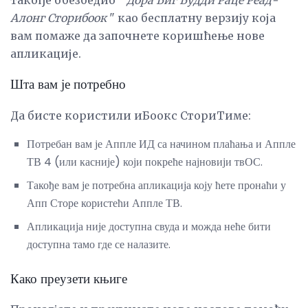
такође обезбедио "
Дора Биг Будди Раце Реад-
Алонг Сторибоок
" као бесплатну верзију која
вам помаже да започнете коришћење нове
апликације.
Шта вам је потребно
Да бисте користили иБоокс СториТиме:
Потребан вам је Аппле ИД са начином плаћања и Аппле
ТВ 4 (или касније) који покреће најновији твОС.
Такође вам је потребна апликација коју ћете пронаћи у
Апп Сторе користећи Аппле ТВ.
Апликација није доступна свуда и можда неће бити
доступна тамо где се налазите.
Како преузети књиге