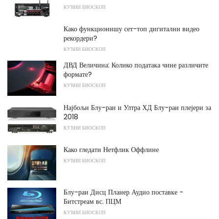
КУЋНИ БИОСКОП
Како функционишу сет-топ дигитални видео
рекордери?
КУЋНИ БИОСКОП
ДВД Величина: Колико података чине различите
формате?
КУЋНИ БИОСКОП
Најбољи Блу-раи и Ултра ХД Блу-раи плејери за
2018
КУЋНИ БИОСКОП
Како гледати Нетфлик Оффлине
КУЋНИ БИОСКОП
Блу-раи Дисц Плаиер Аудио поставке -
Битстреам вс. ПЦМ
КУЋНИ БИОСКОП