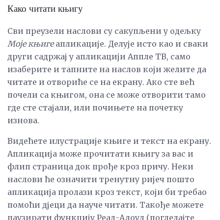
Како читати књигу
Сви преузели наслови су сакупљени у одељку
Моје књиге
апликације. Делује исто као и сваки
други садржај у апликацији Аппле ТВ, само
изаберите и тапните на наслов који желите да
читате и отвориће се на екрану. Ако сте већ
почели са књигом, она се може отворити тамо
где сте стајали, или почињете на почетку
изнова.
Видећете илустрације књиге и текст на екрану.
Апликација може прочитати књигу за вас и
флип страница док прође кроз причу. Неки
наслови ће означити тренутну ријеч пошто
апликација пролази кроз текст, који би требао
помоћи дјеци да науче читати. Такође можете
паузирати функцију Реад-Алоуд (погледајте