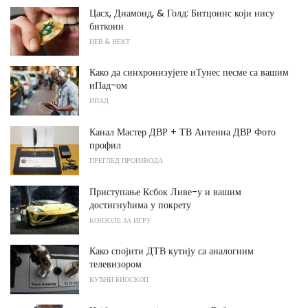
Цасх, Диамонд, & Голд: Битцоинс који нису
биткоин
НЕВ & НЕКТ
Како да синхронизујете иТунес песме са вашим
иПад-ом
ИПАД
Канал Мастер ДВР + ТВ Антенна ДВР Фото
профил
ПРЕГЛЕД ПРОИЗВОДА
Приступање Ксбок Ливе-у и вашим
достигнућима у покрету
КОНЗОЛЕ ЗА ИГРУ
Како спојити ДТВ кутију са аналогним
телевизором
КУЋНИ БИОСКОП