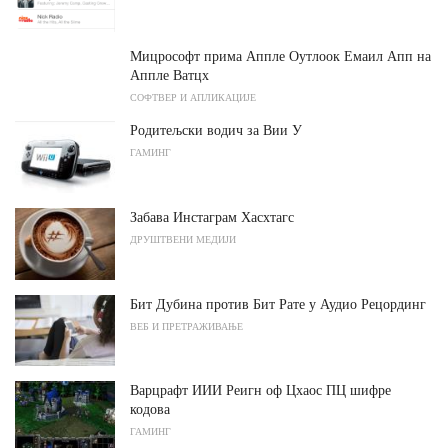
Мицрософт прима Аппле Оутлоок Емаил Апп на
Аппле Ватцх
СОФТВЕР И АПЛИКАЦИЈЕ
Родитељски водич за Вии У
ГАМИНГ
Забава Инстаграм Хасхтагс
ДРУШТВЕНИ МЕДИЈИ
Бит Дубина против Бит Рате у Аудио Рецординг
ВЕБ И ПРЕТРАЖИВАЊЕ
Варцрафт ИИИ Реигн оф Цхаос ПЦ шифре
кодова
ГАМИНГ