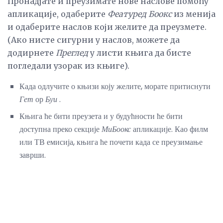
Пронадјате и преузимате нове наслове помоћу
апликације, одаберите
Феатуред Боокс
из менија
и одаберите наслов који желите да преузмете.
(Ако нисте сигурни у наслов, можете да
додирнете
Преглед
у листи књига да бисте
погледали узорак из књиге).
Када одлучите о књизи коју желите, морате притиснути
Гет
ор
Буи
.
Књига ће бити преузета и у будућности ће бити
доступна преко секције
МиБоокс
апликације. Као филм
или ТВ емисија, књига ће почети када се преузимање
заврши.