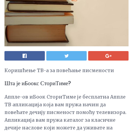
Коришћење ТВ-а за повећање писмености
Шта је иБоокс СториТиме?
Аппле-ов иБоок СториТиме је бесплатна Аппле
ТВ апликација која вам пружа начин да
повећате дечију писменост помоћу телевизора.
Апликација вам пружа каталог за класичне
дечије наслове који можете да уживате на