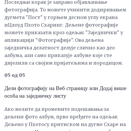
Последњи корак је заправо објављивање
фотографија. То можете учинити додиривањем
дугмета "Пост" у горњем десном углу екрана
иЦлоуд Пхото Схаринг. Дељене фотографије
можете приказати кроз одељак "Заједнички" у
апликацији "Фотографије". Ова дељена
заједничка делатност делује слично као део
албума, али само приказује албуме које сте
дијелили са својим пријатељима и породицом.
05 од 05
Дели фотографију на Веб страницу или Додај више
особа на заједничку листу
Ако желите да промените подешавања за
дељени фото албум, прво пређите на одељак
Дељено у Пхотосу притиском на дугме Схаре на