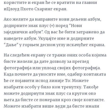
користите и екран ће се вратити на главни
иЦлоуд Пхото Схаринг екран.
Ако желите да направите нови дељени албум,
додирните знак плус (+) поред "Нови
заједнички албум". Од вас ће бити затражено да
наведете албум. Укуцајте име и додирните
"Даље" у горњем десном углу искачућег екрана.
На следећем екрану се тражи оних особа којима
бисте желели да дате дозволу за преглед
фотографија или уплоад својих фотографија.
Када почнете да уносите име, одабир контаката
ће се појавити испод линије То: Можете
изабрати особу у било ком тренутку. Такође
можете додирнути знак плус са кругом око
њега да бисте се померали кроз своје контакте.
Можете изабрати више људи да бисте имали