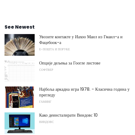
See Newest
Увозите контакте у Иахоо Маил из Гмаил-а и
Фацебоок-а
Е-ПОШТА И ПОРУКЕ
Опције дељења за Гоогле листове
СОФТВЕР
Најбоља аркадна игра 1978. - Класична година у
прегледу
ГАМИНГ
Како деинсталирати Виндовс 10
ВИНДОВС