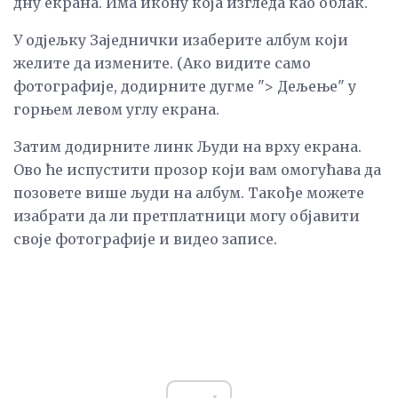
дну екрана. Има икону која изгледа као облак.
У одјељку Заједнички изаберите албум који
желите да измените. (Ако видите само
фотографије, додирните дугме "> Дељење" у
горњем левом углу екрана.
Затим додирните линк Људи на врху екрана.
Ово ће испустити прозор који вам омогућава да
позовете више људи на албум. Такође можете
изабрати да ли претплатници могу објавити
своје фотографије и видео записе.