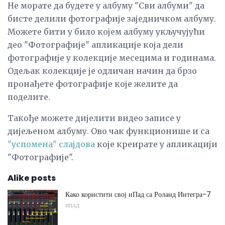
Не морате да будете у албуму "Сви албуми" да
бисте делили фотографије заједничком албуму.
Можете бити у било којем албуму укључујући
део "Фотографије" апликације која дели
фотографије у колекције месецима и годинама.
Одељак колекције је одличан начин да брзо
пронађете фотографије које желите да
поделите.
Такође можете дијелити видео записе у
дијељеном албуму. Ово чак функционише и са
"успомена" слајдова
које креирате у апликацији
"Фотографије".
Alike posts
Како користити свој иПад са Роланд Интегра-7
ИПАД