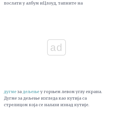
послати у албум иЦлоуд, тапните на
ad
дугме
за
дељење
у горњем левом углу екрана.
Дугме за дељење изгледа као кутија са
стрелицом која се налази изнад кутије.