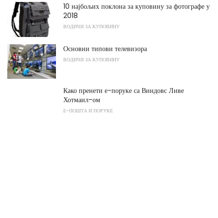
10 најбољих поклона за куповину за фотографе у
2018
ВОДИЧИ ЗА КУПОВИНУ
Основни типови телевизора
ВОДИЧИ ЗА КУПОВИНУ
Како пренети е-поруке са Виндовс Ливе
Хотмаил-ом
Е-ПОШТА И ПОРУКЕ