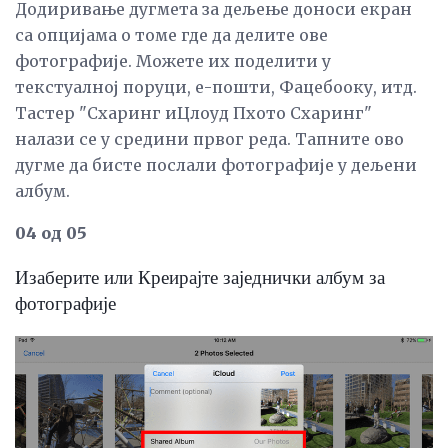
Додиривање дугмета за дељење доноси екран
са опцијама о томе где да делите ове
фотографије. Можете их поделити у
текстуалној поруци, е-пошти, Фацебооку, итд.
Тастер "Схаринг иЦлоуд Пхото Схаринг"
налази се у средини првог реда. Тапните ово
дугме да бисте послали фотографије у дељени
албум.
04 од 05
Изаберите или Креирајте заједнички албум за
фотографије