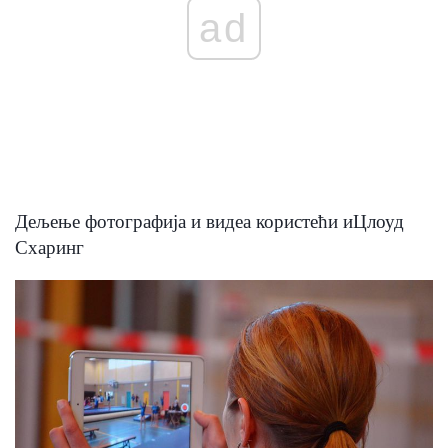
ad
Дељење фотографија и видеа користећи иЦлоуд
Схаринг