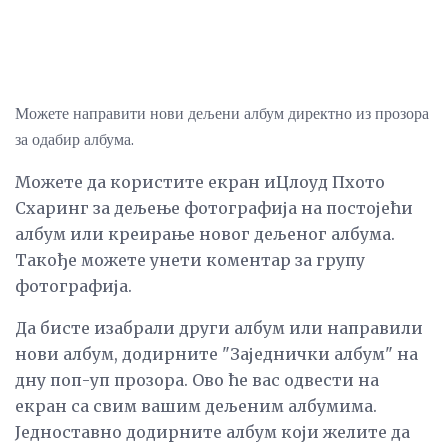
Можете направити нови дељени албум директно из прозора
за одабир албума.
Можете да користите екран иЦлоуд Пхото
Схаринг за дељење фотографија на постојећи
албум или креирање новог дељеног албума.
Такође можете унети коментар за групу
фотографија.
Да бисте изабрали други албум или направили
нови албум, додирните "Заједнички албум" на
дну поп-уп прозора. Ово ће вас одвести на
екран са свим вашим дељеним албумима.
Једноставно додирните албум који желите да