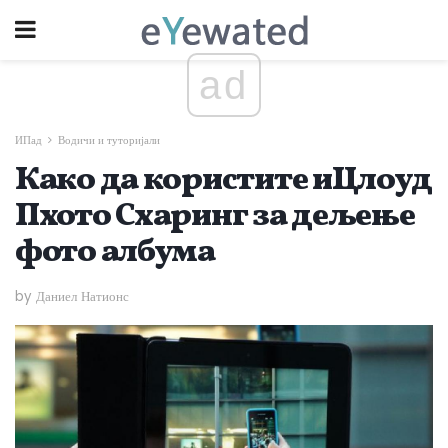
ad
ИПад
Водичи и туторијали
Како да користите иЦлоуд
Пхото Схаринг за дељење
фото албума
by Даниел Натионс