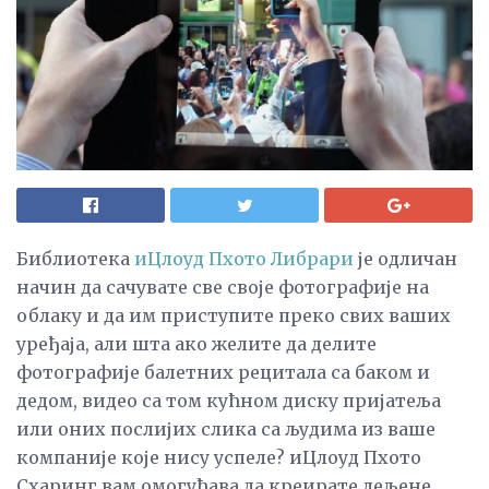
Библиотека
иЦлоуд Пхото Либрари
је одличан
начин да сачувате све своје фотографије на
облаку и да им приступите преко свих ваших
уређаја, али шта ако желите да делите
фотографије балетних рецитала са баком и
дедом, видео са том кућном диску пријатеља
или оних послијих слика са људима из ваше
компаније које нису успеле? иЦлоуд Пхото
Схаринг вам омогућава да креирате дељене