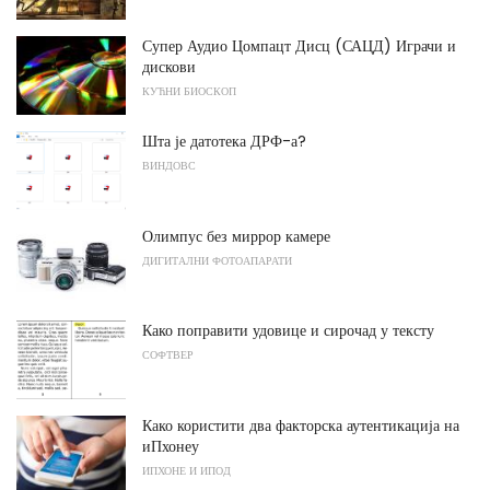
Супер Аудио Цомпацт Дисц (САЦД) Играчи и
дискови
КУЋНИ БИОСКОП
Шта је датотека ДРФ-а?
ВИНДОВС
Олимпус без миррор камере
ДИГИТАЛНИ ФОТОАПАРАТИ
Како поправити удовице и сирочад у тексту
СОФТВЕР
Како користити два факторска аутентикација на
иПхонеу
ИПХОНЕ И ИПОД