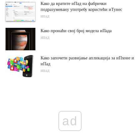
Како да вратите иПад на фабрички
подразумевану употребу користећи иТунес
ИПАД
Како пронаћи свој број модела иПада
ИПАД
Како започети развијање апликација за иПхоне и
иПад
ИПАД
ad