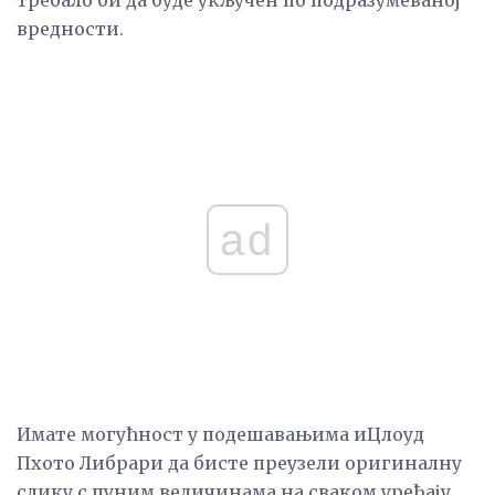
вредности.
ad
Имате могућност у подешавањима иЦлоуд
Пхото Либрари да бисте преузели оригиналну
слику с пуним величинама на сваком уређају,