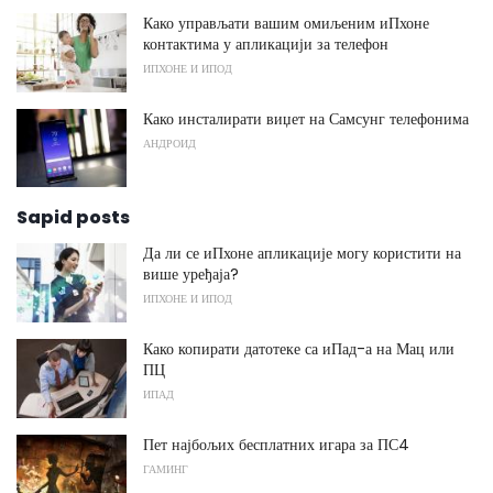
Како управљати вашим омиљеним иПхоне
контактима у апликацији за телефон
ИПХОНЕ И ИПОД
Како инсталирати виџет на Самсунг телефонима
АНДРОИД
Sapid posts
Да ли се иПхоне апликације могу користити на
више уређаја?
ИПХОНЕ И ИПОД
Како копирати датотеке са иПад-а на Мац или
ПЦ
ИПАД
Пет најбољих бесплатних игара за ПС4
ГАМИНГ