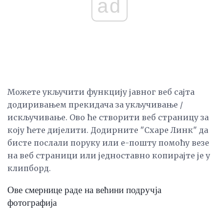
ad
Можете укључити функцију јавног веб сајта
додиривањем прекидача за укључивање /
искључивање. Ово ће створити веб страницу за
коју ћете дијелити. Додирните "Схаре Линк" да
бисте послали поруку или е-пошту помоћу везе
на веб страници или једноставно копирајте је у
клипборд.
Ове смернице раде на већини подручја
фотографија