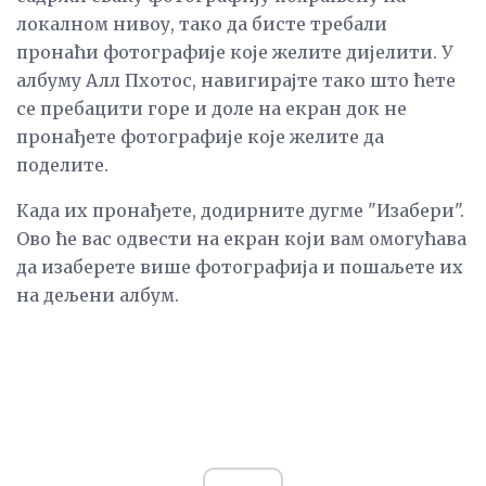
локалном нивоу, тако да бисте требали
пронаћи фотографије које желите дијелити. У
албуму Алл Пхотос, навигирајте тако што ћете
се пребацити горе и доле на екран док не
пронађете фотографије које желите да
поделите.
Када их пронађете, додирните дугме "Изабери".
Ово ће вас одвести на екран који вам омогућава
да изаберете више фотографија и пошаљете их
на дељени албум.