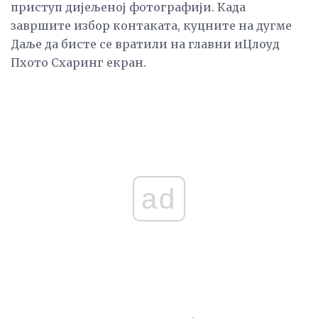
приступ дијељеној фотографији. Када
завршите избор контаката, куцните на дугме
Даље да бисте се вратили на главни иЦлоуд
Пхото Схаринг екран.
ad