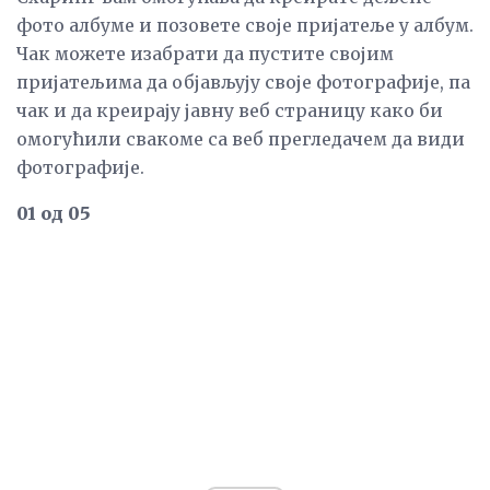
фото албуме и позовете своје пријатеље у албум.
Чак можете изабрати да пустите својим
пријатељима да објављују своје фотографије, па
чак и да креирају јавну веб страницу како би
омогућили свакоме са веб прегледачем да види
фотографије.
01 од 05