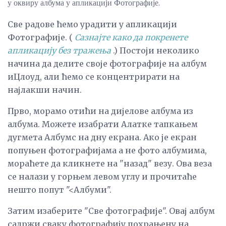
у оквиру албума у ​​апликацији Фотографије.
Све радове ћемо урадити у апликацији
Фотографије. (
Сазнајте како да покренете
апликацију без тражења
.) Постоји неколико
начина да делите своје фотографије на албум
иЦлоуд, али ћемо се концентрирати на
најлакши начин.
Прво, морамо отићи на дијелове албума из
албума. Можете изабрати Алатке тапкањем
дугмета Албумс на дну екрана. Ако је екран
попуњен фотографијама а не фото албумима,
мораћете да кликнете на "назад" везу. Ова веза
се налази у горњем левом углу и прочитаће
нешто попут "<Албуми".
Затим изаберите "Све фотографије". Овај албум
садржи сваку фотографију похрањену на