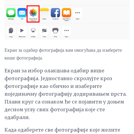
Екран за одабир фотографија вам омогућава да изаберете
више фотографија.
Екран за избор олакшава одабир више
фотографија. Једноставно скролујте кроз
фотографије као обично и изаберите
појединачну фотографију додиривањем прста.
Плави круг са ознаком ће се појавити у доњем
десном углу свих фотографија које сте
одабрали.
Када одаберете све фотографије које желите