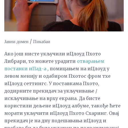
Јавни домен / Пикабаи
Ако још нисте укључили иЦлоуд Пхото
Либрари, то можете урадити
отварањем
поставки иПад-а
, помицањем на иЦлоуд у
левом менију и одабиром Пхотос фром тхе
иЦлоуд сеттингс. У поставкама Пхото,
додирните прекидач за укључивање /
искључивање на врху екрана. Да бисте
користили дељене иЦлоуд албуме, такође ћете
морати укључити иЦлоуд Пхото Схаринг. Овај
прекидач је на дну подешавања иЦлоуд и
требало би да буде укључен по подразумеваној