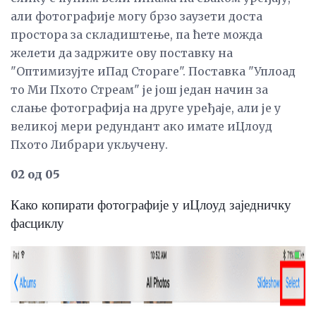
али фотографије могу брзо заузети доста
простора за складиштење, па ћете можда
желети да задржите ову поставку на
"Оптимизујте иПад Стораге". Поставка "Уплоад
то Ми Пхото Стреам" је још један начин за
слање фотографија на друге уређаје, али је у
великој мери редундант ако имате иЦлоуд
Пхото Либрари укључену.
02 од 05
Како копирати фотографије у иЦлоуд заједничку
фасциклу