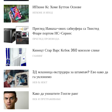
ИПхоне Кс Хоме Буттон Основе
ИПХОНЕ И ИПОД
Преглед Иамаха-ових сабвуфера са Твистед
Фларе портом НС-Сериес
ПРЕГЛЕД ПРОИЗВОДА
Кинецт Стар Варс Ксбок 360 конзоле слике
ГАМИНГ
3Д млазница екструдера за штампач? Ево како да
га уклонимо
НЕВ & НЕКТ
Како да уништите Гоогле ранг
ВЕБ И ПРЕТРАЖИВАЊЕ