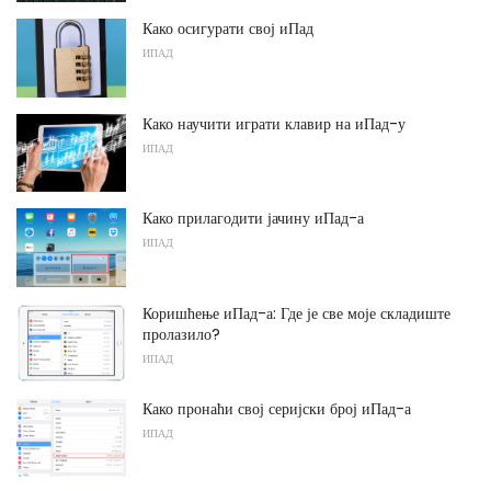
Како осигурати свој иПад
ИПАД
Како научити играти клавир на иПад-у
ИПАД
Како прилагодити јачину иПад-а
ИПАД
Коришћење иПад-а: Где је све моје складиште
пролазило?
ИПАД
Како пронаћи свој серијски број иПад-а
ИПАД