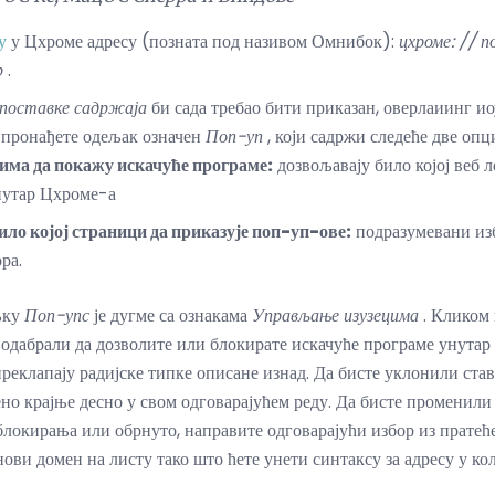
у
у Цхроме адресу (позната под називом Омнибок):
цхроме: // 
р
.
поставке садржаја
би сада требао бити приказан, оверлаиинг и
 пронађете одељак означен
Поп-уп
, који садржи следеће две опци
има да покажу искачуће програме:
дозвољавају било којој веб 
нутар Цхроме-а
ило којој страници да приказује поп-уп-ове:
подразумевани из
ра.
љку
Поп-упс
је дугме са ознакама
Управљање изузецима
. Кликом 
 одабрали да дозволите или блокирате искачуће програме унута
реклапају радијске типке описане изнад. Да бисте уклонили ставк
ено крајње десно у свом одговарајућем реду. Да бисте променил
локирања или обрнуто, направите одговарајући избор из пратеће
нови домен на листу тако што ћете унети синтаксу за адресу у к