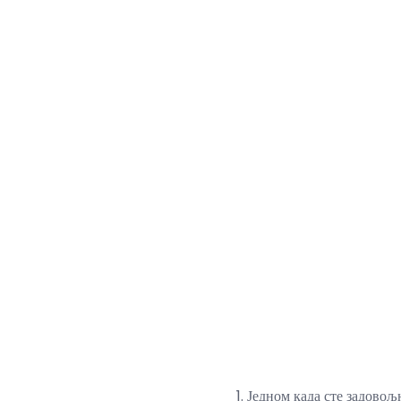
Једном када сте задово