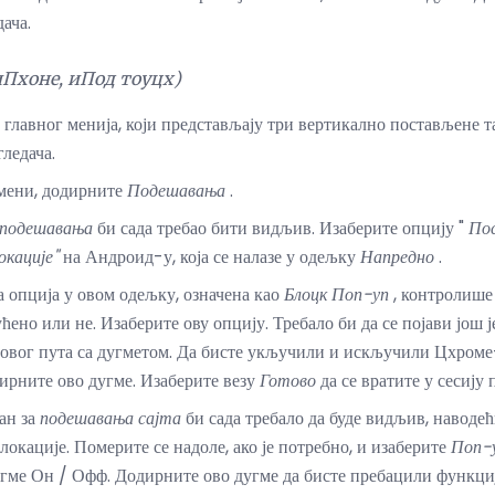
ача.
иПхоне, иПод тоуцх)
главног менија, који представљају три вертикално постављене та
ледача.
 мени, додирните
Подешавања
.
подешавања
би сада требао бити видљив. Изаберите опцију "
Пос
окације"
на Андроид-у, која се налазе у одељку
Напредно
.
а опција у овом одељку, означена као
Блоцк Поп-уп
, контролише 
ено или не. Изаберите ову опцију. Требало би да се појави још 
 овог пута са дугметом. Да бисте укључили и искључили Цхроме
дирните ово дугме. Изаберите везу
Готово
да се вратите у сесију
ан за
подешавања сајта
би сада требало да буде видљив, наводећ
окације. Померите се надоле, ако је потребно, и изаберите
Поп-
дугме Он / Офф. Додирните ово дугме да бисте пребацили функц