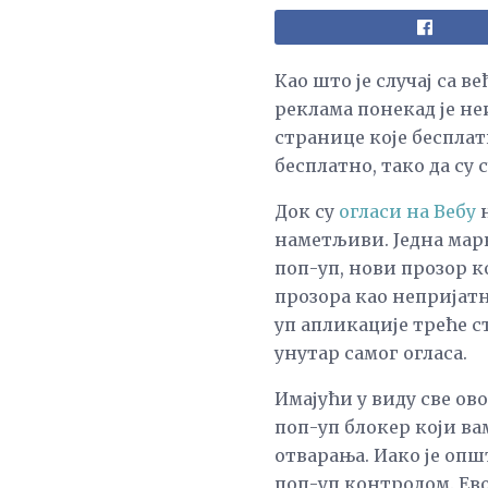
Као што је случај са 
реклама понекад је не
странице које бесплат
бесплатно, тако да су
Док су
огласи на Вебу
н
наметљиви. Једна марк
поп-уп, нови прозор к
прозора као непријатн
уп апликације треће 
унутар самог огласа.
Имајући у виду све ов
поп-уп блокер који ва
отварања. Иако је опш
поп-уп контролом. Ев