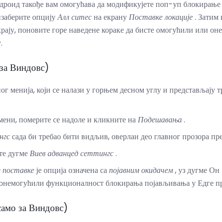
роид такође вам омогућава да модификујете поп-уп блокирање з
изаберите опцију
Алл ситес
на екрану
Поставке локације
. Затим 
крају, поновите горе наведене кораке да бисте омогућили или он
.
за Виндовс)
ог менија, који се налази у горњем десном углу и представљају 
 мени, померите се надоле и кликните на
Подешавања
.
нгс
сада би требао бити видљив, оверлаи део главног прозора пре
ите дугме
Виев адванцед сеттингс
.
 поставке
је опција означена са
појавним окидачем
, уз дугме Он
 онемогућили функционалност блокирања појављивања у Едге п
само за Виндовс)