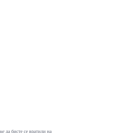
не
да бисте се вратили на