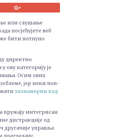
дање или слушање
ада посјећујете веб
оже бити потпуно
уду директно
у ову категорију је
живања. Осим ових
облеме, јер неки поп-
држати
злонамерни код
ча пружају интегрисан
лне дистракције од
ч другачије управља
 прегледачу.