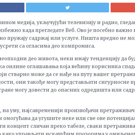
већином медија, укључујући телевизију и радио, гле
избежно када прегледате Веб. Ово је посебно важно к
но пружају садржај или услуге. Ништа вредно не м
 сусрети са огласима део компромиса.
еопходни део живота, неки имају тенденцију да б
а онлине оглашавања која већину корисника спада 
оји стварно може да се нађе на путу вашег претра
ости, они такође могу представљати сигурносне пр
стране могу довести до опасних одредишта или са
о, на уму, најсавременији произвођачи претражива
м омогућава да угушите неке или све ове потенција
ти концепт сличан преко табеле, сваки претражива
о како управљати искачућим прозорима у омиљеном