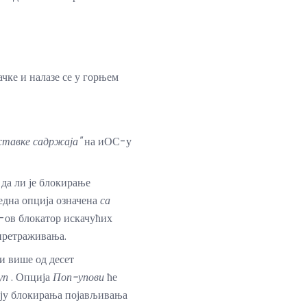
чке и налазе се у горњем
тавке садржаја"
на иОС-у
да ли је блокирање
једна опција означена
са
-ов блокатор искачућих
 претраживања.
и више од десет
уп
. Опција
Поп-упови
ће
ију блокирања појављивања