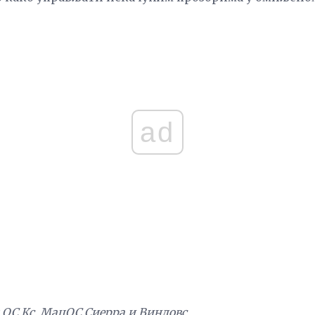
ad
 ОС Кс, МацОС Сиерра и Виндовс