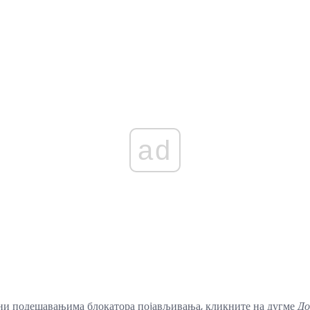
ad
љни подешавањима блокатора појављивања, кликните на дугме
До