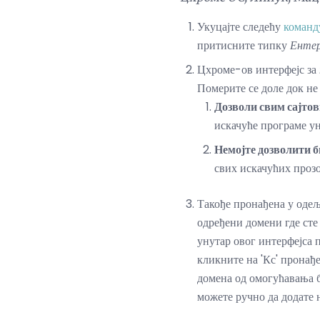
Укуцајте следећу
команд
притисните типку
Енте
Цхроме-ов интерфејс за
Померите се доле док не
Дозволи свим сајтов
искачуће програме у
Немојте дозволити б
свих искачућих прозо
Такође пронађена у оде
одређени домени где сте
унутар овог интерфејса п
кликните на 'Кс' пронађ
домена од омогућавања б
можете ручно да додате 