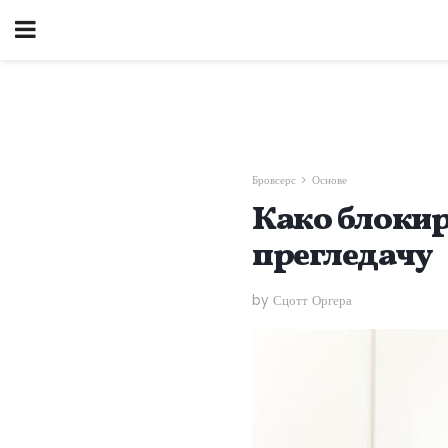
Бровсерс
Основе
Како блокир
прегледачу
by Сцотт Оргера