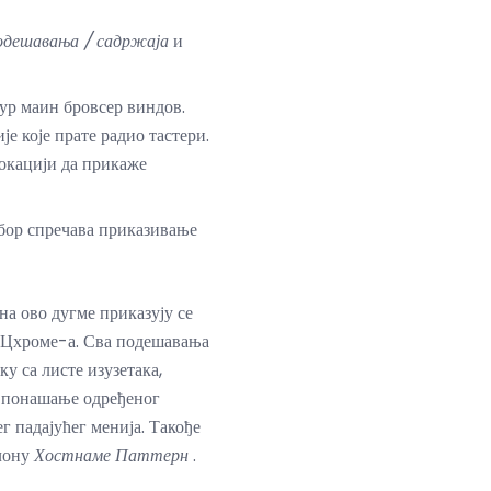
подешавања / садржаја
и
оур маин бровсер виндов.
је које прате радио тастери.
локацији да прикаже
бор спречава приказивање
на ово дугме приказују се
р Цхроме-а. Сва подешавања
у са листе изузетака,
и понашање одређеног
г падајућег менија. Такође
олону
Хостнаме Паттерн
.