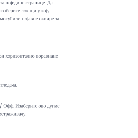
а поједине странице. Да
изаберите локацију коју
емогућили појавне оквире за
три хоризонтално поравнане
гледача.
 / Офф. Изаберите ово дугме
ретраживачу.