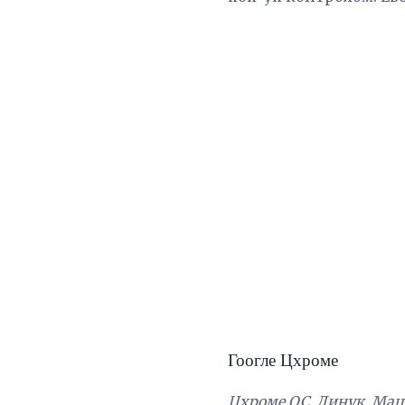
Гоогле Цхроме
Цхроме ОС, Линук, Мац