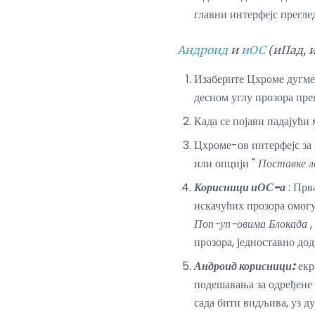
главни интерфејс преглед
Андроид
и
иОС
(иПад, 
Изаберите Цхроме дугме 
десном углу прозора прег
Када се појави падајући
Цхроме-ов интерфејс за
или опцији "
Поставке л
Корисници иОС-а
: Прв
искачућих прозора омогућ
Поп-уп-овима Блокада
,
прозора, једноставно до
Андроид корисници:
екр
подешавања за одређене л
сада бити видљива, уз 