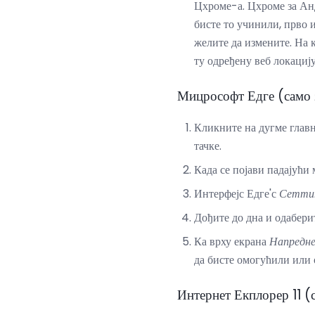
Цхроме-а. Цхроме за Анд
бисте то учинили, прво 
желите да измените. На 
ту одређену веб локацију
Мицрософт Едге (само 
Кликните на дугме главн
тачке.
Када се појави падајући
Интерфејс Едге'с
Сетти
Дођите до дна и одабер
Ка врху екрана
Напредне
да бисте омогућили или
Интернет Екплорер 11 (