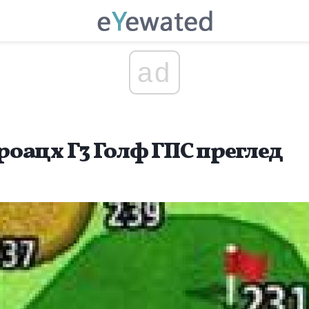
ad
оацх Г3 Голф ГПС преглед