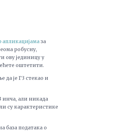
ф апликацијама
за
еома робусну,
и ову јединицу у
нећете оштетити.
 да је Г3 стекао и
3 инча, али никада
или су карактеристике
на база података о