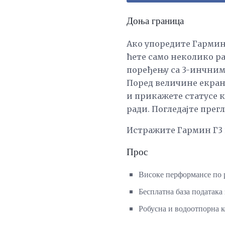
Доња граница
Ако упоредите Гармин
ћете само неколико ра
поређењу са 3-инчним 
Поред величине екрана
и прикажете статусе к
ради. Погледајте прегл
Истражите Гармин Г3 
Прос
Високе перформансе по 
Бесплатна база података 
Робусна и водоотпорна к