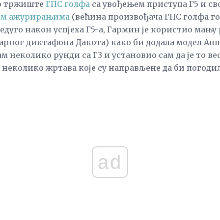
ао тржиште
ГПС голфа
са увођењем приступа Г5 и сво
им ажурирањима
(већина произвођача ГПС голфа го
Недуго након успјеха Г5-а, Гармин је користио мању
арног диктафона Дакота) како би додала модел Апп
м неколико рунди са Г3 и установио сам да је то в
а неколико жртава које су направљене да би погодил
ad