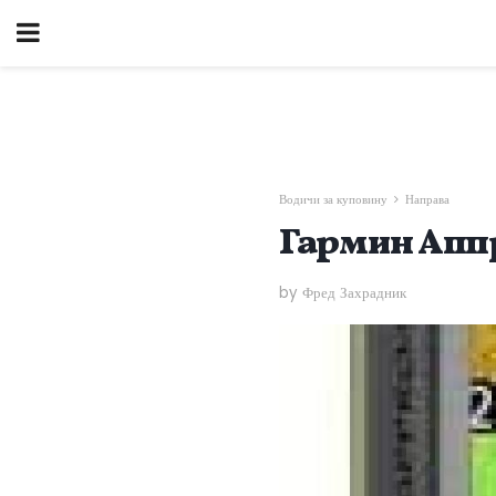
Водичи за куповину
Направа
Гармин Аппр
by Фред Захрадник