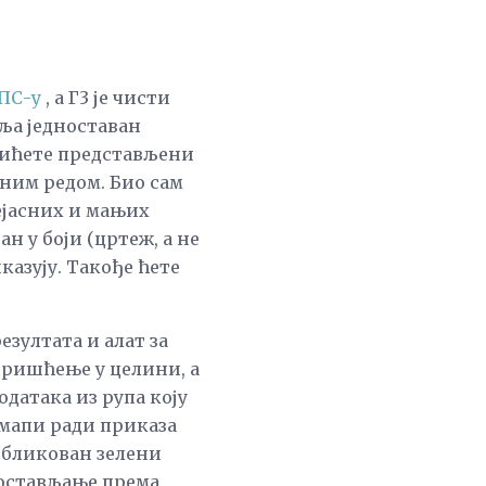
ПС-у
, а Г3 је чисти
вља једноставан
 бићете представљени
дним редом. Био сам
ејасних и мањих
ан у боји (цртеж, а не
казују. Такође ћете
езултата и алат за
оришћење у целини, а
одатака из рупа коју
 мапи ради приказа
 обликован зелени
постављање према