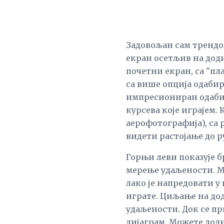
Задовољан сам трендо
екран осетљив на доди
почетни екран, са "пл
са више опција одабир
импресиониран одабир
курсева које играјем. 
аерофотографија), са 
видети растојање до ру
Горњи леви показује б
мерење удаљености. М
лако је напредовати у 
играте. Циљање на дод
удаљености. Док се пр
дијаграм. Можете дод