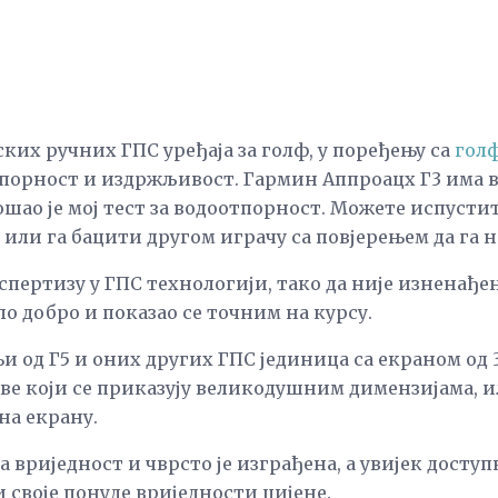
ких ручних ГПС уређаја за голф, у поређењу са
гол
отпорност и издржљивост. Гармин Аппроацх Г3 има в
шао је мој тест за водоотпорност. Можете испустит
 или га бацити другом играчу са повјерењем да га 
пертизу у ГПС технологији, тако да није изненађење
о добро и показао се точним на курсу.
њи од Г5 и оних других ГПС јединица са екраном од 
ве који се приказују великодушним димензијама, 
на екрану.
ста вриједност и чврсто је изграђена, а увијек доступ
и своје понуде вриједности цијене.