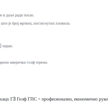
и и даље ради посао.
 што је број мртвих, постигнутих пловила.
) екран.
арени амерички голф терени.
оацх Г3 Голф ГПС - професионално, економично рук