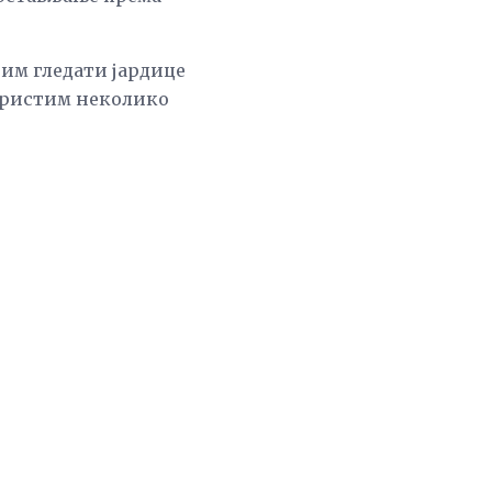
им гледати јардице
користим неколико