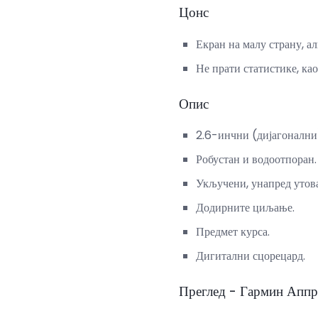
Цонс
Екран на малу страну, ал
Не прати статистике, као
Опис
2.6-инчни (дијагонални
Робустан и водоотпоран.
Укључени, унапред утов
Додирните циљање.
Предмет курса.
Дигитални сцорецард.
Преглед - Гармин Аппр