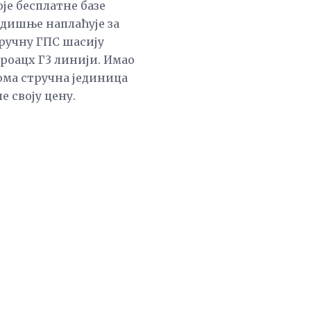
је бесплатне базе
дишње наплаћује за
 ручну ГПС шасију
роацх Г3 линији. Имао
еома стручна јединица
е своју цену.