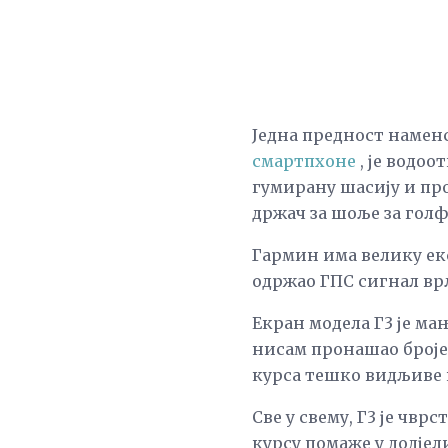
Једна предност наменс
смартпхоне
, је водо
гумирану шасију и про
држач за шоље за голф
Гармин има велику екс
одржао ГПС сигнал врл
Екран модела Г3 је ма
нисам пронашао броје
курса тешко видљиве 
Све у свему, Г3 је чвр
курсу помаже у додјел