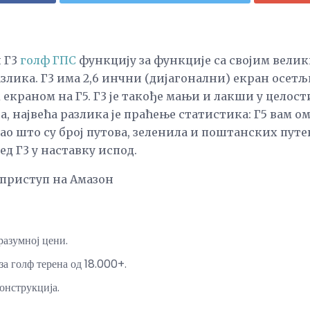
 Г3
голф ГПС
функцију за функције са својим велик
злика. Г3 има 2,6 инчни (дијагонални) екран осетљ
екраном на Г5. Г3 је такође мањи и лакши у целости
, највећа разлика је праћење статистика: Г5 вам о
ао што су број путова, зеленила и поштанских путев
ед Г3 у наставку испод.
приступ на Амазон
разумној цени.
за голф терена од 18.000+.
онструкција.