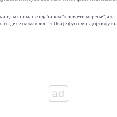
ину за снимање одабиром "започети мерење", а зат
ли где се налази лопта. Ово је фун функција коју 
ad