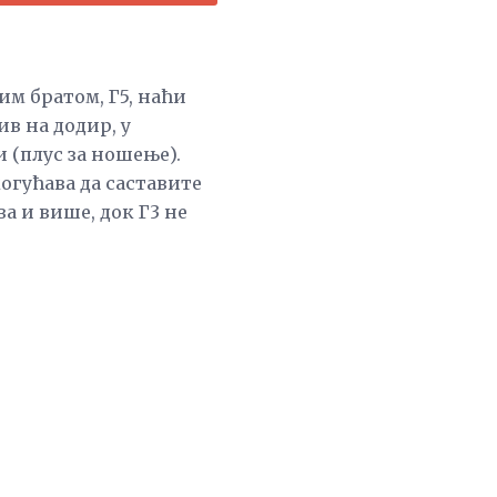
им братом, Г5, наћи
ив на додир, у
 (плус за ношење).
могућава да саставите
а и више, док Г3 не