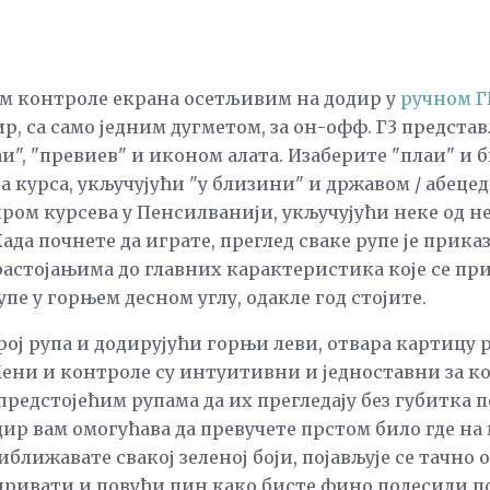
м контроле екрана осетљивим на додир у
ручном Г
р, са само једним дугметом, за он-офф. Г3 предста
аи", "превиев" и иконом алата. Изаберите "плаи" и
а курса, укључујући "у близини" и државом / абеце
ом курсева у Пенсилванији, укључујући неке од н
Када почнете да играте, преглед сваке рупе је приказ
растојањима до главних карактеристика које се при
пе у горњем десном углу, одакле год стојите.
рој рупа и додирујући горњи леви, отвара картицу р
ени и контроле су интуитивни и једноставни за к
предстојећим рупама да их прегледају без губитка п
ир вам омогућава да превучете прстом било где на
иближавате свакој зеленој боји, појављује се тачно
иривати и повући пин како бисте фино подесили 