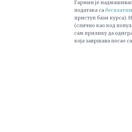
Гармин је надмашив
података са
бесплатн
приступ бази курса). 
(слично као код попул
сам прилику да одигра
која завршава посао с